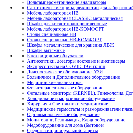
Вольтамперометрические анализаторы
Сантехнические принадлежностии для лаборатори
Мебель лабораторная НВ
Мебель лабораторная CLASSIC металлическая
Шкафы для кислот полипропиленовые
Мебель лабораторная НВ-КОМФОРТ
Столы специальные НВ
Столы специальные НВ-КОМФОРТ
Шкафы металлические для хранения ЛВЖ
Шкафы вытяжные
Бактерицидные облучатели
Антисептики, дозаторы локтевые и диспенсеры
Экспресс-тесты на COVID-19 и грипп
Диагностическое оборудование, УЗИ
Больничное и Дополнительное оборудование
Медицинские анализаторы
Физиотерапевтическое оборудование
Фетальные мониторы (KERNEL), Гинекология, Доп
Холодильное и морозильное оборудование
Хирургия и Светильники медицинские
Медицинские термостаты и размораживатели плаз
Офтальмологическое оборудование
Мониторинг, Реанимация, Кардиооборудование
Медоборудование для дома (Бытовое)
Средства индивидуальной защиты