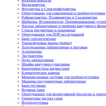
Колбонагреватели
Вискозиметры
Фотометры и Спектрофотометры
Оборудование для измельчения и пробоподготовки
Рефрактометры, Поляриметры и Сахариметры
Шейкеры, Встряхиватели, Перемешивающие устро
Насосы лабораторные и приборы вакуумного филь
Стекла предметные и покровные
Оборудование для ПЦР-исследований
Бани серологические
Ультразвуковые ванны (мойки)
Холодильники лабораторные и бытовые
Аспираторы
Экстракторы
Печи лабораторные
Шкафы вакуумно-сушильные
Криотермостаты жидкостные
Климатические камеры
Микроволновые системы для пробоподготовки
Машины посудомоечные лабораторные
Бани песчаные
Водяные бани
Оборудование для молекулярной биологии и генет
Генераторы чистых газов
Водоподготовка