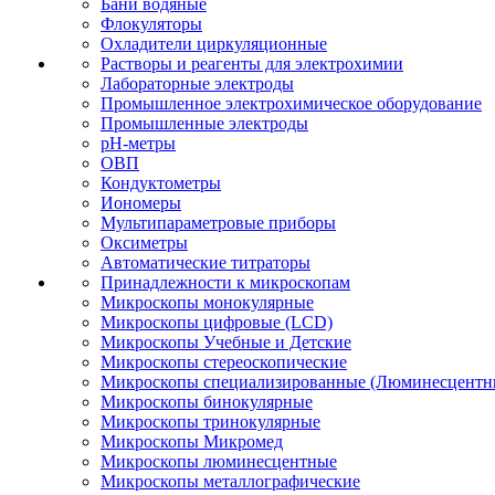
Бани водяные
Флокуляторы
Охладители циркуляционные
Растворы и реагенты для электрохимии
Лабораторные электроды
Промышленное электрохимическое оборудование
Промышленные электроды
pH-метры
ОВП
Кондуктометры
Иономеры
Мультипараметровые приборы
Оксиметры
Автоматические титраторы
Принадлежности к микроскопам
Микроскопы монокулярные
Микроскопы цифровые (LCD)
Микроскопы Учебные и Детские
Микроскопы стереоскопические
Микроскопы специализированные (Люминесцентны
Микроскопы бинокулярные
Микроскопы тринокулярные
Микроскопы Микромед
Микроскопы люминесцентные
Микроскопы металлографические