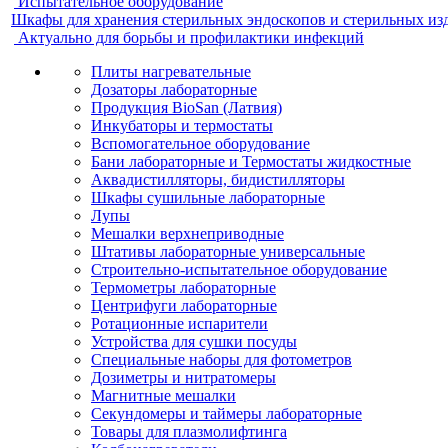
Испытательное оборудование
Шкафы для хранения стерильных эндоскопов и стерильных из
Актуально для борьбы и профилактики инфекций
Плиты нагревательные
Дозаторы лабораторные
Продукция BioSan (Латвия)
Инкубаторы и термостаты
Вспомогательное оборудование
Бани лабораторные и Термостаты жидкостные
Аквадистилляторы, бидистилляторы
Шкафы сушильные лабораторные
Лупы
Мешалки верхнеприводные
Штативы лабораторные универсальные
Строительно-испытательное оборудование
Термометры лабораторные
Центрифуги лабораторные
Ротационные испарители
Устройства для сушки посуды
Специальные наборы для фотометров
Дозиметры и нитратомеры
Магнитные мешалки
Секундомеры и таймеры лабораторные
Товары для плазмолифтинга