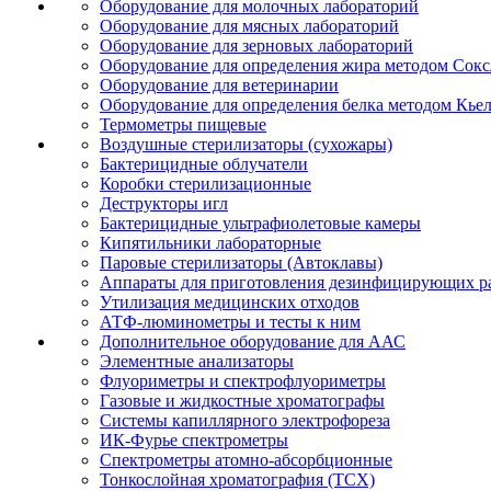
Оборудование для молочных лабораторий
Оборудование для мясных лабораторий
Оборудование для зерновых лабораторий
Оборудование для определения жира методом Сокс
Оборудование для ветеринарии
Оборудование для определения белка методом Кье
Термометры пищевые
Воздушные стерилизаторы (сухожары)
Бактерицидные облучатели
Коробки стерилизационные
Деструкторы игл
Бактерицидные ультрафиолетовые камеры
Кипятильники лабораторные
Паровые стерилизаторы (Автоклавы)
Аппараты для приготовления дезинфицирующих р
Утилизация медицинских отходов
АТФ-люминометры и тесты к ним
Дополнительное оборудование для ААС
Элементные анализаторы
Флуориметры и спектрофлуориметры
Газовые и жидкостные хроматографы
Системы капиллярного электрофореза
ИК-Фурье спектрометры
Спектрометры атомно-абсорбционные
Тонкослойная хроматография (ТСХ)