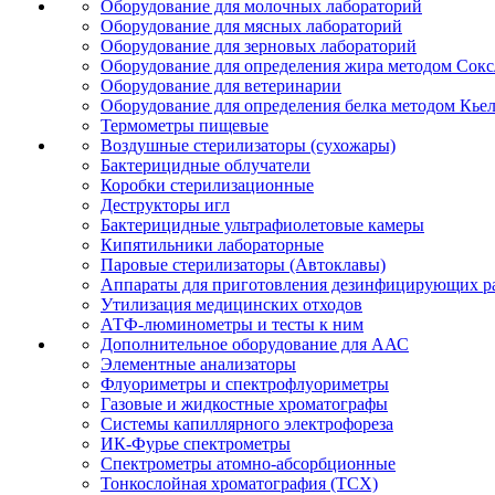
Оборудование для молочных лабораторий
Оборудование для мясных лабораторий
Оборудование для зерновых лабораторий
Оборудование для определения жира методом Сокс
Оборудование для ветеринарии
Оборудование для определения белка методом Кье
Термометры пищевые
Воздушные стерилизаторы (сухожары)
Бактерицидные облучатели
Коробки стерилизационные
Деструкторы игл
Бактерицидные ультрафиолетовые камеры
Кипятильники лабораторные
Паровые стерилизаторы (Автоклавы)
Аппараты для приготовления дезинфицирующих р
Утилизация медицинских отходов
АТФ-люминометры и тесты к ним
Дополнительное оборудование для ААС
Элементные анализаторы
Флуориметры и спектрофлуориметры
Газовые и жидкостные хроматографы
Системы капиллярного электрофореза
ИК-Фурье спектрометры
Спектрометры атомно-абсорбционные
Тонкослойная хроматография (ТСХ)