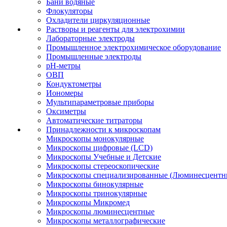
Бани водяные
Флокуляторы
Охладители циркуляционные
Растворы и реагенты для электрохимии
Лабораторные электроды
Промышленное электрохимическое оборудование
Промышленные электроды
pH-метры
ОВП
Кондуктометры
Иономеры
Мультипараметровые приборы
Оксиметры
Автоматические титраторы
Принадлежности к микроскопам
Микроскопы монокулярные
Микроскопы цифровые (LCD)
Микроскопы Учебные и Детские
Микроскопы стереоскопические
Микроскопы специализированные (Люминесцентны
Микроскопы бинокулярные
Микроскопы тринокулярные
Микроскопы Микромед
Микроскопы люминесцентные
Микроскопы металлографические