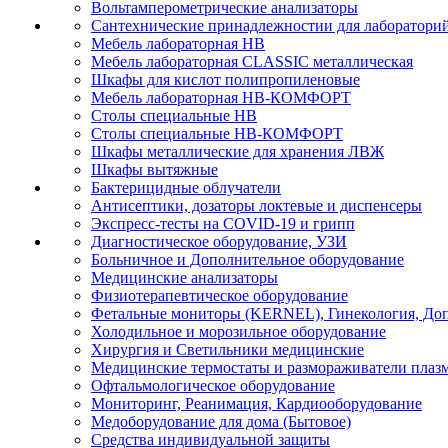
Вольтамперометрические анализаторы
Сантехнические принадлежностии для лаборатори
Мебель лабораторная НВ
Мебель лабораторная CLASSIC металлическая
Шкафы для кислот полипропиленовые
Мебель лабораторная НВ-КОМФОРТ
Столы специальные НВ
Столы специальные НВ-КОМФОРТ
Шкафы металлические для хранения ЛВЖ
Шкафы вытяжные
Бактерицидные облучатели
Антисептики, дозаторы локтевые и диспенсеры
Экспресс-тесты на COVID-19 и грипп
Диагностическое оборудование, УЗИ
Больничное и Дополнительное оборудование
Медицинские анализаторы
Физиотерапевтическое оборудование
Фетальные мониторы (KERNEL), Гинекология, Доп
Холодильное и морозильное оборудование
Хирургия и Светильники медицинские
Медицинские термостаты и размораживатели плаз
Офтальмологическое оборудование
Мониторинг, Реанимация, Кардиооборудование
Медоборудование для дома (Бытовое)
Средства индивидуальной защиты