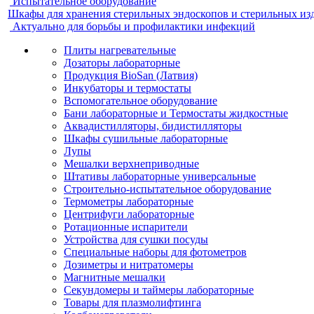
Испытательное оборудование
Шкафы для хранения стерильных эндоскопов и стерильных из
Актуально для борьбы и профилактики инфекций
Плиты нагревательные
Дозаторы лабораторные
Продукция BioSan (Латвия)
Инкубаторы и термостаты
Вспомогательное оборудование
Бани лабораторные и Термостаты жидкостные
Аквадистилляторы, бидистилляторы
Шкафы сушильные лабораторные
Лупы
Мешалки верхнеприводные
Штативы лабораторные универсальные
Строительно-испытательное оборудование
Термометры лабораторные
Центрифуги лабораторные
Ротационные испарители
Устройства для сушки посуды
Специальные наборы для фотометров
Дозиметры и нитратомеры
Магнитные мешалки
Секундомеры и таймеры лабораторные
Товары для плазмолифтинга