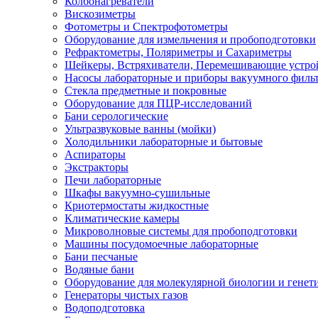
Колбонагреватели
Вискозиметры
Фотометры и Спектрофотометры
Оборудование для измельчения и пробоподготовки
Рефрактометры, Поляриметры и Сахариметры
Шейкеры, Встряхиватели, Перемешивающие устро
Насосы лабораторные и приборы вакуумного филь
Стекла предметные и покровные
Оборудование для ПЦР-исследований
Бани серологические
Ультразвуковые ванны (мойки)
Холодильники лабораторные и бытовые
Аспираторы
Экстракторы
Печи лабораторные
Шкафы вакуумно-сушильные
Криотермостаты жидкостные
Климатические камеры
Микроволновые системы для пробоподготовки
Машины посудомоечные лабораторные
Бани песчаные
Водяные бани
Оборудование для молекулярной биологии и генет
Генераторы чистых газов
Водоподготовка