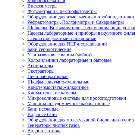
Колбонагреватели
Вискозиметры
Фотометры и Спектрофотометры
Оборудование для измельчения и пробоподготовки
Рефрактометры, Поляриметры и Сахариметры
Шейкеры, Встряхиватели, Перемешивающие устро
Насосы лабораторные и приборы вакуумного филь
Стекла предметные и покровные
Оборудование для ПЦР-исследований
Бани серологические
Ультразвуковые ванны (мойки)
Холодильники лабораторные и бытовые
Аспираторы
Экстракторы
Печи лабораторные
Шкафы вакуумно-сушильные
Криотермостаты жидкостные
Климатические камеры
Микроволновые системы для пробоподготовки
Машины посудомоечные лабораторные
Бани песчаные
Водяные бани
Оборудование для молекулярной биологии и генет
Генераторы чистых газов
Водоподготовка