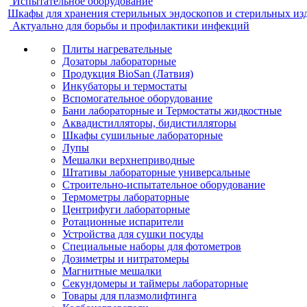
Испытательное оборудование
Шкафы для хранения стерильных эндоскопов и стерильных из
Актуально для борьбы и профилактики инфекций
Плиты нагревательные
Дозаторы лабораторные
Продукция BioSan (Латвия)
Инкубаторы и термостаты
Вспомогательное оборудование
Бани лабораторные и Термостаты жидкостные
Аквадистилляторы, бидистилляторы
Шкафы сушильные лабораторные
Лупы
Мешалки верхнеприводные
Штативы лабораторные универсальные
Строительно-испытательное оборудование
Термометры лабораторные
Центрифуги лабораторные
Ротационные испарители
Устройства для сушки посуды
Специальные наборы для фотометров
Дозиметры и нитратомеры
Магнитные мешалки
Секундомеры и таймеры лабораторные
Товары для плазмолифтинга