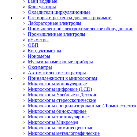
Бани водяные
Флокуляторы
Охладители циркуляционные
Растворы и реагенты для электрохимии
Лабораторные электроды
Промышленное электрохимическое оборудование
Промышленные электроды
pH-метры
ОВП
Кондуктометры
Иономеры
Мультипараметровые приборы
Оксиметры
Автоматические титраторы
Принадлежности к микроскопам
Микроскопы монокулярные
Микроскопы цифровые (LCD)
Микроскопы Учебные и Детские
Микроскопы стереоскопические
Микроскопы специализированные (Люминесцентны
Микроскопы бинокулярные
Микроскопы тринокулярные
Микроскопы Микромед
Микроскопы люминесцентные
Микроскопы металлографические