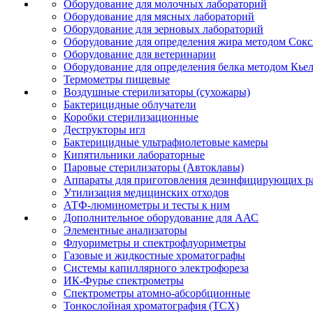
Оборудование для молочных лабораторий
Оборудование для мясных лабораторий
Оборудование для зерновых лабораторий
Оборудование для определения жира методом Сокс
Оборудование для ветеринарии
Оборудование для определения белка методом Кье
Термометры пищевые
Воздушные стерилизаторы (сухожары)
Бактерицидные облучатели
Коробки стерилизационные
Деструкторы игл
Бактерицидные ультрафиолетовые камеры
Кипятильники лабораторные
Паровые стерилизаторы (Автоклавы)
Аппараты для приготовления дезинфицирующих р
Утилизация медицинских отходов
АТФ-люминометры и тесты к ним
Дополнительное оборудование для ААС
Элементные анализаторы
Флуориметры и спектрофлуориметры
Газовые и жидкостные хроматографы
Системы капиллярного электрофореза
ИК-Фурье спектрометры
Спектрометры атомно-абсорбционные
Тонкослойная хроматография (ТСХ)