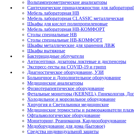
Вольтамперометрические анализаторы
Сантехнические принадлежностии для лаборатори
Мебель лабораторная НВ
Мебель лабораторная CLASSIC металлическая
Шкафы для кислот полипропиленовые
Мебель лабораторная НВ-КОМФОРТ
Столы специальные НВ
Столы специальные НВ-КОМФОРТ
Шкафы металлические для хранения ЛВЖ
Шкафы вытяжные
Бактерицидные облучатели
Антисептики, дозаторы локтевые и диспенсеры
Экспресс-тесты на COVID-19 и грипп
Диагностическое оборудование, УЗИ
Больничное и Дополнительное оборудование
Медицинские анализаторы
Физиотерапевтическое оборудование
Фетальные мониторы (KERNEL), Гинекология, Доп
Холодильное и морозильное оборудование
Хирургия и Светильники медицинские
Медицинские термостаты и размораживатели плаз
Офтальмологическое оборудование
Мониторинг, Реанимация, Кардиооборудование
Медоборудование для дома (Бытовое)
Средства индивидуальной защиты