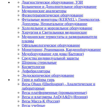
Диагностическое оборудование, УЗИ
Больничное и Дополнительное оборудование
Медицинские анализаторы
Физиотерапевтическое оборудование
Фетальные мониторы (KERNEL), Гинекология,
Допплеры, Неонатальное оборудование
Холодильное и морозильное оборудование
Хирургия и Светильники медицинские
Медицинские термостаты и размораживатели
плазмы
Офтальмологическое оборудование
Мониторинг, Реанимация, Кардиооборудование
Медоборудование для дома (Бытовое)
Средства индивидуальной защиты
Шприцы стерильные
Косметология
Дефибрилляторы
Эндоскопическое оборудование
Гири и наборы гирь
Весы Ohaus (Швейцария) - Аналитические и
лабораторные
Весы платформенные (промышленные)
Весы и влагомеры AnD(A&D) (Япония)
Весы Масса-К (Россия)
Весы учебные