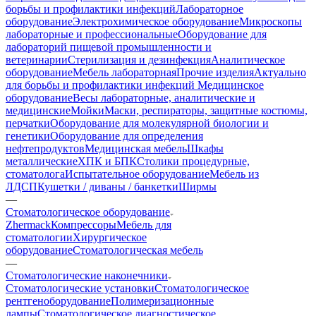
борьбы и профилактики инфекций
Лабораторное
оборудование
Электрохимическое оборудование
Микроскопы
лабораторные и профессиональные
Оборудование для
лабораторий пищевой промышленности и
ветеринарии
Стерилизация и дезинфекция
Аналитическое
оборудование
Мебель лабораторная
Прочие изделия
Актуально
для борьбы и профилактики инфекций
Медицинское
оборудование
Весы лабораторные, аналитические и
медицинские
Мойки
Маски, респираторы, защитные костюмы,
перчатки
Оборудование для молекулярной биологии и
генетики
Оборудование для определения
нефтепродуктов
Медицинская мебель
Шкафы
металлические
ХПК и БПК
Столики процедурные,
стоматолога
Испытательное оборудование
Мебель из
ЛДСП
Кушетки / диваны / банкетки
Ширмы
—
Стоматологическое оборудование
Zhermack
Компрессоры
Мебель для
стоматологии
Хирургическое
оборудование
Стоматологическая мебель
—
Стоматологические наконечники
Стоматологические установки
Стоматологическое
рентгеноборудование
Полимеризационные
лампы
Стоматологическое диагностическое