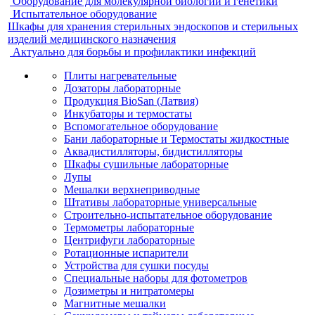
Оборудование для молекулярной биологии и генетики
Испытательное оборудование
Шкафы для хранения стерильных эндоскопов и стерильных
изделий медицинского назначения
Актуально для борьбы и профилактики инфекций
Плиты нагревательные
Дозаторы лабораторные
Продукция BioSan (Латвия)
Инкубаторы и термостаты
Вспомогательное оборудование
Бани лабораторные и Термостаты жидкостные
Аквадистилляторы, бидистилляторы
Шкафы сушильные лабораторные
Лупы
Мешалки верхнеприводные
Штативы лабораторные универсальные
Строительно-испытательное оборудование
Термометры лабораторные
Центрифуги лабораторные
Ротационные испарители
Устройства для сушки посуды
Специальные наборы для фотометров
Дозиметры и нитратомеры
Магнитные мешалки