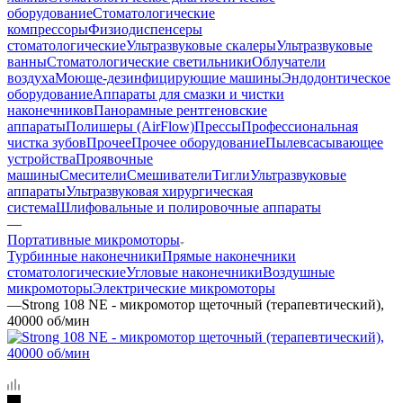
оборудование
Стоматологические
компрессоры
Физиодиспенсеры
стоматологические
Ультразвуковые скалеры
Ультразвуковые
ванны
Стоматологические светильники
Облучатели
воздуха
Моюще-дезинфицирующие машины
Эндодонтическое
оборудование
Аппараты для смазки и чистки
наконечников
Панорамные рентгеновские
аппараты
Полишеры (AirFlow)
Прессы
Профессиональная
чистка зубов
Прочее
Прочее оборудование
Пылевсасывающее
устройства
Проявочные
машины
Смесители
Смешиватели
Тигли
Ультразвуковые
аппараты
Ультразвуковая хирургическая
система
Шлифовальные и полировочные аппараты
—
Портативные микромоторы
Турбинные наконечники
Прямые наконечники
стоматологические
Угловые наконечники
Воздушные
микромоторы
Электрические микромоторы
—
Strong 108 NE - микромотор щеточный (терапевтический),
40000 об/мин