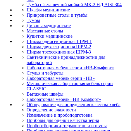
Тумба с 2-чашечной мойкой МК-2 НД AISI 304
Шкафы медицинские
Прикроватные столы и тумбы
Тумбы
Диваны медицинские
Массажные столы
Кушетки медицинские
Ширма односекционная ШРМ-1
Ширма двухсекционная ШРМ-2
Ширма трехсекционная ШРМ-3
Сантехнические принадлежностии для
лабораторий
Лабораторная мебель серии «НВ-Комфорт»
Стулья и табуреты
Лабораторная мебель серии «НВ»
Металлическая лабораторная мебель серии
CLASSIC
Вытяжные шкафы
Лабораторная мебель «НВ-Комфорт»
Оборудование для определения качества хлеба
Определение влажности
Измельчение и пробоподготовка
Приборы для оценки качества зерна
Пробоотборники, термоштанги и щупы
Приборы для определения числа падения