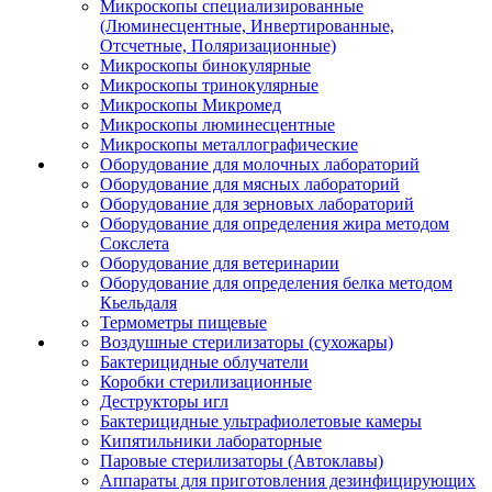
Микроскопы специализированные
(Люминесцентные, Инвертированные,
Отсчетные, Поляризационные)
Микроскопы бинокулярные
Микроскопы тринокулярные
Микроскопы Микромед
Микроскопы люминесцентные
Микроскопы металлографические
Оборудование для молочных лабораторий
Оборудование для мясных лабораторий
Оборудование для зерновых лабораторий
Оборудование для определения жира методом
Сокслета
Оборудование для ветеринарии
Оборудование для определения белка методом
Кьельдаля
Термометры пищевые
Воздушные стерилизаторы (сухожары)
Бактерицидные облучатели
Коробки стерилизационные
Деструкторы игл
Бактерицидные ультрафиолетовые камеры
Кипятильники лабораторные
Паровые стерилизаторы (Автоклавы)
Аппараты для приготовления дезинфицирующих