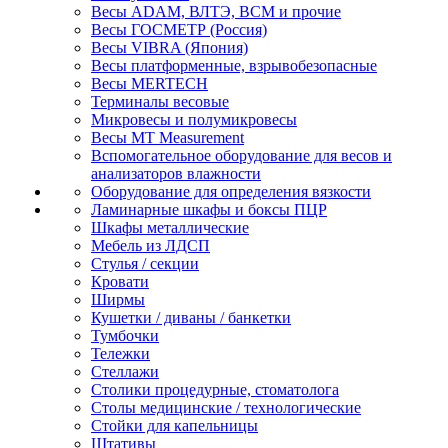
Весы ADAM, ВЛТЭ, BCM и прочие
Весы ГОСМЕТР (Россия)
Весы VIBRA (Япония)
Весы платформенные, взрывобезопасные
Весы MERTECH
Терминалы весовые
Микровесы и полумикровесы
Весы MT Measurement
Вспомогательное оборудование для весов и
анализаторов влажности
Оборудование для определения вязкости
Ламинарные шкафы и боксы ПЦР
Шкафы металлические
Мебель из ЛДСП
Стулья / секции
Кровати
Ширмы
Кушетки / диваны / банкетки
Тумбочки
Тележки
Стеллажи
Столики процедурные, стоматолога
Столы медицинские / технологические
Стойки для капельницы
Штативы