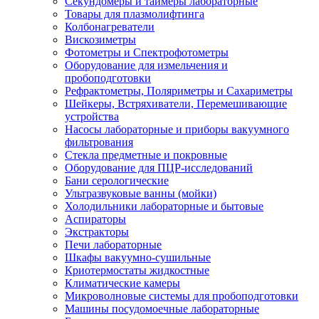
Секундомеры и таймеры лабораторные
Товары для плазмолифтинга
Колбонагреватели
Вискозиметры
Фотометры и Спектрофотометры
Оборудование для измельчения и
пробоподготовки
Рефрактометры, Поляриметры и Сахариметры
Шейкеры, Встряхиватели, Перемешивающие
устройства
Насосы лабораторные и приборы вакуумного
фильтрования
Стекла предметные и покровные
Оборудование для ПЦР-исследований
Бани серологические
Ультразвуковые ванны (мойки)
Холодильники лабораторные и бытовые
Аспираторы
Экстракторы
Печи лабораторные
Шкафы вакуумно-сушильные
Криотермостаты жидкостные
Климатические камеры
Микроволновые системы для пробоподготовки
Машины посудомоечные лабораторные