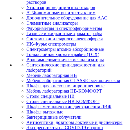
растворов
Утилизация медицинских отходов
АТФ-люминометры и тесты к ним
Дополнительное оборудование для ААС
Элементные анализаторы
Флуориметры и спектрофлуориметры
Газовые и жидкостные хроматографы
Системы капиллярного электрофореза
ИК-Фурье спектрометры
Спектрометры атомно-абсорбционные
Тонкослойная хроматография (ТСХ)
Вольтамперометрические анализаторы
Сантехнические принадлежностии для
лабораторий
Мебель лабораторная НВ
Мебель лабораторная CLASSIC металлическая
Шкафы для кислот полипропиленовые
Мебель лабораторная НВ-КОМФОРТ
Столы специальные НВ
Столы специальные НВ-КОМФОРТ
Шкафы металлические для хранения ЛВЖ
Шкафы вытяжные
Бактерицидные облучатели
Антисептики, дозаторы локтевые и диспенсеры
Экспресс-тесты на COVID-19 и грипп