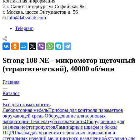
Контактная информация
г. Санкт-Петербург ул.Софийская 8к1
г. Москва, шоссе Энтузиастов д. 56
info@lab-snab.com
Telegram
Strong 108 NE - микромотор щеточный
(терапевтический), 40000 об/мин
Главная
—
Каталог
—
Всё для стоматологии
Лабораторная мебель
Приборы для контроля параметров
окружающей среды
Оборудование для зерновых
лабораторий
Температура и влажность
Оборудование для
анализа нефтепродуктов
Ламинарные шкафы и боксы
ПЦР
Шкафы для хранения стерильных эндоскопов и
стерильных изделий медицинского назначения
Актуально для