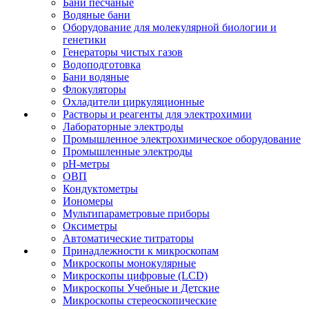
Бани песчаные
Водяные бани
Оборудование для молекулярной биологии и
генетики
Генераторы чистых газов
Водоподготовка
Бани водяные
Флокуляторы
Охладители циркуляционные
Растворы и реагенты для электрохимии
Лабораторные электроды
Промышленное электрохимическое оборудование
Промышленные электроды
pH-метры
ОВП
Кондуктометры
Иономеры
Мультипараметровые приборы
Оксиметры
Автоматические титраторы
Принадлежности к микроскопам
Микроскопы монокулярные
Микроскопы цифровые (LCD)
Микроскопы Учебные и Детские
Микроскопы стереоскопические