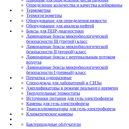
Определение количества и качества клейковины
Термометры
Термогигрометры
Оборудование для определения вязкости
Оборудование для анализа нефтей
Боксы для ПЦР-диагностики
Ламинарные боксы микробиологической
безопасности III (третий) класс
Ламинарные боксы микробиологической
безопасности II (второй) класс
Ламинарные боксы с вертикальным потоком
воздуха
Ламинарные боксы микробиологической
безопасности I (первый) класс
Перчатки одноразовые
Спецодежда для лабораторий и СИЗы
Амплификаторы в режиме реального времени
Твердотельные термостаты
Источники питания для гель-электрофореза
Камеры для гель-электрофореза
Трансиллюминаторы для гель-электрофореза
Климатические камеры
Бактерицидные облучатели