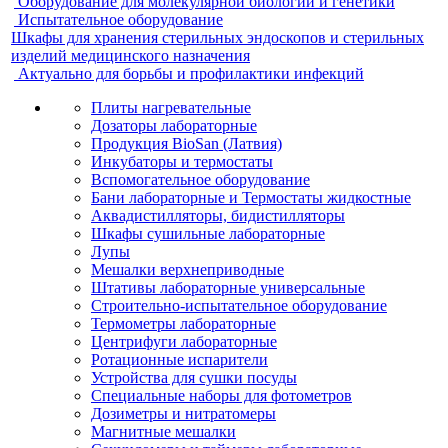
Оборудование для молекулярной биологии и генетики
Испытательное оборудование
Шкафы для хранения стерильных эндоскопов и стерильных
изделий медицинского назначения
Актуально для борьбы и профилактики инфекций
Плиты нагревательные
Дозаторы лабораторные
Продукция BioSan (Латвия)
Инкубаторы и термостаты
Вспомогательное оборудование
Бани лабораторные и Термостаты жидкостные
Аквадистилляторы, бидистилляторы
Шкафы сушильные лабораторные
Лупы
Мешалки верхнеприводные
Штативы лабораторные универсальные
Строительно-испытательное оборудование
Термометры лабораторные
Центрифуги лабораторные
Ротационные испарители
Устройства для сушки посуды
Специальные наборы для фотометров
Дозиметры и нитратомеры
Магнитные мешалки