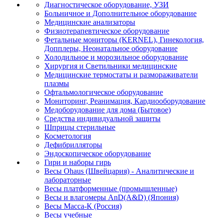
Диагностическое оборудование, УЗИ
Больничное и Дополнительное оборудование
Медицинские анализаторы
Физиотерапевтическое оборудование
Фетальные мониторы (KERNEL), Гинекология,
Допплеры, Неонатальное оборудование
Холодильное и морозильное оборудование
Хирургия и Светильники медицинские
Медицинские термостаты и размораживатели
плазмы
Офтальмологическое оборудование
Мониторинг, Реанимация, Кардиооборудование
Медоборудование для дома (Бытовое)
Средства индивидуальной защиты
Шприцы стерильные
Косметология
Дефибрилляторы
Эндоскопическое оборудование
Гири и наборы гирь
Весы Ohaus (Швейцария) - Аналитические и
лабораторные
Весы платформенные (промышленные)
Весы и влагомеры AnD(A&D) (Япония)
Весы Масса-К (Россия)
Весы учебные