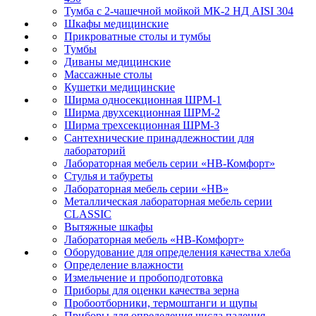
Тумба с 2-чашечной мойкой МК-2 НД AISI 304
Шкафы медицинские
Прикроватные столы и тумбы
Тумбы
Диваны медицинские
Массажные столы
Кушетки медицинские
Ширма односекционная ШРМ-1
Ширма двухсекционная ШРМ-2
Ширма трехсекционная ШРМ-3
Сантехнические принадлежностии для
лабораторий
Лабораторная мебель серии «НВ-Комфорт»
Стулья и табуреты
Лабораторная мебель серии «НВ»
Металлическая лабораторная мебель серии
CLASSIC
Вытяжные шкафы
Лабораторная мебель «НВ-Комфорт»
Оборудование для определения качества хлеба
Определение влажности
Измельчение и пробоподготовка
Приборы для оценки качества зерна
Пробоотборники, термоштанги и щупы
Приборы для определения числа падения