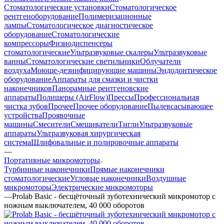
Стоматологические установки
Стоматологическое
рентгеноборудование
Полимеризационные
лампы
Стоматологическое диагностическое
оборудование
Стоматологические
компрессоры
Физиодиспенсеры
стоматологические
Ультразвуковые скалеры
Ультразвуковые
ванны
Стоматологические светильники
Облучатели
воздуха
Моюще-дезинфицирующие машины
Эндодонтическое
оборудование
Аппараты для смазки и чистки
наконечников
Панорамные рентгеновские
аппараты
Полишеры (AirFlow)
Прессы
Профессиональная
чистка зубов
Прочее
Прочее оборудование
Пылевсасывающее
устройства
Проявочные
машины
Смесители
Смешиватели
Тигли
Ультразвуковые
аппараты
Ультразвуковая хирургическая
система
Шлифовальные и полировочные аппараты
—
Портативные микромоторы
Турбинные наконечники
Прямые наконечники
стоматологические
Угловые наконечники
Воздушные
микромоторы
Электрические микромоторы
—
Prolab Basic - беcщёточный зуботехнический микромотор с
ножным выключателем, 40 000 оборотов