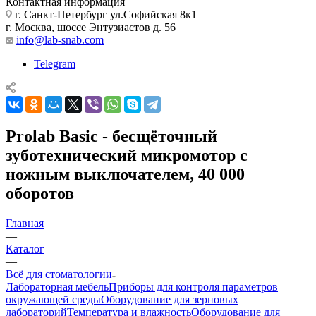
Контактная информация
г. Санкт-Петербург ул.Софийская 8к1
г. Москва, шоссе Энтузиастов д. 56
info@lab-snab.com
Telegram
Prolab Basic - беcщёточный
зуботехнический микромотор с
ножным выключателем, 40 000
оборотов
Главная
—
Каталог
—
Всё для стоматологии
Лабораторная мебель
Приборы для контроля параметров
окружающей среды
Оборудование для зерновых
лабораторий
Температура и влажность
Оборудование для