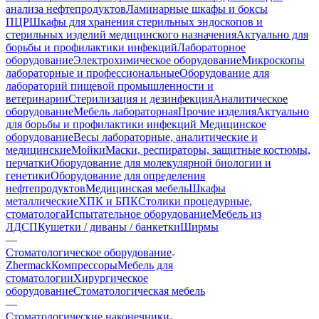
анализа нефтепродуктов
Ламинарные шкафы и боксы
ПЦР
Шкафы для хранения стерильных эндоскопов и
стерильных изделий медицинского назначения
Актуально для
борьбы и профилактики инфекций
Лабораторное
оборудование
Электрохимическое оборудование
Микроскопы
лабораторные и профессиональные
Оборудование для
лабораторий пищевой промышленности и
ветеринарии
Стерилизация и дезинфекция
Аналитическое
оборудование
Мебель лабораторная
Прочие изделия
Актуально
для борьбы и профилактики инфекций
Медицинское
оборудование
Весы лабораторные, аналитические и
медицинские
Мойки
Маски, респираторы, защитные костюмы,
перчатки
Оборудование для молекулярной биологии и
генетики
Оборудование для определения
нефтепродуктов
Медицинская мебель
Шкафы
металлические
ХПК и БПК
Столики процедурные,
стоматолога
Испытательное оборудование
Мебель из
ЛДСП
Кушетки / диваны / банкетки
Ширмы
—
Стоматологическое оборудование
Zhermack
Компрессоры
Мебель для
стоматологии
Хирургическое
оборудование
Стоматологическая мебель
—
Стоматологические наконечники