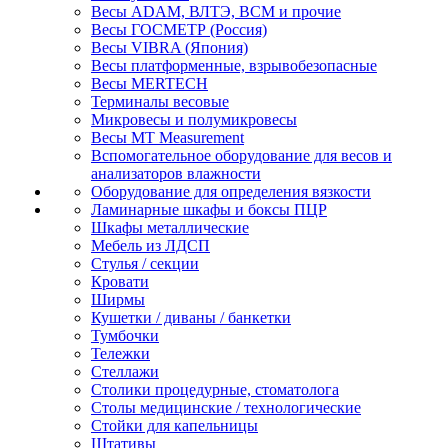
Весы ADAM, ВЛТЭ, BCM и прочие
Весы ГОСМЕТР (Россия)
Весы VIBRA (Япония)
Весы платформенные, взрывобезопасные
Весы MERTECH
Терминалы весовые
Микровесы и полумикровесы
Весы MT Measurement
Вспомогательное оборудование для весов и
анализаторов влажности
Оборудование для определения вязкости
Ламинарные шкафы и боксы ПЦР
Шкафы металлические
Мебель из ЛДСП
Стулья / секции
Кровати
Ширмы
Кушетки / диваны / банкетки
Тумбочки
Тележки
Стеллажи
Столики процедурные, стоматолога
Столы медицинские / технологические
Стойки для капельницы
Штативы