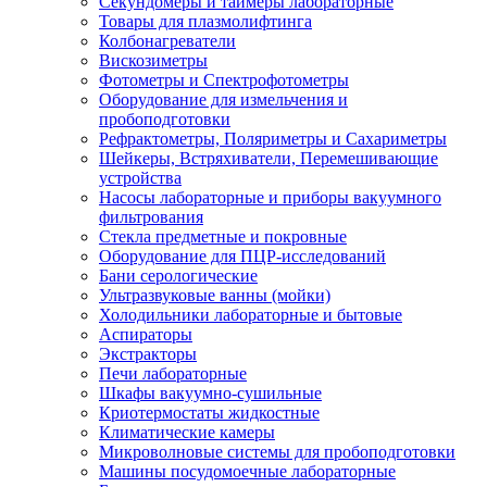
Секундомеры и таймеры лабораторные
Товары для плазмолифтинга
Колбонагреватели
Вискозиметры
Фотометры и Спектрофотометры
Оборудование для измельчения и
пробоподготовки
Рефрактометры, Поляриметры и Сахариметры
Шейкеры, Встряхиватели, Перемешивающие
устройства
Насосы лабораторные и приборы вакуумного
фильтрования
Стекла предметные и покровные
Оборудование для ПЦР-исследований
Бани серологические
Ультразвуковые ванны (мойки)
Холодильники лабораторные и бытовые
Аспираторы
Экстракторы
Печи лабораторные
Шкафы вакуумно-сушильные
Криотермостаты жидкостные
Климатические камеры
Микроволновые системы для пробоподготовки
Машины посудомоечные лабораторные