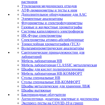
растворов
Утилизация медицинских отходов
АТФ-люминометры и тесты к ним
Дополнительное оборудование для ААС
Элементные анализаторы
Флуориметры и спектрофлуориметры
Газовые и жидкостные хроматографы
Системы капиллярного электрофореза
ИК-Фурье спектрометры
Спектрометры атомно-абсорбционные
Тонкослойная хроматография (ТСХ)
Вольтамперометрические анализаторы
Сантехнические принадлежностии для
лабораторий
Мебель лабораторная НВ
Мебель лабораторная CLASSIC металлическая
Шкафы для кислот полипропиленовые
Мебель лабораторная НВ-КОМФОРТ
Столы специальные НВ
Столы специальные НВ-КОМФОРТ
Шкафы металлические для хранения ЛВЖ
Шкафы вытяжные
Бактерицидные облучатели
Антисептики, дозаторы локтевые и диспенсеры
Экспресс-тесты на COVID-19 и грипп