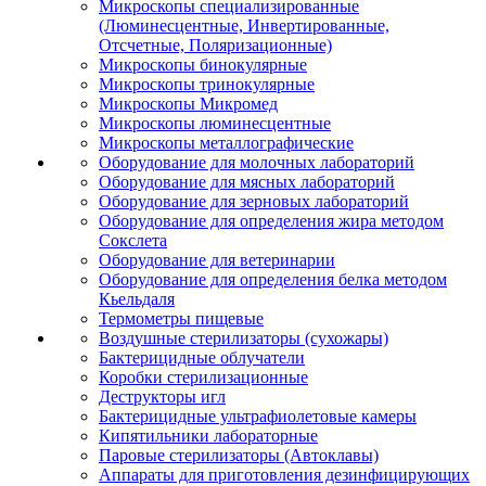
Микроскопы специализированные
(Люминесцентные, Инвертированные,
Отсчетные, Поляризационные)
Микроскопы бинокулярные
Микроскопы тринокулярные
Микроскопы Микромед
Микроскопы люминесцентные
Микроскопы металлографические
Оборудование для молочных лабораторий
Оборудование для мясных лабораторий
Оборудование для зерновых лабораторий
Оборудование для определения жира методом
Сокслета
Оборудование для ветеринарии
Оборудование для определения белка методом
Кьельдаля
Термометры пищевые
Воздушные стерилизаторы (сухожары)
Бактерицидные облучатели
Коробки стерилизационные
Деструкторы игл
Бактерицидные ультрафиолетовые камеры
Кипятильники лабораторные
Паровые стерилизаторы (Автоклавы)
Аппараты для приготовления дезинфицирующих