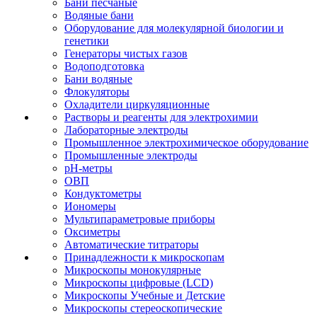
Бани песчаные
Водяные бани
Оборудование для молекулярной биологии и
генетики
Генераторы чистых газов
Водоподготовка
Бани водяные
Флокуляторы
Охладители циркуляционные
Растворы и реагенты для электрохимии
Лабораторные электроды
Промышленное электрохимическое оборудование
Промышленные электроды
pH-метры
ОВП
Кондуктометры
Иономеры
Мультипараметровые приборы
Оксиметры
Автоматические титраторы
Принадлежности к микроскопам
Микроскопы монокулярные
Микроскопы цифровые (LCD)
Микроскопы Учебные и Детские
Микроскопы стереоскопические