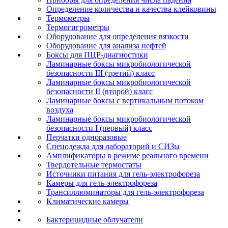
Определение количества и качества клейковины
Термометры
Термогигрометры
Оборудование для определения вязкости
Оборудование для анализа нефтей
Боксы для ПЦР-диагностики
Ламинарные боксы микробиологической
безопасности III (третий) класс
Ламинарные боксы микробиологической
безопасности II (второй) класс
Ламинарные боксы с вертикальным потоком
воздуха
Ламинарные боксы микробиологической
безопасности I (первый) класс
Перчатки одноразовые
Спецодежда для лабораторий и СИЗы
Амплификаторы в режиме реального времени
Твердотельные термостаты
Источники питания для гель-электрофореза
Камеры для гель-электрофореза
Трансиллюминаторы для гель-электрофореза
Климатические камеры
Бактерицидные облучатели