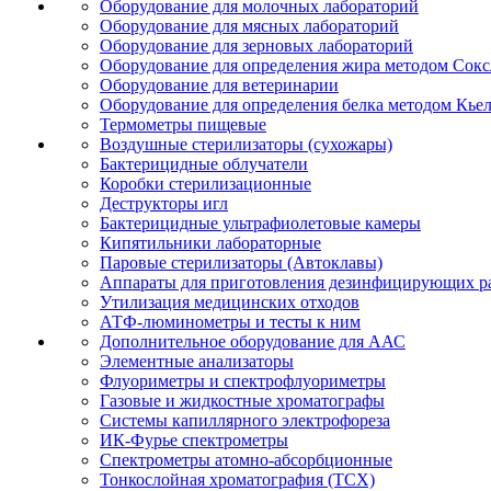
Оборудование для молочных лабораторий
Оборудование для мясных лабораторий
Оборудование для зерновых лабораторий
Оборудование для определения жира методом Сокс
Оборудование для ветеринарии
Оборудование для определения белка методом Кье
Термометры пищевые
Воздушные стерилизаторы (сухожары)
Бактерицидные облучатели
Коробки стерилизационные
Деструкторы игл
Бактерицидные ультрафиолетовые камеры
Кипятильники лабораторные
Паровые стерилизаторы (Автоклавы)
Аппараты для приготовления дезинфицирующих р
Утилизация медицинских отходов
АТФ-люминометры и тесты к ним
Дополнительное оборудование для ААС
Элементные анализаторы
Флуориметры и спектрофлуориметры
Газовые и жидкостные хроматографы
Системы капиллярного электрофореза
ИК-Фурье спектрометры
Спектрометры атомно-абсорбционные
Тонкослойная хроматография (ТСХ)