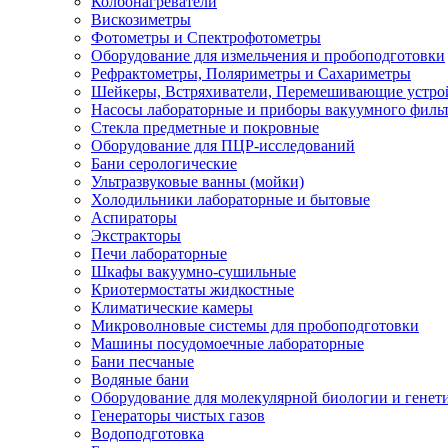
Колбонагреватели
Вискозиметры
Фотометры и Спектрофотометры
Оборудование для измельчения и пробоподготовки
Рефрактометры, Поляриметры и Сахариметры
Шейкеры, Встряхиватели, Перемешивающие устро
Насосы лабораторные и приборы вакуумного филь
Стекла предметные и покровные
Оборудование для ПЦР-исследований
Бани серологические
Ультразвуковые ванны (мойки)
Холодильники лабораторные и бытовые
Аспираторы
Экстракторы
Печи лабораторные
Шкафы вакуумно-сушильные
Криотермостаты жидкостные
Климатические камеры
Микроволновые системы для пробоподготовки
Машины посудомоечные лабораторные
Бани песчаные
Водяные бани
Оборудование для молекулярной биологии и генет
Генераторы чистых газов
Водоподготовка