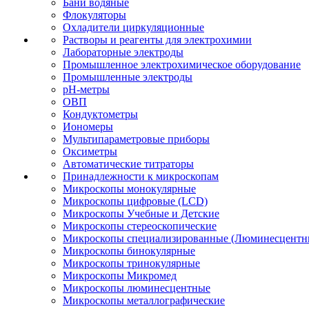
Бани водяные
Флокуляторы
Охладители циркуляционные
Растворы и реагенты для электрохимии
Лабораторные электроды
Промышленное электрохимическое оборудование
Промышленные электроды
pH-метры
ОВП
Кондуктометры
Иономеры
Мультипараметровые приборы
Оксиметры
Автоматические титраторы
Принадлежности к микроскопам
Микроскопы монокулярные
Микроскопы цифровые (LCD)
Микроскопы Учебные и Детские
Микроскопы стереоскопические
Микроскопы специализированные (Люминесцентны
Микроскопы бинокулярные
Микроскопы тринокулярные
Микроскопы Микромед
Микроскопы люминесцентные
Микроскопы металлографические