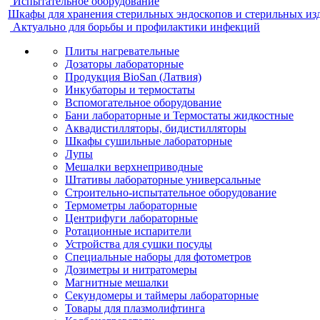
Испытательное оборудование
Шкафы для хранения стерильных эндоскопов и стерильных из
Актуально для борьбы и профилактики инфекций
Плиты нагревательные
Дозаторы лабораторные
Продукция BioSan (Латвия)
Инкубаторы и термостаты
Вспомогательное оборудование
Бани лабораторные и Термостаты жидкостные
Аквадистилляторы, бидистилляторы
Шкафы сушильные лабораторные
Лупы
Мешалки верхнеприводные
Штативы лабораторные универсальные
Строительно-испытательное оборудование
Термометры лабораторные
Центрифуги лабораторные
Ротационные испарители
Устройства для сушки посуды
Специальные наборы для фотометров
Дозиметры и нитратомеры
Магнитные мешалки
Секундомеры и таймеры лабораторные
Товары для плазмолифтинга