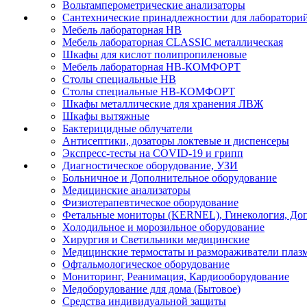
Вольтамперометрические анализаторы
Сантехнические принадлежностии для лаборатори
Мебель лабораторная НВ
Мебель лабораторная CLASSIC металлическая
Шкафы для кислот полипропиленовые
Мебель лабораторная НВ-КОМФОРТ
Столы специальные НВ
Столы специальные НВ-КОМФОРТ
Шкафы металлические для хранения ЛВЖ
Шкафы вытяжные
Бактерицидные облучатели
Антисептики, дозаторы локтевые и диспенсеры
Экспресс-тесты на COVID-19 и грипп
Диагностическое оборудование, УЗИ
Больничное и Дополнительное оборудование
Медицинские анализаторы
Физиотерапевтическое оборудование
Фетальные мониторы (KERNEL), Гинекология, Доп
Холодильное и морозильное оборудование
Хирургия и Светильники медицинские
Медицинские термостаты и размораживатели плаз
Офтальмологическое оборудование
Мониторинг, Реанимация, Кардиооборудование
Медоборудование для дома (Бытовое)
Средства индивидуальной защиты