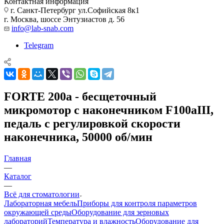
Контактная информация
г. Санкт-Петербург ул.Софийская 8к1
г. Москва, шоссе Энтузиастов д. 56
info@lab-snab.com
Telegram
FORTE 200a - бесщеточный
микромотор с наконечником F100aIII,
педаль с регулировкой скорости
наконечника, 50000 об/мин
Главная
—
Каталог
—
Всё для стоматологии
Лабораторная мебель
Приборы для контроля параметров
окружающей среды
Оборудование для зерновых
лабораторий
Температура и влажность
Оборудование для