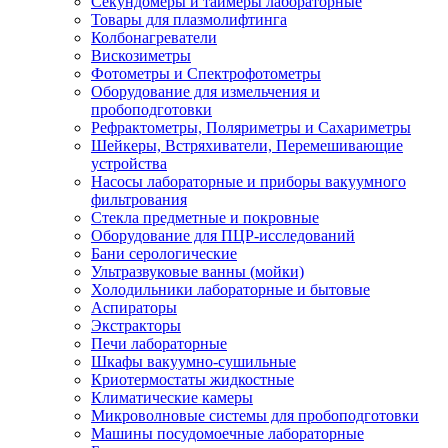
Секундомеры и таймеры лабораторные
Товары для плазмолифтинга
Колбонагреватели
Вискозиметры
Фотометры и Спектрофотометры
Оборудование для измельчения и
пробоподготовки
Рефрактометры, Поляриметры и Сахариметры
Шейкеры, Встряхиватели, Перемешивающие
устройства
Насосы лабораторные и приборы вакуумного
фильтрования
Стекла предметные и покровные
Оборудование для ПЦР-исследований
Бани серологические
Ультразвуковые ванны (мойки)
Холодильники лабораторные и бытовые
Аспираторы
Экстракторы
Печи лабораторные
Шкафы вакуумно-сушильные
Криотермостаты жидкостные
Климатические камеры
Микроволновые системы для пробоподготовки
Машины посудомоечные лабораторные