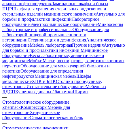
анализа нефтепродуктов
Ламинарные шкафы и боксы
ПЦР
Шкафы для хранения стерильных эндоскопов и
стерильных изделий медицинского назначения
Актуально для
борьбы и профилактики инфекций
Лабораторное
оборудование
Электрохимическое оборудование
Микроскопы
лабораторные и профессиональные
Оборудование для
лабораторий пищевой промышленности и
ветеринарии
Стерилизация и дезинфекция
Аналитическое
оборудование
Мебель лабораторная
Прочие изделия
Актуально
для борьбы и профилактики инфекций
Медицинское
оборудование
Весы лабораторные, аналитические и
медицинские
Мойки
Маски, респираторы, защитные костюмы,
перчатки
Оборудование для молекулярной биологии и
генетики
Оборудование для определения
нефтепродуктов
Медицинская мебель
Шкафы
металлические
ХПК и БПК
Столики процедурные,
стоматолога
Испытательное оборудование
Мебель из
ЛДСП
Кушетки / диваны / банкетки
Ширмы
—
Стоматологическое оборудование
Zhermack
Компрессоры
Мебель для
стоматологии
Хирургическое
оборудование
Стоматологическая мебель
—
Стоматологические наконечники