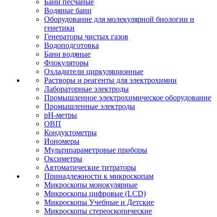
Бани песчаные
Водяные бани
Оборудование для молекулярной биологии и
генетики
Генераторы чистых газов
Водоподготовка
Бани водяные
Флокуляторы
Охладители циркуляционные
Растворы и реагенты для электрохимии
Лабораторные электроды
Промышленное электрохимическое оборудование
Промышленные электроды
pH-метры
ОВП
Кондуктометры
Иономеры
Мультипараметровые приборы
Оксиметры
Автоматические титраторы
Принадлежности к микроскопам
Микроскопы монокулярные
Микроскопы цифровые (LCD)
Микроскопы Учебные и Детские
Микроскопы стереоскопические