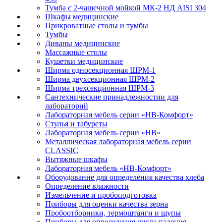
Тумба с 2-чашечной мойкой МК-2 НД AISI 304
Шкафы медицинские
Прикроватные столы и тумбы
Тумбы
Диваны медицинские
Массажные столы
Кушетки медицинские
Ширма односекционная ШРМ-1
Ширма двухсекционная ШРМ-2
Ширма трехсекционная ШРМ-3
Сантехнические принадлежностии для
лабораторий
Лабораторная мебель серии «НВ-Комфорт»
Стулья и табуреты
Лабораторная мебель серии «НВ»
Металлическая лабораторная мебель серии
CLASSIC
Вытяжные шкафы
Лабораторная мебель «НВ-Комфорт»
Оборудование для определения качества хлеба
Определение влажности
Измельчение и пробоподготовка
Приборы для оценки качества зерна
Пробоотборники, термоштанги и щупы
Приборы для определения числа падения