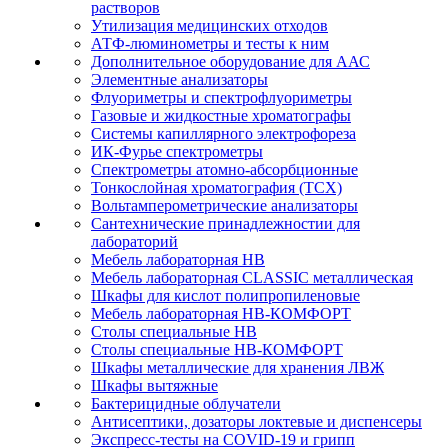
растворов
Утилизация медицинских отходов
АТФ-люминометры и тесты к ним
Дополнительное оборудование для ААС
Элементные анализаторы
Флуориметры и спектрофлуориметры
Газовые и жидкостные хроматографы
Системы капиллярного электрофореза
ИК-Фурье спектрометры
Спектрометры атомно-абсорбционные
Тонкослойная хроматография (ТСХ)
Вольтамперометрические анализаторы
Сантехнические принадлежностии для
лабораторий
Мебель лабораторная НВ
Мебель лабораторная CLASSIC металлическая
Шкафы для кислот полипропиленовые
Мебель лабораторная НВ-КОМФОРТ
Столы специальные НВ
Столы специальные НВ-КОМФОРТ
Шкафы металлические для хранения ЛВЖ
Шкафы вытяжные
Бактерицидные облучатели
Антисептики, дозаторы локтевые и диспенсеры
Экспресс-тесты на COVID-19 и грипп