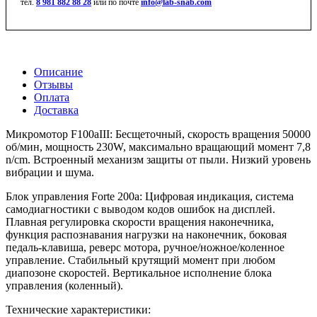
тел.
8 981 882 88 28
или по почте
info@lab-snab.com
Описание
Отзывы
Оплата
Доставка
Микромотор F100aIII: Бесщеточный, скорость вращения 50000
об/мин, мощность 230W, максимально вращающий момент 7,8
n/cm. Встроенный механизм защиты от пыли. Низкий уровень
вибрации и шума.
Блок управления Forte 200a: Цифровая индикация, система
самодиагностики с выводом кодов ошибок на дисплей.
Плавная регулировка скорости вращения наконечника,
функция распознавания нагрузки на наконечник, боковая
педаль-клавиша, реверс мотора, ручное/ножное/коленное
управление. Стабильный крутящий момент при любом
диапозоне скоростей. Вертикальное исполнение блока
управления (коленный).
Технические характеристики: