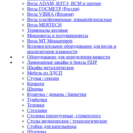
Весы ADAM, ВЛТЭ, BCM и прочие
Весы ГОСМЕТР (Россия)
Весы VIBRA (Япония)
Весы платформенные, взрывобезопасные
Весы MERTECH
Терминалы весовые
Микровесы и полумикровесы
Весы MT Measurement
Вспомогательное оборудование для весов и
анализаторов влажности
Оборудование для определения вязкости
Ламинарные шкафы и боксы ПЦР
Шкафы металлические
Мебель из ЛДСП
Стулья / секции
Кровати
Ширмы
Кушетки / диваны / банкетки
Тумбочки
Тележки
Стеллажи
Столики процедурные, стоматолога
Столы медицинские / технологические
Стойки для капельницы
Штативы