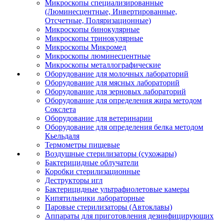
Микроскопы специализированные
(Люминесцентные, Инвертированные,
Отсчетные, Поляризационные)
Микроскопы бинокулярные
Микроскопы тринокулярные
Микроскопы Микромед
Микроскопы люминесцентные
Микроскопы металлографические
Оборудование для молочных лабораторий
Оборудование для мясных лабораторий
Оборудование для зерновых лабораторий
Оборудование для определения жира методом
Сокслета
Оборудование для ветеринарии
Оборудование для определения белка методом
Кьельдаля
Термометры пищевые
Воздушные стерилизаторы (сухожары)
Бактерицидные облучатели
Коробки стерилизационные
Деструкторы игл
Бактерицидные ультрафиолетовые камеры
Кипятильники лабораторные
Паровые стерилизаторы (Автоклавы)
Аппараты для приготовления дезинфицирующих