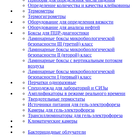
Определение количества и качества клейковины
Термометры
Термогигрометры
Оборудование для определения вязкости
Оборудование для анализа нефтей
Боксы для ПЦР-диагностики
Ламинарные боксы микробиологической
безопасности III (третий) класс
Ламинарные боксы микробиологической
безопасности II (второй) класс
Ламинарные боксы с вертикальным потоком
воздуха
Ламинарные боксы микробиологической
безопасности I (первый) класс
Перчатки одноразовые
Спецодежда для лабораторий и СИЗы
Амплификаторы в режиме реального времени
Твердотельные термостаты
Источники питания для гель-электрофореза
Камеры для гель-электрофореза
Трансиллюминаторы для гель-электрофореза
Климатические камеры
Бактерицидные облучатели