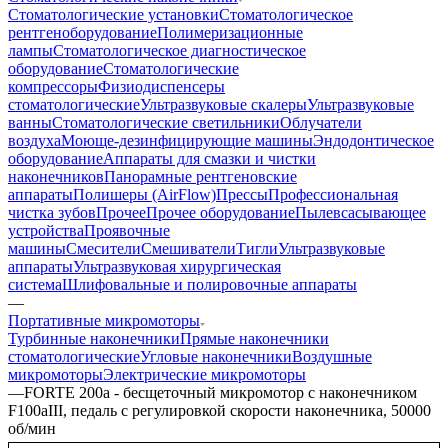
Стоматологические установки
Стоматологическое
рентгеноборудование
Полимеризационные
лампы
Стоматологическое диагностическое
оборудование
Стоматологические
компрессоры
Физиодиспенсеры
стоматологические
Ультразвуковые скалеры
Ультразвуковые
ванны
Стоматологические светильники
Облучатели
воздуха
Моюще-дезинфицирующие машины
Эндодонтическое
оборудование
Аппараты для смазки и чистки
наконечников
Панорамные рентгеновские
аппараты
Полишеры (AirFlow)
Прессы
Профессиональная
чистка зубов
Прочее
Прочее оборудование
Пылевсасывающее
устройства
Проявочные
машины
Смесители
Смешиватели
Тигли
Ультразвуковые
аппараты
Ультразвуковая хирургическая
система
Шлифовальные и полировочные аппараты
—
Портативные микромоторы
Турбинные наконечники
Прямые наконечники
стоматологические
Угловые наконечники
Воздушные
микромоторы
Электрические микромоторы
—
FORTE 200a - бесщеточный микромотор с наконечником
F100aIII, педаль с регулировкой скорости наконечника, 50000
об/мин