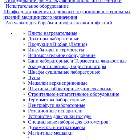
Оборудование для молекулярной биологии и генетики
Испытательное оборудование
Шкафы для хранения стерильных эндоскопов и стерильных
изделий медицинского назначения
Актуально для борьбы и профилактики инфекций
Плиты нагревательные
Дозаторы лабораторные
Продукция BioSan (Латвия)
Инкубаторы и термостаты
Вспомогательное оборудование
Бани лабораторные и Термостаты жидкостные
Аквадистилляторы, бидистилляторы
Шкафы сушильные лабораторные
Лупы
Мешалки верхнеприводные
Штативы лабораторные универсальные
Строительно-испытательное оборудование
Термометры лабораторные
Центрифуги лабораторные
Ротационные испарители
Устройства для сушки посуды
Специальные наборы для фотометров
Дозиметры и нитратомеры
Магнитные мешалки