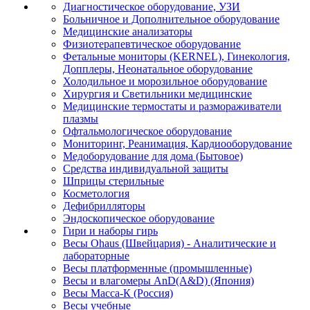
Диагностическое оборудование, УЗИ
Больничное и Дополнительное оборудование
Медицинские анализаторы
Физиотерапевтическое оборудование
Фетальные мониторы (KERNEL), Гинекология,
Допплеры, Неонатальное оборудование
Холодильное и морозильное оборудование
Хирургия и Светильники медицинские
Медицинские термостаты и размораживатели
плазмы
Офтальмологическое оборудование
Мониторинг, Реанимация, Кардиооборудование
Медоборудование для дома (Бытовое)
Средства индивидуальной защиты
Шприцы стерильные
Косметология
Дефибрилляторы
Эндоскопическое оборудование
Гири и наборы гирь
Весы Ohaus (Швейцария) - Аналитические и
лабораторные
Весы платформенные (промышленные)
Весы и влагомеры AnD(A&D) (Япония)
Весы Масса-К (Россия)
Весы учебные