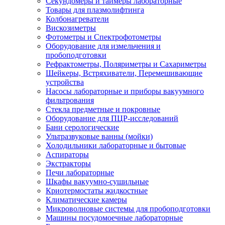
Секундомеры и таймеры лабораторные
Товары для плазмолифтинга
Колбонагреватели
Вискозиметры
Фотометры и Спектрофотометры
Оборудование для измельчения и
пробоподготовки
Рефрактометры, Поляриметры и Сахариметры
Шейкеры, Встряхиватели, Перемешивающие
устройства
Насосы лабораторные и приборы вакуумного
фильтрования
Стекла предметные и покровные
Оборудование для ПЦР-исследований
Бани серологические
Ультразвуковые ванны (мойки)
Холодильники лабораторные и бытовые
Аспираторы
Экстракторы
Печи лабораторные
Шкафы вакуумно-сушильные
Криотермостаты жидкостные
Климатические камеры
Микроволновые системы для пробоподготовки
Машины посудомоечные лабораторные