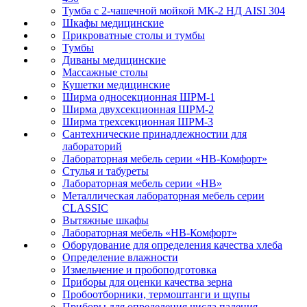
Тумба с 2-чашечной мойкой МК-2 НД AISI 304
Шкафы медицинские
Прикроватные столы и тумбы
Тумбы
Диваны медицинские
Массажные столы
Кушетки медицинские
Ширма односекционная ШРМ-1
Ширма двухсекционная ШРМ-2
Ширма трехсекционная ШРМ-3
Сантехнические принадлежностии для
лабораторий
Лабораторная мебель серии «НВ-Комфорт»
Стулья и табуреты
Лабораторная мебель серии «НВ»
Металлическая лабораторная мебель серии
CLASSIC
Вытяжные шкафы
Лабораторная мебель «НВ-Комфорт»
Оборудование для определения качества хлеба
Определение влажности
Измельчение и пробоподготовка
Приборы для оценки качества зерна
Пробоотборники, термоштанги и щупы
Приборы для определения числа падения