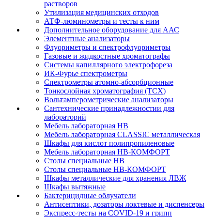
растворов
Утилизация медицинских отходов
АТФ-люминометры и тесты к ним
Дополнительное оборудование для ААС
Элементные анализаторы
Флуориметры и спектрофлуориметры
Газовые и жидкостные хроматографы
Системы капиллярного электрофореза
ИК-Фурье спектрометры
Спектрометры атомно-абсорбционные
Тонкослойная хроматография (ТСХ)
Вольтамперометрические анализаторы
Сантехнические принадлежностии для
лабораторий
Мебель лабораторная НВ
Мебель лабораторная CLASSIC металлическая
Шкафы для кислот полипропиленовые
Мебель лабораторная НВ-КОМФОРТ
Столы специальные НВ
Столы специальные НВ-КОМФОРТ
Шкафы металлические для хранения ЛВЖ
Шкафы вытяжные
Бактерицидные облучатели
Антисептики, дозаторы локтевые и диспенсеры
Экспресс-тесты на COVID-19 и грипп