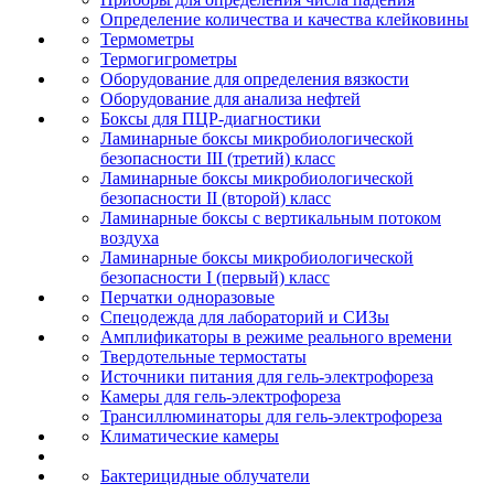
Определение количества и качества клейковины
Термометры
Термогигрометры
Оборудование для определения вязкости
Оборудование для анализа нефтей
Боксы для ПЦР-диагностики
Ламинарные боксы микробиологической
безопасности III (третий) класс
Ламинарные боксы микробиологической
безопасности II (второй) класс
Ламинарные боксы с вертикальным потоком
воздуха
Ламинарные боксы микробиологической
безопасности I (первый) класс
Перчатки одноразовые
Спецодежда для лабораторий и СИЗы
Амплификаторы в режиме реального времени
Твердотельные термостаты
Источники питания для гель-электрофореза
Камеры для гель-электрофореза
Трансиллюминаторы для гель-электрофореза
Климатические камеры
Бактерицидные облучатели