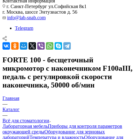
Контактная информация
г. Санкт-Петербург ул.Софийская 8к1
г. Москва, шоссе Энтузиастов д. 56
info@lab-snab.com
Telegram
FORTE 100 - бесщеточный
микромотор с наконечником F100aIII,
педаль с регулировкой скорости
наконечника, 50000 об/мин
Главная
—
Каталог
—
Всё для стоматологии
Лабораторная мебель
Приборы для контроля параметров
окружающей среды
Оборудование для зерновых
лабораторий
Температура и влажность
Оборудование для