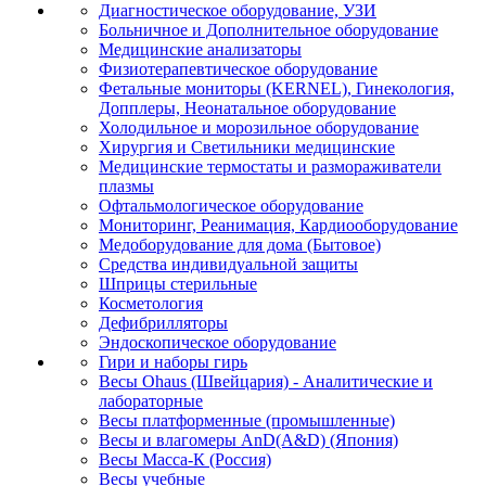
Диагностическое оборудование, УЗИ
Больничное и Дополнительное оборудование
Медицинские анализаторы
Физиотерапевтическое оборудование
Фетальные мониторы (KERNEL), Гинекология,
Допплеры, Неонатальное оборудование
Холодильное и морозильное оборудование
Хирургия и Светильники медицинские
Медицинские термостаты и размораживатели
плазмы
Офтальмологическое оборудование
Мониторинг, Реанимация, Кардиооборудование
Медоборудование для дома (Бытовое)
Средства индивидуальной защиты
Шприцы стерильные
Косметология
Дефибрилляторы
Эндоскопическое оборудование
Гири и наборы гирь
Весы Ohaus (Швейцария) - Аналитические и
лабораторные
Весы платформенные (промышленные)
Весы и влагомеры AnD(A&D) (Япония)
Весы Масса-К (Россия)
Весы учебные