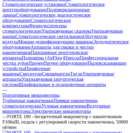
Стоматологические установки
Стоматологическое
рентгеноборудование
Полимеризационные
лампы
Стоматологическое диагностическое
оборудование
Стоматологические
компрессоры
Физиодиспенсеры
стоматологические
Ультразвуковые скалеры
Ультразвуковые
ванны
Стоматологические светильники
Облучатели
воздуха
Моюще-дезинфицирующие машины
Эндодонтическое
оборудование
Аппараты для смазки и чистки
наконечников
Панорамные рентгеновские
аппараты
Полишеры (AirFlow)
Прессы
Профессиональная
чистка зубов
Прочее
Прочее оборудование
Пылевсасывающее
устройства
Проявочные
машины
Смесители
Смешиватели
Тигли
Ультразвуковые
аппараты
Ультразвуковая хирургическая
система
Шлифовальные и полировочные аппараты
—
Портативные микромоторы
Турбинные наконечники
Прямые наконечники
стоматологические
Угловые наконечники
Воздушные
микромоторы
Электрические микромоторы
—
FORTE 100 - бесщеточный микромотор с наконечником
F100aIII, педаль с регулировкой скорости наконечника, 50000
об/мин