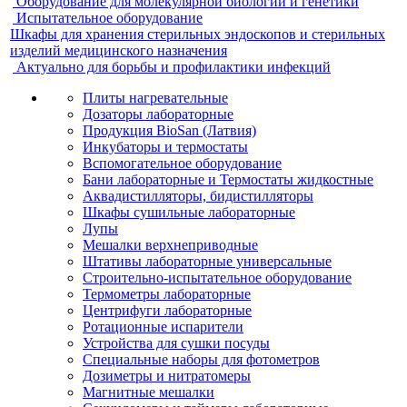
Оборудование для молекулярной биологии и генетики
Испытательное оборудование
Шкафы для хранения стерильных эндоскопов и стерильных
изделий медицинского назначения
Актуально для борьбы и профилактики инфекций
Плиты нагревательные
Дозаторы лабораторные
Продукция BioSan (Латвия)
Инкубаторы и термостаты
Вспомогательное оборудование
Бани лабораторные и Термостаты жидкостные
Аквадистилляторы, бидистилляторы
Шкафы сушильные лабораторные
Лупы
Мешалки верхнеприводные
Штативы лабораторные универсальные
Строительно-испытательное оборудование
Термометры лабораторные
Центрифуги лабораторные
Ротационные испарители
Устройства для сушки посуды
Специальные наборы для фотометров
Дозиметры и нитратомеры
Магнитные мешалки