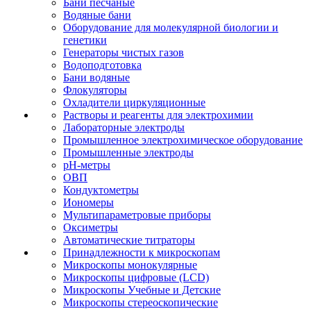
Бани песчаные
Водяные бани
Оборудование для молекулярной биологии и
генетики
Генераторы чистых газов
Водоподготовка
Бани водяные
Флокуляторы
Охладители циркуляционные
Растворы и реагенты для электрохимии
Лабораторные электроды
Промышленное электрохимическое оборудование
Промышленные электроды
pH-метры
ОВП
Кондуктометры
Иономеры
Мультипараметровые приборы
Оксиметры
Автоматические титраторы
Принадлежности к микроскопам
Микроскопы монокулярные
Микроскопы цифровые (LCD)
Микроскопы Учебные и Детские
Микроскопы стереоскопические