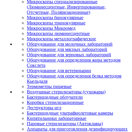
Микроскопы специализированные
(Люминесцентные, Инвертированные,
Отсчетные, Поляризационные)
Микроскопы бинокулярные
Микроскопы тринокулярные
Микроскопы Микромед
Микроскопы люминесцентные
Микроскопы металлографические
Оборудование для молочных лабораторий
Оборудование для мясных лабораторий
Оборудование для зерновых лабораторий
Оборудование для определения жира методом
Сокслета
Оборудование для ветеринарии
Оборудование для определения белка методом
Кьельдаля
Термометры пищевые
Воздушные стерилизаторы (сухожары)
Бактерицидные облучатели
Коробки стерилизационные
Деструкторы игл
Бактерицидные ультрафиолетовые камеры
Кипятильники лабораторные
Паровые стерилизаторы (Автоклавы)
Аппараты для приготовления дезинфицирующих