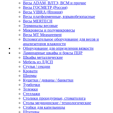
Весы ADAM, ВЛТЭ, BCM и прочие
Весы ГОСМЕТР (Россия)
Весы VIBRA (Япония)
Весы платформенные, взрывобезопасные
Весы MERTECH
Терминалы весовые
Микровесы и полумикровесы
Весы MT Measurement
Вспомогательное оборудование для весов и
анализаторов влажности
Оборудование для определения вязкости
Ламинарные шкафы и боксы ПЦР
Шкафы металлические
Мебель из ЛДСП
Стулья / секции
Кровати
Ширмы
Кушетки / диваны / банкетки
Тумбочки
Тележки
Стеллажи
Столики процедурные, стоматолога
Столы медицинские / технологические
Стойки для капельницы
Штативы