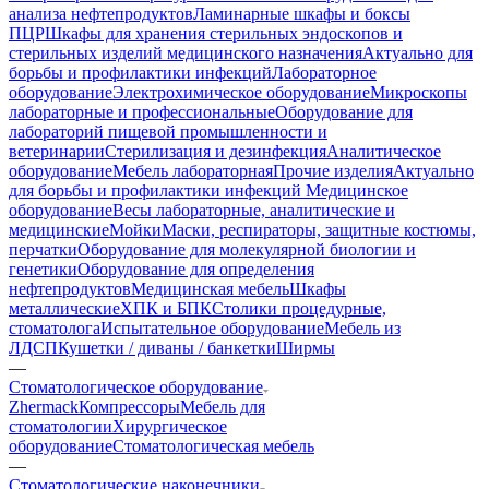
анализа нефтепродуктов
Ламинарные шкафы и боксы
ПЦР
Шкафы для хранения стерильных эндоскопов и
стерильных изделий медицинского назначения
Актуально для
борьбы и профилактики инфекций
Лабораторное
оборудование
Электрохимическое оборудование
Микроскопы
лабораторные и профессиональные
Оборудование для
лабораторий пищевой промышленности и
ветеринарии
Стерилизация и дезинфекция
Аналитическое
оборудование
Мебель лабораторная
Прочие изделия
Актуально
для борьбы и профилактики инфекций
Медицинское
оборудование
Весы лабораторные, аналитические и
медицинские
Мойки
Маски, респираторы, защитные костюмы,
перчатки
Оборудование для молекулярной биологии и
генетики
Оборудование для определения
нефтепродуктов
Медицинская мебель
Шкафы
металлические
ХПК и БПК
Столики процедурные,
стоматолога
Испытательное оборудование
Мебель из
ЛДСП
Кушетки / диваны / банкетки
Ширмы
—
Стоматологическое оборудование
Zhermack
Компрессоры
Мебель для
стоматологии
Хирургическое
оборудование
Стоматологическая мебель
—
Стоматологические наконечники