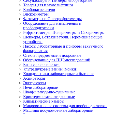
Секундомеры и таймеры лабораторные
Товары для плазмолифтинга
Колбонагреватели
Вискозиметры
Фотометры и Спектрофотометры
Оборудование для измельчения и
пробоподготовки
Рефрактометры, Поляриметры и Сахариметры
Шейкеры, Встряхиватели, Перемешивающие
устройства
Насосы лабораторные и приборы вакуумного
фильтрования
Стекла предметные и покровные
Оборудование для ПЦР-исследований
Бани серологические
Ультразвуковые ванны (мойки)
Холодильники лабораторные и бытовые
Аспираторы
Экстракторы
Печи лабораторные
Шкафы вакуумно-сушильные
Криотермостаты жидкостные
Климатические камеры
Микроволновые системы для пробоподготовки
Машины посудомоечные лабораторные