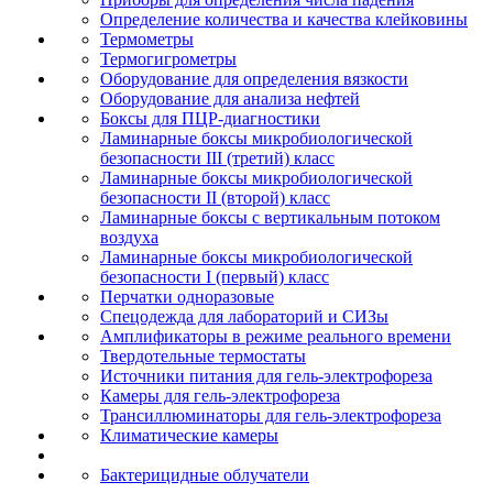
Определение количества и качества клейковины
Термометры
Термогигрометры
Оборудование для определения вязкости
Оборудование для анализа нефтей
Боксы для ПЦР-диагностики
Ламинарные боксы микробиологической
безопасности III (третий) класс
Ламинарные боксы микробиологической
безопасности II (второй) класс
Ламинарные боксы с вертикальным потоком
воздуха
Ламинарные боксы микробиологической
безопасности I (первый) класс
Перчатки одноразовые
Спецодежда для лабораторий и СИЗы
Амплификаторы в режиме реального времени
Твердотельные термостаты
Источники питания для гель-электрофореза
Камеры для гель-электрофореза
Трансиллюминаторы для гель-электрофореза
Климатические камеры
Бактерицидные облучатели