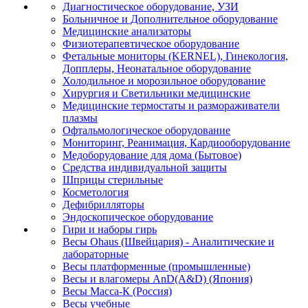
Диагностическое оборудование, УЗИ
Больничное и Дополнительное оборудование
Медицинские анализаторы
Физиотерапевтическое оборудование
Фетальные мониторы (KERNEL), Гинекология,
Допплеры, Неонатальное оборудование
Холодильное и морозильное оборудование
Хирургия и Светильники медицинские
Медицинские термостаты и размораживатели
плазмы
Офтальмологическое оборудование
Мониторинг, Реанимация, Кардиооборудование
Медоборудование для дома (Бытовое)
Средства индивидуальной защиты
Шприцы стерильные
Косметология
Дефибрилляторы
Эндоскопическое оборудование
Гири и наборы гирь
Весы Ohaus (Швейцария) - Аналитические и
лабораторные
Весы платформенные (промышленные)
Весы и влагомеры AnD(A&D) (Япония)
Весы Масса-К (Россия)
Весы учебные