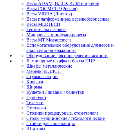
Весы ADAM, ВЛТЭ, BCM и прочие
Весы ГОСМЕТР (Россия)
Весы VIBRA (Япония)
Весы платформенные, взрывобезопасные
Весы MERTECH
Терминалы весовые
Микровесы и полумикровесы
Весы MT Measurement
Вспомогательное оборудование для весов и
анализаторов влажности
Оборудование для определения вязкости
Ламинарные шкафы и боксы ПЦР
Шкафы металлические
Мебель из ЛДСП
Стулья / секции
Кровати
Ширмы
Кушетки / диваны / банкетки
Тумбочки
Тележки
Стеллажи
Столики процедурные, стоматолога
Столы медицинские / технологические
Стойки для капельницы
Штативы