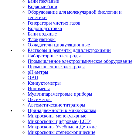
Бани песчаные
Водяные бани
Оборудование для молекулярной биологии и
генетики
Генераторы чистых газов
Водоподготовка
Бани водяные
Флокуляторы
Охладители циркуляционные
Растворы и реагенты для электрохимии
Лабораторные электроды
Промышленное электрохимическое оборудование
Промышленные электроды
pH-метры
ОВП
Кондуктометры
Иономеры
Мультипараметровые приборы
Оксиметры
Автоматические титраторы
Принадлежности к микроскопам
Микроскопы монокулярные
Микроскопы цифровые (LCD)
Микроскопы Учебные и Детские
Микроскопы стереоскопические