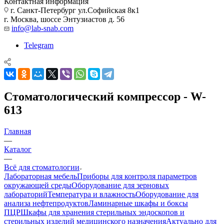
Контактная информация
г. Санкт-Петербург ул.Софийская 8к1
г. Москва, шоссе Энтузиастов д. 56
info@lab-snab.com
Telegram
Стоматологический компрессор - W-
613
Главная
—
Каталог
—
Всё для стоматологии
Лабораторная мебель
Приборы для контроля параметров
окружающей среды
Оборудование для зерновых
лабораторий
Температура и влажность
Оборудование для
анализа нефтепродуктов
Ламинарные шкафы и боксы
ПЦР
Шкафы для хранения стерильных эндоскопов и
стерильных изделий медицинского назначения
Актуально для