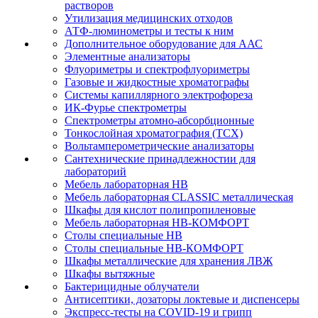
растворов
Утилизация медицинских отходов
АТФ-люминометры и тесты к ним
Дополнительное оборудование для ААС
Элементные анализаторы
Флуориметры и спектрофлуориметры
Газовые и жидкостные хроматографы
Системы капиллярного электрофореза
ИК-Фурье спектрометры
Спектрометры атомно-абсорбционные
Тонкослойная хроматография (ТСХ)
Вольтамперометрические анализаторы
Сантехнические принадлежностии для
лабораторий
Мебель лабораторная НВ
Мебель лабораторная CLASSIC металлическая
Шкафы для кислот полипропиленовые
Мебель лабораторная НВ-КОМФОРТ
Столы специальные НВ
Столы специальные НВ-КОМФОРТ
Шкафы металлические для хранения ЛВЖ
Шкафы вытяжные
Бактерицидные облучатели
Антисептики, дозаторы локтевые и диспенсеры
Экспресс-тесты на COVID-19 и грипп