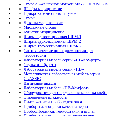
Тумба с 2-чашечной мойкой МК-2 НД AISI 304
Шкафы медицинские
Прикроватные столы и тумбы
Тумбы
Диваны медицинские
Массажные столы
Кушетки медицинские
Ширма односекционная ШРМ-1
Ширма двухсекционная ШРМ-2
Ширма трехсекционная ШРМ-3
Сантехнические принадлежностии для
лабораторий
Лабораторная мебель серии «НВ-Комфорт»
Стулья и табуреты
Лабораторная мебель серии «НВ»
Металлическая лабораторная мебель серии
CLASSIC
Вытяжные шкафы
Лабораторная мебель «НВ-Комфорт»
Оборудование для определения качества хлеба
Определение влажности
Измельчение и пробоподготовка
Приборы для оценки качества зерна
Пробоотборники, термоштанги и щупы
Приборы для определения числа падения