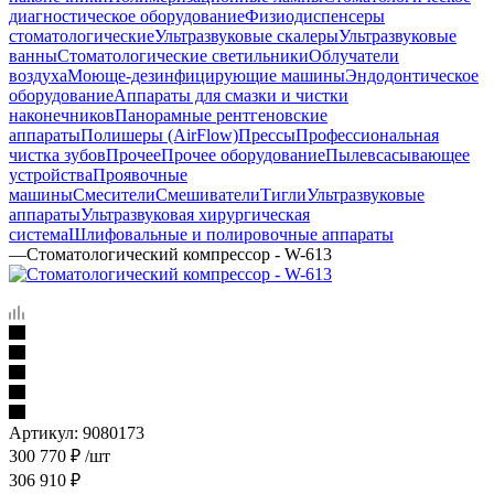
диагностическое оборудование
Физиодиспенсеры
стоматологические
Ультразвуковые скалеры
Ультразвуковые
ванны
Стоматологические светильники
Облучатели
воздуха
Моюще-дезинфицирующие машины
Эндодонтическое
оборудование
Аппараты для смазки и чистки
наконечников
Панорамные рентгеновские
аппараты
Полишеры (AirFlow)
Прессы
Профессиональная
чистка зубов
Прочее
Прочее оборудование
Пылевсасывающее
устройства
Проявочные
машины
Смесители
Смешиватели
Тигли
Ультразвуковые
аппараты
Ультразвуковая хирургическая
система
Шлифовальные и полировочные аппараты
—
Стоматологический компрессор - W-613
Артикул:
9080173
300 770
₽
/шт
306 910
₽