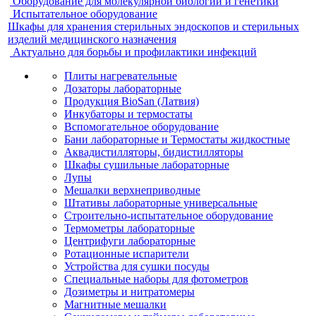
Оборудование для молекулярной биологии и генетики
Испытательное оборудование
Шкафы для хранения стерильных эндоскопов и стерильных
изделий медицинского назначения
Актуально для борьбы и профилактики инфекций
Плиты нагревательные
Дозаторы лабораторные
Продукция BioSan (Латвия)
Инкубаторы и термостаты
Вспомогательное оборудование
Бани лабораторные и Термостаты жидкостные
Аквадистилляторы, бидистилляторы
Шкафы сушильные лабораторные
Лупы
Мешалки верхнеприводные
Штативы лабораторные универсальные
Строительно-испытательное оборудование
Термометры лабораторные
Центрифуги лабораторные
Ротационные испарители
Устройства для сушки посуды
Специальные наборы для фотометров
Дозиметры и нитратомеры
Магнитные мешалки