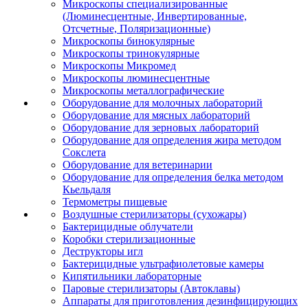
Микроскопы специализированные
(Люминесцентные, Инвертированные,
Отсчетные, Поляризационные)
Микроскопы бинокулярные
Микроскопы тринокулярные
Микроскопы Микромед
Микроскопы люминесцентные
Микроскопы металлографические
Оборудование для молочных лабораторий
Оборудование для мясных лабораторий
Оборудование для зерновых лабораторий
Оборудование для определения жира методом
Сокслета
Оборудование для ветеринарии
Оборудование для определения белка методом
Кьельдаля
Термометры пищевые
Воздушные стерилизаторы (сухожары)
Бактерицидные облучатели
Коробки стерилизационные
Деструкторы игл
Бактерицидные ультрафиолетовые камеры
Кипятильники лабораторные
Паровые стерилизаторы (Автоклавы)
Аппараты для приготовления дезинфицирующих