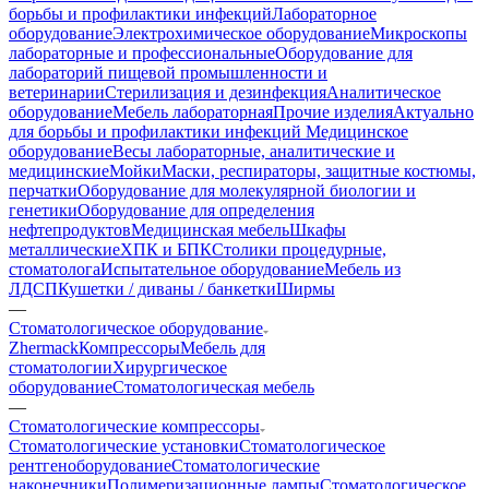
борьбы и профилактики инфекций
Лабораторное
оборудование
Электрохимическое оборудование
Микроскопы
лабораторные и профессиональные
Оборудование для
лабораторий пищевой промышленности и
ветеринарии
Стерилизация и дезинфекция
Аналитическое
оборудование
Мебель лабораторная
Прочие изделия
Актуально
для борьбы и профилактики инфекций
Медицинское
оборудование
Весы лабораторные, аналитические и
медицинские
Мойки
Маски, респираторы, защитные костюмы,
перчатки
Оборудование для молекулярной биологии и
генетики
Оборудование для определения
нефтепродуктов
Медицинская мебель
Шкафы
металлические
ХПК и БПК
Столики процедурные,
стоматолога
Испытательное оборудование
Мебель из
ЛДСП
Кушетки / диваны / банкетки
Ширмы
—
Стоматологическое оборудование
Zhermack
Компрессоры
Мебель для
стоматологии
Хирургическое
оборудование
Стоматологическая мебель
—
Стоматологические компрессоры
Стоматологические установки
Стоматологическое
рентгеноборудование
Стоматологические
наконечники
Полимеризационные лампы
Стоматологическое