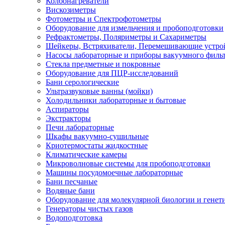
Колбонагреватели
Вискозиметры
Фотометры и Спектрофотометры
Оборудование для измельчения и пробоподготовки
Рефрактометры, Поляриметры и Сахариметры
Шейкеры, Встряхиватели, Перемешивающие устро
Насосы лабораторные и приборы вакуумного филь
Стекла предметные и покровные
Оборудование для ПЦР-исследований
Бани серологические
Ультразвуковые ванны (мойки)
Холодильники лабораторные и бытовые
Аспираторы
Экстракторы
Печи лабораторные
Шкафы вакуумно-сушильные
Криотермостаты жидкостные
Климатические камеры
Микроволновые системы для пробоподготовки
Машины посудомоечные лабораторные
Бани песчаные
Водяные бани
Оборудование для молекулярной биологии и генет
Генераторы чистых газов
Водоподготовка