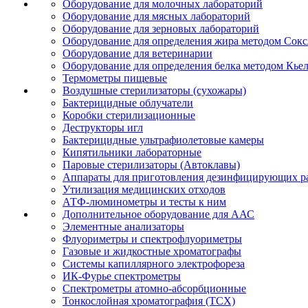
Оборудование для молочных лабораторий
Оборудование для мясных лабораторий
Оборудование для зерновых лабораторий
Оборудование для определения жира методом Сокс
Оборудование для ветеринарии
Оборудование для определения белка методом Кье
Термометры пищевые
Воздушные стерилизаторы (сухожары)
Бактерицидные облучатели
Коробки стерилизационные
Деструкторы игл
Бактерицидные ультрафиолетовые камеры
Кипятильники лабораторные
Паровые стерилизаторы (Автоклавы)
Аппараты для приготовления дезинфицирующих р
Утилизация медицинских отходов
АТФ-люминометры и тесты к ним
Дополнительное оборудование для ААС
Элементные анализаторы
Флуориметры и спектрофлуориметры
Газовые и жидкостные хроматографы
Системы капиллярного электрофореза
ИК-Фурье спектрометры
Спектрометры атомно-абсорбционные
Тонкослойная хроматография (ТСХ)