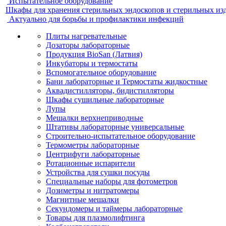
Испытательное оборудование
Шкафы для хранения стерильных эндоскопов и стерильных из
Актуально для борьбы и профилактики инфекций
Плиты нагревательные
Дозаторы лабораторные
Продукция BioSan (Латвия)
Инкубаторы и термостаты
Вспомогательное оборудование
Бани лабораторные и Термостаты жидкостные
Аквадистилляторы, бидистилляторы
Шкафы сушильные лабораторные
Лупы
Мешалки верхнеприводные
Штативы лабораторные универсальные
Строительно-испытательное оборудование
Термометры лабораторные
Центрифуги лабораторные
Ротационные испарители
Устройства для сушки посуды
Специальные наборы для фотометров
Дозиметры и нитратомеры
Магнитные мешалки
Секундомеры и таймеры лабораторные
Товары для плазмолифтинга