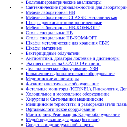
Вольтамперометрические анализаторы
Сантехнические принадлежностии для лаборатори
Мебель лабораторная НВ
Мебель лабораторная CLASSIC металлическая
Шкафы для кислот полипропиленовые
Мебель лабораторная НВ-КОМФОРТ
Столы специальные НВ
Столы специальные НВ-КОМФОРТ
Шкафы металлические для хранения ЛВЖ
Шкафы вытяжные
Бактерицидные облучатели
Антисептики, дозаторы локтевые и диспенсеры
Экспресс-тесты на COVID-19 и грипп
Диагностическое оборудование, УЗИ
Больничное и Дополнительное оборудование
Медицинские анализаторы
Физиотерапевтическое оборудование
Фетальные мониторы (KERNEL), Гинекология, Доп
Холодильное и морозильное оборудование
Хирургия и Светильники медицинские
Медицинские термостаты и размораживатели плаз
Офтальмологическое оборудование
Мониторинг, Реанимация, Кардиооборудование
Медоборудование для дома (Бытовое)
Средства индивидуальной защиты