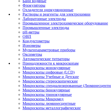
Бани водяные
Флокуляторы
Охладители циркуляционные
Растворы и реагенты для электрохимии
Лабораторные электроды
Промышленное электрохимическое оборудование
Промышленные электроды
pH-метры
ОВП
Кондуктометры
Иономеры
Мультипараметровые приборы
Оксиметры
Автоматические титраторы
Принадлежности к микроскопам
Микроскопы монокулярные
Микроскопы цифровые (LCD)
Микроскопы Учебные и Детские
Микроскопы стереоскопические
Микроскопы специализированные (Люминесцентны
Микроскопы бинокулярные
Микроскопы тринокулярные
Микроскопы Микромед
Микроскопы люминесцентные
Микроскопы металлографические