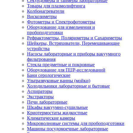
Секундомеры и таймеры лабораторные
Товары для плазмолифтинга
Колбонагреватели
Вискозиметры
Фотометры и Спектрофотометры
Оборудование для измельчения и
пробоподготовки
Рефрактометры, Поляриметры и Сахариметры
Шейкеры, Встряхиватели, Перемешивающие
устройства
Насосы лабораторные и приборы вакуумного
фильтрования
Стекла предметные и покровные
Оборудование для ПЦР-исследований
Бани серологические
Ультразвуковые ванны (мойки)
Холодильники лабораторные и бытовые
Аспираторы
Экстракторы
Печи лабораторные
Шкафы вакуумно-сушильные
Криотермостаты жидкостные
Климатические камеры
Микроволновые системы для пробоподготовки
Машины посудомоечные лабораторные