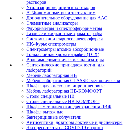
растворов
Утилизация медицинских отходов
АТФ-люминометры и тесты к ним
Дополнительное оборудование для ААС
Элементные анализаторы
Флуориметры и спектрофлуориметры
Газовые и жидкостные хроматографы
Системы капиллярного электрофореза
ИК-Фурье спектрометры
Спектрометры атомно-абсорбционные
Тонкослойная хроматография (ТСХ)
Вольтамперометрические анализаторы
Сантехнические принадлежностии для
лабораторий
Мебель лабораторная НВ
Мебель лабораторная CLASSIC металлическая
Шкафы для кислот полипропиленовые
Мебель лабораторная НВ-КОМФОРТ
Столы специальные НВ
Столы специальные НВ-КОМФОРТ
Шкафы металлические для хранения ЛВЖ
Шкафы вытяжные
Бактерицидные облучатели
Антисептики, дозаторы локтевые и диспенсеры
Экспресс-тесты на COVID-19 и грипп