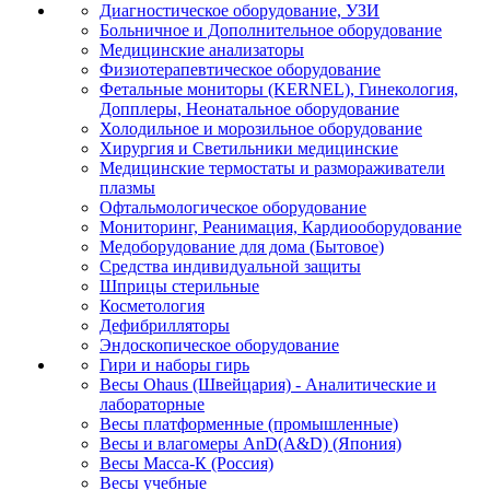
Диагностическое оборудование, УЗИ
Больничное и Дополнительное оборудование
Медицинские анализаторы
Физиотерапевтическое оборудование
Фетальные мониторы (KERNEL), Гинекология,
Допплеры, Неонатальное оборудование
Холодильное и морозильное оборудование
Хирургия и Светильники медицинские
Медицинские термостаты и размораживатели
плазмы
Офтальмологическое оборудование
Мониторинг, Реанимация, Кардиооборудование
Медоборудование для дома (Бытовое)
Средства индивидуальной защиты
Шприцы стерильные
Косметология
Дефибрилляторы
Эндоскопическое оборудование
Гири и наборы гирь
Весы Ohaus (Швейцария) - Аналитические и
лабораторные
Весы платформенные (промышленные)
Весы и влагомеры AnD(A&D) (Япония)
Весы Масса-К (Россия)
Весы учебные