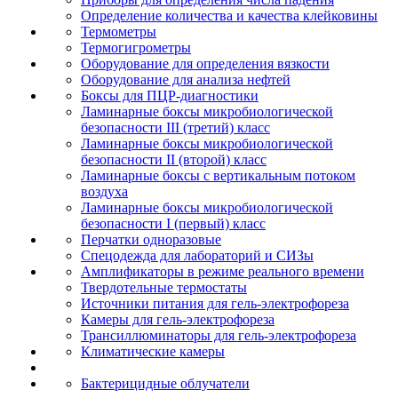
Определение количества и качества клейковины
Термометры
Термогигрометры
Оборудование для определения вязкости
Оборудование для анализа нефтей
Боксы для ПЦР-диагностики
Ламинарные боксы микробиологической
безопасности III (третий) класс
Ламинарные боксы микробиологической
безопасности II (второй) класс
Ламинарные боксы с вертикальным потоком
воздуха
Ламинарные боксы микробиологической
безопасности I (первый) класс
Перчатки одноразовые
Спецодежда для лабораторий и СИЗы
Амплификаторы в режиме реального времени
Твердотельные термостаты
Источники питания для гель-электрофореза
Камеры для гель-электрофореза
Трансиллюминаторы для гель-электрофореза
Климатические камеры
Бактерицидные облучатели