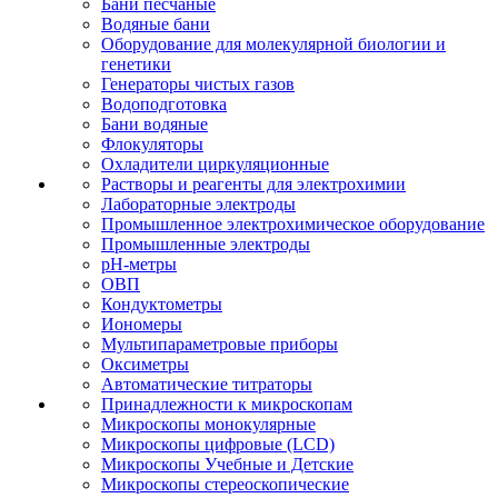
Бани песчаные
Водяные бани
Оборудование для молекулярной биологии и
генетики
Генераторы чистых газов
Водоподготовка
Бани водяные
Флокуляторы
Охладители циркуляционные
Растворы и реагенты для электрохимии
Лабораторные электроды
Промышленное электрохимическое оборудование
Промышленные электроды
pH-метры
ОВП
Кондуктометры
Иономеры
Мультипараметровые приборы
Оксиметры
Автоматические титраторы
Принадлежности к микроскопам
Микроскопы монокулярные
Микроскопы цифровые (LCD)
Микроскопы Учебные и Детские
Микроскопы стереоскопические