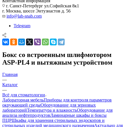
Контактная информация
г. Санкт-Петербург ул.Софийская 8к1
г. Москва, шоссе Энтузиастов д. 56
info@lab-snab.com
Telegram
Бокс со встроенным шлифмотором
ASP-PL4 и вытяжным устройством
Главная
—
Каталог
—
Всё для стоматологии
Лабораторная мебель
Приборы для контроля параметров
окружающей среды
Оборудование для зерновых
лабораторий
Температура и влажность
Оборудование для
анализа нефтепродуктов
Ламинарные шкафы и боксы
ПЦР
Шкафы для хранения стерильных эндоскопов и
стерильных изделий медицинского назначения
Актуально для