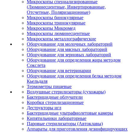
Микроскопы специализированные
(Люминесцентные, Инвертированные,
Отсчетные, Поляризационные)
Микроскопы бинокулярные
Микроскопы тринокулярные
Микроскопы Микромед
Микроскопы люминесцентные
Микроскопы металлографические
Оборудование для молочных лабораторий
Оборудование для мясных лабораторий
Оборудование для зерновых лабораторий
Оборудование для определения жира методом
Сокслета
Оборудование для ветеринарии
Оборудование для определения белка методом
Кьельдаля
Термометры пищевые
Воздушные стерилизаторы (сухожары)
Бактерицидные облучатели
Коробки стерилизационные
Деструкторы игл
Бактерицидные ультрафиолетовые камеры
Кипятильники лабораторные
Паровые стерилизаторы (Автоклавы)
Аппараты для приготовления дезинфицирующих