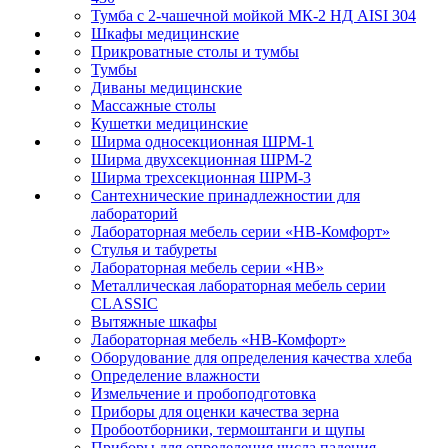
Тумба с 2-чашечной мойкой МК-2 НД AISI 304
Шкафы медицинские
Прикроватные столы и тумбы
Тумбы
Диваны медицинские
Массажные столы
Кушетки медицинские
Ширма односекционная ШРМ-1
Ширма двухсекционная ШРМ-2
Ширма трехсекционная ШРМ-3
Сантехнические принадлежностии для
лабораторий
Лабораторная мебель серии «НВ-Комфорт»
Стулья и табуреты
Лабораторная мебель серии «НВ»
Металлическая лабораторная мебель серии
CLASSIC
Вытяжные шкафы
Лабораторная мебель «НВ-Комфорт»
Оборудование для определения качества хлеба
Определение влажности
Измельчение и пробоподготовка
Приборы для оценки качества зерна
Пробоотборники, термоштанги и щупы
Приборы для определения числа падения