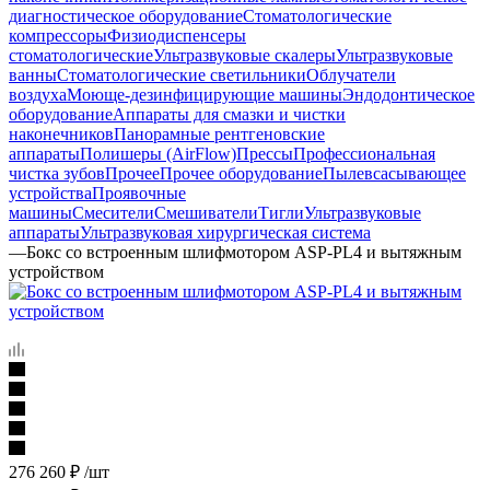
диагностическое оборудование
Стоматологические
компрессоры
Физиодиспенсеры
стоматологические
Ультразвуковые скалеры
Ультразвуковые
ванны
Стоматологические светильники
Облучатели
воздуха
Моюще-дезинфицирующие машины
Эндодонтическое
оборудование
Аппараты для смазки и чистки
наконечников
Панорамные рентгеновские
аппараты
Полишеры (AirFlow)
Прессы
Профессиональная
чистка зубов
Прочее
Прочее оборудование
Пылевсасывающее
устройства
Проявочные
машины
Смесители
Смешиватели
Тигли
Ультразвуковые
аппараты
Ультразвуковая хирургическая система
—
Бокс со встроенным шлифмотором ASP-PL4 и вытяжным
устройством
276 260
₽
/шт