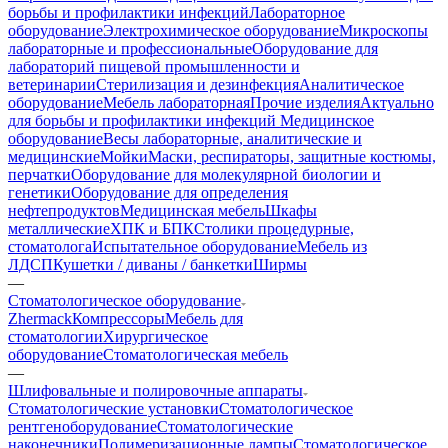
борьбы и профилактики инфекций
Лабораторное
оборудование
Электрохимическое оборудование
Микроскопы
лабораторные и профессиональные
Оборудование для
лабораторий пищевой промышленности и
ветеринарии
Стерилизация и дезинфекция
Аналитическое
оборудование
Мебель лабораторная
Прочие изделия
Актуально
для борьбы и профилактики инфекций
Медицинское
оборудование
Весы лабораторные, аналитические и
медицинские
Мойки
Маски, респираторы, защитные костюмы,
перчатки
Оборудование для молекулярной биологии и
генетики
Оборудование для определения
нефтепродуктов
Медицинская мебель
Шкафы
металлические
ХПК и БПК
Столики процедурные,
стоматолога
Испытательное оборудование
Мебель из
ЛДСП
Кушетки / диваны / банкетки
Ширмы
—
Стоматологическое оборудование
Zhermack
Компрессоры
Мебель для
стоматологии
Хирургическое
оборудование
Стоматологическая мебель
—
Шлифовальные и полировочные аппараты
Стоматологические установки
Стоматологическое
рентгеноборудование
Стоматологические
наконечники
Полимеризационные лампы
Стоматологическое