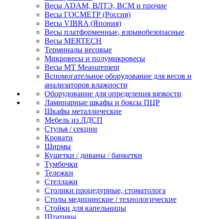
Весы ADAM, ВЛТЭ, BCM и прочие
Весы ГОСМЕТР (Россия)
Весы VIBRA (Япония)
Весы платформенные, взрывобезопасные
Весы MERTECH
Терминалы весовые
Микровесы и полумикровесы
Весы MT Measurement
Вспомогательное оборудование для весов и
анализаторов влажности
Оборудование для определения вязкости
Ламинарные шкафы и боксы ПЦР
Шкафы металлические
Мебель из ЛДСП
Стулья / секции
Кровати
Ширмы
Кушетки / диваны / банкетки
Тумбочки
Тележки
Стеллажи
Столики процедурные, стоматолога
Столы медицинские / технологические
Стойки для капельницы
Штативы