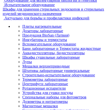
Оборудование для молекулярной биологии и генетики
Испытательное оборудование
Шкафы для хранения стерильных эндоскопов и стерильных
изделий медицинского назначения
Актуально для борьбы и профилактики инфекций
Плиты нагревательные
Дозаторы лабораторные
Продукция BioSan (Латвия)
Инкубаторы и термостаты
Вспомогательное оборудование
Бани лабораторные и Термостаты жидкостные
Аквадистилляторы, бидистилляторы
Шкафы сушильные лабораторные
Лупы
Мешалки верхнеприводные
Штативы лабораторные универсальные
Строительно-испытательное оборудование
Термометры лабораторные
Центрифуги лабораторные
Ротационные испарители
Устройства для сушки посуды
Специальные наборы для фотометров
Дозиметры и нитратомеры
Магнитные мешалки