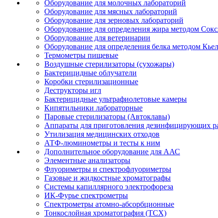
Оборудование для молочных лабораторий
Оборудование для мясных лабораторий
Оборудование для зерновых лабораторий
Оборудование для определения жира методом Сокс
Оборудование для ветеринарии
Оборудование для определения белка методом Кье
Термометры пищевые
Воздушные стерилизаторы (сухожары)
Бактерицидные облучатели
Коробки стерилизационные
Деструкторы игл
Бактерицидные ультрафиолетовые камеры
Кипятильники лабораторные
Паровые стерилизаторы (Автоклавы)
Аппараты для приготовления дезинфицирующих р
Утилизация медицинских отходов
АТФ-люминометры и тесты к ним
Дополнительное оборудование для ААС
Элементные анализаторы
Флуориметры и спектрофлуориметры
Газовые и жидкостные хроматографы
Системы капиллярного электрофореза
ИК-Фурье спектрометры
Спектрометры атомно-абсорбционные
Тонкослойная хроматография (ТСХ)