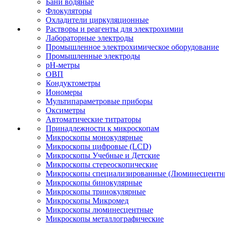
Бани водяные
Флокуляторы
Охладители циркуляционные
Растворы и реагенты для электрохимии
Лабораторные электроды
Промышленное электрохимическое оборудование
Промышленные электроды
pH-метры
ОВП
Кондуктометры
Иономеры
Мультипараметровые приборы
Оксиметры
Автоматические титраторы
Принадлежности к микроскопам
Микроскопы монокулярные
Микроскопы цифровые (LCD)
Микроскопы Учебные и Детские
Микроскопы стереоскопические
Микроскопы специализированные (Люминесцентны
Микроскопы бинокулярные
Микроскопы тринокулярные
Микроскопы Микромед
Микроскопы люминесцентные
Микроскопы металлографические