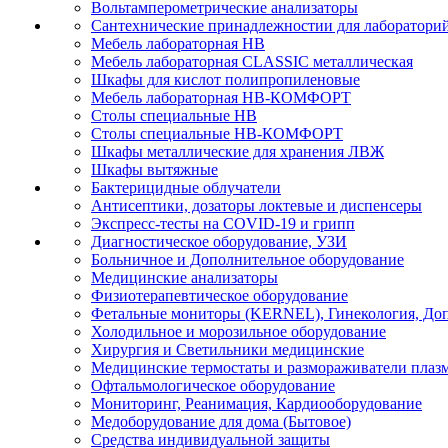
Вольтамперометрические анализаторы
Сантехнические принадлежностии для лаборатори
Мебель лабораторная НВ
Мебель лабораторная CLASSIC металлическая
Шкафы для кислот полипропиленовые
Мебель лабораторная НВ-КОМФОРТ
Столы специальные НВ
Столы специальные НВ-КОМФОРТ
Шкафы металлические для хранения ЛВЖ
Шкафы вытяжные
Бактерицидные облучатели
Антисептики, дозаторы локтевые и диспенсеры
Экспресс-тесты на COVID-19 и грипп
Диагностическое оборудование, УЗИ
Больничное и Дополнительное оборудование
Медицинские анализаторы
Физиотерапевтическое оборудование
Фетальные мониторы (KERNEL), Гинекология, Доп
Холодильное и морозильное оборудование
Хирургия и Светильники медицинские
Медицинские термостаты и размораживатели плаз
Офтальмологическое оборудование
Мониторинг, Реанимация, Кардиооборудование
Медоборудование для дома (Бытовое)
Средства индивидуальной защиты