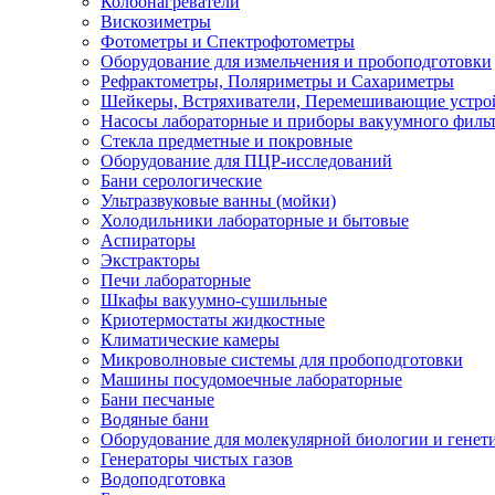
Колбонагреватели
Вискозиметры
Фотометры и Спектрофотометры
Оборудование для измельчения и пробоподготовки
Рефрактометры, Поляриметры и Сахариметры
Шейкеры, Встряхиватели, Перемешивающие устро
Насосы лабораторные и приборы вакуумного филь
Стекла предметные и покровные
Оборудование для ПЦР-исследований
Бани серологические
Ультразвуковые ванны (мойки)
Холодильники лабораторные и бытовые
Аспираторы
Экстракторы
Печи лабораторные
Шкафы вакуумно-сушильные
Криотермостаты жидкостные
Климатические камеры
Микроволновые системы для пробоподготовки
Машины посудомоечные лабораторные
Бани песчаные
Водяные бани
Оборудование для молекулярной биологии и генет
Генераторы чистых газов
Водоподготовка