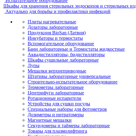
Испытательное оборудование
Шкафы для хранения стерильных эндоскопов и стерильных из
Актуально для борьбы и профилактики инфекций
Плиты нагревательные
Дозаторы лабораторные
Продукция BioSan (Латвия)
Инкубаторы и термостаты
Вспомогательное оборудование
Бани лабораторные и Термостаты жидкостные
Аквадистилляторы, бидистилляторы
Шкафы сушильные лабораторные
Лупы
Мешалки верхнеприводные
Штативы лабораторные универсальные
Строительно-испытательное оборудование
Термометры лабораторные
Центрифуги лабораторные
Ротационные испарители
Устройства для сушки посуды
Специальные наборы для фотометров
Дозиметры и нитратомеры
Магнитные мешалки
Секундомеры и таймеры лабораторные
Товары для плазмолифтинга