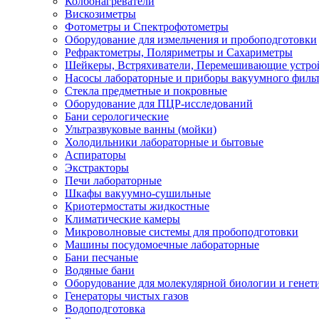
Колбонагреватели
Вискозиметры
Фотометры и Спектрофотометры
Оборудование для измельчения и пробоподготовки
Рефрактометры, Поляриметры и Сахариметры
Шейкеры, Встряхиватели, Перемешивающие устро
Насосы лабораторные и приборы вакуумного филь
Стекла предметные и покровные
Оборудование для ПЦР-исследований
Бани серологические
Ультразвуковые ванны (мойки)
Холодильники лабораторные и бытовые
Аспираторы
Экстракторы
Печи лабораторные
Шкафы вакуумно-сушильные
Криотермостаты жидкостные
Климатические камеры
Микроволновые системы для пробоподготовки
Машины посудомоечные лабораторные
Бани песчаные
Водяные бани
Оборудование для молекулярной биологии и генет
Генераторы чистых газов
Водоподготовка