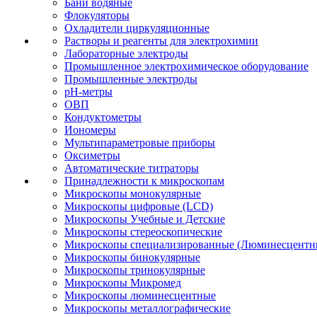
Бани водяные
Флокуляторы
Охладители циркуляционные
Растворы и реагенты для электрохимии
Лабораторные электроды
Промышленное электрохимическое оборудование
Промышленные электроды
pH-метры
ОВП
Кондуктометры
Иономеры
Мультипараметровые приборы
Оксиметры
Автоматические титраторы
Принадлежности к микроскопам
Микроскопы монокулярные
Микроскопы цифровые (LCD)
Микроскопы Учебные и Детские
Микроскопы стереоскопические
Микроскопы специализированные (Люминесцентны
Микроскопы бинокулярные
Микроскопы тринокулярные
Микроскопы Микромед
Микроскопы люминесцентные
Микроскопы металлографические