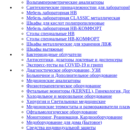
Вольтамперометрические анализаторы
Сантехнические принадлежностии для лаборатори
Мебель лабораторная НВ
Мебель лабораторная CLASSIC металлическая
Шкафы для кислот полипропиленовые
Мебель лабораторная НВ-КОМФОРТ
Столы специальные НВ
Столы специальные НВ-КОМФОРТ
Шкафы металлические для хранения ЛВЖ
Шкафы вытяжные
Бактерицидные облучатели
Антисептики, дозаторы локтевые и диспенсеры
Экспресс-тесты на COVID-19 и грипп
Диагностическое оборудование, УЗИ
Больничное и Дополнительное оборудование
Медицинские анализаторы
Физиотерапевтическое оборудование
Фетальные мониторы (KERNEL), Гинекология, Доп
Холодильное и морозильное оборудование
Хирургия и Светильники медицинские
Медицинские термостаты и размораживатели плаз
Офтальмологическое оборудование
Мониторинг, Реанимация, Кардиооборудование
Медоборудование для дома (Бытовое)
Средства индивидуальной защиты