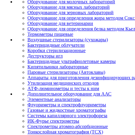
Оборудование для молочных лабораторий
Оборудование для мясных лабораторий
Оборудование для зерновых лабораторий
Оборудование для определения жира методом Сокс
Оборудование для ветеринарии
Оборудование для определения белка методом Кье
Термометры пищевые
Воздушные стерилизаторы (сухожары)
Бактерицидные облучатели
Коробки стерилизационные
Деструкторы игл
Бактерицидные ультрафиолетовые камеры
Кипятильники лабораторные
Паровые стерилизаторы (Автоклавы)
Аппараты для приготовления дезинфицирующих р
Утилизация медицинских отходов
АТФ-люминометры и тесты к ним
Дополнительное оборудование для ААС
Элементные анализаторы
Флуориметры и спектрофлуориметры
Газовые и жидкостные хроматографы
Системы капиллярного электрофореза
ИК-Фурье спектрометры
Спектрометры атомно-абсорбционные
Тонкослойная хроматография (ТСХ)