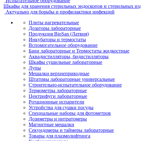
Испытательное оборудование
Шкафы для хранения стерильных эндоскопов и стерильных из
Актуально для борьбы и профилактики инфекций
Плиты нагревательные
Дозаторы лабораторные
Продукция BioSan (Латвия)
Инкубаторы и термостаты
Вспомогательное оборудование
Бани лабораторные и Термостаты жидкостные
Аквадистилляторы, бидистилляторы
Шкафы сушильные лабораторные
Лупы
Мешалки верхнеприводные
Штативы лабораторные универсальные
Строительно-испытательное оборудование
Термометры лабораторные
Центрифуги лабораторные
Ротационные испарители
Устройства для сушки посуды
Специальные наборы для фотометров
Дозиметры и нитратомеры
Магнитные мешалки
Секундомеры и таймеры лабораторные
Товары для плазмолифтинга