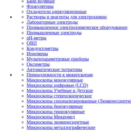
Бани водяные
Флокуляторы
Охладители циркуляционные
Растворы и реагенты для электрохимии
Лабораторные электроды
Промышленное электрохимическое оборудование
Промышленные электроды
pH-метры
ОВП
Кондуктометры
Иономеры
Мультипараметровые приборы
Оксиметры
Автоматические титраторы
Принадлежности к микроскопам
Микроскопы монокулярные
Микроскопы цифровые (LCD)
Микроскопы Учебные и Детские
Микроскопы стереоскопические
Микроскопы специализированные (Люминесцентны
Микроскопы бинокулярные
Микроскопы тринокулярные
Микроскопы Микромед
Микроскопы люминесцентные
Микроскопы металлографические