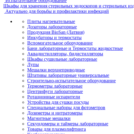
Испытательное оборудование
Шкафы для хранения стерильных эндоскопов и стерильных из
Актуально для борьбы и профилактики инфекций
Плиты нагревательные
Дозаторы лабораторные
Продукция BioSan (Латвия)
Инкубаторы и термостаты
Вспомогательное оборудование
Бани лабораторные и Термостаты жидкостные
Аквадистилляторы, бидистилляторы
Шкафы сушильные лабораторные
Лупы
Мешалки верхнеприводные
Штативы лабораторные универсальные
Строительно-испытательное оборудование
Термометры лабораторные
Центрифуги лабораторные
Ротационные испарители
Устройства для сушки посуды
Специальные наборы для фотометров
Дозиметры и нитратомеры
Магнитные мешалки
Секундомеры и таймеры лабораторные
Товары для плазмолифтинга