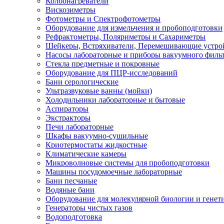
Колбонагреватели
Вискозиметры
Фотометры и Спектрофотометры
Оборудование для измельчения и пробоподготовки
Рефрактометры, Поляриметры и Сахариметры
Шейкеры, Встряхиватели, Перемешивающие устро
Насосы лабораторные и приборы вакуумного филь
Стекла предметные и покровные
Оборудование для ПЦР-исследований
Бани серологические
Ультразвуковые ванны (мойки)
Холодильники лабораторные и бытовые
Аспираторы
Экстракторы
Печи лабораторные
Шкафы вакуумно-сушильные
Криотермостаты жидкостные
Климатические камеры
Микроволновые системы для пробоподготовки
Машины посудомоечные лабораторные
Бани песчаные
Водяные бани
Оборудование для молекулярной биологии и генет
Генераторы чистых газов
Водоподготовка