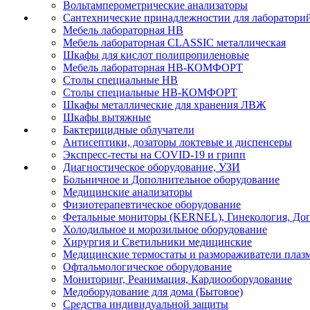
Вольтамперометрические анализаторы
Сантехнические принадлежностии для лаборатори
Мебель лабораторная НВ
Мебель лабораторная CLASSIC металлическая
Шкафы для кислот полипропиленовые
Мебель лабораторная НВ-КОМФОРТ
Столы специальные НВ
Столы специальные НВ-КОМФОРТ
Шкафы металлические для хранения ЛВЖ
Шкафы вытяжные
Бактерицидные облучатели
Антисептики, дозаторы локтевые и диспенсеры
Экспресс-тесты на COVID-19 и грипп
Диагностическое оборудование, УЗИ
Больничное и Дополнительное оборудование
Медицинские анализаторы
Физиотерапевтическое оборудование
Фетальные мониторы (KERNEL), Гинекология, Доп
Холодильное и морозильное оборудование
Хирургия и Светильники медицинские
Медицинские термостаты и размораживатели плаз
Офтальмологическое оборудование
Мониторинг, Реанимация, Кардиооборудование
Медоборудование для дома (Бытовое)
Средства индивидуальной защиты