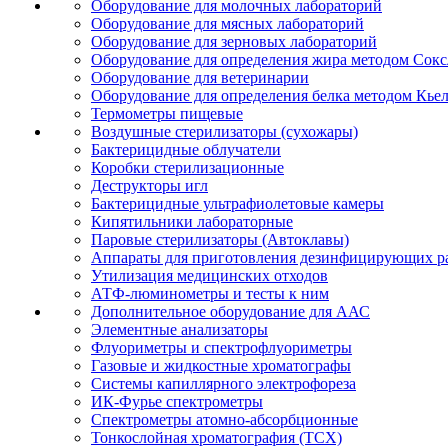
Оборудование для молочных лабораторий
Оборудование для мясных лабораторий
Оборудование для зерновых лабораторий
Оборудование для определения жира методом Сокс
Оборудование для ветеринарии
Оборудование для определения белка методом Кье
Термометры пищевые
Воздушные стерилизаторы (сухожары)
Бактерицидные облучатели
Коробки стерилизационные
Деструкторы игл
Бактерицидные ультрафиолетовые камеры
Кипятильники лабораторные
Паровые стерилизаторы (Автоклавы)
Аппараты для приготовления дезинфицирующих р
Утилизация медицинских отходов
АТФ-люминометры и тесты к ним
Дополнительное оборудование для ААС
Элементные анализаторы
Флуориметры и спектрофлуориметры
Газовые и жидкостные хроматографы
Системы капиллярного электрофореза
ИК-Фурье спектрометры
Спектрометры атомно-абсорбционные
Тонкослойная хроматография (ТСХ)