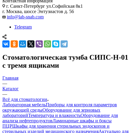
Контактная информация
г. Санкт-Петербург ул.Софийская 8к1
г. Москва, шоссе Энтузиастов д. 56
info@lab-snab.com
Telegram
Стоматологическая тумба СИПС-Н-01
с тремя ящиками
Главная
—
Каталог
—
Всё для стоматологии
Лабораторная мебель
Приборы для контроля параметров
окружающей среды
Оборудование для зерновых
лабораторий
Температура и влажность
Оборудование для
анализа нефтепродуктов
Ламинарные шкафы и боксы
ПЦР
Шкафы для хранения стерильных эндоскопов и
стерильных изделий медицинского назначения
Актуально для