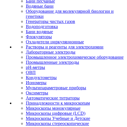
Бани песчаные
Водяные бани
Оборудование для молекулярной биологии и
генетики
Генераторы чистых газов
Водоподготовка
Бани водяные
Флокуляторы
Охладители циркуляционные
Растворы и реагенты для электрохимии
Лабораторные электроды
Промышленное электрохимическое оборудование
Промышленные электроды
pH-метры
ОВП
Кондуктометры
Иономеры
Мультипараметровые приборы
Оксиметры
Автоматические титраторы
Принадлежности к микроскопам
Микроскопы монокулярные
Микроскопы цифровые (LCD)
Микроскопы Учебные и Детские
Микроскопы стереоскопические