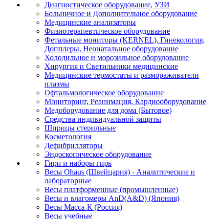
Диагностическое оборудование, УЗИ
Больничное и Дополнительное оборудование
Медицинские анализаторы
Физиотерапевтическое оборудование
Фетальные мониторы (KERNEL), Гинекология,
Допплеры, Неонатальное оборудование
Холодильное и морозильное оборудование
Хирургия и Светильники медицинские
Медицинские термостаты и размораживатели
плазмы
Офтальмологическое оборудование
Мониторинг, Реанимация, Кардиооборудование
Медоборудование для дома (Бытовое)
Средства индивидуальной защиты
Шприцы стерильные
Косметология
Дефибрилляторы
Эндоскопическое оборудование
Гири и наборы гирь
Весы Ohaus (Швейцария) - Аналитические и
лабораторные
Весы платформенные (промышленные)
Весы и влагомеры AnD(A&D) (Япония)
Весы Масса-К (Россия)
Весы учебные