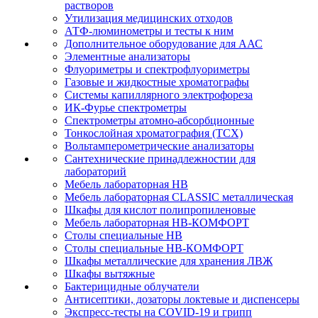
растворов
Утилизация медицинских отходов
АТФ-люминометры и тесты к ним
Дополнительное оборудование для ААС
Элементные анализаторы
Флуориметры и спектрофлуориметры
Газовые и жидкостные хроматографы
Системы капиллярного электрофореза
ИК-Фурье спектрометры
Спектрометры атомно-абсорбционные
Тонкослойная хроматография (ТСХ)
Вольтамперометрические анализаторы
Сантехнические принадлежностии для
лабораторий
Мебель лабораторная НВ
Мебель лабораторная CLASSIC металлическая
Шкафы для кислот полипропиленовые
Мебель лабораторная НВ-КОМФОРТ
Столы специальные НВ
Столы специальные НВ-КОМФОРТ
Шкафы металлические для хранения ЛВЖ
Шкафы вытяжные
Бактерицидные облучатели
Антисептики, дозаторы локтевые и диспенсеры
Экспресс-тесты на COVID-19 и грипп