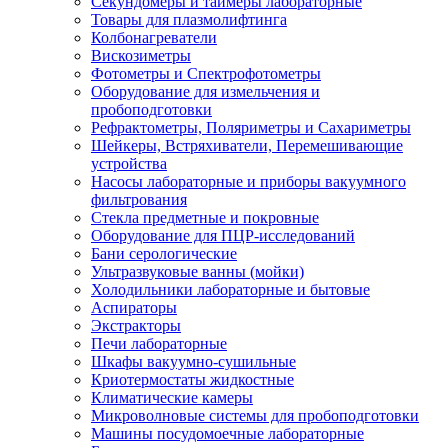
Секундомеры и таймеры лабораторные
Товары для плазмолифтинга
Колбонагреватели
Вискозиметры
Фотометры и Спектрофотометры
Оборудование для измельчения и
пробоподготовки
Рефрактометры, Поляриметры и Сахариметры
Шейкеры, Встряхиватели, Перемешивающие
устройства
Насосы лабораторные и приборы вакуумного
фильтрования
Стекла предметные и покровные
Оборудование для ПЦР-исследований
Бани серологические
Ультразвуковые ванны (мойки)
Холодильники лабораторные и бытовые
Аспираторы
Экстракторы
Печи лабораторные
Шкафы вакуумно-сушильные
Криотермостаты жидкостные
Климатические камеры
Микроволновые системы для пробоподготовки
Машины посудомоечные лабораторные