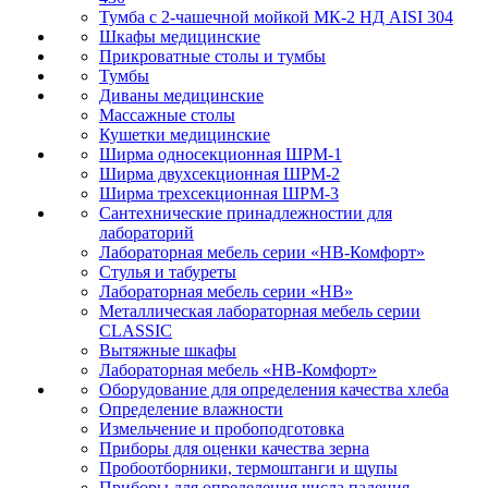
Тумба с 2-чашечной мойкой МК-2 НД AISI 304
Шкафы медицинские
Прикроватные столы и тумбы
Тумбы
Диваны медицинские
Массажные столы
Кушетки медицинские
Ширма односекционная ШРМ-1
Ширма двухсекционная ШРМ-2
Ширма трехсекционная ШРМ-3
Сантехнические принадлежностии для
лабораторий
Лабораторная мебель серии «НВ-Комфорт»
Стулья и табуреты
Лабораторная мебель серии «НВ»
Металлическая лабораторная мебель серии
CLASSIC
Вытяжные шкафы
Лабораторная мебель «НВ-Комфорт»
Оборудование для определения качества хлеба
Определение влажности
Измельчение и пробоподготовка
Приборы для оценки качества зерна
Пробоотборники, термоштанги и щупы
Приборы для определения числа падения