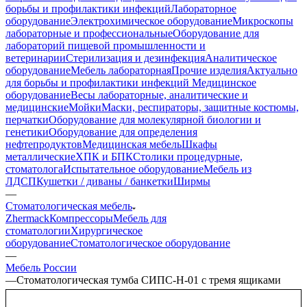
борьбы и профилактики инфекций
Лабораторное
оборудование
Электрохимическое оборудование
Микроскопы
лабораторные и профессиональные
Оборудование для
лабораторий пищевой промышленности и
ветеринарии
Стерилизация и дезинфекция
Аналитическое
оборудование
Мебель лабораторная
Прочие изделия
Актуально
для борьбы и профилактики инфекций
Медицинское
оборудование
Весы лабораторные, аналитические и
медицинские
Мойки
Маски, респираторы, защитные костюмы,
перчатки
Оборудование для молекулярной биологии и
генетики
Оборудование для определения
нефтепродуктов
Медицинская мебель
Шкафы
металлические
ХПК и БПК
Столики процедурные,
стоматолога
Испытательное оборудование
Мебель из
ЛДСП
Кушетки / диваны / банкетки
Ширмы
—
Стоматологическая мебель
Zhermack
Компрессоры
Мебель для
стоматологии
Хирургическое
оборудование
Стоматологическое оборудование
—
Мебель России
—
Стоматологическая тумба СИПС-Н-01 с тремя ящиками