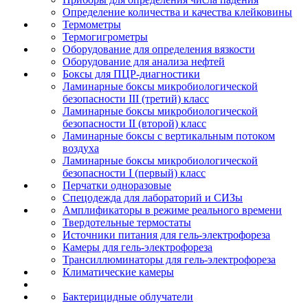
Определение количества и качества клейковины
Термометры
Термогигрометры
Оборудование для определения вязкости
Оборудование для анализа нефтей
Боксы для ПЦР-диагностики
Ламинарные боксы микробиологической
безопасности III (третий) класс
Ламинарные боксы микробиологической
безопасности II (второй) класс
Ламинарные боксы с вертикальным потоком
воздуха
Ламинарные боксы микробиологической
безопасности I (первый) класс
Перчатки одноразовые
Спецодежда для лабораторий и СИЗы
Амплификаторы в режиме реального времени
Твердотельные термостаты
Источники питания для гель-электрофореза
Камеры для гель-электрофореза
Трансиллюминаторы для гель-электрофореза
Климатические камеры
Бактерицидные облучатели