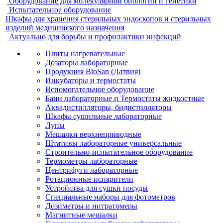
Оборудование для молекулярной биологии и генетики
Испытательное оборудование
Шкафы для хранения стерильных эндоскопов и стерильных
изделий медицинского назначения
Актуально для борьбы и профилактики инфекций
Плиты нагревательные
Дозаторы лабораторные
Продукция BioSan (Латвия)
Инкубаторы и термостаты
Вспомогательное оборудование
Бани лабораторные и Термостаты жидкостные
Аквадистилляторы, бидистилляторы
Шкафы сушильные лабораторные
Лупы
Мешалки верхнеприводные
Штативы лабораторные универсальные
Строительно-испытательное оборудование
Термометры лабораторные
Центрифуги лабораторные
Ротационные испарители
Устройства для сушки посуды
Специальные наборы для фотометров
Дозиметры и нитратомеры
Магнитные мешалки