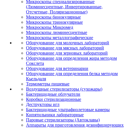
Микроскопы специализированные
(Люминесцентные, Инвертированные,
Отсчетные, Поляризационные)
Микроскопы бинокулярные
Микроскопы тринокулярные
Микроскопы Микромед
Микроскопы люминесцентные
Микроскопы металлографические
Оборудование для молочных лабораторий
Оборудование для мясных лабораторий
Оборудование для зерновых лабораторий
Оборудование для определения жира методом
Сокслета
Оборудование для ветеринарии
Оборудование для определения белка методом
Кьельдаля
Термометры пищевые
Воздушные стерилизаторы (сухожары)
Бактерицидные облучатели
Коробки стерилизационные
Деструкторы игл
Бактерицидные ультрафиолетовые камеры
Кипятильники лабораторные
Паровые стерилизаторы (Автоклавы)
Аппараты для приготовления дезинфицирующих