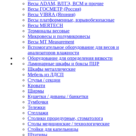
Весы ADAM, ВЛТЭ, BCM и прочие
Весы ГОСМЕТР (Россия)
Весы VIBRA (Япония)
Весы платформенные, взрывобезопасные
Весы MERTECH
Терминалы весовые
Микровесы и полумикровесы
Весы MT Measurement
Вспомогательное оборудование для весов и
анализаторов влажности
Оборудование для определения вязкости
Ламинарные шкафы и боксы ПЦР
Шкафы металлические
Мебель из ЛДСП
Стулья / секции
Кровати
Ширмы
Кушетки / диваны / банкетки
Тумбочки
Тележки
Стеллажи
Столики процедурные, стоматолога
Столы медицинские / технологические
Стойки для капельницы
Штативы