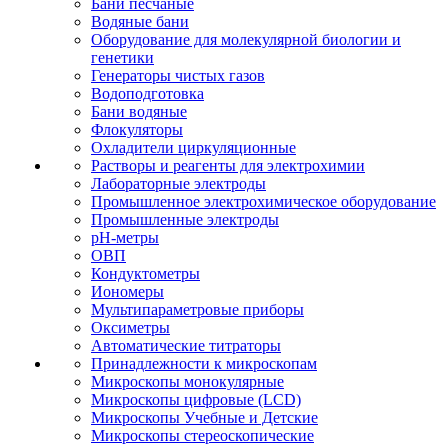
Бани песчаные
Водяные бани
Оборудование для молекулярной биологии и
генетики
Генераторы чистых газов
Водоподготовка
Бани водяные
Флокуляторы
Охладители циркуляционные
Растворы и реагенты для электрохимии
Лабораторные электроды
Промышленное электрохимическое оборудование
Промышленные электроды
pH-метры
ОВП
Кондуктометры
Иономеры
Мультипараметровые приборы
Оксиметры
Автоматические титраторы
Принадлежности к микроскопам
Микроскопы монокулярные
Микроскопы цифровые (LCD)
Микроскопы Учебные и Детские
Микроскопы стереоскопические