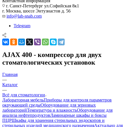
Контактная информация
г. Санкт-Петербург ул.Софийская 8к1
г. Москва, шоссе Энтузиастов д. 56
info@lab-snab.com
Telegram
AJAX 400 - компрессор для двух
стоматологических установок
Главная
—
Каталог
—
Всё для стоматологии
Лабораторная мебель
Приборы для контроля параметров
окружающей среды
Оборудование для зерновых
лабораторий
Температура и влажность
Оборудование для
анализа нефтепродуктов
Ламинарные шкафы и боксы
ПЦР
Шкафы для хранения стерильных эндоскопов и
стерильных изделий медицинского назначения
Актуально для