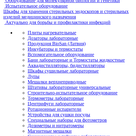
Оборудование для молекулярной биологии и генетики
Испытательное оборудование
Шкафы для хранения стерильных эндоскопов и стерильных
изделий медицинского назначения
Актуально для борьбы и профилактики инфекций
Плиты нагревательные
Дозаторы лабораторные
Продукция BioSan (Латвия)
Инкубаторы и термостаты
Вспомогательное оборудование
Бани лабораторные и Термостаты жидкостные
Аквадистилляторы, бидистилляторы
Шкафы сушильные лабораторные
Лупы
Мешалки верхнеприводные
Штативы лабораторные универсальные
Строительно-испытательное оборудование
Термометры лабораторные
Центрифуги лабораторные
Ротационные испарители
Устройства для сушки посуды
Специальные наборы для фотометров
Дозиметры и нитратомеры
Магнитные мешалки