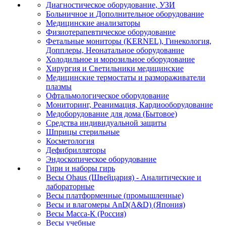
Диагностическое оборудование, УЗИ
Больничное и Дополнительное оборудование
Медицинские анализаторы
Физиотерапевтическое оборудование
Фетальные мониторы (KERNEL), Гинекология,
Допплеры, Неонатальное оборудование
Холодильное и морозильное оборудование
Хирургия и Светильники медицинские
Медицинские термостаты и размораживатели
плазмы
Офтальмологическое оборудование
Мониторинг, Реанимация, Кардиооборудование
Медоборудование для дома (Бытовое)
Средства индивидуальной защиты
Шприцы стерильные
Косметология
Дефибрилляторы
Эндоскопическое оборудование
Гири и наборы гирь
Весы Ohaus (Швейцария) - Аналитические и
лабораторные
Весы платформенные (промышленные)
Весы и влагомеры AnD(A&D) (Япония)
Весы Масса-К (Россия)
Весы учебные