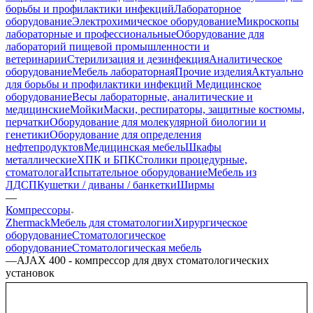
борьбы и профилактики инфекций
Лабораторное
оборудование
Электрохимическое оборудование
Микроскопы
лабораторные и профессиональные
Оборудование для
лабораторий пищевой промышленности и
ветеринарии
Стерилизация и дезинфекция
Аналитическое
оборудование
Мебель лабораторная
Прочие изделия
Актуально
для борьбы и профилактики инфекций
Медицинское
оборудование
Весы лабораторные, аналитические и
медицинские
Мойки
Маски, респираторы, защитные костюмы,
перчатки
Оборудование для молекулярной биологии и
генетики
Оборудование для определения
нефтепродуктов
Медицинская мебель
Шкафы
металлические
ХПК и БПК
Столики процедурные,
стоматолога
Испытательное оборудование
Мебель из
ЛДСП
Кушетки / диваны / банкетки
Ширмы
—
Компрессоры
Zhermack
Мебель для стоматологии
Хирургическое
оборудование
Стоматологическое
оборудование
Стоматологическая мебель
—
AJAX 400 - компрессор для двух стоматологических
установок