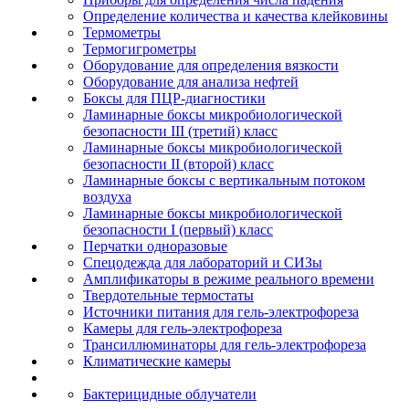
Определение количества и качества клейковины
Термометры
Термогигрометры
Оборудование для определения вязкости
Оборудование для анализа нефтей
Боксы для ПЦР-диагностики
Ламинарные боксы микробиологической
безопасности III (третий) класс
Ламинарные боксы микробиологической
безопасности II (второй) класс
Ламинарные боксы с вертикальным потоком
воздуха
Ламинарные боксы микробиологической
безопасности I (первый) класс
Перчатки одноразовые
Спецодежда для лабораторий и СИЗы
Амплификаторы в режиме реального времени
Твердотельные термостаты
Источники питания для гель-электрофореза
Камеры для гель-электрофореза
Трансиллюминаторы для гель-электрофореза
Климатические камеры
Бактерицидные облучатели