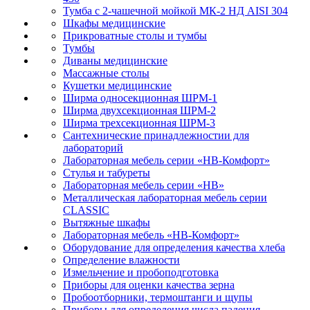
Тумба с 2-чашечной мойкой МК-2 НД AISI 304
Шкафы медицинские
Прикроватные столы и тумбы
Тумбы
Диваны медицинские
Массажные столы
Кушетки медицинские
Ширма односекционная ШРМ-1
Ширма двухсекционная ШРМ-2
Ширма трехсекционная ШРМ-3
Сантехнические принадлежностии для
лабораторий
Лабораторная мебель серии «НВ-Комфорт»
Стулья и табуреты
Лабораторная мебель серии «НВ»
Металлическая лабораторная мебель серии
CLASSIC
Вытяжные шкафы
Лабораторная мебель «НВ-Комфорт»
Оборудование для определения качества хлеба
Определение влажности
Измельчение и пробоподготовка
Приборы для оценки качества зерна
Пробоотборники, термоштанги и щупы
Приборы для определения числа падения