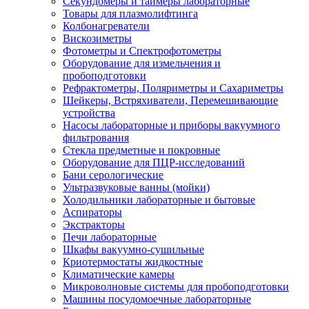
Секундомеры и таймеры лабораторные
Товары для плазмолифтинга
Колбонагреватели
Вискозиметры
Фотометры и Спектрофотометры
Оборудование для измельчения и
пробоподготовки
Рефрактометры, Поляриметры и Сахариметры
Шейкеры, Встряхиватели, Перемешивающие
устройства
Насосы лабораторные и приборы вакуумного
фильтрования
Стекла предметные и покровные
Оборудование для ПЦР-исследований
Бани серологические
Ультразвуковые ванны (мойки)
Холодильники лабораторные и бытовые
Аспираторы
Экстракторы
Печи лабораторные
Шкафы вакуумно-сушильные
Криотермостаты жидкостные
Климатические камеры
Микроволновые системы для пробоподготовки
Машины посудомоечные лабораторные