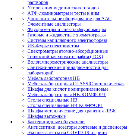
растворов
Утилизация медицинских отходов
АТФ-люминометры и тесты к ним
Дополнительное оборудование для ААС
Элементные анализаторы
Флуориметры и спектрофлуориметры
Газовые и жидкостные хроматографы
Системы капиллярного электрофореза
ИК-Фурье спектрометры
Спектрометры атомно-абсорбционные
Тонкослойная хроматография (ТСХ)
Вольтамперометрические анализаторы
Сантехнические принадлежностии для
лабораторий
Мебель лабораторная НВ
Мебель лабораторная CLASSIC металлическая
Шкафы для кислот полипропиленовые
Мебель лабораторная НВ-КОМФОРТ
Столы специальные НВ
Столы специальные НВ-КОМФОРТ
Шкафы металлические для хранения ЛВЖ
Шкафы вытяжные
Бактерицидные облучатели
Антисептики, дозаторы локтевые и диспенсеры
Экспресс-тесты на COVID-19 и грипп