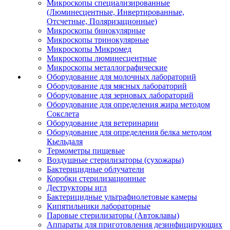
Микроскопы специализированные
(Люминесцентные, Инвертированные,
Отсчетные, Поляризационные)
Микроскопы бинокулярные
Микроскопы тринокулярные
Микроскопы Микромед
Микроскопы люминесцентные
Микроскопы металлографические
Оборудование для молочных лабораторий
Оборудование для мясных лабораторий
Оборудование для зерновых лабораторий
Оборудование для определения жира методом
Сокслета
Оборудование для ветеринарии
Оборудование для определения белка методом
Кьельдаля
Термометры пищевые
Воздушные стерилизаторы (сухожары)
Бактерицидные облучатели
Коробки стерилизационные
Деструкторы игл
Бактерицидные ультрафиолетовые камеры
Кипятильники лабораторные
Паровые стерилизаторы (Автоклавы)
Аппараты для приготовления дезинфицирующих