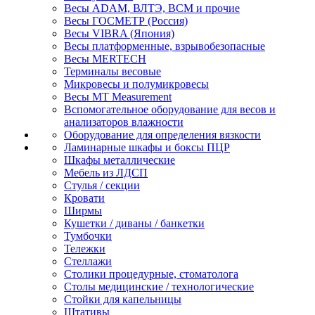
Весы ADAM, ВЛТЭ, BCM и прочие
Весы ГОСМЕТР (Россия)
Весы VIBRA (Япония)
Весы платформенные, взрывобезопасные
Весы MERTECH
Терминалы весовые
Микровесы и полумикровесы
Весы MT Measurement
Вспомогательное оборудование для весов и
анализаторов влажности
Оборудование для определения вязкости
Ламинарные шкафы и боксы ПЦР
Шкафы металлические
Мебель из ЛДСП
Стулья / секции
Кровати
Ширмы
Кушетки / диваны / банкетки
Тумбочки
Тележки
Стеллажи
Столики процедурные, стоматолога
Столы медицинские / технологические
Стойки для капельницы
Штативы