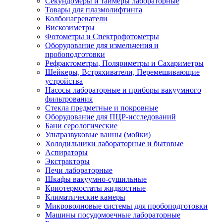
Секундомеры и таймеры лабораторные
Товары для плазмолифтинга
Колбонагреватели
Вискозиметры
Фотометры и Спектрофотометры
Оборудование для измельчения и
пробоподготовки
Рефрактометры, Поляриметры и Сахариметры
Шейкеры, Встряхиватели, Перемешивающие
устройства
Насосы лабораторные и приборы вакуумного
фильтрования
Стекла предметные и покровные
Оборудование для ПЦР-исследований
Бани серологические
Ультразвуковые ванны (мойки)
Холодильники лабораторные и бытовые
Аспираторы
Экстракторы
Печи лабораторные
Шкафы вакуумно-сушильные
Криотермостаты жидкостные
Климатические камеры
Микроволновые системы для пробоподготовки
Машины посудомоечные лабораторные