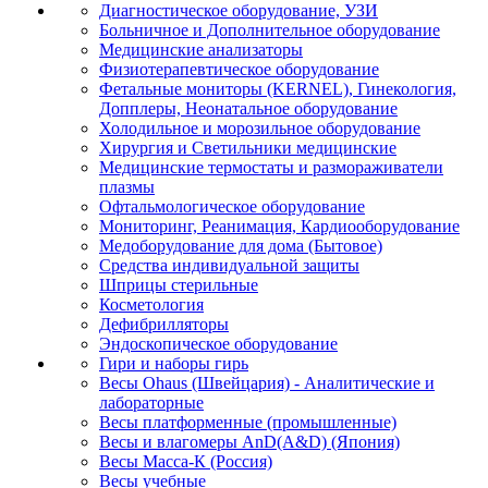
Диагностическое оборудование, УЗИ
Больничное и Дополнительное оборудование
Медицинские анализаторы
Физиотерапевтическое оборудование
Фетальные мониторы (KERNEL), Гинекология,
Допплеры, Неонатальное оборудование
Холодильное и морозильное оборудование
Хирургия и Светильники медицинские
Медицинские термостаты и размораживатели
плазмы
Офтальмологическое оборудование
Мониторинг, Реанимация, Кардиооборудование
Медоборудование для дома (Бытовое)
Средства индивидуальной защиты
Шприцы стерильные
Косметология
Дефибрилляторы
Эндоскопическое оборудование
Гири и наборы гирь
Весы Ohaus (Швейцария) - Аналитические и
лабораторные
Весы платформенные (промышленные)
Весы и влагомеры AnD(A&D) (Япония)
Весы Масса-К (Россия)
Весы учебные