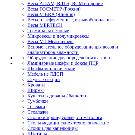
Весы ADAM, ВЛТЭ, BCM и прочие
Весы ГОСМЕТР (Россия)
Весы VIBRA (Япония)
Весы платформенные, взрывобезопасные
Весы MERTECH
Терминалы весовые
Микровесы и полумикровесы
Весы MT Measurement
Вспомогательное оборудование для весов и
анализаторов влажности
Оборудование для определения вязкости
Ламинарные шкафы и боксы ПЦР
Шкафы металлические
Мебель из ЛДСП
Стулья / секции
Кровати
Ширмы
Кушетки / диваны / банкетки
Тумбочки
Тележки
Стеллажи
Столики процедурные, стоматолога
Столы медицинские / технологические
Стойки для капельницы
Штативы