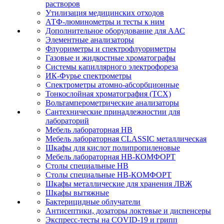
растворов
Утилизация медицинских отходов
АТФ-люминометры и тесты к ним
Дополнительное оборудование для ААС
Элементные анализаторы
Флуориметры и спектрофлуориметры
Газовые и жидкостные хроматографы
Системы капиллярного электрофореза
ИК-Фурье спектрометры
Спектрометры атомно-абсорбционные
Тонкослойная хроматография (ТСХ)
Вольтамперометрические анализаторы
Сантехнические принадлежностии для
лабораторий
Мебель лабораторная НВ
Мебель лабораторная CLASSIC металлическая
Шкафы для кислот полипропиленовые
Мебель лабораторная НВ-КОМФОРТ
Столы специальные НВ
Столы специальные НВ-КОМФОРТ
Шкафы металлические для хранения ЛВЖ
Шкафы вытяжные
Бактерицидные облучатели
Антисептики, дозаторы локтевые и диспенсеры
Экспресс-тесты на COVID-19 и грипп