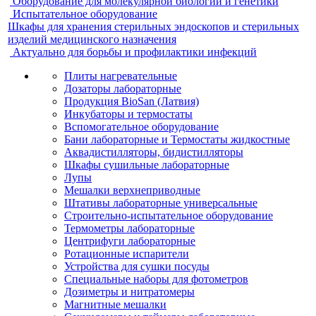
Оборудование для молекулярной биологии и генетики
Испытательное оборудование
Шкафы для хранения стерильных эндоскопов и стерильных
изделий медицинского назначения
Актуально для борьбы и профилактики инфекций
Плиты нагревательные
Дозаторы лабораторные
Продукция BioSan (Латвия)
Инкубаторы и термостаты
Вспомогательное оборудование
Бани лабораторные и Термостаты жидкостные
Аквадистилляторы, бидистилляторы
Шкафы сушильные лабораторные
Лупы
Мешалки верхнеприводные
Штативы лабораторные универсальные
Строительно-испытательное оборудование
Термометры лабораторные
Центрифуги лабораторные
Ротационные испарители
Устройства для сушки посуды
Специальные наборы для фотометров
Дозиметры и нитратомеры
Магнитные мешалки