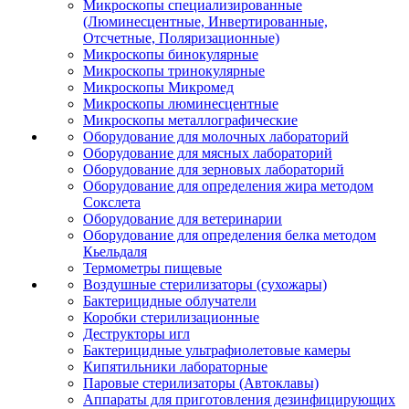
Микроскопы специализированные
(Люминесцентные, Инвертированные,
Отсчетные, Поляризационные)
Микроскопы бинокулярные
Микроскопы тринокулярные
Микроскопы Микромед
Микроскопы люминесцентные
Микроскопы металлографические
Оборудование для молочных лабораторий
Оборудование для мясных лабораторий
Оборудование для зерновых лабораторий
Оборудование для определения жира методом
Сокслета
Оборудование для ветеринарии
Оборудование для определения белка методом
Кьельдаля
Термометры пищевые
Воздушные стерилизаторы (сухожары)
Бактерицидные облучатели
Коробки стерилизационные
Деструкторы игл
Бактерицидные ультрафиолетовые камеры
Кипятильники лабораторные
Паровые стерилизаторы (Автоклавы)
Аппараты для приготовления дезинфицирующих