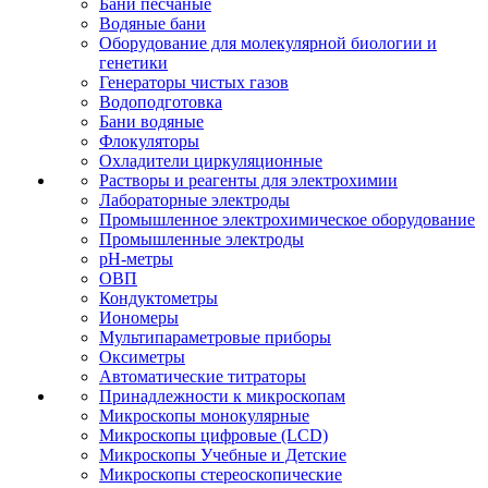
Бани песчаные
Водяные бани
Оборудование для молекулярной биологии и
генетики
Генераторы чистых газов
Водоподготовка
Бани водяные
Флокуляторы
Охладители циркуляционные
Растворы и реагенты для электрохимии
Лабораторные электроды
Промышленное электрохимическое оборудование
Промышленные электроды
pH-метры
ОВП
Кондуктометры
Иономеры
Мультипараметровые приборы
Оксиметры
Автоматические титраторы
Принадлежности к микроскопам
Микроскопы монокулярные
Микроскопы цифровые (LCD)
Микроскопы Учебные и Детские
Микроскопы стереоскопические