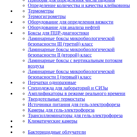
Определение количества и качества клейковины
Термометры
Термогигрометры
Оборудование для определения вязкости
Оборудование для анализа нефтей
Боксы для ПЦР-диагностики
Ламинарные боксы микробиологической
безопасности III (третий) класс
Ламинарные боксы микробиологической
безопасности II (второй) класс
Ламинарные боксы с вертикальным потоком
воздуха
Ламинарные боксы микробиологической
безопасности I (первый) класс
Перчатки одноразовые
Спецодежда для лабораторий и СИЗы
Амплификаторы в режиме реального времени
Твердотельные термостаты
Источники питания для гель-электрофореза
Камеры для гель-электрофореза
Трансиллюминаторы для гель-электрофореза
Климатические камеры
Бактерицидные облучатели