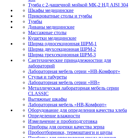
Тумба с 2-чашечной мойкой МК-2 НД AISI 304
Шкафы медицинские
Прикроватные столы и тумбы
Тумбы
Диваны медицинские
Массажные столы
Кушетки медицинские
Ширма односекционная ШРМ-1
Ширма двухсекционная ШРМ-2
Ширма трехсекционная ШРМ-3
Сантехнические принадлежностии для
лабораторий
Лабораторная мебель серии «НВ-Комфорт»
Стулья и табуреты
Лабораторная мебель серии «НВ»
Металлическая лабораторная мебель серии
CLASSIC
Вытяжные шкафы
Лабораторная мебель «НВ-Комфорт»
Оборудование для определения качества хлеба
Определение влажности
Измельчение и пробоподготовка
Приборы для оценки качества зерна
Пробоотборники, термоштанги и щупы
Приборы для определения числа падения