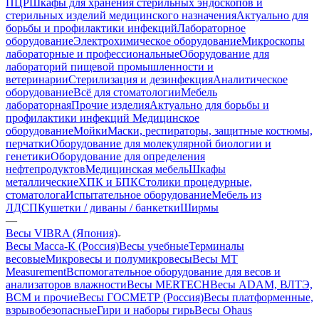
ПЦР
Шкафы для хранения стерильных эндоскопов и
стерильных изделий медицинского назначения
Актуально для
борьбы и профилактики инфекций
Лабораторное
оборудование
Электрохимическое оборудование
Микроскопы
лабораторные и профессиональные
Оборудование для
лабораторий пищевой промышленности и
ветеринарии
Стерилизация и дезинфекция
Аналитическое
оборудование
Всё для стоматологии
Мебель
лабораторная
Прочие изделия
Актуально для борьбы и
профилактики инфекций
Медицинское
оборудование
Мойки
Маски, респираторы, защитные костюмы,
перчатки
Оборудование для молекулярной биологии и
генетики
Оборудование для определения
нефтепродуктов
Медицинская мебель
Шкафы
металлические
ХПК и БПК
Столики процедурные,
стоматолога
Испытательное оборудование
Мебель из
ЛДСП
Кушетки / диваны / банкетки
Ширмы
—
Весы VIBRA (Япония)
Весы Масса-К (Россия)
Весы учебные
Терминалы
весовые
Микровесы и полумикровесы
Весы MT
Measurement
Вспомогательное оборудование для весов и
анализаторов влажности
Весы MERTECH
Весы ADAM, ВЛТЭ,
BCM и прочие
Весы ГОСМЕТР (Россия)
Весы платформенные,
взрывобезопасные
Гири и наборы гирь
Весы Ohaus