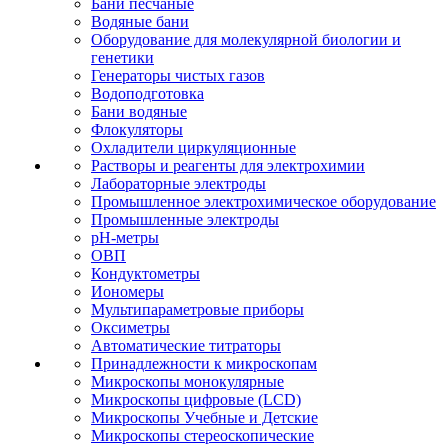
Бани песчаные
Водяные бани
Оборудование для молекулярной биологии и
генетики
Генераторы чистых газов
Водоподготовка
Бани водяные
Флокуляторы
Охладители циркуляционные
Растворы и реагенты для электрохимии
Лабораторные электроды
Промышленное электрохимическое оборудование
Промышленные электроды
pH-метры
ОВП
Кондуктометры
Иономеры
Мультипараметровые приборы
Оксиметры
Автоматические титраторы
Принадлежности к микроскопам
Микроскопы монокулярные
Микроскопы цифровые (LCD)
Микроскопы Учебные и Детские
Микроскопы стереоскопические