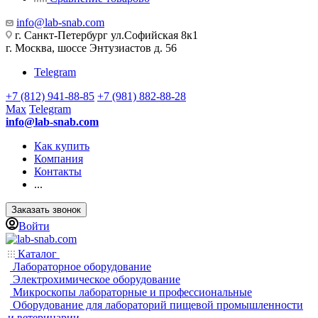
info@lab-snab.com
г. Санкт-Петербург ул.Софийская 8к1
г. Москва, шоссе Энтузиастов д. 56
Telegram
+7 (812) 941-88-85
+7 (981) 882-88-28
Max
Telegram
info@lab-snab.com
Как купить
Компания
Контакты
...
Заказать звонок
Войти
Каталог
Лабораторное оборудование
Электрохимическое оборудование
Микроскопы лабораторные и профессиональные
Оборудование для лабораторий пищевой промышленности
и ветеринарии