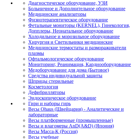
Диагностическое оборудование, УЗИ
Больничное и Дополнительное оборудование
Медицинские анализаторы
Физиотерапевтическое оборудование
Фетальные мониторы (KERNEL), Гинекология,
Допплеры, Неонатальное оборудование
Холодильное и морозильное оборудование
Хирургия и Светильники медицинские
Медицинские термостаты и размораживатели
плазмы
Офтальмологическое оборудование
Мониторинг, Реанимация, Кардиооборудование
Медоборудование для дома (Бытовое)
Средства индивидуальной защиты
Шприцы стерильные
Косметология
Дефибрилляторы
Эндоскопическое оборудование
Гири и наборы гирь
Весы Ohaus (Швейцария) - Аналитические и
лабораторные
Весы платформенные (промышленные)
Весы и влагомеры AnD(A&D) (Япония)
Весы Масса-К (Россия)
Весы учебные