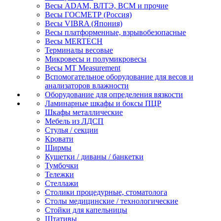
Весы ADAM, ВЛТЭ, BCM и прочие
Весы ГОСМЕТР (Россия)
Весы VIBRA (Япония)
Весы платформенные, взрывобезопасные
Весы MERTECH
Терминалы весовые
Микровесы и полумикровесы
Весы MT Measurement
Вспомогательное оборудование для весов и
анализаторов влажности
Оборудование для определения вязкости
Ламинарные шкафы и боксы ПЦР
Шкафы металлические
Мебель из ЛДСП
Стулья / секции
Кровати
Ширмы
Кушетки / диваны / банкетки
Тумбочки
Тележки
Стеллажи
Столики процедурные, стоматолога
Столы медицинские / технологические
Стойки для капельницы
Штативы