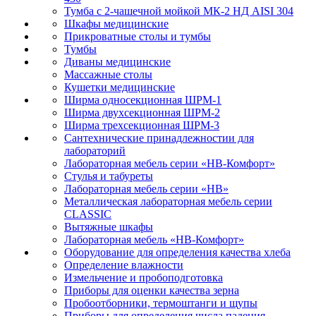
Тумба с 2-чашечной мойкой МК-2 НД AISI 304
Шкафы медицинские
Прикроватные столы и тумбы
Тумбы
Диваны медицинские
Массажные столы
Кушетки медицинские
Ширма односекционная ШРМ-1
Ширма двухсекционная ШРМ-2
Ширма трехсекционная ШРМ-3
Сантехнические принадлежностии для
лабораторий
Лабораторная мебель серии «НВ-Комфорт»
Стулья и табуреты
Лабораторная мебель серии «НВ»
Металлическая лабораторная мебель серии
CLASSIC
Вытяжные шкафы
Лабораторная мебель «НВ-Комфорт»
Оборудование для определения качества хлеба
Определение влажности
Измельчение и пробоподготовка
Приборы для оценки качества зерна
Пробоотборники, термоштанги и щупы
Приборы для определения числа падения