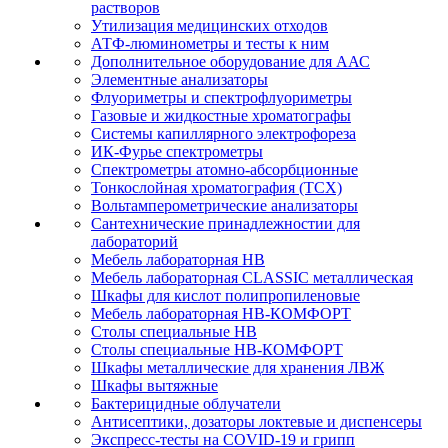
растворов
Утилизация медицинских отходов
АТФ-люминометры и тесты к ним
Дополнительное оборудование для ААС
Элементные анализаторы
Флуориметры и спектрофлуориметры
Газовые и жидкостные хроматографы
Системы капиллярного электрофореза
ИК-Фурье спектрометры
Спектрометры атомно-абсорбционные
Тонкослойная хроматография (ТСХ)
Вольтамперометрические анализаторы
Сантехнические принадлежностии для
лабораторий
Мебель лабораторная НВ
Мебель лабораторная CLASSIC металлическая
Шкафы для кислот полипропиленовые
Мебель лабораторная НВ-КОМФОРТ
Столы специальные НВ
Столы специальные НВ-КОМФОРТ
Шкафы металлические для хранения ЛВЖ
Шкафы вытяжные
Бактерицидные облучатели
Антисептики, дозаторы локтевые и диспенсеры
Экспресс-тесты на COVID-19 и грипп