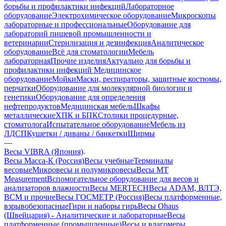
борьбы и профилактики инфекций
Лабораторное
оборудование
Электрохимическое оборудование
Микроскопы
лабораторные и профессиональные
Оборудование для
лабораторий пищевой промышленности и
ветеринарии
Стерилизация и дезинфекция
Аналитическое
оборудование
Всё для стоматологии
Мебель
лабораторная
Прочие изделия
Актуально для борьбы и
профилактики инфекций
Медицинское
оборудование
Мойки
Маски, респираторы, защитные костюмы,
перчатки
Оборудование для молекулярной биологии и
генетики
Оборудование для определения
нефтепродуктов
Медицинская мебель
Шкафы
металлические
ХПК и БПК
Столики процедурные,
стоматолога
Испытательное оборудование
Мебель из
ЛДСП
Кушетки / диваны / банкетки
Ширмы
—
Весы VIBRA (Япония)
Весы Масса-К (Россия)
Весы учебные
Терминалы
весовые
Микровесы и полумикровесы
Весы MT
Measurement
Вспомогательное оборудование для весов и
анализаторов влажности
Весы MERTECH
Весы ADAM, ВЛТЭ,
BCM и прочие
Весы ГОСМЕТР (Россия)
Весы платформенные,
взрывобезопасные
Гири и наборы гирь
Весы Ohaus
(Швейцария) - Аналитические и лабораторные
Весы
платформенные (промышленные)
Весы и влагомеры