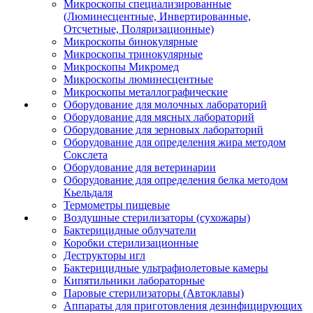
Микроскопы специализированные
(Люминесцентные, Инвертированные,
Отсчетные, Поляризационные)
Микроскопы бинокулярные
Микроскопы тринокулярные
Микроскопы Микромед
Микроскопы люминесцентные
Микроскопы металлографические
Оборудование для молочных лабораторий
Оборудование для мясных лабораторий
Оборудование для зерновых лабораторий
Оборудование для определения жира методом
Сокслета
Оборудование для ветеринарии
Оборудование для определения белка методом
Кьельдаля
Термометры пищевые
Воздушные стерилизаторы (сухожары)
Бактерицидные облучатели
Коробки стерилизационные
Деструкторы игл
Бактерицидные ультрафиолетовые камеры
Кипятильники лабораторные
Паровые стерилизаторы (Автоклавы)
Аппараты для приготовления дезинфицирующих