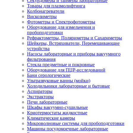
Секундомеры и таймеры лабораторные
Товары для плазмолифтинга
Колбонагреватели
Вискозиметры
Фотометры и Спектрофотометры
Оборудование для измельчения и
пробоподготовки
Рефрактометры, Поляриметры и Сахариметры
Шейкеры, Встряхиватели, Перемешивающие
устройства
Насосы лабораторные и приборы вакуумного
фильтрования
Стекла предметные и покровные
Оборудование для ПЦР-исследований
Бани серологические
Ультразвуковые ванны (мойки)
Холодильники лабораторные и бытовые
Аспираторы
Экстракторы
Печи лабораторные
Шкафы вакуумно-сушильные
Криотермостаты жидкостные
Климатические камеры
Микроволновые системы для пробоподготовки
Машины посудомоечные лабораторные