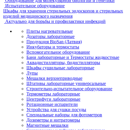
Оборудование для молекулярной биологии и генетики
Испытательное оборудование
Шкафы для хранения стерильных эндоскопов и стерильных
изделий медицинского назначения
Актуально для борьбы и профилактики инфекций
Плиты нагревательные
Дозаторы лабораторные
Продукция BioSan (Латвия)
Инкубаторы и термостаты
Вспомогательное оборудование
Бани лабораторные и Термостаты жидкостные
Аквадистилляторы, бидистилляторы
Шкафы сушильные лабораторные
Лупы
Мешалки верхнеприводные
Штативы лабораторные универсальные
Строительно-испытательное оборудование
Термометры лабораторные
Центрифуги лабораторные
Ротационные испарители
Устройства для сушки посуды
Специальные наборы для фотометров
Дозиметры и нитратомеры
Магнитные мешалки