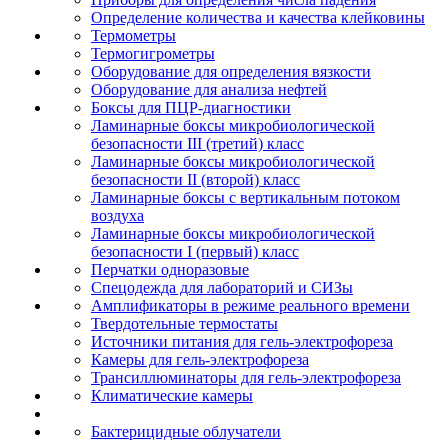
Определение количества и качества клейковины
Термометры
Термогигрометры
Оборудование для определения вязкости
Оборудование для анализа нефтей
Боксы для ПЦР-диагностики
Ламинарные боксы микробиологической
безопасности III (третий) класс
Ламинарные боксы микробиологической
безопасности II (второй) класс
Ламинарные боксы с вертикальным потоком
воздуха
Ламинарные боксы микробиологической
безопасности I (первый) класс
Перчатки одноразовые
Спецодежда для лабораторий и СИЗы
Амплификаторы в режиме реального времени
Твердотельные термостаты
Источники питания для гель-электрофореза
Камеры для гель-электрофореза
Трансиллюминаторы для гель-электрофореза
Климатические камеры
Бактерицидные облучатели