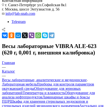
Контактная информация
г. Санкт-Петербург ул.Софийская 8к1
г. Москва, шоссе Энтузиастов д. 56
info@lab-snab.com
Telegram
Весы лабораторные VIBRA ALE-623
(620 г, 0,001 г, внешняя калибровка)
Главная
—
Каталог
—
Весы лабораторные, аналитические и медицинские
Лабораторная мебель
Приборы для контроля параметров
окружающей среды
Оборудование для зерновых
лабораторий
Температура и влажность
Оборудование для
анализа нефтепродуктов
Ламинарные шкафы и боксы
ПЦР
Шкафы для хранения стерильных эндоскопов и
стерильных изделий медицинского назначения
Актуально для