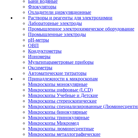
Бани водяные
Флокуляторы
Охладители циркуляционные
Растворы и реагенты для электрохимии
Лабораторные электроды
Промышленное электрохимическое оборудование
Промышленные электроды
pH-метры
ОВП
Кондуктометры
Иономеры
Мультипараметровые приборы
Оксиметры
Автоматические титраторы
Принадлежности к микроскопам
Микроскопы монокулярные
Микроскопы цифровые (LCD)
Микроскопы Учебные и Детские
Микроскопы стереоскопические
Микроскопы специализированные (Люминесцентны
Микроскопы бинокулярные
Микроскопы тринокулярные
Микроскопы Микромед
Микроскопы люминесцентные
Микроскопы металлографические