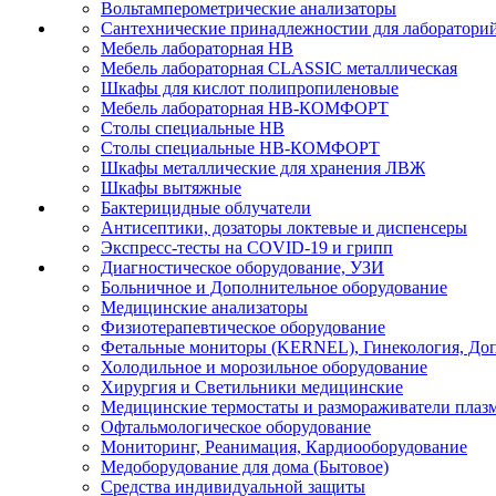
Вольтамперометрические анализаторы
Сантехнические принадлежностии для лаборатори
Мебель лабораторная НВ
Мебель лабораторная CLASSIC металлическая
Шкафы для кислот полипропиленовые
Мебель лабораторная НВ-КОМФОРТ
Столы специальные НВ
Столы специальные НВ-КОМФОРТ
Шкафы металлические для хранения ЛВЖ
Шкафы вытяжные
Бактерицидные облучатели
Антисептики, дозаторы локтевые и диспенсеры
Экспресс-тесты на COVID-19 и грипп
Диагностическое оборудование, УЗИ
Больничное и Дополнительное оборудование
Медицинские анализаторы
Физиотерапевтическое оборудование
Фетальные мониторы (KERNEL), Гинекология, Доп
Холодильное и морозильное оборудование
Хирургия и Светильники медицинские
Медицинские термостаты и размораживатели плаз
Офтальмологическое оборудование
Мониторинг, Реанимация, Кардиооборудование
Медоборудование для дома (Бытовое)
Средства индивидуальной защиты