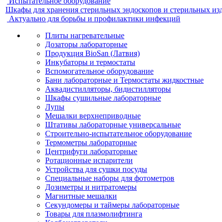
Испытательное оборудование
Шкафы для хранения стерильных эндоскопов и стерильных из
Актуально для борьбы и профилактики инфекций
Плиты нагревательные
Дозаторы лабораторные
Продукция BioSan (Латвия)
Инкубаторы и термостаты
Вспомогательное оборудование
Бани лабораторные и Термостаты жидкостные
Аквадистилляторы, бидистилляторы
Шкафы сушильные лабораторные
Лупы
Мешалки верхнеприводные
Штативы лабораторные универсальные
Строительно-испытательное оборудование
Термометры лабораторные
Центрифуги лабораторные
Ротационные испарители
Устройства для сушки посуды
Специальные наборы для фотометров
Дозиметры и нитратомеры
Магнитные мешалки
Секундомеры и таймеры лабораторные
Товары для плазмолифтинга