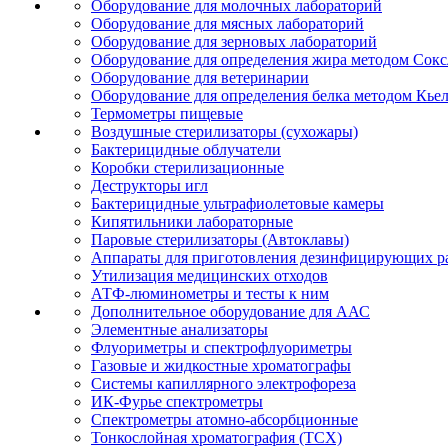
Оборудование для молочных лабораторий
Оборудование для мясных лабораторий
Оборудование для зерновых лабораторий
Оборудование для определения жира методом Сокс
Оборудование для ветеринарии
Оборудование для определения белка методом Кье
Термометры пищевые
Воздушные стерилизаторы (сухожары)
Бактерицидные облучатели
Коробки стерилизационные
Деструкторы игл
Бактерицидные ультрафиолетовые камеры
Кипятильники лабораторные
Паровые стерилизаторы (Автоклавы)
Аппараты для приготовления дезинфицирующих р
Утилизация медицинских отходов
АТФ-люминометры и тесты к ним
Дополнительное оборудование для ААС
Элементные анализаторы
Флуориметры и спектрофлуориметры
Газовые и жидкостные хроматографы
Системы капиллярного электрофореза
ИК-Фурье спектрометры
Спектрометры атомно-абсорбционные
Тонкослойная хроматография (ТСХ)