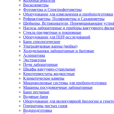
Колбонагреватели
Вискозиметры
Фотометры и Спектрофотометры
Оборудование для измельчения и пробоподготовки
Рефрактометры, Поляриметры и Сахариметры
Шейкеры, Встряхиватели, Перемешивающие устро
Насосы лабораторные и приборы вакуумного филь
Стекла предметные и покровные
Оборудование для ПЦР-исследований
Бани серологические
Ультразвуковые ванны (мойки)
Холодильники лабораторные и бытовые
Аспираторы
Экстракторы
Печи лабораторные
Шкафы вакуумно-сушильные
Криотермостаты жидкостные
Климатические камеры
Микроволновые системы для пробоподготовки
Машины посудомоечные лабораторные
Бани песчаные
Водяные бани
Оборудование для молекулярной биологии и генет
Генераторы чистых газов
Водоподготовка