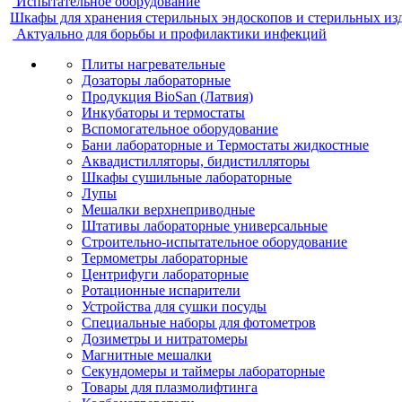
Испытательное оборудование
Шкафы для хранения стерильных эндоскопов и стерильных из
Актуально для борьбы и профилактики инфекций
Плиты нагревательные
Дозаторы лабораторные
Продукция BioSan (Латвия)
Инкубаторы и термостаты
Вспомогательное оборудование
Бани лабораторные и Термостаты жидкостные
Аквадистилляторы, бидистилляторы
Шкафы сушильные лабораторные
Лупы
Мешалки верхнеприводные
Штативы лабораторные универсальные
Строительно-испытательное оборудование
Термометры лабораторные
Центрифуги лабораторные
Ротационные испарители
Устройства для сушки посуды
Специальные наборы для фотометров
Дозиметры и нитратомеры
Магнитные мешалки
Секундомеры и таймеры лабораторные
Товары для плазмолифтинга