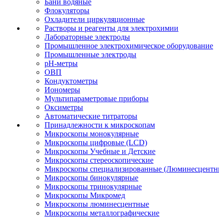
Бани водяные
Флокуляторы
Охладители циркуляционные
Растворы и реагенты для электрохимии
Лабораторные электроды
Промышленное электрохимическое оборудование
Промышленные электроды
pH-метры
ОВП
Кондуктометры
Иономеры
Мультипараметровые приборы
Оксиметры
Автоматические титраторы
Принадлежности к микроскопам
Микроскопы монокулярные
Микроскопы цифровые (LCD)
Микроскопы Учебные и Детские
Микроскопы стереоскопические
Микроскопы специализированные (Люминесцентны
Микроскопы бинокулярные
Микроскопы тринокулярные
Микроскопы Микромед
Микроскопы люминесцентные
Микроскопы металлографические