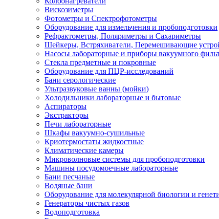
Колбонагреватели
Вискозиметры
Фотометры и Спектрофотометры
Оборудование для измельчения и пробоподготовки
Рефрактометры, Поляриметры и Сахариметры
Шейкеры, Встряхиватели, Перемешивающие устро
Насосы лабораторные и приборы вакуумного филь
Стекла предметные и покровные
Оборудование для ПЦР-исследований
Бани серологические
Ультразвуковые ванны (мойки)
Холодильники лабораторные и бытовые
Аспираторы
Экстракторы
Печи лабораторные
Шкафы вакуумно-сушильные
Криотермостаты жидкостные
Климатические камеры
Микроволновые системы для пробоподготовки
Машины посудомоечные лабораторные
Бани песчаные
Водяные бани
Оборудование для молекулярной биологии и генет
Генераторы чистых газов
Водоподготовка