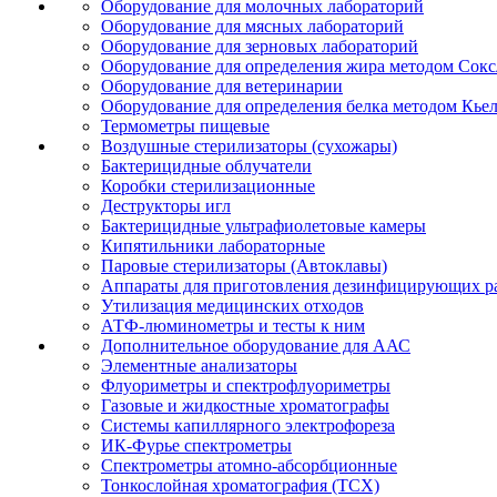
Оборудование для молочных лабораторий
Оборудование для мясных лабораторий
Оборудование для зерновых лабораторий
Оборудование для определения жира методом Сокс
Оборудование для ветеринарии
Оборудование для определения белка методом Кье
Термометры пищевые
Воздушные стерилизаторы (сухожары)
Бактерицидные облучатели
Коробки стерилизационные
Деструкторы игл
Бактерицидные ультрафиолетовые камеры
Кипятильники лабораторные
Паровые стерилизаторы (Автоклавы)
Аппараты для приготовления дезинфицирующих р
Утилизация медицинских отходов
АТФ-люминометры и тесты к ним
Дополнительное оборудование для ААС
Элементные анализаторы
Флуориметры и спектрофлуориметры
Газовые и жидкостные хроматографы
Системы капиллярного электрофореза
ИК-Фурье спектрометры
Спектрометры атомно-абсорбционные
Тонкослойная хроматография (ТСХ)