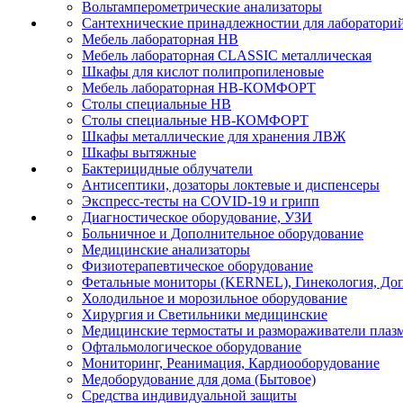
Вольтамперометрические анализаторы
Сантехнические принадлежностии для лаборатори
Мебель лабораторная НВ
Мебель лабораторная CLASSIC металлическая
Шкафы для кислот полипропиленовые
Мебель лабораторная НВ-КОМФОРТ
Столы специальные НВ
Столы специальные НВ-КОМФОРТ
Шкафы металлические для хранения ЛВЖ
Шкафы вытяжные
Бактерицидные облучатели
Антисептики, дозаторы локтевые и диспенсеры
Экспресс-тесты на COVID-19 и грипп
Диагностическое оборудование, УЗИ
Больничное и Дополнительное оборудование
Медицинские анализаторы
Физиотерапевтическое оборудование
Фетальные мониторы (KERNEL), Гинекология, Доп
Холодильное и морозильное оборудование
Хирургия и Светильники медицинские
Медицинские термостаты и размораживатели плаз
Офтальмологическое оборудование
Мониторинг, Реанимация, Кардиооборудование
Медоборудование для дома (Бытовое)
Средства индивидуальной защиты