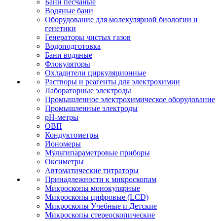
Бани песчаные
Водяные бани
Оборудование для молекулярной биологии и
генетики
Генераторы чистых газов
Водоподготовка
Бани водяные
Флокуляторы
Охладители циркуляционные
Растворы и реагенты для электрохимии
Лабораторные электроды
Промышленное электрохимическое оборудование
Промышленные электроды
pH-метры
ОВП
Кондуктометры
Иономеры
Мультипараметровые приборы
Оксиметры
Автоматические титраторы
Принадлежности к микроскопам
Микроскопы монокулярные
Микроскопы цифровые (LCD)
Микроскопы Учебные и Детские
Микроскопы стереоскопические