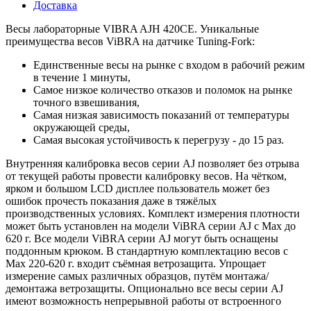
Доставка
Весы лабораторные VIBRA AJH 420CE. Уникальные
преимущества весов ViBRA на датчике Tuning-Fork:
Единственные весы на рынке с входом в рабочий режим
в течение 1 минуты,
Самое низкое количество отказов и поломок на рынке
точного взвешивания,
Самая низкая зависимость показаний от температуры
окружающей среды,
Самая высокая устойчивость к перегрузу - до 15 раз.
Внутренняя калибровка весов серии AJ позволяет без отрыва
от текущей работы провести калибровку весов. На чётком,
ярком и большом LCD дисплее пользователь может без
ошибок прочесть показания даже в тяжёлых
производственных условиях. Комплект измерения плотности
может быть установлен на модели ViBRA серии AJ с Max до
620 г. Все модели ViBRA серии AJ могут быть оснащены
поддонным крюком. В стандартную комплектацию весов с
Max 220-620 г. входит съёмная ветрозащита. Упрощает
измерение самых различных образцов, путём монтажа/
демонтажа ветрозащиты. Опционально все весы серии AJ
имеют возможность непрерывной работы от встроенного