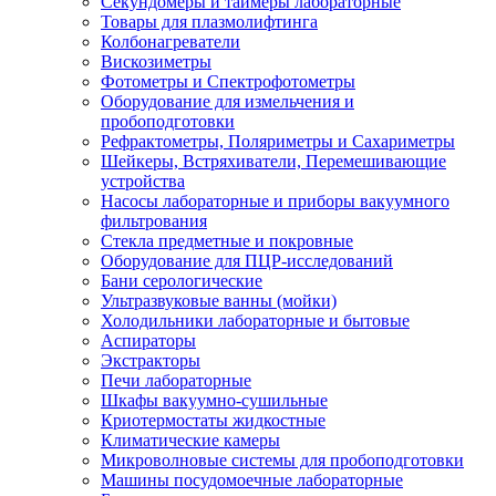
Секундомеры и таймеры лабораторные
Товары для плазмолифтинга
Колбонагреватели
Вискозиметры
Фотометры и Спектрофотометры
Оборудование для измельчения и
пробоподготовки
Рефрактометры, Поляриметры и Сахариметры
Шейкеры, Встряхиватели, Перемешивающие
устройства
Насосы лабораторные и приборы вакуумного
фильтрования
Стекла предметные и покровные
Оборудование для ПЦР-исследований
Бани серологические
Ультразвуковые ванны (мойки)
Холодильники лабораторные и бытовые
Аспираторы
Экстракторы
Печи лабораторные
Шкафы вакуумно-сушильные
Криотермостаты жидкостные
Климатические камеры
Микроволновые системы для пробоподготовки
Машины посудомоечные лабораторные