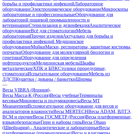
борьбы и профилактики инфекций
Лабораторное
оборудование
Электрохимическое оборудование
Микроскопы
лабораторные и профессиональные
Оборудование для
лабораторий пищевой промышленности и
ветеринарии
Стерилизация и дезинфекция
Аналитическое
оборудование
Всё для стоматологии
Мебель
лабораторная
Прочие изделия
Актуально для борьбы и
профилактики инфекций
Медицинское
оборудование
Мойки
Маски, респираторы, защитные костюмы,
перчатки
Оборудование для молекулярной биологии и
генетики
Оборудование для определения
нефтепродуктов
Медицинская мебель
Шкафы
металлические
ХПК и БПК
Столики процедурные,
стоматолога
Испытательное оборудование
Мебель из
ЛДСП
Кушетки / диваны / банкетки
Ширмы
—
Весы VIBRA (Япония)
Весы Масса-К (Россия)
Весы учебные
Терминалы
весовые
Микровесы и полумикровесы
Весы MT
Measurement
Вспомогательное оборудование для весов и
анализаторов влажности
Весы MERTECH
Весы ADAM, ВЛТЭ,
BCM и прочие
Весы ГОСМЕТР (Россия)
Весы платформенные,
взрывобезопасные
Гири и наборы гирь
Весы Ohaus
(Швейцария) - Аналитические и лабораторные
Весы
платформенные (промышленные)
Весы и влагомеры