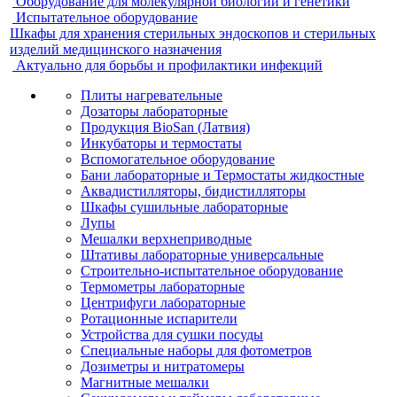
Оборудование для молекулярной биологии и генетики
Испытательное оборудование
Шкафы для хранения стерильных эндоскопов и стерильных
изделий медицинского назначения
Актуально для борьбы и профилактики инфекций
Плиты нагревательные
Дозаторы лабораторные
Продукция BioSan (Латвия)
Инкубаторы и термостаты
Вспомогательное оборудование
Бани лабораторные и Термостаты жидкостные
Аквадистилляторы, бидистилляторы
Шкафы сушильные лабораторные
Лупы
Мешалки верхнеприводные
Штативы лабораторные универсальные
Строительно-испытательное оборудование
Термометры лабораторные
Центрифуги лабораторные
Ротационные испарители
Устройства для сушки посуды
Специальные наборы для фотометров
Дозиметры и нитратомеры
Магнитные мешалки