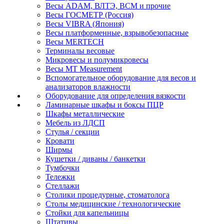
Весы ADAM, ВЛТЭ, BCM и прочие
Весы ГОСМЕТР (Россия)
Весы VIBRA (Япония)
Весы платформенные, взрывобезопасные
Весы MERTECH
Терминалы весовые
Микровесы и полумикровесы
Весы MT Measurement
Вспомогательное оборудование для весов и
анализаторов влажности
Оборудование для определения вязкости
Ламинарные шкафы и боксы ПЦР
Шкафы металлические
Мебель из ЛДСП
Стулья / секции
Кровати
Ширмы
Кушетки / диваны / банкетки
Тумбочки
Тележки
Стеллажи
Столики процедурные, стоматолога
Столы медицинские / технологические
Стойки для капельницы
Штативы