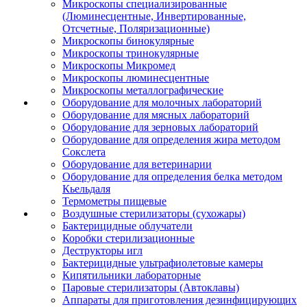
Микроскопы специализированные
(Люминесцентные, Инвертированные,
Отсчетные, Поляризационные)
Микроскопы бинокулярные
Микроскопы тринокулярные
Микроскопы Микромед
Микроскопы люминесцентные
Микроскопы металлографические
Оборудование для молочных лабораторий
Оборудование для мясных лабораторий
Оборудование для зерновых лабораторий
Оборудование для определения жира методом
Сокслета
Оборудование для ветеринарии
Оборудование для определения белка методом
Кьельдаля
Термометры пищевые
Воздушные стерилизаторы (сухожары)
Бактерицидные облучатели
Коробки стерилизационные
Деструкторы игл
Бактерицидные ультрафиолетовые камеры
Кипятильники лабораторные
Паровые стерилизаторы (Автоклавы)
Аппараты для приготовления дезинфицирующих