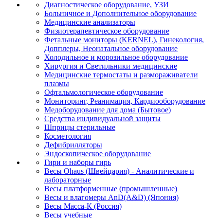
Диагностическое оборудование, УЗИ
Больничное и Дополнительное оборудование
Медицинские анализаторы
Физиотерапевтическое оборудование
Фетальные мониторы (KERNEL), Гинекология,
Допплеры, Неонатальное оборудование
Холодильное и морозильное оборудование
Хирургия и Светильники медицинские
Медицинские термостаты и размораживатели
плазмы
Офтальмологическое оборудование
Мониторинг, Реанимация, Кардиооборудование
Медоборудование для дома (Бытовое)
Средства индивидуальной защиты
Шприцы стерильные
Косметология
Дефибрилляторы
Эндоскопическое оборудование
Гири и наборы гирь
Весы Ohaus (Швейцария) - Аналитические и
лабораторные
Весы платформенные (промышленные)
Весы и влагомеры AnD(A&D) (Япония)
Весы Масса-К (Россия)
Весы учебные