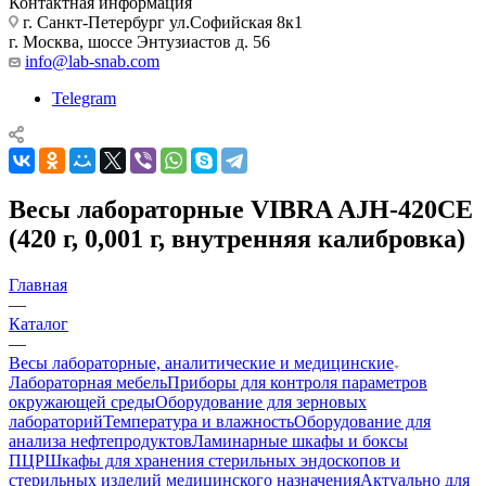
Контактная информация
г. Санкт-Петербург ул.Софийская 8к1
г. Москва, шоссе Энтузиастов д. 56
info@lab-snab.com
Telegram
Весы лабораторные VIBRA AJH-420CE
(420 г, 0,001 г, внутренняя калибровка)
Главная
—
Каталог
—
Весы лабораторные, аналитические и медицинские
Лабораторная мебель
Приборы для контроля параметров
окружающей среды
Оборудование для зерновых
лабораторий
Температура и влажность
Оборудование для
анализа нефтепродуктов
Ламинарные шкафы и боксы
ПЦР
Шкафы для хранения стерильных эндоскопов и
стерильных изделий медицинского назначения
Актуально для