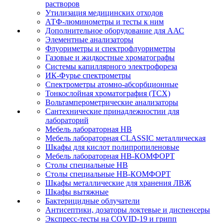
растворов
Утилизация медицинских отходов
АТФ-люминометры и тесты к ним
Дополнительное оборудование для ААС
Элементные анализаторы
Флуориметры и спектрофлуориметры
Газовые и жидкостные хроматографы
Системы капиллярного электрофореза
ИК-Фурье спектрометры
Спектрометры атомно-абсорбционные
Тонкослойная хроматография (ТСХ)
Вольтамперометрические анализаторы
Сантехнические принадлежностии для
лабораторий
Мебель лабораторная НВ
Мебель лабораторная CLASSIC металлическая
Шкафы для кислот полипропиленовые
Мебель лабораторная НВ-КОМФОРТ
Столы специальные НВ
Столы специальные НВ-КОМФОРТ
Шкафы металлические для хранения ЛВЖ
Шкафы вытяжные
Бактерицидные облучатели
Антисептики, дозаторы локтевые и диспенсеры
Экспресс-тесты на COVID-19 и грипп