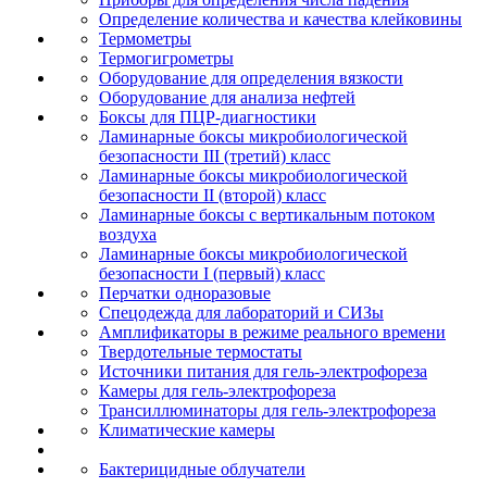
Определение количества и качества клейковины
Термометры
Термогигрометры
Оборудование для определения вязкости
Оборудование для анализа нефтей
Боксы для ПЦР-диагностики
Ламинарные боксы микробиологической
безопасности III (третий) класс
Ламинарные боксы микробиологической
безопасности II (второй) класс
Ламинарные боксы с вертикальным потоком
воздуха
Ламинарные боксы микробиологической
безопасности I (первый) класс
Перчатки одноразовые
Спецодежда для лабораторий и СИЗы
Амплификаторы в режиме реального времени
Твердотельные термостаты
Источники питания для гель-электрофореза
Камеры для гель-электрофореза
Трансиллюминаторы для гель-электрофореза
Климатические камеры
Бактерицидные облучатели