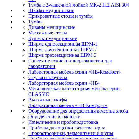
Тумба с 2-чашечной мойкой МК-2 НД AISI 304
Шкафы медицинские
Прикроватные столы и тумбы
Тумбы
Диваны медицинские
Массажные столы
Кушетки медицинские
Ширма односекционная ШРМ-1
Ширма двухсекционная ШРМ-2
Ширма трехсекционная ШРМ-3
Сантехнические принадлежностии для
лабораторий
Лабораторная мебель серии «НВ-Комфорт»
Стулья и табуреты
Лабораторная мебель серии «НВ»
Металлическая лабораторная мебель серии
CLASSIC
Вытяжные шкафы
Лабораторная мебель «НВ-Комфорт»
Оборудование для определения качества хлеба
Определение влажности
Измельчение и пробоподготовка
Приборы для оценки качества зерна
Пробоотборники, термоштанги и щупы
Приборы для определения числа падения