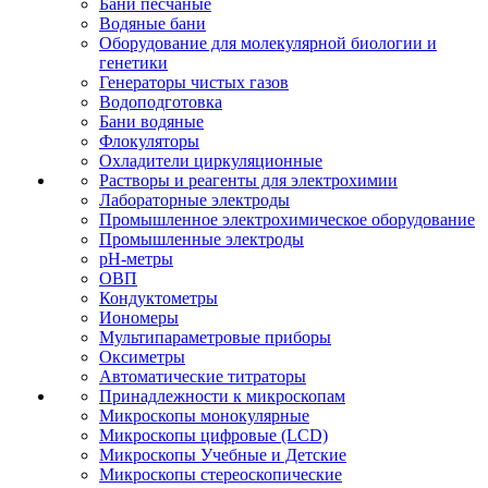
Бани песчаные
Водяные бани
Оборудование для молекулярной биологии и
генетики
Генераторы чистых газов
Водоподготовка
Бани водяные
Флокуляторы
Охладители циркуляционные
Растворы и реагенты для электрохимии
Лабораторные электроды
Промышленное электрохимическое оборудование
Промышленные электроды
pH-метры
ОВП
Кондуктометры
Иономеры
Мультипараметровые приборы
Оксиметры
Автоматические титраторы
Принадлежности к микроскопам
Микроскопы монокулярные
Микроскопы цифровые (LCD)
Микроскопы Учебные и Детские
Микроскопы стереоскопические