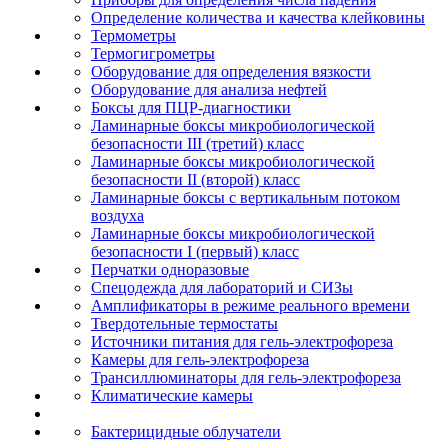
Определение количества и качества клейковины
Термометры
Термогигрометры
Оборудование для определения вязкости
Оборудование для анализа нефтей
Боксы для ПЦР-диагностики
Ламинарные боксы микробиологической
безопасности III (третий) класс
Ламинарные боксы микробиологической
безопасности II (второй) класс
Ламинарные боксы с вертикальным потоком
воздуха
Ламинарные боксы микробиологической
безопасности I (первый) класс
Перчатки одноразовые
Спецодежда для лабораторий и СИЗы
Амплификаторы в режиме реального времени
Твердотельные термостаты
Источники питания для гель-электрофореза
Камеры для гель-электрофореза
Трансиллюминаторы для гель-электрофореза
Климатические камеры
Бактерицидные облучатели