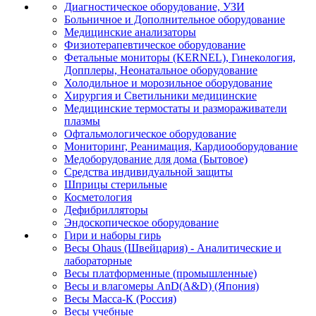
Диагностическое оборудование, УЗИ
Больничное и Дополнительное оборудование
Медицинские анализаторы
Физиотерапевтическое оборудование
Фетальные мониторы (KERNEL), Гинекология,
Допплеры, Неонатальное оборудование
Холодильное и морозильное оборудование
Хирургия и Светильники медицинские
Медицинские термостаты и размораживатели
плазмы
Офтальмологическое оборудование
Мониторинг, Реанимация, Кардиооборудование
Медоборудование для дома (Бытовое)
Средства индивидуальной защиты
Шприцы стерильные
Косметология
Дефибрилляторы
Эндоскопическое оборудование
Гири и наборы гирь
Весы Ohaus (Швейцария) - Аналитические и
лабораторные
Весы платформенные (промышленные)
Весы и влагомеры AnD(A&D) (Япония)
Весы Масса-К (Россия)
Весы учебные