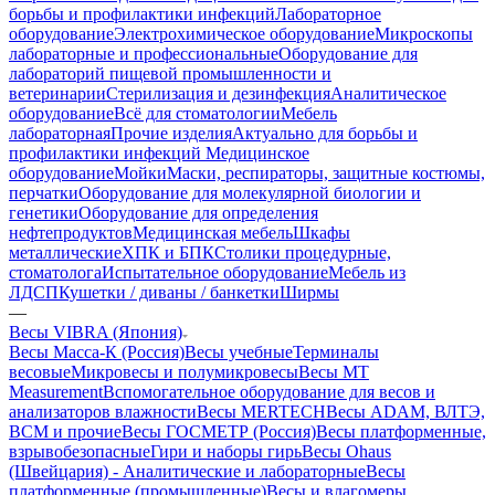
борьбы и профилактики инфекций
Лабораторное
оборудование
Электрохимическое оборудование
Микроскопы
лабораторные и профессиональные
Оборудование для
лабораторий пищевой промышленности и
ветеринарии
Стерилизация и дезинфекция
Аналитическое
оборудование
Всё для стоматологии
Мебель
лабораторная
Прочие изделия
Актуально для борьбы и
профилактики инфекций
Медицинское
оборудование
Мойки
Маски, респираторы, защитные костюмы,
перчатки
Оборудование для молекулярной биологии и
генетики
Оборудование для определения
нефтепродуктов
Медицинская мебель
Шкафы
металлические
ХПК и БПК
Столики процедурные,
стоматолога
Испытательное оборудование
Мебель из
ЛДСП
Кушетки / диваны / банкетки
Ширмы
—
Весы VIBRA (Япония)
Весы Масса-К (Россия)
Весы учебные
Терминалы
весовые
Микровесы и полумикровесы
Весы MT
Measurement
Вспомогательное оборудование для весов и
анализаторов влажности
Весы MERTECH
Весы ADAM, ВЛТЭ,
BCM и прочие
Весы ГОСМЕТР (Россия)
Весы платформенные,
взрывобезопасные
Гири и наборы гирь
Весы Ohaus
(Швейцария) - Аналитические и лабораторные
Весы
платформенные (промышленные)
Весы и влагомеры