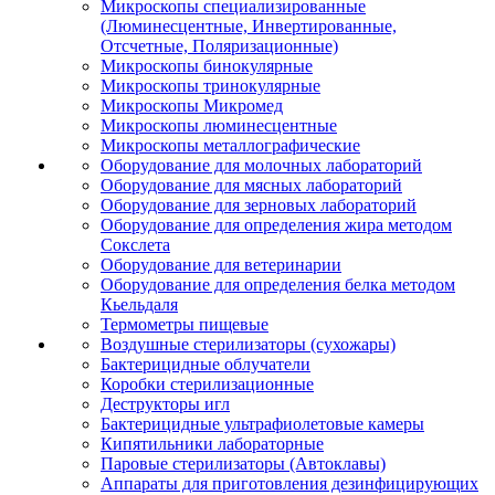
Микроскопы специализированные
(Люминесцентные, Инвертированные,
Отсчетные, Поляризационные)
Микроскопы бинокулярные
Микроскопы тринокулярные
Микроскопы Микромед
Микроскопы люминесцентные
Микроскопы металлографические
Оборудование для молочных лабораторий
Оборудование для мясных лабораторий
Оборудование для зерновых лабораторий
Оборудование для определения жира методом
Сокслета
Оборудование для ветеринарии
Оборудование для определения белка методом
Кьельдаля
Термометры пищевые
Воздушные стерилизаторы (сухожары)
Бактерицидные облучатели
Коробки стерилизационные
Деструкторы игл
Бактерицидные ультрафиолетовые камеры
Кипятильники лабораторные
Паровые стерилизаторы (Автоклавы)
Аппараты для приготовления дезинфицирующих