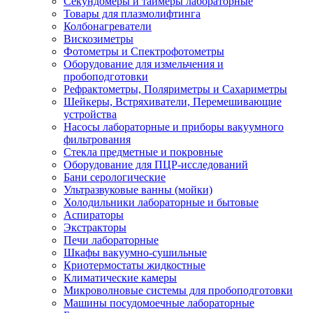
Секундомеры и таймеры лабораторные
Товары для плазмолифтинга
Колбонагреватели
Вискозиметры
Фотометры и Спектрофотометры
Оборудование для измельчения и
пробоподготовки
Рефрактометры, Поляриметры и Сахариметры
Шейкеры, Встряхиватели, Перемешивающие
устройства
Насосы лабораторные и приборы вакуумного
фильтрования
Стекла предметные и покровные
Оборудование для ПЦР-исследований
Бани серологические
Ультразвуковые ванны (мойки)
Холодильники лабораторные и бытовые
Аспираторы
Экстракторы
Печи лабораторные
Шкафы вакуумно-сушильные
Криотермостаты жидкостные
Климатические камеры
Микроволновые системы для пробоподготовки
Машины посудомоечные лабораторные