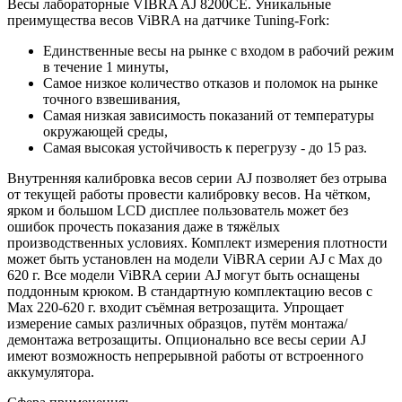
Весы лабораторные VIBRA AJ 8200CE. Уникальные
преимущества весов ViBRA на датчике Tuning-Fork:
Единственные весы на рынке с входом в рабочий режим
в течение 1 минуты,
Самое низкое количество отказов и поломок на рынке
точного взвешивания,
Самая низкая зависимость показаний от температуры
окружающей среды,
Самая высокая устойчивость к перегрузу - до 15 раз.
Внутренняя калибровка весов серии AJ позволяет без отрыва
от текущей работы провести калибровку весов. На чётком,
ярком и большом LCD дисплее пользователь может без
ошибок прочесть показания даже в тяжёлых
производственных условиях. Комплект измерения плотности
может быть установлен на модели ViBRA серии AJ с Max до
620 г. Все модели ViBRA серии AJ могут быть оснащены
поддонным крюком. В стандартную комплектацию весов с
Max 220-620 г. входит съёмная ветрозащита. Упрощает
измерение самых различных образцов, путём монтажа/
демонтажа ветрозащиты. Опционально все весы серии AJ
имеют возможность непрерывной работы от встроенного
аккумулятора.