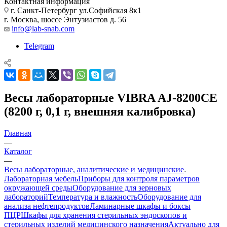
Контактная информация
г. Санкт-Петербург ул.Софийская 8к1
г. Москва, шоссе Энтузиастов д. 56
info@lab-snab.com
Telegram
Весы лабораторные VIBRA AJ-8200CE
(8200 г, 0,1 г, внешняя калибровка)
Главная
—
Каталог
—
Весы лабораторные, аналитические и медицинские
Лабораторная мебель
Приборы для контроля параметров
окружающей среды
Оборудование для зерновых
лабораторий
Температура и влажность
Оборудование для
анализа нефтепродуктов
Ламинарные шкафы и боксы
ПЦР
Шкафы для хранения стерильных эндоскопов и
стерильных изделий медицинского назначения
Актуально для