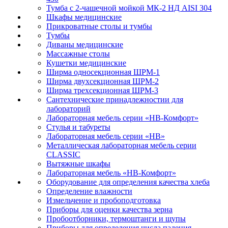
Тумба с 2-чашечной мойкой МК-2 НД AISI 304
Шкафы медицинские
Прикроватные столы и тумбы
Тумбы
Диваны медицинские
Массажные столы
Кушетки медицинские
Ширма односекционная ШРМ-1
Ширма двухсекционная ШРМ-2
Ширма трехсекционная ШРМ-3
Сантехнические принадлежностии для
лабораторий
Лабораторная мебель серии «НВ-Комфорт»
Стулья и табуреты
Лабораторная мебель серии «НВ»
Металлическая лабораторная мебель серии
CLASSIC
Вытяжные шкафы
Лабораторная мебель «НВ-Комфорт»
Оборудование для определения качества хлеба
Определение влажности
Измельчение и пробоподготовка
Приборы для оценки качества зерна
Пробоотборники, термоштанги и щупы
Приборы для определения числа падения