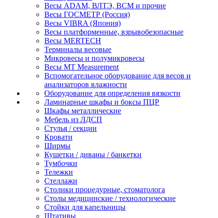
Весы ADAM, ВЛТЭ, BCM и прочие
Весы ГОСМЕТР (Россия)
Весы VIBRA (Япония)
Весы платформенные, взрывобезопасные
Весы MERTECH
Терминалы весовые
Микровесы и полумикровесы
Весы MT Measurement
Вспомогательное оборудование для весов и
анализаторов влажности
Оборудование для определения вязкости
Ламинарные шкафы и боксы ПЦР
Шкафы металлические
Мебель из ЛДСП
Стулья / секции
Кровати
Ширмы
Кушетки / диваны / банкетки
Тумбочки
Тележки
Стеллажи
Столики процедурные, стоматолога
Столы медицинские / технологические
Стойки для капельницы
Штативы