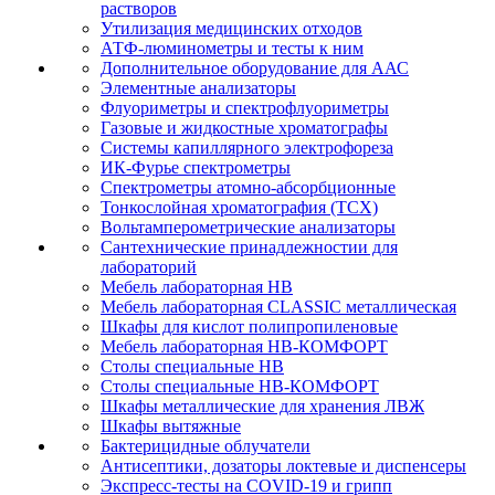
растворов
Утилизация медицинских отходов
АТФ-люминометры и тесты к ним
Дополнительное оборудование для ААС
Элементные анализаторы
Флуориметры и спектрофлуориметры
Газовые и жидкостные хроматографы
Системы капиллярного электрофореза
ИК-Фурье спектрометры
Спектрометры атомно-абсорбционные
Тонкослойная хроматография (ТСХ)
Вольтамперометрические анализаторы
Сантехнические принадлежностии для
лабораторий
Мебель лабораторная НВ
Мебель лабораторная CLASSIC металлическая
Шкафы для кислот полипропиленовые
Мебель лабораторная НВ-КОМФОРТ
Столы специальные НВ
Столы специальные НВ-КОМФОРТ
Шкафы металлические для хранения ЛВЖ
Шкафы вытяжные
Бактерицидные облучатели
Антисептики, дозаторы локтевые и диспенсеры
Экспресс-тесты на COVID-19 и грипп