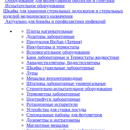
Оборудование для молекулярной биологии и генетики
Испытательное оборудование
Шкафы для хранения стерильных эндоскопов и стерильных
изделий медицинского назначения
Актуально для борьбы и профилактики инфекций
Плиты нагревательные
Дозаторы лабораторные
Продукция BioSan (Латвия)
Инкубаторы и термостаты
Вспомогательное оборудование
Бани лабораторные и Термостаты жидкостные
Аквадистилляторы, бидистилляторы
Шкафы сушильные лабораторные
Лупы
Мешалки верхнеприводные
Штативы лабораторные универсальные
Строительно-испытательное оборудование
Термометры лабораторные
Центрифуги лабораторные
Ротационные испарители
Устройства для сушки посуды
Специальные наборы для фотометров
Дозиметры и нитратомеры
Магнитные мешалки