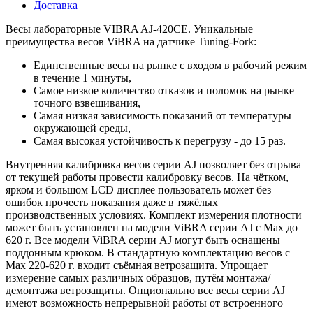
Доставка
Весы лабораторные VIBRA AJ-420CE. Уникальные
преимущества весов ViBRA на датчике Tuning-Fork:
Единственные весы на рынке с входом в рабочий режим
в течение 1 минуты,
Самое низкое количество отказов и поломок на рынке
точного взвешивания,
Самая низкая зависимость показаний от температуры
окружающей среды,
Самая высокая устойчивость к перегрузу - до 15 раз.
Внутренняя калибровка весов серии AJ позволяет без отрыва
от текущей работы провести калибровку весов. На чётком,
ярком и большом LCD дисплее пользователь может без
ошибок прочесть показания даже в тяжёлых
производственных условиях. Комплект измерения плотности
может быть установлен на модели ViBRA серии AJ с Max до
620 г. Все модели ViBRA серии AJ могут быть оснащены
поддонным крюком. В стандартную комплектацию весов с
Max 220-620 г. входит съёмная ветрозащита. Упрощает
измерение самых различных образцов, путём монтажа/
демонтажа ветрозащиты. Опционально все весы серии AJ
имеют возможность непрерывной работы от встроенного