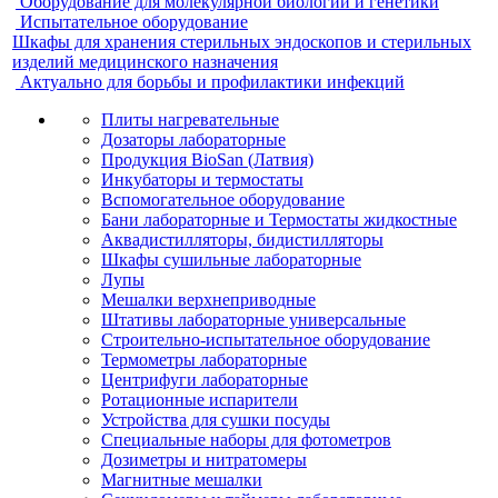
Оборудование для молекулярной биологии и генетики
Испытательное оборудование
Шкафы для хранения стерильных эндоскопов и стерильных
изделий медицинского назначения
Актуально для борьбы и профилактики инфекций
Плиты нагревательные
Дозаторы лабораторные
Продукция BioSan (Латвия)
Инкубаторы и термостаты
Вспомогательное оборудование
Бани лабораторные и Термостаты жидкостные
Аквадистилляторы, бидистилляторы
Шкафы сушильные лабораторные
Лупы
Мешалки верхнеприводные
Штативы лабораторные универсальные
Строительно-испытательное оборудование
Термометры лабораторные
Центрифуги лабораторные
Ротационные испарители
Устройства для сушки посуды
Специальные наборы для фотометров
Дозиметры и нитратомеры
Магнитные мешалки