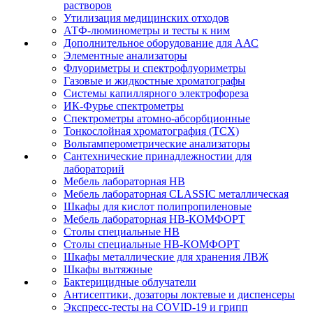
растворов
Утилизация медицинских отходов
АТФ-люминометры и тесты к ним
Дополнительное оборудование для ААС
Элементные анализаторы
Флуориметры и спектрофлуориметры
Газовые и жидкостные хроматографы
Системы капиллярного электрофореза
ИК-Фурье спектрометры
Спектрометры атомно-абсорбционные
Тонкослойная хроматография (ТСХ)
Вольтамперометрические анализаторы
Сантехнические принадлежностии для
лабораторий
Мебель лабораторная НВ
Мебель лабораторная CLASSIC металлическая
Шкафы для кислот полипропиленовые
Мебель лабораторная НВ-КОМФОРТ
Столы специальные НВ
Столы специальные НВ-КОМФОРТ
Шкафы металлические для хранения ЛВЖ
Шкафы вытяжные
Бактерицидные облучатели
Антисептики, дозаторы локтевые и диспенсеры
Экспресс-тесты на COVID-19 и грипп