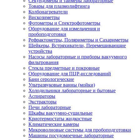
Секундомеры и таймеры лабораторные
Товары для плазмолифтинга
Колбонагреватели
Вискозиметры
Фотометры и Спектрофотометры
Оборудование для измельчения и
пробоподготовки
Рефрактометры, Поляриметры и Сахариметры
Шейкеры, Встряхиватели, Перемешивающие
устройства
Насосы лабораторные и приборы вакуумного
фильтрования
Стекла предметные и покровные
Оборудование для ПЦР-исследований
Бани серологические
Ультразвуковые ванны (мойки)
Холодильники лабораторные и бытовые
Аспираторы
Экстракторы
Печи лабораторные
Шкафы вакуумно-сушильные
Криотермостаты жидкостные
Климатические камеры
Микроволновые системы для пробоподготовки
Машины посудомоечные лабораторные