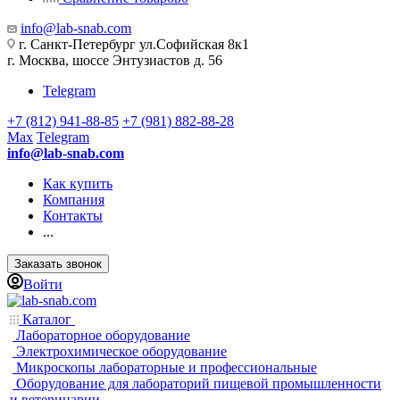
info@lab-snab.com
г. Санкт-Петербург ул.Софийская 8к1
г. Москва, шоссе Энтузиастов д. 56
Telegram
+7 (812) 941-88-85
+7 (981) 882-88-28
Max
Telegram
info@lab-snab.com
Как купить
Компания
Контакты
...
Заказать звонок
Войти
Каталог
Лабораторное оборудование
Электрохимическое оборудование
Микроскопы лабораторные и профессиональные
Оборудование для лабораторий пищевой промышленности
и ветеринарии