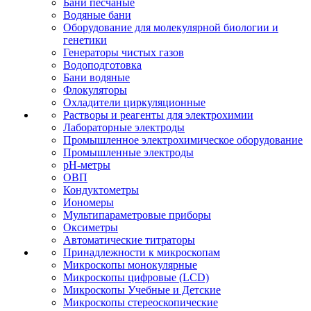
Бани песчаные
Водяные бани
Оборудование для молекулярной биологии и
генетики
Генераторы чистых газов
Водоподготовка
Бани водяные
Флокуляторы
Охладители циркуляционные
Растворы и реагенты для электрохимии
Лабораторные электроды
Промышленное электрохимическое оборудование
Промышленные электроды
pH-метры
ОВП
Кондуктометры
Иономеры
Мультипараметровые приборы
Оксиметры
Автоматические титраторы
Принадлежности к микроскопам
Микроскопы монокулярные
Микроскопы цифровые (LCD)
Микроскопы Учебные и Детские
Микроскопы стереоскопические