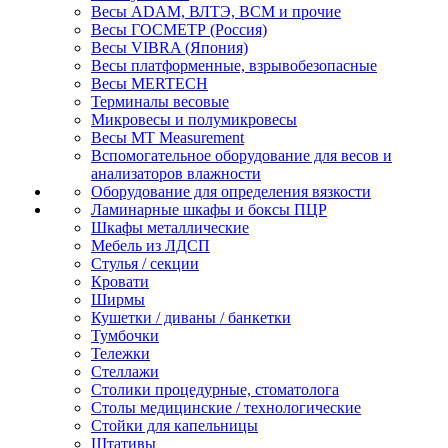
Весы ADAM, ВЛТЭ, BCM и прочие
Весы ГОСМЕТР (Россия)
Весы VIBRA (Япония)
Весы платформенные, взрывобезопасные
Весы MERTECH
Терминалы весовые
Микровесы и полумикровесы
Весы MT Measurement
Вспомогательное оборудование для весов и
анализаторов влажности
Оборудование для определения вязкости
Ламинарные шкафы и боксы ПЦР
Шкафы металлические
Мебель из ЛДСП
Стулья / секции
Кровати
Ширмы
Кушетки / диваны / банкетки
Тумбочки
Тележки
Стеллажи
Столики процедурные, стоматолога
Столы медицинские / технологические
Стойки для капельницы
Штативы