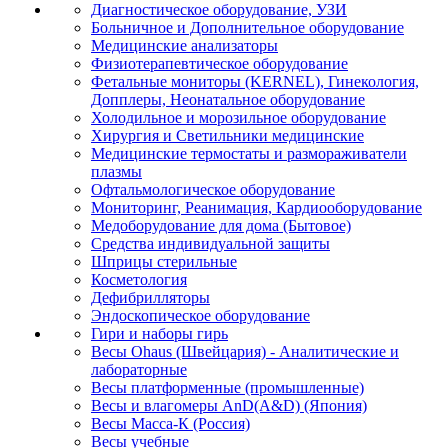
Диагностическое оборудование, УЗИ
Больничное и Дополнительное оборудование
Медицинские анализаторы
Физиотерапевтическое оборудование
Фетальные мониторы (KERNEL), Гинекология,
Допплеры, Неонатальное оборудование
Холодильное и морозильное оборудование
Хирургия и Светильники медицинские
Медицинские термостаты и размораживатели
плазмы
Офтальмологическое оборудование
Мониторинг, Реанимация, Кардиооборудование
Медоборудование для дома (Бытовое)
Средства индивидуальной защиты
Шприцы стерильные
Косметология
Дефибрилляторы
Эндоскопическое оборудование
Гири и наборы гирь
Весы Ohaus (Швейцария) - Аналитические и
лабораторные
Весы платформенные (промышленные)
Весы и влагомеры AnD(A&D) (Япония)
Весы Масса-К (Россия)
Весы учебные