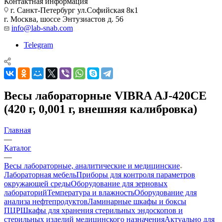
Контактная информация
г. Санкт-Петербург ул.Софийская 8к1
г. Москва, шоссе Энтузиастов д. 56
info@lab-snab.com
Telegram
Весы лабораторные VIBRA AJ-420CE
(420 г, 0,001 г, внешняя калибровка)
Главная
—
Каталог
—
Весы лабораторные, аналитические и медицинские
Лабораторная мебель
Приборы для контроля параметров
окружающей среды
Оборудование для зерновых
лабораторий
Температура и влажность
Оборудование для
анализа нефтепродуктов
Ламинарные шкафы и боксы
ПЦР
Шкафы для хранения стерильных эндоскопов и
стерильных изделий медицинского назначения
Актуально для