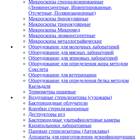
Микроскопы специализированные
(Люминесцентные, Инвертированные,
Отсчетные, Поляризационные)
Микроскопы бинокулярные
Микроскопы тринокулярные
Микроскопы Микромед
Микроскопы люминесцентные
Микроскопы металлографические
Оборудование для молочных лабораторий
Оборудование для мясных лабораторий
Оборудование для зерновых лабораторий
Оборудование для определения жира методом
Сокслета
Оборудование для ветеринарии
Оборудование для определения белка методом
Кьельдаля
Термометры пищевые
Воздушные стерилизаторы (сухожары)
Бактерицидные облучатели
Коробки стерилизационные
Деструкторы игл
Бактерицидные ультрафиолетовые камеры
Кипятильники лабораторные
Паровые стерилизаторы (Автоклавы)
Аппараты для приготовления дезинфицирующих