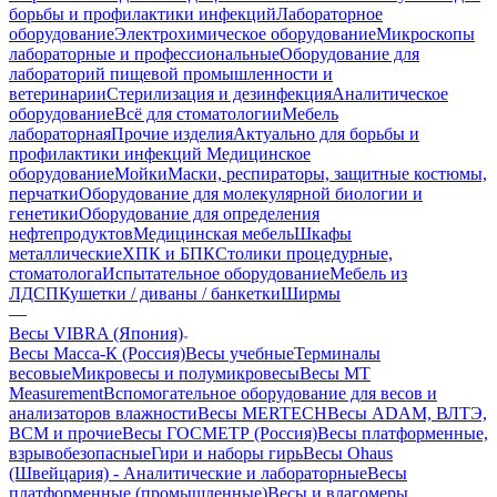
борьбы и профилактики инфекций
Лабораторное
оборудование
Электрохимическое оборудование
Микроскопы
лабораторные и профессиональные
Оборудование для
лабораторий пищевой промышленности и
ветеринарии
Стерилизация и дезинфекция
Аналитическое
оборудование
Всё для стоматологии
Мебель
лабораторная
Прочие изделия
Актуально для борьбы и
профилактики инфекций
Медицинское
оборудование
Мойки
Маски, респираторы, защитные костюмы,
перчатки
Оборудование для молекулярной биологии и
генетики
Оборудование для определения
нефтепродуктов
Медицинская мебель
Шкафы
металлические
ХПК и БПК
Столики процедурные,
стоматолога
Испытательное оборудование
Мебель из
ЛДСП
Кушетки / диваны / банкетки
Ширмы
—
Весы VIBRA (Япония)
Весы Масса-К (Россия)
Весы учебные
Терминалы
весовые
Микровесы и полумикровесы
Весы MT
Measurement
Вспомогательное оборудование для весов и
анализаторов влажности
Весы MERTECH
Весы ADAM, ВЛТЭ,
BCM и прочие
Весы ГОСМЕТР (Россия)
Весы платформенные,
взрывобезопасные
Гири и наборы гирь
Весы Ohaus
(Швейцария) - Аналитические и лабораторные
Весы
платформенные (промышленные)
Весы и влагомеры