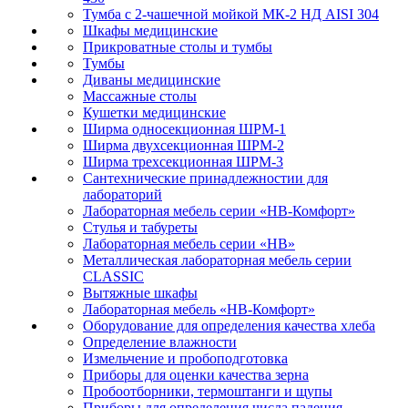
Тумба с 2-чашечной мойкой МК-2 НД AISI 304
Шкафы медицинские
Прикроватные столы и тумбы
Тумбы
Диваны медицинские
Массажные столы
Кушетки медицинские
Ширма односекционная ШРМ-1
Ширма двухсекционная ШРМ-2
Ширма трехсекционная ШРМ-3
Сантехнические принадлежностии для
лабораторий
Лабораторная мебель серии «НВ-Комфорт»
Стулья и табуреты
Лабораторная мебель серии «НВ»
Металлическая лабораторная мебель серии
CLASSIC
Вытяжные шкафы
Лабораторная мебель «НВ-Комфорт»
Оборудование для определения качества хлеба
Определение влажности
Измельчение и пробоподготовка
Приборы для оценки качества зерна
Пробоотборники, термоштанги и щупы
Приборы для определения числа падения