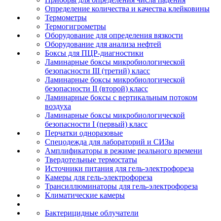
Определение количества и качества клейковины
Термометры
Термогигрометры
Оборудование для определения вязкости
Оборудование для анализа нефтей
Боксы для ПЦР-диагностики
Ламинарные боксы микробиологической
безопасности III (третий) класс
Ламинарные боксы микробиологической
безопасности II (второй) класс
Ламинарные боксы с вертикальным потоком
воздуха
Ламинарные боксы микробиологической
безопасности I (первый) класс
Перчатки одноразовые
Спецодежда для лабораторий и СИЗы
Амплификаторы в режиме реального времени
Твердотельные термостаты
Источники питания для гель-электрофореза
Камеры для гель-электрофореза
Трансиллюминаторы для гель-электрофореза
Климатические камеры
Бактерицидные облучатели