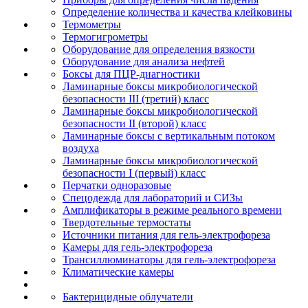
Определение количества и качества клейковины
Термометры
Термогигрометры
Оборудование для определения вязкости
Оборудование для анализа нефтей
Боксы для ПЦР-диагностики
Ламинарные боксы микробиологической
безопасности III (третий) класс
Ламинарные боксы микробиологической
безопасности II (второй) класс
Ламинарные боксы с вертикальным потоком
воздуха
Ламинарные боксы микробиологической
безопасности I (первый) класс
Перчатки одноразовые
Спецодежда для лабораторий и СИЗы
Амплификаторы в режиме реального времени
Твердотельные термостаты
Источники питания для гель-электрофореза
Камеры для гель-электрофореза
Трансиллюминаторы для гель-электрофореза
Климатические камеры
Бактерицидные облучатели