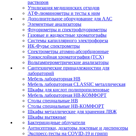
растворов
Утилизация медицинских отходов
АТФ-люминометры и тесты к ним
Дополнительное оборудование для ААС
Элементные анализаторы
Флуориметры и спектрофлуориметры
Газовые и жидкостные хроматографы
Системы капиллярного электрофореза
ИК-Фурье спектрометры
Спектрометры атомно-абсорбционные
Тонкослойная хроматография (ТСХ)
Вольтамперометрические анализаторы
Сантехнические принадлежностии для
лабораторий
Мебель лабораторная НВ
Мебель лабораторная CLASSIC металлическая
Шкафы для кислот полипропиленовые
Мебель лабораторная НВ-КОМФОРТ
Столы специальные НВ
Столы специальные НВ-КОМФОРТ
Шкафы металлические для хранения ЛВЖ
Шкафы вытяжные
Бактерицидные облучатели
Антисептики, дозаторы локтевые и диспенсеры
Экспресс-тесты на COVID-19 и грипп