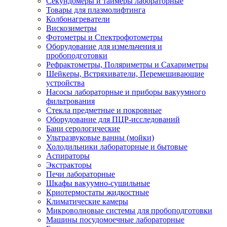
Секундомеры и таймеры лабораторные
Товары для плазмолифтинга
Колбонагреватели
Вискозиметры
Фотометры и Спектрофотометры
Оборудование для измельчения и
пробоподготовки
Рефрактометры, Поляриметры и Сахариметры
Шейкеры, Встряхиватели, Перемешивающие
устройства
Насосы лабораторные и приборы вакуумного
фильтрования
Стекла предметные и покровные
Оборудование для ПЦР-исследований
Бани серологические
Ультразвуковые ванны (мойки)
Холодильники лабораторные и бытовые
Аспираторы
Экстракторы
Печи лабораторные
Шкафы вакуумно-сушильные
Криотермостаты жидкостные
Климатические камеры
Микроволновые системы для пробоподготовки
Машины посудомоечные лабораторные