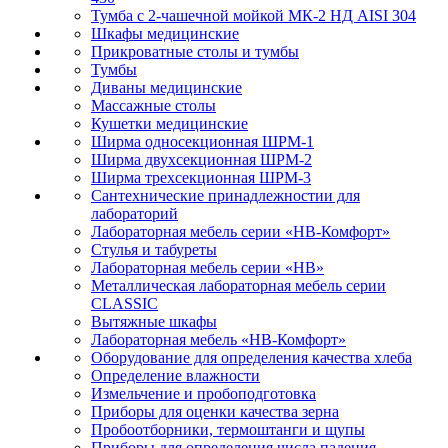
Тумба с 2-чашечной мойкой МК-2 НД AISI 304
Шкафы медицинские
Прикроватные столы и тумбы
Тумбы
Диваны медицинские
Массажные столы
Кушетки медицинские
Ширма односекционная ШРМ-1
Ширма двухсекционная ШРМ-2
Ширма трехсекционная ШРМ-3
Сантехнические принадлежностии для
лабораторий
Лабораторная мебель серии «НВ-Комфорт»
Стулья и табуреты
Лабораторная мебель серии «НВ»
Металлическая лабораторная мебель серии
CLASSIC
Вытяжные шкафы
Лабораторная мебель «НВ-Комфорт»
Оборудование для определения качества хлеба
Определение влажности
Измельчение и пробоподготовка
Приборы для оценки качества зерна
Пробоотборники, термоштанги и щупы
Приборы для определения числа падения