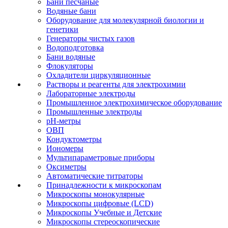
Бани песчаные
Водяные бани
Оборудование для молекулярной биологии и
генетики
Генераторы чистых газов
Водоподготовка
Бани водяные
Флокуляторы
Охладители циркуляционные
Растворы и реагенты для электрохимии
Лабораторные электроды
Промышленное электрохимическое оборудование
Промышленные электроды
pH-метры
ОВП
Кондуктометры
Иономеры
Мультипараметровые приборы
Оксиметры
Автоматические титраторы
Принадлежности к микроскопам
Микроскопы монокулярные
Микроскопы цифровые (LCD)
Микроскопы Учебные и Детские
Микроскопы стереоскопические