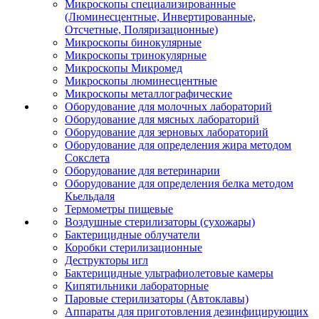
Микроскопы специализированные
(Люминесцентные, Инвертированные,
Отсчетные, Поляризационные)
Микроскопы бинокулярные
Микроскопы тринокулярные
Микроскопы Микромед
Микроскопы люминесцентные
Микроскопы металлографические
Оборудование для молочных лабораторий
Оборудование для мясных лабораторий
Оборудование для зерновых лабораторий
Оборудование для определения жира методом
Сокслета
Оборудование для ветеринарии
Оборудование для определения белка методом
Кьельдаля
Термометры пищевые
Воздушные стерилизаторы (сухожары)
Бактерицидные облучатели
Коробки стерилизационные
Деструкторы игл
Бактерицидные ультрафиолетовые камеры
Кипятильники лабораторные
Паровые стерилизаторы (Автоклавы)
Аппараты для приготовления дезинфицирующих