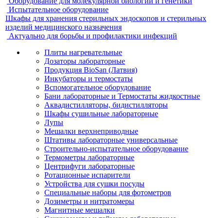
Оборудование для молекулярной биологии и генетики
Испытательное оборудование
Шкафы для хранения стерильных эндоскопов и стерильных
изделий медицинского назначения
Актуально для борьбы и профилактики инфекций
Плиты нагревательные
Дозаторы лабораторные
Продукция BioSan (Латвия)
Инкубаторы и термостаты
Вспомогательное оборудование
Бани лабораторные и Термостаты жидкостные
Аквадистилляторы, бидистилляторы
Шкафы сушильные лабораторные
Лупы
Мешалки верхнеприводные
Штативы лабораторные универсальные
Строительно-испытательное оборудование
Термометры лабораторные
Центрифуги лабораторные
Ротационные испарители
Устройства для сушки посуды
Специальные наборы для фотометров
Дозиметры и нитратомеры
Магнитные мешалки