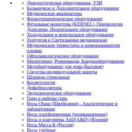
Диагностическое оборудование, УЗИ
Больничное и Дополнительное оборудование
Медицинские анализаторы
Физиотерапевтическое оборудование
Фетальные мониторы (KERNEL), Гинекология,
Допплеры, Неонатальное оборудование
Холодильное и морозильное оборудование
Хирургия и Светильники медицинские
Медицинские термостаты и размораживатели
плазмы
Офтальмологическое оборудование
Мониторинг, Реанимация, Кардиооборудование
Медоборудование для дома (Бытовое)
Средства индивидуальной защиты
Шприцы стерильные
Косметология
Дефибрилляторы
Эндоскопическое оборудование
Гири и наборы гирь
Весы Ohaus (Швейцария) - Аналитические и
лабораторные
Весы платформенные (промышленные)
Весы и влагомеры AnD(A&D) (Япония)
Весы Масса-К (Россия)
Весы учебные