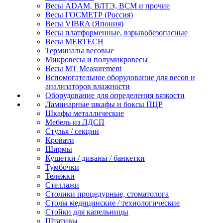
Весы ADAM, ВЛТЭ, BCM и прочие
Весы ГОСМЕТР (Россия)
Весы VIBRA (Япония)
Весы платформенные, взрывобезопасные
Весы MERTECH
Терминалы весовые
Микровесы и полумикровесы
Весы MT Measurement
Вспомогательное оборудование для весов и
анализаторов влажности
Оборудование для определения вязкости
Ламинарные шкафы и боксы ПЦР
Шкафы металлические
Мебель из ЛДСП
Стулья / секции
Кровати
Ширмы
Кушетки / диваны / банкетки
Тумбочки
Тележки
Стеллажи
Столики процедурные, стоматолога
Столы медицинские / технологические
Стойки для капельницы
Штативы