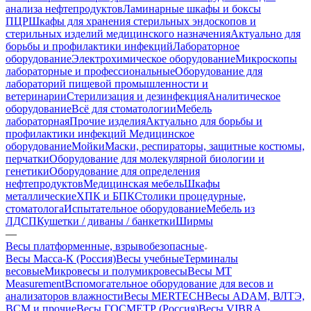
анализа нефтепродуктов
Ламинарные шкафы и боксы
ПЦР
Шкафы для хранения стерильных эндоскопов и
стерильных изделий медицинского назначения
Актуально для
борьбы и профилактики инфекций
Лабораторное
оборудование
Электрохимическое оборудование
Микроскопы
лабораторные и профессиональные
Оборудование для
лабораторий пищевой промышленности и
ветеринарии
Стерилизация и дезинфекция
Аналитическое
оборудование
Всё для стоматологии
Мебель
лабораторная
Прочие изделия
Актуально для борьбы и
профилактики инфекций
Медицинское
оборудование
Мойки
Маски, респираторы, защитные костюмы,
перчатки
Оборудование для молекулярной биологии и
генетики
Оборудование для определения
нефтепродуктов
Медицинская мебель
Шкафы
металлические
ХПК и БПК
Столики процедурные,
стоматолога
Испытательное оборудование
Мебель из
ЛДСП
Кушетки / диваны / банкетки
Ширмы
—
Весы платформенные, взрывобезопасные
Весы Масса-К (Россия)
Весы учебные
Терминалы
весовые
Микровесы и полумикровесы
Весы MT
Measurement
Вспомогательное оборудование для весов и
анализаторов влажности
Весы MERTECH
Весы ADAM, ВЛТЭ,
BCM и прочие
Весы ГОСМЕТР (Россия)
Весы VIBRA