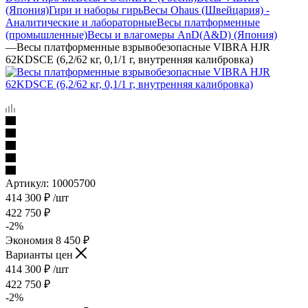
(Япония)
Гири и наборы гирь
Весы Ohaus (Швейцария) -
Аналитические и лабораторные
Весы платформенные
(промышленные)
Весы и влагомеры AnD(A&D) (Япония)
—
Весы платформенные взрывобезопасные VIBRA HJR
62KDSCE (6,2/62 кг, 0,1/1 г, внутренняя калибровка)
Артикул:
10005700
414 300
₽
/шт
422 750
₽
-
2
%
Экономия
8 450
₽
Варианты цен
414 300
₽
/шт
422 750
₽
-
2
%