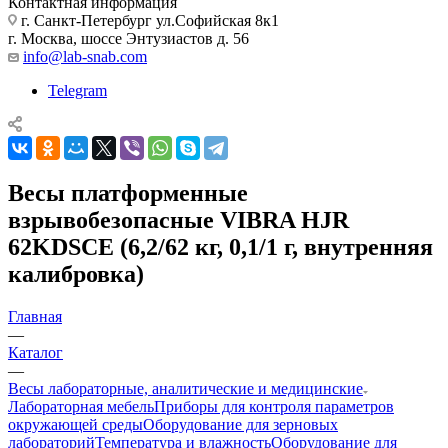
Контактная информация
г. Санкт-Петербург ул.Софийская 8к1
г. Москва, шоссе Энтузиастов д. 56
info@lab-snab.com
Telegram
Весы платформенные
взрывобезопасные VIBRA HJR
62KDSCE (6,2/62 кг, 0,1/1 г, внутренняя
калибровка)
Главная
—
Каталог
—
Весы лабораторные, аналитические и медицинские
Лабораторная мебель
Приборы для контроля параметров
окружающей среды
Оборудование для зерновых
лабораторий
Температура и влажность
Оборудование для