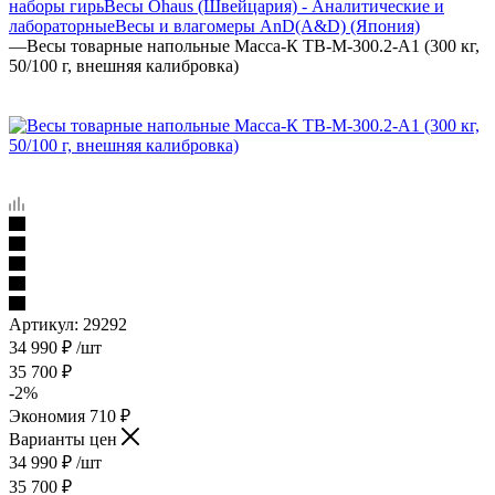
наборы гирь
Весы Ohaus (Швейцария) - Аналитические и
лабораторные
Весы и влагомеры AnD(A&D) (Япония)
—
Весы товарные напольные Масса-К ТВ-М-300.2-А1 (300 кг,
50/100 г, внешняя калибровка)
Артикул:
29292
34 990
₽
/шт
35 700
₽
-
2
%
Экономия
710
₽
Варианты цен
34 990
₽
/шт
35 700
₽