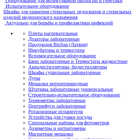
Оборудование для молекулярной биологии и генетики
Испытательное оборудование
Шкафы для хранения стерильных эндоскопов и стерильных
изделий медицинского назначения
Актуально для борьбы и профилактики инфекций
Плиты нагревательные
Дозаторы лабораторные
Продукция BioSan (Латвия)
Инкубаторы и термостаты
Вспомогательное оборудование
Бани лабораторные и Термостаты жидкостные
Аквадистилляторы, бидистилляторы
Шкафы сушильные лабораторные
Лупы
Мешалки верхнеприводные
Штативы лабораторные универсальные
Строительно-испытательное оборудование
Термометры лабораторные
Центрифуги лабораторные
Ротационные испарители
Устройства для сушки посуды
Специальные наборы для фотометров
Дозиметры и нитратомеры
Магнитные мешалки