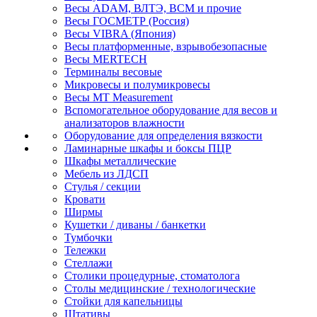
Весы ADAM, ВЛТЭ, BCM и прочие
Весы ГОСМЕТР (Россия)
Весы VIBRA (Япония)
Весы платформенные, взрывобезопасные
Весы MERTECH
Терминалы весовые
Микровесы и полумикровесы
Весы MT Measurement
Вспомогательное оборудование для весов и
анализаторов влажности
Оборудование для определения вязкости
Ламинарные шкафы и боксы ПЦР
Шкафы металлические
Мебель из ЛДСП
Стулья / секции
Кровати
Ширмы
Кушетки / диваны / банкетки
Тумбочки
Тележки
Стеллажи
Столики процедурные, стоматолога
Столы медицинские / технологические
Стойки для капельницы
Штативы