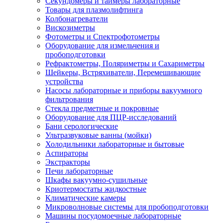
Секундомеры и таймеры лабораторные
Товары для плазмолифтинга
Колбонагреватели
Вискозиметры
Фотометры и Спектрофотометры
Оборудование для измельчения и
пробоподготовки
Рефрактометры, Поляриметры и Сахариметры
Шейкеры, Встряхиватели, Перемешивающие
устройства
Насосы лабораторные и приборы вакуумного
фильтрования
Стекла предметные и покровные
Оборудование для ПЦР-исследований
Бани серологические
Ультразвуковые ванны (мойки)
Холодильники лабораторные и бытовые
Аспираторы
Экстракторы
Печи лабораторные
Шкафы вакуумно-сушильные
Криотермостаты жидкостные
Климатические камеры
Микроволновые системы для пробоподготовки
Машины посудомоечные лабораторные