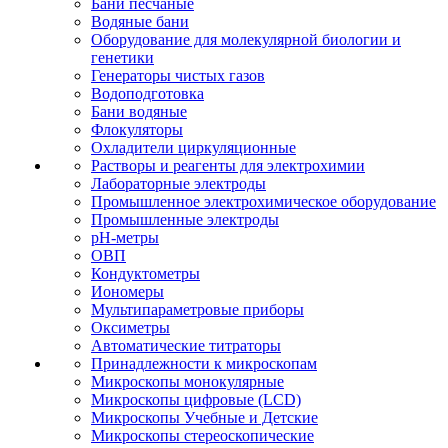
Бани песчаные
Водяные бани
Оборудование для молекулярной биологии и
генетики
Генераторы чистых газов
Водоподготовка
Бани водяные
Флокуляторы
Охладители циркуляционные
Растворы и реагенты для электрохимии
Лабораторные электроды
Промышленное электрохимическое оборудование
Промышленные электроды
pH-метры
ОВП
Кондуктометры
Иономеры
Мультипараметровые приборы
Оксиметры
Автоматические титраторы
Принадлежности к микроскопам
Микроскопы монокулярные
Микроскопы цифровые (LCD)
Микроскопы Учебные и Детские
Микроскопы стереоскопические