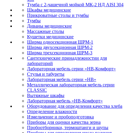
Тумба с 2-чашечной мойкой МК-2 НД AISI 304
Шкафы медицинские
Прикроватные столы и тумбы
Тумбы
Диваны медицинские
Массажные столы
Кушетки медицинские
Ширма односекционная ШРМ-1
Ширма двухсекционная ШРМ-2
Ширма трехсекционная ШРМ-3
Сантехнические принадлежностии для
лабораторий
Лабораторная мебель серии «НВ-Комфорт»
Стулья и табуреты
Лабораторная мебель серии «НВ»
Металлическая лабораторная мебель серии
CLASSIC
Вытяжные шкафы
Лабораторная мебель «НВ-Комфорт»
Оборудование для определения качества хлеба
Определение влажности
Измельчение и пробоподготовка
Приборы для оценки качества зерна
Пробоотборники, термоштанги и щупы
Приборы для определения числа падения