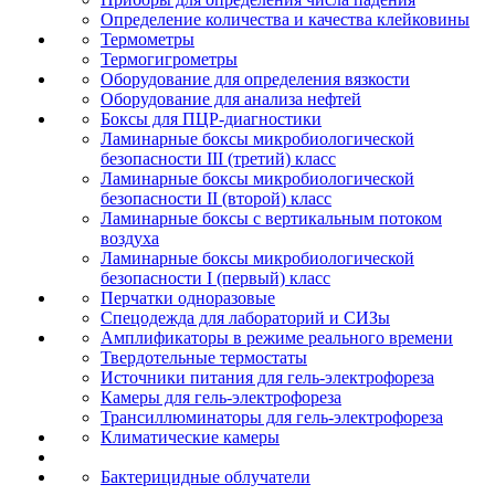
Определение количества и качества клейковины
Термометры
Термогигрометры
Оборудование для определения вязкости
Оборудование для анализа нефтей
Боксы для ПЦР-диагностики
Ламинарные боксы микробиологической
безопасности III (третий) класс
Ламинарные боксы микробиологической
безопасности II (второй) класс
Ламинарные боксы с вертикальным потоком
воздуха
Ламинарные боксы микробиологической
безопасности I (первый) класс
Перчатки одноразовые
Спецодежда для лабораторий и СИЗы
Амплификаторы в режиме реального времени
Твердотельные термостаты
Источники питания для гель-электрофореза
Камеры для гель-электрофореза
Трансиллюминаторы для гель-электрофореза
Климатические камеры
Бактерицидные облучатели