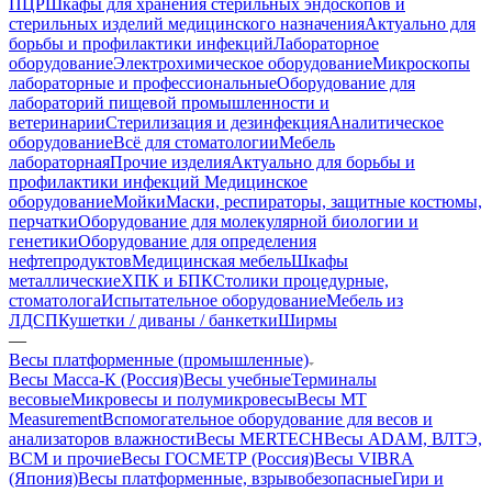
ПЦР
Шкафы для хранения стерильных эндоскопов и
стерильных изделий медицинского назначения
Актуально для
борьбы и профилактики инфекций
Лабораторное
оборудование
Электрохимическое оборудование
Микроскопы
лабораторные и профессиональные
Оборудование для
лабораторий пищевой промышленности и
ветеринарии
Стерилизация и дезинфекция
Аналитическое
оборудование
Всё для стоматологии
Мебель
лабораторная
Прочие изделия
Актуально для борьбы и
профилактики инфекций
Медицинское
оборудование
Мойки
Маски, респираторы, защитные костюмы,
перчатки
Оборудование для молекулярной биологии и
генетики
Оборудование для определения
нефтепродуктов
Медицинская мебель
Шкафы
металлические
ХПК и БПК
Столики процедурные,
стоматолога
Испытательное оборудование
Мебель из
ЛДСП
Кушетки / диваны / банкетки
Ширмы
—
Весы платформенные (промышленные)
Весы Масса-К (Россия)
Весы учебные
Терминалы
весовые
Микровесы и полумикровесы
Весы MT
Measurement
Вспомогательное оборудование для весов и
анализаторов влажности
Весы MERTECH
Весы ADAM, ВЛТЭ,
BCM и прочие
Весы ГОСМЕТР (Россия)
Весы VIBRA
(Япония)
Весы платформенные, взрывобезопасные
Гири и