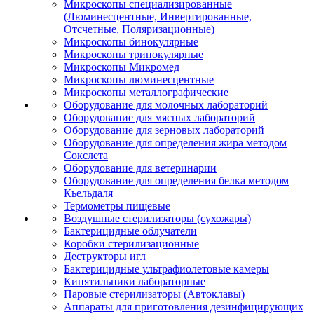
Микроскопы специализированные
(Люминесцентные, Инвертированные,
Отсчетные, Поляризационные)
Микроскопы бинокулярные
Микроскопы тринокулярные
Микроскопы Микромед
Микроскопы люминесцентные
Микроскопы металлографические
Оборудование для молочных лабораторий
Оборудование для мясных лабораторий
Оборудование для зерновых лабораторий
Оборудование для определения жира методом
Сокслета
Оборудование для ветеринарии
Оборудование для определения белка методом
Кьельдаля
Термометры пищевые
Воздушные стерилизаторы (сухожары)
Бактерицидные облучатели
Коробки стерилизационные
Деструкторы игл
Бактерицидные ультрафиолетовые камеры
Кипятильники лабораторные
Паровые стерилизаторы (Автоклавы)
Аппараты для приготовления дезинфицирующих