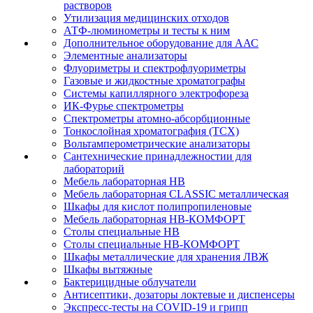
растворов
Утилизация медицинских отходов
АТФ-люминометры и тесты к ним
Дополнительное оборудование для ААС
Элементные анализаторы
Флуориметры и спектрофлуориметры
Газовые и жидкостные хроматографы
Системы капиллярного электрофореза
ИК-Фурье спектрометры
Спектрометры атомно-абсорбционные
Тонкослойная хроматография (ТСХ)
Вольтамперометрические анализаторы
Сантехнические принадлежностии для
лабораторий
Мебель лабораторная НВ
Мебель лабораторная CLASSIC металлическая
Шкафы для кислот полипропиленовые
Мебель лабораторная НВ-КОМФОРТ
Столы специальные НВ
Столы специальные НВ-КОМФОРТ
Шкафы металлические для хранения ЛВЖ
Шкафы вытяжные
Бактерицидные облучатели
Антисептики, дозаторы локтевые и диспенсеры
Экспресс-тесты на COVID-19 и грипп