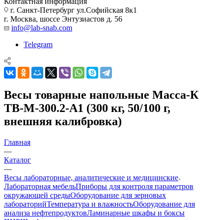
Контактная информация
г. Санкт-Петербург ул.Софийская 8к1
г. Москва, шоссе Энтузиастов д. 56
info@lab-snab.com
Telegram
Весы товарные напольные Масса-К
ТВ-М-300.2-А1 (300 кг, 50/100 г,
внешняя калибровка)
Главная
—
Каталог
—
Весы лабораторные, аналитические и медицинские
Лабораторная мебель
Приборы для контроля параметров
окружающей среды
Оборудование для зерновых
лабораторий
Температура и влажность
Оборудование для
анализа нефтепродуктов
Ламинарные шкафы и боксы