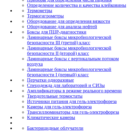
Определение количества и качества клейковины
Термометры
Термогигрометры
Оборудование для определения вязкости
Оборудование для анализа нефтей
Боксы для ПЦР-диагностики
Ламинарные боксы микробиологической
безопасности III (третий) класс
Ламинарные боксы микробиологической
безопасности II (второй) класс
Ламинарные боксы с вертикальным потоком
воздуха
Ламинарные боксы микробиологической
безопасности I (первый) класс
Перчатки одноразовые
Спецодежда для лабораторий и СИЗы
Амплификаторы в режиме реального времени
Твердотельные термостаты
Источники питания для гель-электрофореза
Камеры для гель-электрофореза
Трансиллюминаторы для гель-электрофореза
Климатические камеры
Бактерицидные облучатели