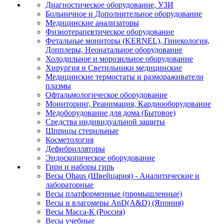
Диагностическое оборудование, УЗИ
Больничное и Дополнительное оборудование
Медицинские анализаторы
Физиотерапевтическое оборудование
Фетальные мониторы (KERNEL), Гинекология,
Допплеры, Неонатальное оборудование
Холодильное и морозильное оборудование
Хирургия и Светильники медицинские
Медицинские термостаты и размораживатели
плазмы
Офтальмологическое оборудование
Мониторинг, Реанимация, Кардиооборудование
Медоборудование для дома (Бытовое)
Средства индивидуальной защиты
Шприцы стерильные
Косметология
Дефибрилляторы
Эндоскопическое оборудование
Гири и наборы гирь
Весы Ohaus (Швейцария) - Аналитические и
лабораторные
Весы платформенные (промышленные)
Весы и влагомеры AnD(A&D) (Япония)
Весы Масса-К (Россия)
Весы учебные