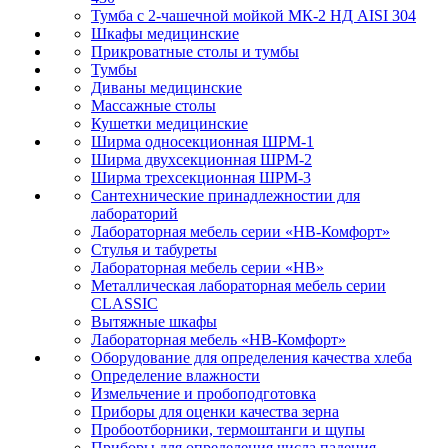
Тумба с 2-чашечной мойкой МК-2 НД AISI 304
Шкафы медицинские
Прикроватные столы и тумбы
Тумбы
Диваны медицинские
Массажные столы
Кушетки медицинские
Ширма односекционная ШРМ-1
Ширма двухсекционная ШРМ-2
Ширма трехсекционная ШРМ-3
Сантехнические принадлежностии для
лабораторий
Лабораторная мебель серии «НВ-Комфорт»
Стулья и табуреты
Лабораторная мебель серии «НВ»
Металлическая лабораторная мебель серии
CLASSIC
Вытяжные шкафы
Лабораторная мебель «НВ-Комфорт»
Оборудование для определения качества хлеба
Определение влажности
Измельчение и пробоподготовка
Приборы для оценки качества зерна
Пробоотборники, термоштанги и щупы
Приборы для определения числа падения