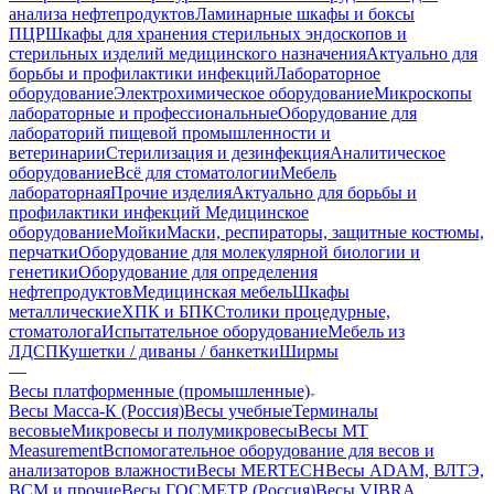
анализа нефтепродуктов
Ламинарные шкафы и боксы
ПЦР
Шкафы для хранения стерильных эндоскопов и
стерильных изделий медицинского назначения
Актуально для
борьбы и профилактики инфекций
Лабораторное
оборудование
Электрохимическое оборудование
Микроскопы
лабораторные и профессиональные
Оборудование для
лабораторий пищевой промышленности и
ветеринарии
Стерилизация и дезинфекция
Аналитическое
оборудование
Всё для стоматологии
Мебель
лабораторная
Прочие изделия
Актуально для борьбы и
профилактики инфекций
Медицинское
оборудование
Мойки
Маски, респираторы, защитные костюмы,
перчатки
Оборудование для молекулярной биологии и
генетики
Оборудование для определения
нефтепродуктов
Медицинская мебель
Шкафы
металлические
ХПК и БПК
Столики процедурные,
стоматолога
Испытательное оборудование
Мебель из
ЛДСП
Кушетки / диваны / банкетки
Ширмы
—
Весы платформенные (промышленные)
Весы Масса-К (Россия)
Весы учебные
Терминалы
весовые
Микровесы и полумикровесы
Весы MT
Measurement
Вспомогательное оборудование для весов и
анализаторов влажности
Весы MERTECH
Весы ADAM, ВЛТЭ,
BCM и прочие
Весы ГОСМЕТР (Россия)
Весы VIBRA