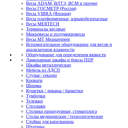
Весы ADAM, ВЛТЭ, BCM и прочие
Весы ГОСМЕТР (Россия)
Весы VIBRA (Япония)
Весы платформенные, взрывобезопасные
Весы MERTECH
Терминалы весовые
Микровесы и полумикровесы
Весы MT Measurement
Вспомогательное оборудование для весов и
анализаторов влажности
Оборудование для определения вязкости
Ламинарные шкафы и боксы ПЦР
Шкафы металлические
Мебель из ЛДСП
Стулья / секции
Кровати
Ширмы
Кушетки / диваны / банкетки
Тумбочки
Тележки
Стеллажи
Столики процедурные, стоматолога
Столы медицинские / технологические
Стойки для капельницы
Штативы