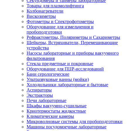
Секундомеры и таймеры лабораторные
Товары для плазмолифтинга
Колбонагреватели
Вискозиметры
Фотометры и Спектрофотометры
Оборудование для измельчения и
пробоподготовки
Рефрактометры, Поляриметры и Сахариметры
Шейкеры, Встряхиватели, Перемешивающие
устройства
Насосы лабораторные и приборы вакуумного
фильтрования
Стекла предметные и покровные
Оборудование для ПЦР-исследований
Бани серологические
Ультразвуковые ванны (мойки)
Холодильники лабораторные и бытовые
Аспираторы
Экстракторы
Печи лабораторные
Шкафы вакуумно-сушильные
Криотермостаты жидкостные
Климатические камеры
Микроволновые системы для пробоподготовки
Машины посудомоечные лабораторные