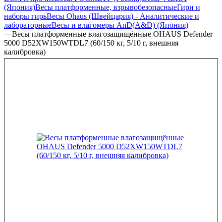
(Япония)
Весы платформенные, взрывобезопасные
Гири и
наборы гирь
Весы Ohaus (Швейцария) - Аналитические и
лабораторные
Весы и влагомеры AnD(A&D) (Япония)
—
Весы платформенные влагозащищённые OHAUS Defender
5000 D52XW150WTDL7 (60/150 кг, 5/10 г, внешняя
калибровка)