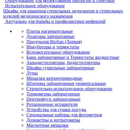
Оборудование для молекулярной биологии и генетики
Испытательное оборудование
Шкафы для хранения стерильных эндоскопов и стерильных
изделий медицинского назначения
Актуально для борьбы и профилактики инфекций
Плиты нагревательные
Дозаторы лабораторные
Продукция BioSan (Латвия)
Инкубаторы и термостаты
Вспомогательное оборудование
Бани лабораторные и Термостаты жидкостные
Аквадистилляторы, бидистилляторы
Шкафы сушильные лабораторные
Лупы
Мешалки верхнеприводные
Штативы лабораторные универсальные
Строительно-испытательное оборудование
Термометры лабораторные
Центрифуги лабораторные
Ротационные испарители
Устройства для сушки посуды
Специальные наборы для фотометров
Дозиметры и нитратомеры
Магнитные мешалки