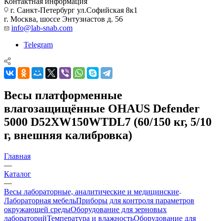
Контактная информация
г. Санкт-Петербург ул.Софийская 8к1
г. Москва, шоссе Энтузиастов д. 56
info@lab-snab.com
Telegram
Весы платформенные
влагозащищённые OHAUS Defender
5000 D52XW150WTDL7 (60/150 кг, 5/10
г, внешняя калибровка)
Главная
—
Каталог
—
Весы лабораторные, аналитические и медицинские
Лабораторная мебель
Приборы для контроля параметров
окружающей среды
Оборудование для зерновых
лабораторий
Температура и влажность
Оборудование для