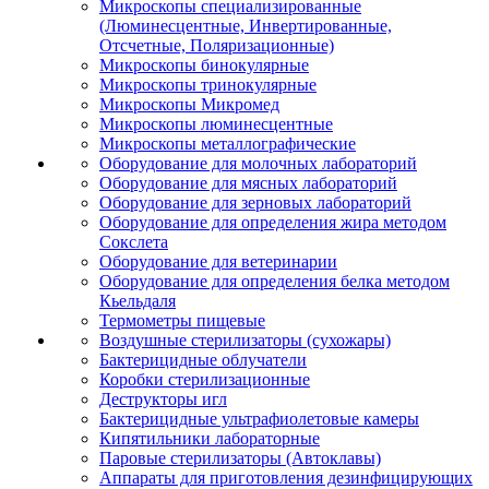
Микроскопы специализированные
(Люминесцентные, Инвертированные,
Отсчетные, Поляризационные)
Микроскопы бинокулярные
Микроскопы тринокулярные
Микроскопы Микромед
Микроскопы люминесцентные
Микроскопы металлографические
Оборудование для молочных лабораторий
Оборудование для мясных лабораторий
Оборудование для зерновых лабораторий
Оборудование для определения жира методом
Сокслета
Оборудование для ветеринарии
Оборудование для определения белка методом
Кьельдаля
Термометры пищевые
Воздушные стерилизаторы (сухожары)
Бактерицидные облучатели
Коробки стерилизационные
Деструкторы игл
Бактерицидные ультрафиолетовые камеры
Кипятильники лабораторные
Паровые стерилизаторы (Автоклавы)
Аппараты для приготовления дезинфицирующих