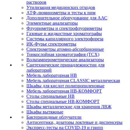
растворов
Утилизация медицинских отходов
АТФ-люминометры и тесты к ним
Дополнительное оборудование для ААС
Элементные анализаторы
Флуориметры и спектрофлуориметры
Газовые и жидкостные хроматографы
Системы капиллярного электрофореза
ИК-Фурье спектрометры
Спектрометры атомно-абсорбционные
Тонкослойная хроматография (ТСХ)
Вольтамперометрические анализаторы
Сантехнические принадлежностии для
лабораторий
Мебель лабораторная НВ
Мебель лабораторная CLASSIC металлическая
Шкафы для кислот полипропиленовые
Мебель лабораторная НВ-КОМФОРТ
Столы специальные НВ
Столы специальные НВ-КОМФОРТ
Шкафы металлические для хранения ЛВЖ
Шкафы вытяжные
Бактерицидные облучатели
Антисептики, дозаторы локтевые и диспенсеры
Экспресс-тесты на COVID-19 и грипп