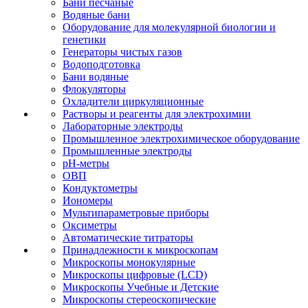
Бани песчаные
Водяные бани
Оборудование для молекулярной биологии и
генетики
Генераторы чистых газов
Водоподготовка
Бани водяные
Флокуляторы
Охладители циркуляционные
Растворы и реагенты для электрохимии
Лабораторные электроды
Промышленное электрохимическое оборудование
Промышленные электроды
pH-метры
ОВП
Кондуктометры
Иономеры
Мультипараметровые приборы
Оксиметры
Автоматические титраторы
Принадлежности к микроскопам
Микроскопы монокулярные
Микроскопы цифровые (LCD)
Микроскопы Учебные и Детские
Микроскопы стереоскопические