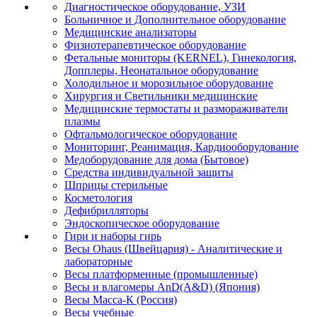
Диагностическое оборудование, УЗИ
Больничное и Дополнительное оборудование
Медицинские анализаторы
Физиотерапевтическое оборудование
Фетальные мониторы (KERNEL), Гинекология,
Допплеры, Неонатальное оборудование
Холодильное и морозильное оборудование
Хирургия и Светильники медицинские
Медицинские термостаты и размораживатели
плазмы
Офтальмологическое оборудование
Мониторинг, Реанимация, Кардиооборудование
Медоборудование для дома (Бытовое)
Средства индивидуальной защиты
Шприцы стерильные
Косметология
Дефибрилляторы
Эндоскопическое оборудование
Гири и наборы гирь
Весы Ohaus (Швейцария) - Аналитические и
лабораторные
Весы платформенные (промышленные)
Весы и влагомеры AnD(A&D) (Япония)
Весы Масса-К (Россия)
Весы учебные