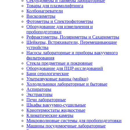
Секундомеры и таймеры лабораторные
Товары для плазмолифтинга
Колбонагреватели
Вискозиметры
Фотометры и Спектрофотометры
Оборудование для измельчения и
пробоподготовки
Рефрактометры, Поляриметры и Сахариметры
Шейкеры, Встряхиватели, Перемешивающие
устройства
Насосы лабораторные и приборы вакуумного
фильтрования
Стекла предметные и покровные
Оборудование для ПЦР-исследований
Бани серологические
Ультразвуковые ванны (мойки)
Холодильники лабораторные и бытовые
Аспираторы
Экстракторы
Печи лабораторные
Шкафы вакуумно-сушильные
Криотермостаты жидкостные
Климатические камеры
Микроволновые системы для пробоподготовки
Машины посудомоечные лабораторные