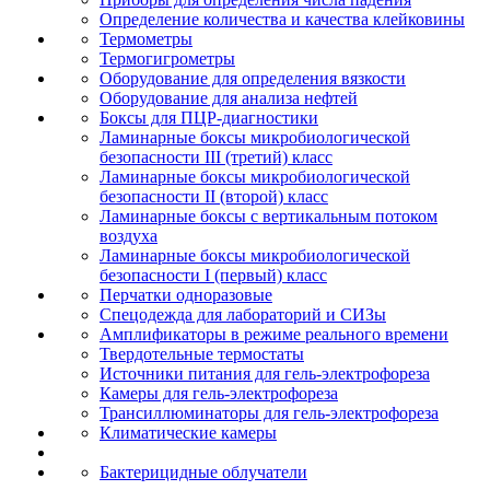
Определение количества и качества клейковины
Термометры
Термогигрометры
Оборудование для определения вязкости
Оборудование для анализа нефтей
Боксы для ПЦР-диагностики
Ламинарные боксы микробиологической
безопасности III (третий) класс
Ламинарные боксы микробиологической
безопасности II (второй) класс
Ламинарные боксы с вертикальным потоком
воздуха
Ламинарные боксы микробиологической
безопасности I (первый) класс
Перчатки одноразовые
Спецодежда для лабораторий и СИЗы
Амплификаторы в режиме реального времени
Твердотельные термостаты
Источники питания для гель-электрофореза
Камеры для гель-электрофореза
Трансиллюминаторы для гель-электрофореза
Климатические камеры
Бактерицидные облучатели