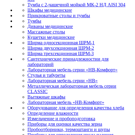
Тумба с 2-чашечной мойкой МК-2 НД AISI 304
Шкафы медицинские
Прикроватные столы и тумбы
Тумбы
Диваны медицинские
Массажные столы
Кушетки медицинские
Ширма односекционная ШРМ-1
Ширма двухсекционная ШРМ-2
Ширма трехсекционная ШРМ-3
Сантехнические принадлежностии для
лабораторий
Лабораторная мебель серии «НВ-Комфорт»
Стулья и табуреты
Лабораторная мебель серии «НВ»
Металлическая лабораторная мебель серии
CLASSIC
Вытяжные шкафы
Лабораторная мебель «НВ-Комфорт»
Оборудование для определения качества хлеба
Определение влажности
Измельчение и пробоподготовка
Приборы для оценки качества зерна
Пробоотборники, термоштанги и щупы
Приборы для определения числа падения