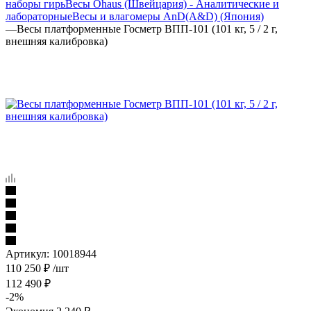
наборы гирь
Весы Ohaus (Швейцария) - Аналитические и
лабораторные
Весы и влагомеры AnD(A&D) (Япония)
—
Весы платформенные Госметр ВПП-101 (101 кг, 5 / 2 г,
внешняя калибровка)
Артикул:
10018944
110 250
₽
/шт
112 490
₽
-
2
%