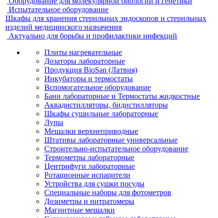
Оборудование для молекулярной биологии и генетики
Испытательное оборудование
Шкафы для хранения стерильных эндоскопов и стерильных
изделий медицинского назначения
Актуально для борьбы и профилактики инфекций
Плиты нагревательные
Дозаторы лабораторные
Продукция BioSan (Латвия)
Инкубаторы и термостаты
Вспомогательное оборудование
Бани лабораторные и Термостаты жидкостные
Аквадистилляторы, бидистилляторы
Шкафы сушильные лабораторные
Лупы
Мешалки верхнеприводные
Штативы лабораторные универсальные
Строительно-испытательное оборудование
Термометры лабораторные
Центрифуги лабораторные
Ротационные испарители
Устройства для сушки посуды
Специальные наборы для фотометров
Дозиметры и нитратомеры
Магнитные мешалки