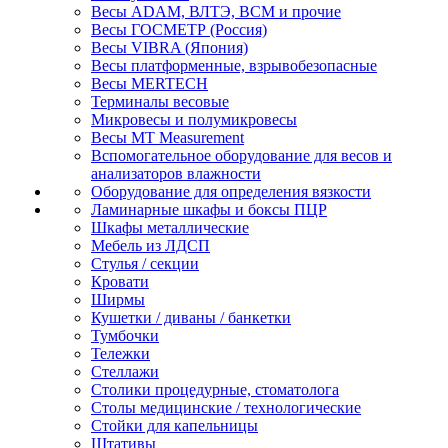
Весы ADAM, ВЛТЭ, BCM и прочие
Весы ГОСМЕТР (Россия)
Весы VIBRA (Япония)
Весы платформенные, взрывобезопасные
Весы MERTECH
Терминалы весовые
Микровесы и полумикровесы
Весы MT Measurement
Вспомогательное оборудование для весов и
анализаторов влажности
Оборудование для определения вязкости
Ламинарные шкафы и боксы ПЦР
Шкафы металлические
Мебель из ЛДСП
Стулья / секции
Кровати
Ширмы
Кушетки / диваны / банкетки
Тумбочки
Тележки
Стеллажи
Столики процедурные, стоматолога
Столы медицинские / технологические
Стойки для капельницы
Штативы