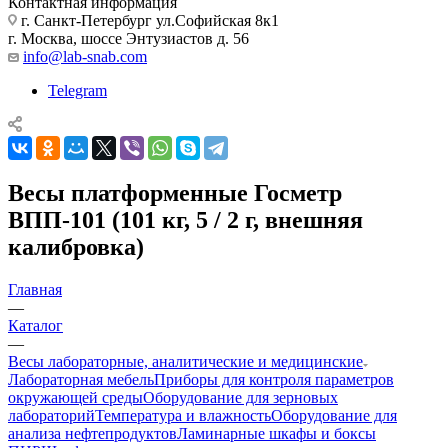
Контактная информация
г. Санкт-Петербург ул.Софийская 8к1
г. Москва, шоссе Энтузиастов д. 56
info@lab-snab.com
Telegram
Весы платформенные Госметр
ВПП-101 (101 кг, 5 / 2 г, внешняя
калибровка)
Главная
—
Каталог
—
Весы лабораторные, аналитические и медицинские
Лабораторная мебель
Приборы для контроля параметров
окружающей среды
Оборудование для зерновых
лабораторий
Температура и влажность
Оборудование для
анализа нефтепродуктов
Ламинарные шкафы и боксы