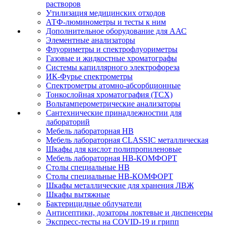
растворов
Утилизация медицинских отходов
АТФ-люминометры и тесты к ним
Дополнительное оборудование для ААС
Элементные анализаторы
Флуориметры и спектрофлуориметры
Газовые и жидкостные хроматографы
Системы капиллярного электрофореза
ИК-Фурье спектрометры
Спектрометры атомно-абсорбционные
Тонкослойная хроматография (ТСХ)
Вольтамперометрические анализаторы
Сантехнические принадлежностии для
лабораторий
Мебель лабораторная НВ
Мебель лабораторная CLASSIC металлическая
Шкафы для кислот полипропиленовые
Мебель лабораторная НВ-КОМФОРТ
Столы специальные НВ
Столы специальные НВ-КОМФОРТ
Шкафы металлические для хранения ЛВЖ
Шкафы вытяжные
Бактерицидные облучатели
Антисептики, дозаторы локтевые и диспенсеры
Экспресс-тесты на COVID-19 и грипп