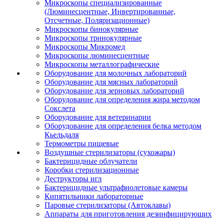
Микроскопы специализированные
(Люминесцентные, Инвертированные,
Отсчетные, Поляризационные)
Микроскопы бинокулярные
Микроскопы тринокулярные
Микроскопы Микромед
Микроскопы люминесцентные
Микроскопы металлографические
Оборудование для молочных лабораторий
Оборудование для мясных лабораторий
Оборудование для зерновых лабораторий
Оборудование для определения жира методом
Сокслета
Оборудование для ветеринарии
Оборудование для определения белка методом
Кьельдаля
Термометры пищевые
Воздушные стерилизаторы (сухожары)
Бактерицидные облучатели
Коробки стерилизационные
Деструкторы игл
Бактерицидные ультрафиолетовые камеры
Кипятильники лабораторные
Паровые стерилизаторы (Автоклавы)
Аппараты для приготовления дезинфицирующих