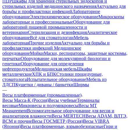
ПЦР
Шкафы для хранения стерильных эндоскопов и
стерильных изделий медицинского назначения
Актуально для
борьбы и профилактики инфекций
Лабораторное
оборудование
Электрохимическое оборудование
Микроскопы
лабораторные и профессиональные
Оборудование для
лабораторий пищевой промышленности и
ветеринарии
Стерилизация и дезинфекция
Аналитическое
оборудование
Всё для стоматологии
Мебель
лабораторная
Прочие изделия
Актуально для борьбы и
профилактики инфекций
Медицинское
оборудование
Мойки
Маски, респираторы, защитные костюмы,
перчатки
Оборудование для молекулярной биологии и
генетики
Оборудование для определения
нефтепродуктов
Медицинская мебель
Шкафы
металлические
ХПК и БПК
Столики процедурные,
стоматолога
Испытательное оборудование
Мебель из
ЛДСП
Кушетки / диваны / банкетки
Ширмы
—
Весы платформенные (промышленные)
Весы Масса-К (Россия)
Весы учебные
Терминалы
весовые
Микровесы и полумикровесы
Весы MT
Measurement
Вспомогательное оборудование для весов и
анализаторов влажности
Весы MERTECH
Весы ADAM, ВЛТЭ,
BCM и прочие
Весы ГОСМЕТР (Россия)
Весы VIBRA
(Япония)
Весы платформенные, взрывобезопасные
Гири и