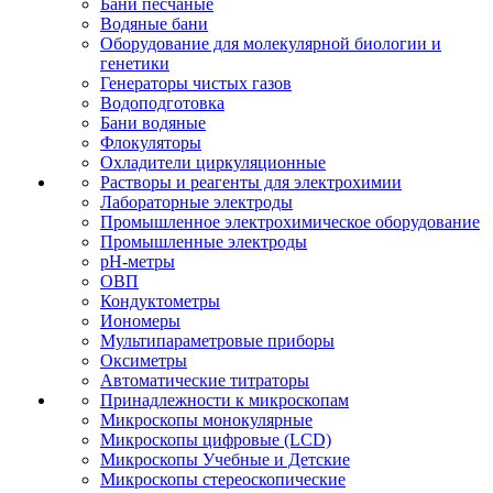
Бани песчаные
Водяные бани
Оборудование для молекулярной биологии и
генетики
Генераторы чистых газов
Водоподготовка
Бани водяные
Флокуляторы
Охладители циркуляционные
Растворы и реагенты для электрохимии
Лабораторные электроды
Промышленное электрохимическое оборудование
Промышленные электроды
pH-метры
ОВП
Кондуктометры
Иономеры
Мультипараметровые приборы
Оксиметры
Автоматические титраторы
Принадлежности к микроскопам
Микроскопы монокулярные
Микроскопы цифровые (LCD)
Микроскопы Учебные и Детские
Микроскопы стереоскопические