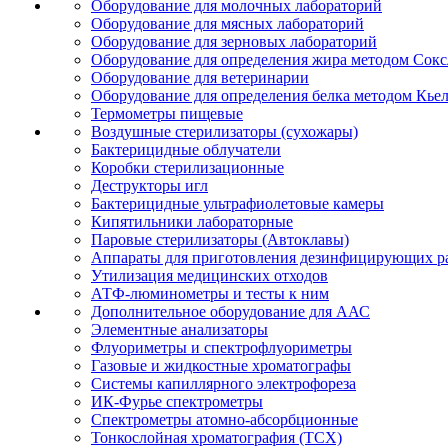
Оборудование для молочных лабораторий
Оборудование для мясных лабораторий
Оборудование для зерновых лабораторий
Оборудование для определения жира методом Сокс
Оборудование для ветеринарии
Оборудование для определения белка методом Кье
Термометры пищевые
Воздушные стерилизаторы (сухожары)
Бактерицидные облучатели
Коробки стерилизационные
Деструкторы игл
Бактерицидные ультрафиолетовые камеры
Кипятильники лабораторные
Паровые стерилизаторы (Автоклавы)
Аппараты для приготовления дезинфицирующих р
Утилизация медицинских отходов
АТФ-люминометры и тесты к ним
Дополнительное оборудование для ААС
Элементные анализаторы
Флуориметры и спектрофлуориметры
Газовые и жидкостные хроматографы
Системы капиллярного электрофореза
ИК-Фурье спектрометры
Спектрометры атомно-абсорбционные
Тонкослойная хроматография (ТСХ)