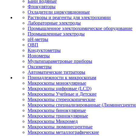
Бани водяные
Флокуляторы
Охладители циркуляционные
Растворы и реагенты для электрохимии
Лабораторные электроды
Промышленное электрохимическое оборудование
Промышленные электроды
pH-метры
ОВП
Кондуктометры
Иономеры
Мультипараметровые приборы
Оксиметры
Автоматические титраторы
Принадлежности к микроскопам
Микроскопы монокулярные
Микроскопы цифровые (LCD)
Микроскопы Учебные и Детские
Микроскопы стереоскопические
Микроскопы специализированные (Люминесцентны
Микроскопы бинокулярные
Микроскопы тринокулярные
Микроскопы Микромед
Микроскопы люминесцентные
Микроскопы металлографические