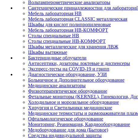
Вольтамперометрические анализаторы
Сантехнические принадлежностии для лаборатори
Мебель лабораторная НВ
Мебель лабораторная CLASSIC металлическая
Шкафы для кислот полипропиленовые
Мебель лабораторная НВ-КОМФОРТ
Столы специальные НВ
Столы специальные НВ-КОМФОРТ
Шкафы металлические для хранения ЛВЖ
Шкафы вытяжные
Бактерицидные облучатели
Антисептики, дозаторы локтевые и диспенсеры
Экспресс-тесты на COVID-19 и грипп
Диагностическое оборудование, УЗИ
Больничное и Дополнительное оборудование
Медицинские анализаторы
Физиотерапевтическое оборудование
Фетальные мониторы (KERNEL), Гинекология, Доп
Холодильное и морозильное оборудование
Хирургия и Светильники медицинские
Медицинские термостаты и размораживатели плаз
Офтальмологическое оборудование
Мониторинг, Реанимация, Кардиооборудование
Медоборудование для дома (Бытовое)
Средства индивидуальной защиты