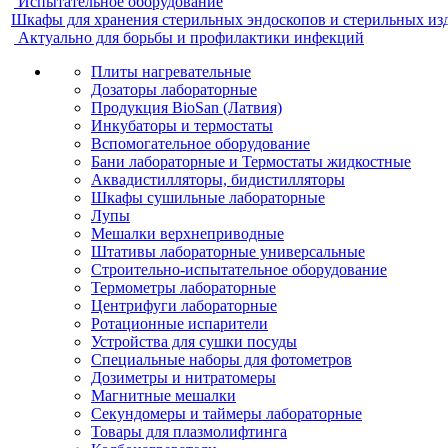
Испытательное оборудование
Шкафы для хранения стерильных эндоскопов и стерильных из
Актуально для борьбы и профилактики инфекций
Плиты нагревательные
Дозаторы лабораторные
Продукция BioSan (Латвия)
Инкубаторы и термостаты
Вспомогательное оборудование
Бани лабораторные и Термостаты жидкостные
Аквадистилляторы, бидистилляторы
Шкафы сушильные лабораторные
Лупы
Мешалки верхнеприводные
Штативы лабораторные универсальные
Строительно-испытательное оборудование
Термометры лабораторные
Центрифуги лабораторные
Ротационные испарители
Устройства для сушки посуды
Специальные наборы для фотометров
Дозиметры и нитратомеры
Магнитные мешалки
Секундомеры и таймеры лабораторные
Товары для плазмолифтинга