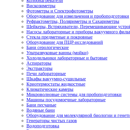
Колбонагреватели
Вискозиметры
Фотометры и Спектрофотометры
Оборудование для измельчения и пробоподготовки
Рефрактометры, Поляриметры и Сахариметры
Шейкеры, Встряхиватели, Перемешивающие устро
Насосы лабораторные и приборы вакуумного филь
Стекла предметные и покровные
Оборудование для ПЦР-исследований
Бани серологические
Ультразвуковые ванны (мойки)
Холодильники лабораторные и бытовые
Аспираторы
Экстракторы
Печи лабораторные
Шкафы вакуумно-сушильные
Криотермостаты жидкостные
Климатические камеры
Микроволновые системы для пробоподготовки
Машины посудомоечные лабораторные
Бани песчаные
Водяные бани
Оборудование для молекулярной биологии и генет
Генераторы чистых газов
Водоподготовка