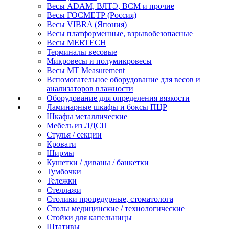
Весы ADAM, ВЛТЭ, BCM и прочие
Весы ГОСМЕТР (Россия)
Весы VIBRA (Япония)
Весы платформенные, взрывобезопасные
Весы MERTECH
Терминалы весовые
Микровесы и полумикровесы
Весы MT Measurement
Вспомогательное оборудование для весов и
анализаторов влажности
Оборудование для определения вязкости
Ламинарные шкафы и боксы ПЦР
Шкафы металлические
Мебель из ЛДСП
Стулья / секции
Кровати
Ширмы
Кушетки / диваны / банкетки
Тумбочки
Тележки
Стеллажи
Столики процедурные, стоматолога
Столы медицинские / технологические
Стойки для капельницы
Штативы