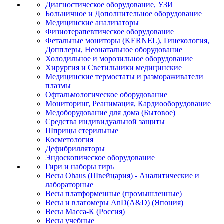
Диагностическое оборудование, УЗИ
Больничное и Дополнительное оборудование
Медицинские анализаторы
Физиотерапевтическое оборудование
Фетальные мониторы (KERNEL), Гинекология,
Допплеры, Неонатальное оборудование
Холодильное и морозильное оборудование
Хирургия и Светильники медицинские
Медицинские термостаты и размораживатели
плазмы
Офтальмологическое оборудование
Мониторинг, Реанимация, Кардиооборудование
Медоборудование для дома (Бытовое)
Средства индивидуальной защиты
Шприцы стерильные
Косметология
Дефибрилляторы
Эндоскопическое оборудование
Гири и наборы гирь
Весы Ohaus (Швейцария) - Аналитические и
лабораторные
Весы платформенные (промышленные)
Весы и влагомеры AnD(A&D) (Япония)
Весы Масса-К (Россия)
Весы учебные