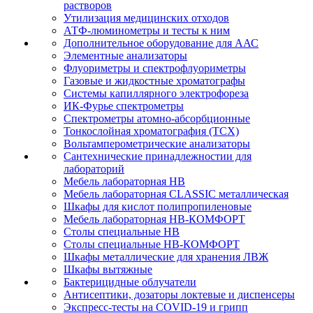
растворов
Утилизация медицинских отходов
АТФ-люминометры и тесты к ним
Дополнительное оборудование для ААС
Элементные анализаторы
Флуориметры и спектрофлуориметры
Газовые и жидкостные хроматографы
Системы капиллярного электрофореза
ИК-Фурье спектрометры
Спектрометры атомно-абсорбционные
Тонкослойная хроматография (ТСХ)
Вольтамперометрические анализаторы
Сантехнические принадлежностии для
лабораторий
Мебель лабораторная НВ
Мебель лабораторная CLASSIC металлическая
Шкафы для кислот полипропиленовые
Мебель лабораторная НВ-КОМФОРТ
Столы специальные НВ
Столы специальные НВ-КОМФОРТ
Шкафы металлические для хранения ЛВЖ
Шкафы вытяжные
Бактерицидные облучатели
Антисептики, дозаторы локтевые и диспенсеры
Экспресс-тесты на COVID-19 и грипп