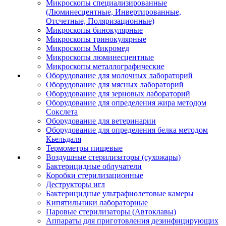
Микроскопы специализированные
(Люминесцентные, Инвертированные,
Отсчетные, Поляризационные)
Микроскопы бинокулярные
Микроскопы тринокулярные
Микроскопы Микромед
Микроскопы люминесцентные
Микроскопы металлографические
Оборудование для молочных лабораторий
Оборудование для мясных лабораторий
Оборудование для зерновых лабораторий
Оборудование для определения жира методом
Сокслета
Оборудование для ветеринарии
Оборудование для определения белка методом
Кьельдаля
Термометры пищевые
Воздушные стерилизаторы (сухожары)
Бактерицидные облучатели
Коробки стерилизационные
Деструкторы игл
Бактерицидные ультрафиолетовые камеры
Кипятильники лабораторные
Паровые стерилизаторы (Автоклавы)
Аппараты для приготовления дезинфицирующих