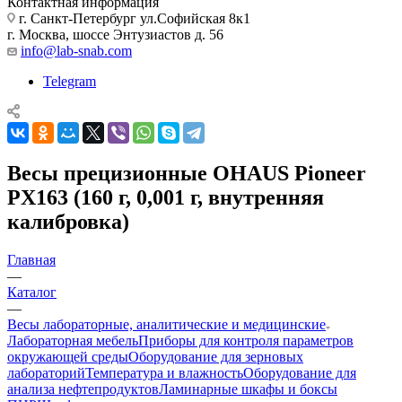
Контактная информация
г. Санкт-Петербург ул.Софийская 8к1
г. Москва, шоссе Энтузиастов д. 56
info@lab-snab.com
Telegram
Весы прецизионные OHAUS Pioneer
PX163 (160 г, 0,001 г, внутренняя
калибровка)
Главная
—
Каталог
—
Весы лабораторные, аналитические и медицинские
Лабораторная мебель
Приборы для контроля параметров
окружающей среды
Оборудование для зерновых
лабораторий
Температура и влажность
Оборудование для
анализа нефтепродуктов
Ламинарные шкафы и боксы