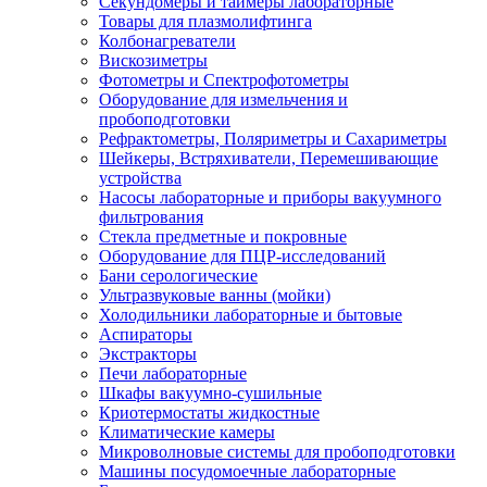
Секундомеры и таймеры лабораторные
Товары для плазмолифтинга
Колбонагреватели
Вискозиметры
Фотометры и Спектрофотометры
Оборудование для измельчения и
пробоподготовки
Рефрактометры, Поляриметры и Сахариметры
Шейкеры, Встряхиватели, Перемешивающие
устройства
Насосы лабораторные и приборы вакуумного
фильтрования
Стекла предметные и покровные
Оборудование для ПЦР-исследований
Бани серологические
Ультразвуковые ванны (мойки)
Холодильники лабораторные и бытовые
Аспираторы
Экстракторы
Печи лабораторные
Шкафы вакуумно-сушильные
Криотермостаты жидкостные
Климатические камеры
Микроволновые системы для пробоподготовки
Машины посудомоечные лабораторные