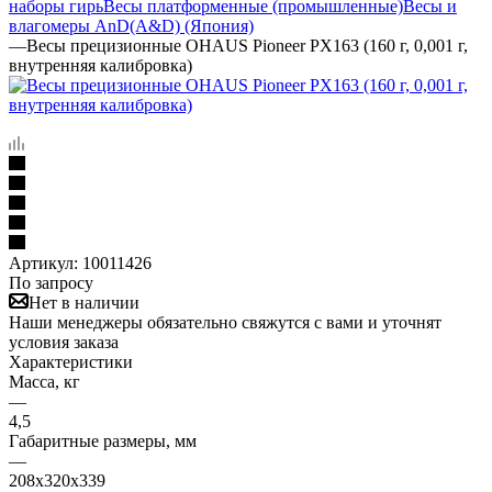
наборы гирь
Весы платформенные (промышленные)
Весы и
влагомеры AnD(A&D) (Япония)
—
Весы прецизионные OHAUS Pioneer PX163 (160 г, 0,001 г,
внутренняя калибровка)
Артикул:
10011426
По запросу
Нет в наличии
Наши менеджеры обязательно свяжутся с вами и уточнят
условия заказа
Характеристики
Масса, кг
—
4,5
Габаритные размеры, мм
—
208х320х339