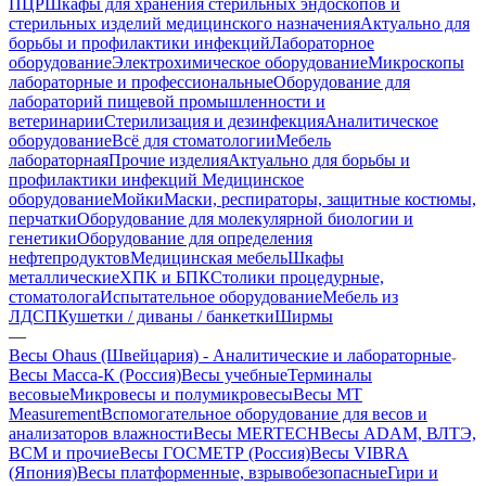
ПЦР
Шкафы для хранения стерильных эндоскопов и
стерильных изделий медицинского назначения
Актуально для
борьбы и профилактики инфекций
Лабораторное
оборудование
Электрохимическое оборудование
Микроскопы
лабораторные и профессиональные
Оборудование для
лабораторий пищевой промышленности и
ветеринарии
Стерилизация и дезинфекция
Аналитическое
оборудование
Всё для стоматологии
Мебель
лабораторная
Прочие изделия
Актуально для борьбы и
профилактики инфекций
Медицинское
оборудование
Мойки
Маски, респираторы, защитные костюмы,
перчатки
Оборудование для молекулярной биологии и
генетики
Оборудование для определения
нефтепродуктов
Медицинская мебель
Шкафы
металлические
ХПК и БПК
Столики процедурные,
стоматолога
Испытательное оборудование
Мебель из
ЛДСП
Кушетки / диваны / банкетки
Ширмы
—
Весы Ohaus (Швейцария) - Аналитические и лабораторные
Весы Масса-К (Россия)
Весы учебные
Терминалы
весовые
Микровесы и полумикровесы
Весы MT
Measurement
Вспомогательное оборудование для весов и
анализаторов влажности
Весы MERTECH
Весы ADAM, ВЛТЭ,
BCM и прочие
Весы ГОСМЕТР (Россия)
Весы VIBRA
(Япония)
Весы платформенные, взрывобезопасные
Гири и