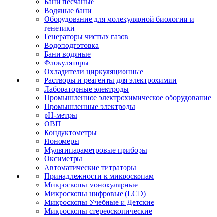
Бани песчаные
Водяные бани
Оборудование для молекулярной биологии и
генетики
Генераторы чистых газов
Водоподготовка
Бани водяные
Флокуляторы
Охладители циркуляционные
Растворы и реагенты для электрохимии
Лабораторные электроды
Промышленное электрохимическое оборудование
Промышленные электроды
pH-метры
ОВП
Кондуктометры
Иономеры
Мультипараметровые приборы
Оксиметры
Автоматические титраторы
Принадлежности к микроскопам
Микроскопы монокулярные
Микроскопы цифровые (LCD)
Микроскопы Учебные и Детские
Микроскопы стереоскопические