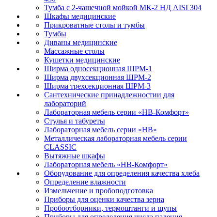
Тумба с 2-чашечной мойкой МК-2 НД AISI 304
Шкафы медицинские
Прикроватные столы и тумбы
Тумбы
Диваны медицинские
Массажные столы
Кушетки медицинские
Ширма односекционная ШРМ-1
Ширма двухсекционная ШРМ-2
Ширма трехсекционная ШРМ-3
Сантехнические принадлежностии для
лабораторий
Лабораторная мебель серии «НВ-Комфорт»
Стулья и табуреты
Лабораторная мебель серии «НВ»
Металлическая лабораторная мебель серии
CLASSIC
Вытяжные шкафы
Лабораторная мебель «НВ-Комфорт»
Оборудование для определения качества хлеба
Определение влажности
Измельчение и пробоподготовка
Приборы для оценки качества зерна
Пробоотборники, термоштанги и щупы
Приборы для определения числа падения