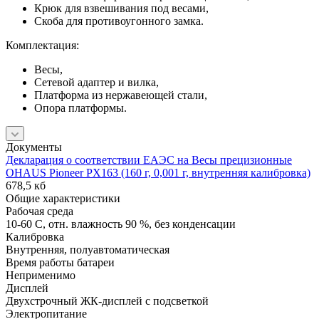
Крюк для взвешивания под весами,
Скоба для противоугонного замка.
Комплектация:
Весы,
Сетевой адаптер и вилка,
Платформа из нержавеющей стали,
Опора платформы.
Документы
Декларация о соответствии ЕАЭС на Весы прецизионные
OHAUS Pioneer PX163 (160 г, 0,001 г, внутренняя калибровка)
678,5 кб
Общие характеристики
Рабочая среда
10-60 C, отн. влажность 90 %, без конденсации
Калибровка
Внутренняя, полуавтоматическая
Время работы батареи
Неприменимо
Дисплей
Двухстрочный ЖК-дисплей с подсветкой
Электропитание