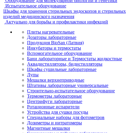
Оборудование для молекулярной биологии и генетики
Испытательное оборудование
Шкафы для хранения стерильных эндоскопов и стерильных
изделий медицинского назначения
Актуально для борьбы и профилактики инфекций
Плиты нагревательные
Дозаторы лабораторные
Продукция BioSan (Латвия)
Инкубаторы и термостаты
Вспомогательное оборудование
Бани лабораторные и Термостаты жидкостные
Аквадистилляторы, бидистилляторы
Шкафы сушильные лабораторные
Лупы
Мешалки верхнеприводные
Штативы лабораторные универсальные
Строительно-испытательное оборудование
Термометры лабораторные
Центрифуги лабораторные
Ротационные испарители
Устройства для сушки посуды
Специальные наборы для фотометров
Дозиметры и нитратомеры
Магнитные мешалки