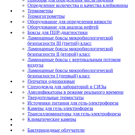
Определение количества и качества клейковины
Термометры
Термогигрометры
Оборудование для определения вязкости
Оборудование для анализа нефтей
Боксы для ПЦР-диагностики
Ламинарные боксы микробиологической
безопасности III (третий) класс
Ламинарные боксы микробиологической
безопасности II (второй) класс
Ламинарные боксы с вертикальным потоком
воздуха
Ламинарные боксы микробиологической
безопасности I (первый) класс
Перчатки одноразовые
Спецодежда для лабораторий и СИЗы
Амплификаторы в режиме реального времени
Твердотельные термостаты
Источники питания для гель-электрофореза
Камеры для гель-электрофореза
Трансиллюминаторы для гель-электрофореза
Климатические камеры
Бактерицидные облучатели