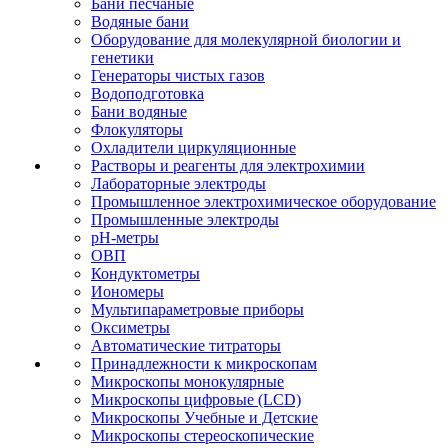
Бани песчаные
Водяные бани
Оборудование для молекулярной биологии и
генетики
Генераторы чистых газов
Водоподготовка
Бани водяные
Флокуляторы
Охладители циркуляционные
Растворы и реагенты для электрохимии
Лабораторные электроды
Промышленное электрохимическое оборудование
Промышленные электроды
pH-метры
ОВП
Кондуктометры
Иономеры
Мультипараметровые приборы
Оксиметры
Автоматические титраторы
Принадлежности к микроскопам
Микроскопы монокулярные
Микроскопы цифровые (LCD)
Микроскопы Учебные и Детские
Микроскопы стереоскопические