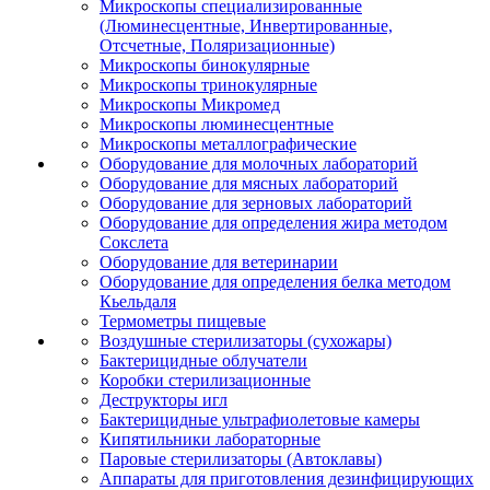
Микроскопы специализированные
(Люминесцентные, Инвертированные,
Отсчетные, Поляризационные)
Микроскопы бинокулярные
Микроскопы тринокулярные
Микроскопы Микромед
Микроскопы люминесцентные
Микроскопы металлографические
Оборудование для молочных лабораторий
Оборудование для мясных лабораторий
Оборудование для зерновых лабораторий
Оборудование для определения жира методом
Сокслета
Оборудование для ветеринарии
Оборудование для определения белка методом
Кьельдаля
Термометры пищевые
Воздушные стерилизаторы (сухожары)
Бактерицидные облучатели
Коробки стерилизационные
Деструкторы игл
Бактерицидные ультрафиолетовые камеры
Кипятильники лабораторные
Паровые стерилизаторы (Автоклавы)
Аппараты для приготовления дезинфицирующих