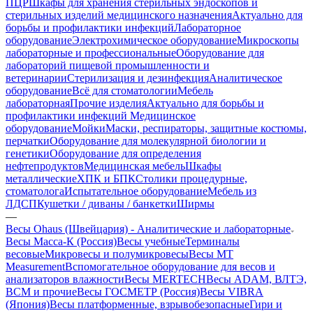
ПЦР
Шкафы для хранения стерильных эндоскопов и
стерильных изделий медицинского назначения
Актуально для
борьбы и профилактики инфекций
Лабораторное
оборудование
Электрохимическое оборудование
Микроскопы
лабораторные и профессиональные
Оборудование для
лабораторий пищевой промышленности и
ветеринарии
Стерилизация и дезинфекция
Аналитическое
оборудование
Всё для стоматологии
Мебель
лабораторная
Прочие изделия
Актуально для борьбы и
профилактики инфекций
Медицинское
оборудование
Мойки
Маски, респираторы, защитные костюмы,
перчатки
Оборудование для молекулярной биологии и
генетики
Оборудование для определения
нефтепродуктов
Медицинская мебель
Шкафы
металлические
ХПК и БПК
Столики процедурные,
стоматолога
Испытательное оборудование
Мебель из
ЛДСП
Кушетки / диваны / банкетки
Ширмы
—
Весы Ohaus (Швейцария) - Аналитические и лабораторные
Весы Масса-К (Россия)
Весы учебные
Терминалы
весовые
Микровесы и полумикровесы
Весы MT
Measurement
Вспомогательное оборудование для весов и
анализаторов влажности
Весы MERTECH
Весы ADAM, ВЛТЭ,
BCM и прочие
Весы ГОСМЕТР (Россия)
Весы VIBRA
(Япония)
Весы платформенные, взрывобезопасные
Гири и