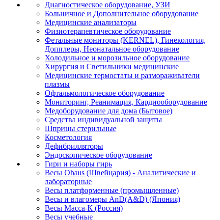
Диагностическое оборудование, УЗИ
Больничное и Дополнительное оборудование
Медицинские анализаторы
Физиотерапевтическое оборудование
Фетальные мониторы (KERNEL), Гинекология,
Допплеры, Неонатальное оборудование
Холодильное и морозильное оборудование
Хирургия и Светильники медицинские
Медицинские термостаты и размораживатели
плазмы
Офтальмологическое оборудование
Мониторинг, Реанимация, Кардиооборудование
Медоборудование для дома (Бытовое)
Средства индивидуальной защиты
Шприцы стерильные
Косметология
Дефибрилляторы
Эндоскопическое оборудование
Гири и наборы гирь
Весы Ohaus (Швейцария) - Аналитические и
лабораторные
Весы платформенные (промышленные)
Весы и влагомеры AnD(A&D) (Япония)
Весы Масса-К (Россия)
Весы учебные