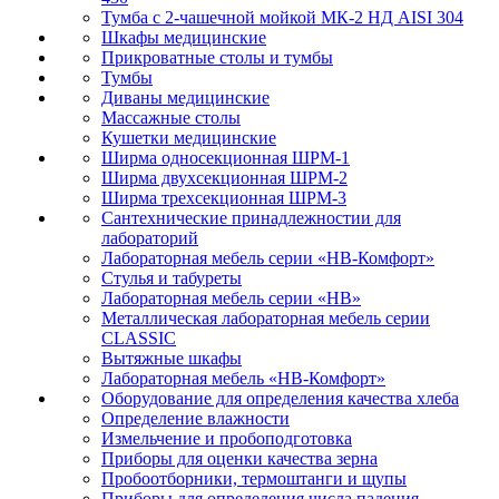
Тумба с 2-чашечной мойкой МК-2 НД AISI 304
Шкафы медицинские
Прикроватные столы и тумбы
Тумбы
Диваны медицинские
Массажные столы
Кушетки медицинские
Ширма односекционная ШРМ-1
Ширма двухсекционная ШРМ-2
Ширма трехсекционная ШРМ-3
Сантехнические принадлежностии для
лабораторий
Лабораторная мебель серии «НВ-Комфорт»
Стулья и табуреты
Лабораторная мебель серии «НВ»
Металлическая лабораторная мебель серии
CLASSIC
Вытяжные шкафы
Лабораторная мебель «НВ-Комфорт»
Оборудование для определения качества хлеба
Определение влажности
Измельчение и пробоподготовка
Приборы для оценки качества зерна
Пробоотборники, термоштанги и щупы
Приборы для определения числа падения