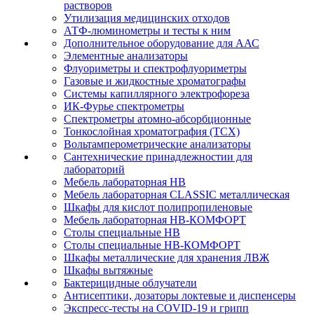
растворов
Утилизация медицинских отходов
АТФ-люминометры и тесты к ним
Дополнительное оборудование для ААС
Элементные анализаторы
Флуориметры и спектрофлуориметры
Газовые и жидкостные хроматографы
Системы капиллярного электрофореза
ИК-Фурье спектрометры
Спектрометры атомно-абсорбционные
Тонкослойная хроматография (ТСХ)
Вольтамперометрические анализаторы
Сантехнические принадлежностии для
лабораторий
Мебель лабораторная НВ
Мебель лабораторная CLASSIC металлическая
Шкафы для кислот полипропиленовые
Мебель лабораторная НВ-КОМФОРТ
Столы специальные НВ
Столы специальные НВ-КОМФОРТ
Шкафы металлические для хранения ЛВЖ
Шкафы вытяжные
Бактерицидные облучатели
Антисептики, дозаторы локтевые и диспенсеры
Экспресс-тесты на COVID-19 и грипп