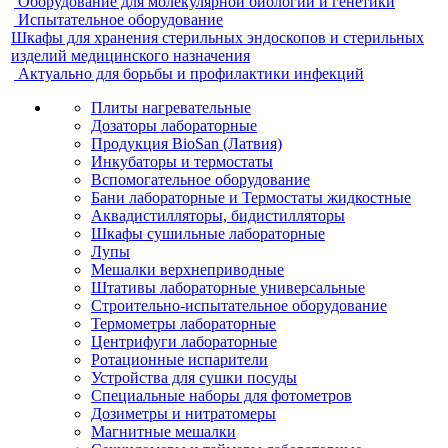
Оборудование для молекулярной биологии и генетики
Испытательное оборудование
Шкафы для хранения стерильных эндоскопов и стерильных
изделий медицинского назначения
Актуально для борьбы и профилактики инфекций
Плиты нагревательные
Дозаторы лабораторные
Продукция BioSan (Латвия)
Инкубаторы и термостаты
Вспомогательное оборудование
Бани лабораторные и Термостаты жидкостные
Аквадистилляторы, бидистилляторы
Шкафы сушильные лабораторные
Лупы
Мешалки верхнеприводные
Штативы лабораторные универсальные
Строительно-испытательное оборудование
Термометры лабораторные
Центрифуги лабораторные
Ротационные испарители
Устройства для сушки посуды
Специальные наборы для фотометров
Дозиметры и нитратомеры
Магнитные мешалки