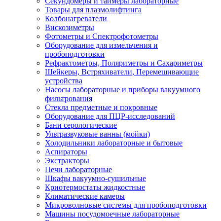
Секундомеры и таймеры лабораторные
Товары для плазмолифтинга
Колбонагреватели
Вискозиметры
Фотометры и Спектрофотометры
Оборудование для измельчения и
пробоподготовки
Рефрактометры, Поляриметры и Сахариметры
Шейкеры, Встряхиватели, Перемешивающие
устройства
Насосы лабораторные и приборы вакуумного
фильтрования
Стекла предметные и покровные
Оборудование для ПЦР-исследований
Бани серологические
Ультразвуковые ванны (мойки)
Холодильники лабораторные и бытовые
Аспираторы
Экстракторы
Печи лабораторные
Шкафы вакуумно-сушильные
Криотермостаты жидкостные
Климатические камеры
Микроволновые системы для пробоподготовки
Машины посудомоечные лабораторные