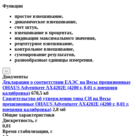
Функции
простое взвешивание,
динамическое взвешивание,
счет штук,
взвешивание в процентах,
индикация максимального значения,
рецептурное взвешивание,
контрольное взвешивание,
суммирование результатов,
разнообразные единицы измерения.
Документы
Декларация о соответствии ЕАЭС на Весы прецизионные
OHAUS Adventurer AX4202Е (4200 г, 0,01 г, внешняя
калибровка)
678,5 кб
Свидетельство об утверждении типа СИ на Весы
прецизионные OHAUS Adventurer AX4202Е (4200 г, 0,01 г,
внешняя калибровка)
2,8 мб
Общие характеристики
Дискретность, г
0,01
Время стабилизации, с