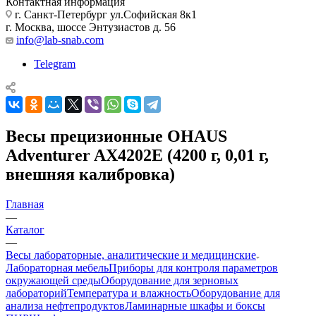
Контактная информация
г. Санкт-Петербург ул.Софийская 8к1
г. Москва, шоссе Энтузиастов д. 56
info@lab-snab.com
Telegram
Весы прецизионные OHAUS
Adventurer AX4202Е (4200 г, 0,01 г,
внешняя калибровка)
Главная
—
Каталог
—
Весы лабораторные, аналитические и медицинские
Лабораторная мебель
Приборы для контроля параметров
окружающей среды
Оборудование для зерновых
лабораторий
Температура и влажность
Оборудование для
анализа нефтепродуктов
Ламинарные шкафы и боксы