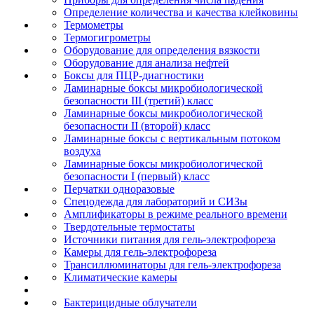
Определение количества и качества клейковины
Термометры
Термогигрометры
Оборудование для определения вязкости
Оборудование для анализа нефтей
Боксы для ПЦР-диагностики
Ламинарные боксы микробиологической
безопасности III (третий) класс
Ламинарные боксы микробиологической
безопасности II (второй) класс
Ламинарные боксы с вертикальным потоком
воздуха
Ламинарные боксы микробиологической
безопасности I (первый) класс
Перчатки одноразовые
Спецодежда для лабораторий и СИЗы
Амплификаторы в режиме реального времени
Твердотельные термостаты
Источники питания для гель-электрофореза
Камеры для гель-электрофореза
Трансиллюминаторы для гель-электрофореза
Климатические камеры
Бактерицидные облучатели