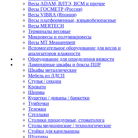
Весы ADAM, ВЛТЭ, BCM и прочие
Весы ГОСМЕТР (Россия)
Весы VIBRA (Япония)
Весы платформенные, взрывобезопасные
Весы MERTECH
Терминалы весовые
Микровесы и полумикровесы
Весы MT Measurement
Вспомогательное оборудование для весов и
анализаторов влажности
Оборудование для определения вязкости
Ламинарные шкафы и боксы ПЦР
Шкафы металлические
Мебель из ЛДСП
Стулья / секции
Кровати
Ширмы
Кушетки / диваны / банкетки
Тумбочки
Тележки
Стеллажи
Столики процедурные, стоматолога
Столы медицинские / технологические
Стойки для капельницы
Штативы