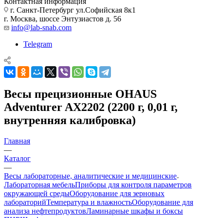
Контактная информация
г. Санкт-Петербург ул.Софийская 8к1
г. Москва, шоссе Энтузиастов д. 56
info@lab-snab.com
Telegram
Весы прецизионные OHAUS
Adventurer AX2202 (2200 г, 0,01 г,
внутренняя калибровка)
Главная
—
Каталог
—
Весы лабораторные, аналитические и медицинские
Лабораторная мебель
Приборы для контроля параметров
окружающей среды
Оборудование для зерновых
лабораторий
Температура и влажность
Оборудование для
анализа нефтепродуктов
Ламинарные шкафы и боксы