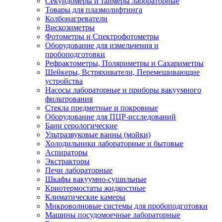
Секундомеры и таймеры лабораторные
Товары для плазмолифтинга
Колбонагреватели
Вискозиметры
Фотометры и Спектрофотометры
Оборудование для измельчения и
пробоподготовки
Рефрактометры, Поляриметры и Сахариметры
Шейкеры, Встряхиватели, Перемешивающие
устройства
Насосы лабораторные и приборы вакуумного
фильтрования
Стекла предметные и покровные
Оборудование для ПЦР-исследований
Бани серологические
Ультразвуковые ванны (мойки)
Холодильники лабораторные и бытовые
Аспираторы
Экстракторы
Печи лабораторные
Шкафы вакуумно-сушильные
Криотермостаты жидкостные
Климатические камеры
Микроволновые системы для пробоподготовки
Машины посудомоечные лабораторные