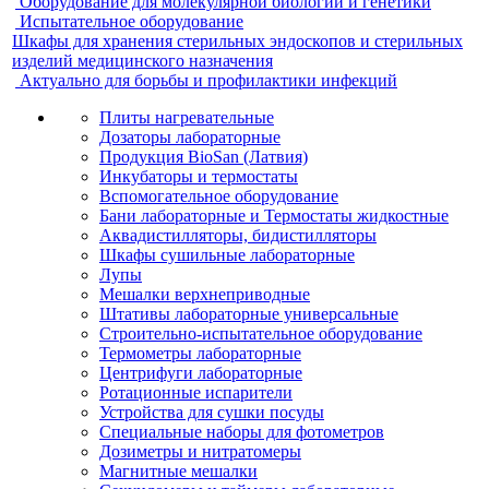
Оборудование для молекулярной биологии и генетики
Испытательное оборудование
Шкафы для хранения стерильных эндоскопов и стерильных
изделий медицинского назначения
Актуально для борьбы и профилактики инфекций
Плиты нагревательные
Дозаторы лабораторные
Продукция BioSan (Латвия)
Инкубаторы и термостаты
Вспомогательное оборудование
Бани лабораторные и Термостаты жидкостные
Аквадистилляторы, бидистилляторы
Шкафы сушильные лабораторные
Лупы
Мешалки верхнеприводные
Штативы лабораторные универсальные
Строительно-испытательное оборудование
Термометры лабораторные
Центрифуги лабораторные
Ротационные испарители
Устройства для сушки посуды
Специальные наборы для фотометров
Дозиметры и нитратомеры
Магнитные мешалки