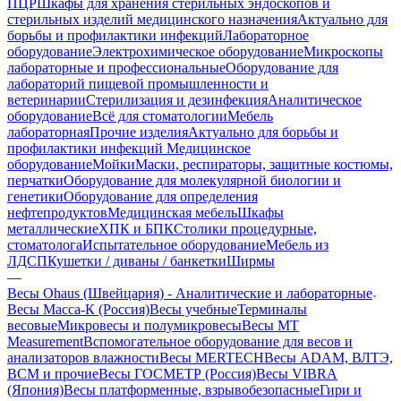
ПЦР
Шкафы для хранения стерильных эндоскопов и
стерильных изделий медицинского назначения
Актуально для
борьбы и профилактики инфекций
Лабораторное
оборудование
Электрохимическое оборудование
Микроскопы
лабораторные и профессиональные
Оборудование для
лабораторий пищевой промышленности и
ветеринарии
Стерилизация и дезинфекция
Аналитическое
оборудование
Всё для стоматологии
Мебель
лабораторная
Прочие изделия
Актуально для борьбы и
профилактики инфекций
Медицинское
оборудование
Мойки
Маски, респираторы, защитные костюмы,
перчатки
Оборудование для молекулярной биологии и
генетики
Оборудование для определения
нефтепродуктов
Медицинская мебель
Шкафы
металлические
ХПК и БПК
Столики процедурные,
стоматолога
Испытательное оборудование
Мебель из
ЛДСП
Кушетки / диваны / банкетки
Ширмы
—
Весы Ohaus (Швейцария) - Аналитические и лабораторные
Весы Масса-К (Россия)
Весы учебные
Терминалы
весовые
Микровесы и полумикровесы
Весы MT
Measurement
Вспомогательное оборудование для весов и
анализаторов влажности
Весы MERTECH
Весы ADAM, ВЛТЭ,
BCM и прочие
Весы ГОСМЕТР (Россия)
Весы VIBRA
(Япония)
Весы платформенные, взрывобезопасные
Гири и