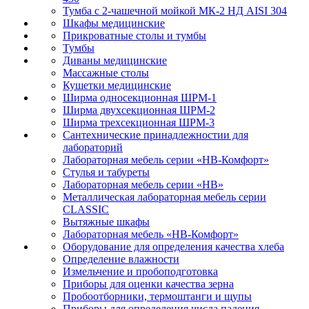
Тумба с 2-чашечной мойкой МК-2 НД AISI 304
Шкафы медицинские
Прикроватные столы и тумбы
Тумбы
Диваны медицинские
Массажные столы
Кушетки медицинские
Ширма односекционная ШРМ-1
Ширма двухсекционная ШРМ-2
Ширма трехсекционная ШРМ-3
Сантехнические принадлежностии для
лабораторий
Лабораторная мебель серии «НВ-Комфорт»
Стулья и табуреты
Лабораторная мебель серии «НВ»
Металлическая лабораторная мебель серии
CLASSIC
Вытяжные шкафы
Лабораторная мебель «НВ-Комфорт»
Оборудование для определения качества хлеба
Определение влажности
Измельчение и пробоподготовка
Приборы для оценки качества зерна
Пробоотборники, термоштанги и щупы
Приборы для определения числа падения