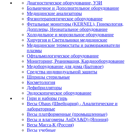
Диагностическое оборудование, УЗИ
Больничное и Дополнительное оборудование
Медицинские анализаторы
Физиотерапевтическое оборудование
Фетальные мониторы (KERNEL), Гинекология,
Допплеры, Неонатальное оборудование
Холодильное и морозильное оборудование
Хирургия и Светильники медицинские
Медицинские термостаты и размораживатели
плазмы
Офтальмологическое оборудование
Мониторинг, Реанимация, Кардиооборудование
Медоборудование для дома (Бытовое)
Средства индивидуальной защиты
Шприцы стерильные
Косметология
Дефибрилляторы
Эндоскопическое оборудование
Гири и наборы гирь
Весы Ohaus (Швейцария) - Аналитические и
лабораторные
Весы платформенные (промышленные)
Весы и влагомеры AnD(A&D) (Япония)
Весы Масса-К (Россия)
Весы учебные