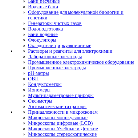
Бани песчаные
Водяные бани
Оборудование для молекулярной биологии и
генетики
Генераторы чистых газов
Водоподготовка
Бани водяные
Флокуляторы
Охладители циркуляционные
Растворы и реагенты для электрохимии
Лабораторные электроды
Промышленное электрохимическое оборудование
Промышленные электроды
pH-метры
ОВП
Кондуктометры
Иономеры
Мультипараметровые приборы
Оксиметры
Автоматические титраторы
Принадлежности к микроскопам
Микроскопы монокулярные
Микроскопы цифровые (LCD)
Микроскопы Учебные и Детские
Микроскопы стереоскопические