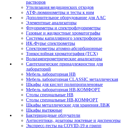
растворов
Утилизация медицинских отходов
АТФ-люминометры и тесты к ним
Дополнительное оборудование для ААС
Элементные анализаторы
Флуориметры и спектрофлуориметры
Газовые и жидкостные хроматографы
Системы капиллярного электрофореза
ИК-Фурье спектрометры
Спектрометры атомно-абсорбционные
Тонкослойная хроматография (ТСХ)
Вольтамперометрические анализаторы
Сантехнические принадлежностии для
лабораторий
Мебель лабораторная НВ
Мебель лабораторная CLASSIC металлическая
Шкафы для кислот полипропиленовые
Мебель лабораторная НВ-КОМФОРТ
Столы специальные НВ
Столы специальные НВ-КОМФОРТ
Шкафы металлические для хранения ЛВЖ
Шкафы вытяжные
Бактерицидные облучатели
Антисептики, дозаторы локтевые и диспенсеры
Экспресс-тесты на COVID-19 и грипп