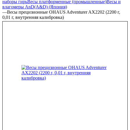
наборы гирь
Весы платформенные (промышленные)
Весы и
влагомеры AnD(A&D) (Япония)
—
Весы прецизионные OHAUS Adventurer AX2202 (2200 г,
0,01 г, внутренняя калибровка)