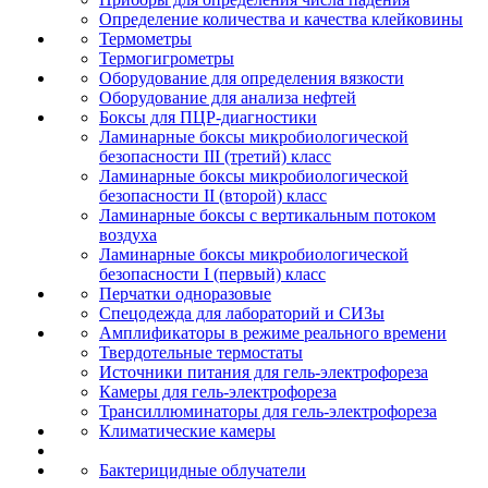
Определение количества и качества клейковины
Термометры
Термогигрометры
Оборудование для определения вязкости
Оборудование для анализа нефтей
Боксы для ПЦР-диагностики
Ламинарные боксы микробиологической
безопасности III (третий) класс
Ламинарные боксы микробиологической
безопасности II (второй) класс
Ламинарные боксы с вертикальным потоком
воздуха
Ламинарные боксы микробиологической
безопасности I (первый) класс
Перчатки одноразовые
Спецодежда для лабораторий и СИЗы
Амплификаторы в режиме реального времени
Твердотельные термостаты
Источники питания для гель-электрофореза
Камеры для гель-электрофореза
Трансиллюминаторы для гель-электрофореза
Климатические камеры
Бактерицидные облучатели