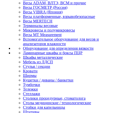
Весы ADAM, ВЛТЭ, BCM и прочие
Весы ГОСМЕТР (Россия)
Весы VIBRA (Япония)
Весы платформенные, взрывобезопасные
Весы MERTECH
Терминалы весовые
Микровесы и полумикровесы
Весы MT Measurement
Вспомогательное оборудование для весов и
анализаторов влажности
Оборудование для определения вязкости
Ламинарные шкафы и боксы ПЦР
Шкафы металлические
Мебель из ЛДСП
Стулья / секции
Кровати
Ширмы
Кушетки / диваны / банкетки
Тумбочки
Тележки
Стеллажи
Столики процедурные, стоматолога
Столы медицинские / технологические
Стойки для капельницы
Штативы