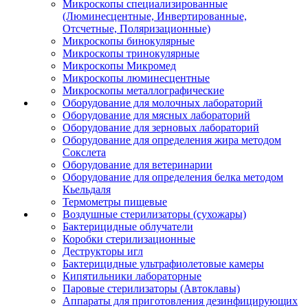
Микроскопы специализированные
(Люминесцентные, Инвертированные,
Отсчетные, Поляризационные)
Микроскопы бинокулярные
Микроскопы тринокулярные
Микроскопы Микромед
Микроскопы люминесцентные
Микроскопы металлографические
Оборудование для молочных лабораторий
Оборудование для мясных лабораторий
Оборудование для зерновых лабораторий
Оборудование для определения жира методом
Сокслета
Оборудование для ветеринарии
Оборудование для определения белка методом
Кьельдаля
Термометры пищевые
Воздушные стерилизаторы (сухожары)
Бактерицидные облучатели
Коробки стерилизационные
Деструкторы игл
Бактерицидные ультрафиолетовые камеры
Кипятильники лабораторные
Паровые стерилизаторы (Автоклавы)
Аппараты для приготовления дезинфицирующих