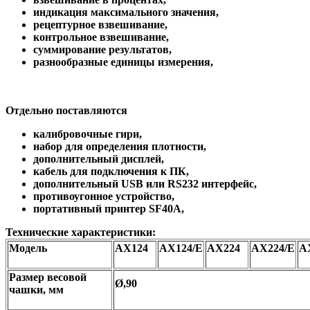
индикация максимального значения,
рецептурное взвешивание,
контрольное взвешивание,
суммирование результатов,
разнообразные единицы измерения,
Отдельно поставляются
калибровочные гири,
набор для определения плотности,
дополнительный дисплей,
кабель для подключения к ПК,
дополнительный USB или RS232 интерфейс,
противоугонное устройство,
портативный принтер SF40A,
Технические характеристики:
Модель
AX124
AX124/E
AX224
AX224/E
A
Размер весовой
Ø,90
чашки, мм