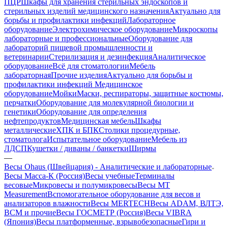
ПЦР
Шкафы для хранения стерильных эндоскопов и
стерильных изделий медицинского назначения
Актуально для
борьбы и профилактики инфекций
Лабораторное
оборудование
Электрохимическое оборудование
Микроскопы
лабораторные и профессиональные
Оборудование для
лабораторий пищевой промышленности и
ветеринарии
Стерилизация и дезинфекция
Аналитическое
оборудование
Всё для стоматологии
Мебель
лабораторная
Прочие изделия
Актуально для борьбы и
профилактики инфекций
Медицинское
оборудование
Мойки
Маски, респираторы, защитные костюмы,
перчатки
Оборудование для молекулярной биологии и
генетики
Оборудование для определения
нефтепродуктов
Медицинская мебель
Шкафы
металлические
ХПК и БПК
Столики процедурные,
стоматолога
Испытательное оборудование
Мебель из
ЛДСП
Кушетки / диваны / банкетки
Ширмы
—
Весы Ohaus (Швейцария) - Аналитические и лабораторные
Весы Масса-К (Россия)
Весы учебные
Терминалы
весовые
Микровесы и полумикровесы
Весы MT
Measurement
Вспомогательное оборудование для весов и
анализаторов влажности
Весы MERTECH
Весы ADAM, ВЛТЭ,
BCM и прочие
Весы ГОСМЕТР (Россия)
Весы VIBRA
(Япония)
Весы платформенные, взрывобезопасные
Гири и