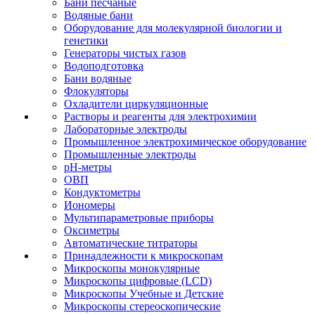
Бани песчаные
Водяные бани
Оборудование для молекулярной биологии и
генетики
Генераторы чистых газов
Водоподготовка
Бани водяные
Флокуляторы
Охладители циркуляционные
Растворы и реагенты для электрохимии
Лабораторные электроды
Промышленное электрохимическое оборудование
Промышленные электроды
pH-метры
ОВП
Кондуктометры
Иономеры
Мультипараметровые приборы
Оксиметры
Автоматические титраторы
Принадлежности к микроскопам
Микроскопы монокулярные
Микроскопы цифровые (LCD)
Микроскопы Учебные и Детские
Микроскопы стереоскопические