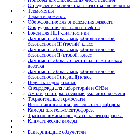
Определение количества и качества клейковины
Термометры
Термогигрометры
Оборудование для определения вязкости
Оборудование для анализа нефтей
Боксы для ПЦР-диагностики
Ламинарные боксы микробиологической
безопасности III (третий) класс
Ламинарные боксы микробиологической
безопасности II (второй) класс
Ламинарные боксы с вертикальным потоком
воздуха
Ламинарные боксы микробиологической
безопасности I (первый) класс
Перчатки одноразовые
Спецодежда для лабораторий и СИЗы
Амплификаторы в режиме реального времени
Твердотельные термостаты
Источники питания для гель-электрофореза
Камеры для гель-электрофореза
Трансиллюминаторы для гель-электрофореза
Климатические камеры
Бактерицидные облучатели