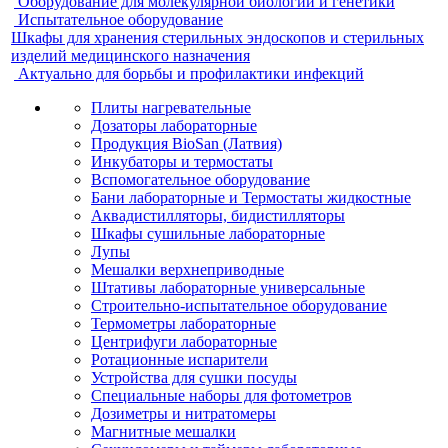
Оборудование для молекулярной биологии и генетики
Испытательное оборудование
Шкафы для хранения стерильных эндоскопов и стерильных
изделий медицинского назначения
Актуально для борьбы и профилактики инфекций
Плиты нагревательные
Дозаторы лабораторные
Продукция BioSan (Латвия)
Инкубаторы и термостаты
Вспомогательное оборудование
Бани лабораторные и Термостаты жидкостные
Аквадистилляторы, бидистилляторы
Шкафы сушильные лабораторные
Лупы
Мешалки верхнеприводные
Штативы лабораторные универсальные
Строительно-испытательное оборудование
Термометры лабораторные
Центрифуги лабораторные
Ротационные испарители
Устройства для сушки посуды
Специальные наборы для фотометров
Дозиметры и нитратомеры
Магнитные мешалки