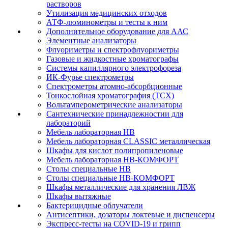
растворов
Утилизация медицинских отходов
АТФ-люминометры и тесты к ним
Дополнительное оборудование для ААС
Элементные анализаторы
Флуориметры и спектрофлуориметры
Газовые и жидкостные хроматографы
Системы капиллярного электрофореза
ИК-Фурье спектрометры
Спектрометры атомно-абсорбционные
Тонкослойная хроматография (ТСХ)
Вольтамперометрические анализаторы
Сантехнические принадлежностии для
лабораторий
Мебель лабораторная НВ
Мебель лабораторная CLASSIC металлическая
Шкафы для кислот полипропиленовые
Мебель лабораторная НВ-КОМФОРТ
Столы специальные НВ
Столы специальные НВ-КОМФОРТ
Шкафы металлические для хранения ЛВЖ
Шкафы вытяжные
Бактерицидные облучатели
Антисептики, дозаторы локтевые и диспенсеры
Экспресс-тесты на COVID-19 и грипп