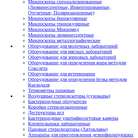
Микроскопы специализированные
(Люминесцентные, Инвертированные,
Отсчетные, Поляризационные)
Микроскопы бинокулярные
Микроскопы тринокулярные
Микроскопы Микромед
Микроскопы люминесцентные
Микроскопы металлографические
Оборудование для молочных лабораторий
Оборудование для мясных лабораторий
Оборудование для зерновых лабораторий
Оборудование для определения жира методом
Сокслета
Оборудование для ветеринарии
Оборудование для определения белка методом
Кьельдаля
Термометры пищевые
Воздушные стерилизаторы (сухожары)
Бактерицидные облучатели
Коробки стерилизационные
Деструкторы игл
Бактерицидные ультрафиолетовые камеры
Кипятильники лабораторные
Паровые стерилизаторы (Автоклавы)
Аппараты для приготовления дезинфицирующих