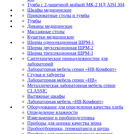
Тумба с 2-чашечной мойкой МК-2 НД AISI 304
Шкафы медицинские
Прикроватные столы и тумбы
Тумбы
Диваны медицинские
Массажные столы
Кушетки медицинские
Ширма односекционная ШРМ-1
Ширма двухсекционная ШРМ-2
Ширма трехсекционная ШРМ-3
Сантехнические принадлежностии для
лабораторий
Лабораторная мебель серии «НВ-Комфорт»
Стулья и табуреты
Лабораторная мебель серии «НВ»
Металлическая лабораторная мебель серии
CLASSIC
Вытяжные шкафы
Лабораторная мебель «НВ-Комфорт»
Оборудование для определения качества хлеба
Определение влажности
Измельчение и пробоподготовка
Приборы для оценки качества зерна
Пробоотборники, термоштанги и щупы
Приборы для определения числа падения