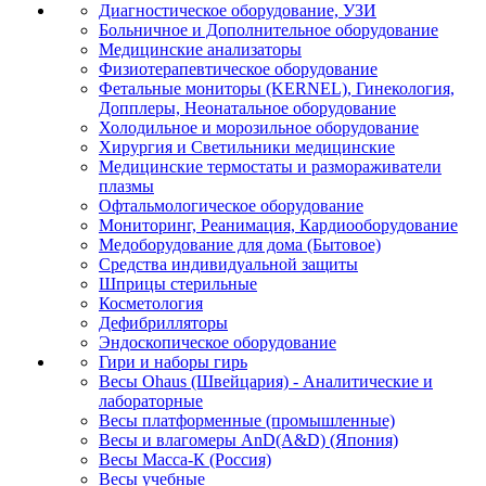
Диагностическое оборудование, УЗИ
Больничное и Дополнительное оборудование
Медицинские анализаторы
Физиотерапевтическое оборудование
Фетальные мониторы (KERNEL), Гинекология,
Допплеры, Неонатальное оборудование
Холодильное и морозильное оборудование
Хирургия и Светильники медицинские
Медицинские термостаты и размораживатели
плазмы
Офтальмологическое оборудование
Мониторинг, Реанимация, Кардиооборудование
Медоборудование для дома (Бытовое)
Средства индивидуальной защиты
Шприцы стерильные
Косметология
Дефибрилляторы
Эндоскопическое оборудование
Гири и наборы гирь
Весы Ohaus (Швейцария) - Аналитические и
лабораторные
Весы платформенные (промышленные)
Весы и влагомеры AnD(A&D) (Япония)
Весы Масса-К (Россия)
Весы учебные