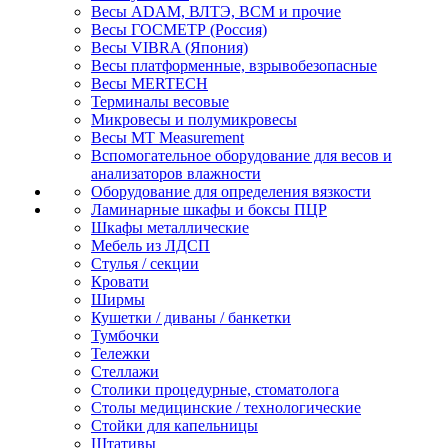
Весы ADAM, ВЛТЭ, BCM и прочие
Весы ГОСМЕТР (Россия)
Весы VIBRA (Япония)
Весы платформенные, взрывобезопасные
Весы MERTECH
Терминалы весовые
Микровесы и полумикровесы
Весы MT Measurement
Вспомогательное оборудование для весов и
анализаторов влажности
Оборудование для определения вязкости
Ламинарные шкафы и боксы ПЦР
Шкафы металлические
Мебель из ЛДСП
Стулья / секции
Кровати
Ширмы
Кушетки / диваны / банкетки
Тумбочки
Тележки
Стеллажи
Столики процедурные, стоматолога
Столы медицинские / технологические
Стойки для капельницы
Штативы