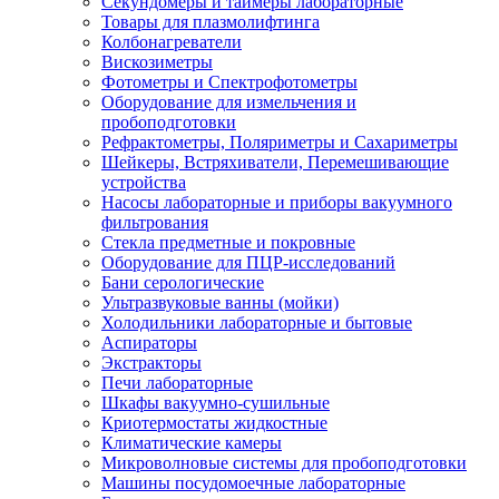
Секундомеры и таймеры лабораторные
Товары для плазмолифтинга
Колбонагреватели
Вискозиметры
Фотометры и Спектрофотометры
Оборудование для измельчения и
пробоподготовки
Рефрактометры, Поляриметры и Сахариметры
Шейкеры, Встряхиватели, Перемешивающие
устройства
Насосы лабораторные и приборы вакуумного
фильтрования
Стекла предметные и покровные
Оборудование для ПЦР-исследований
Бани серологические
Ультразвуковые ванны (мойки)
Холодильники лабораторные и бытовые
Аспираторы
Экстракторы
Печи лабораторные
Шкафы вакуумно-сушильные
Криотермостаты жидкостные
Климатические камеры
Микроволновые системы для пробоподготовки
Машины посудомоечные лабораторные