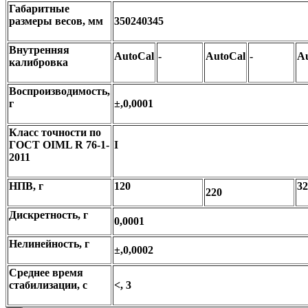
Габаритные
размеры весов, мм
350240345
Внутренняя
AutoCal
-
AutoCal
-
A
калибровка
Воспроизводимость,
г
±,0,0001
Класс точности по
ГОСТ OIML R 76-1-
I
2011
НПВ, г
120
32
220
Дискретность, г
0,0001
Нелинейность, г
±,0,0002
Среднее время
стабилизации, с
<, 3