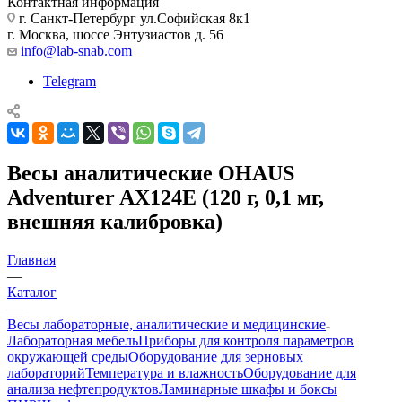
Контактная информация
г. Санкт-Петербург ул.Софийская 8к1
г. Москва, шоссе Энтузиастов д. 56
info@lab-snab.com
Telegram
Весы аналитические OHAUS
Adventurer AX124E (120 г, 0,1 мг,
внешняя калибровка)
Главная
—
Каталог
—
Весы лабораторные, аналитические и медицинские
Лабораторная мебель
Приборы для контроля параметров
окружающей среды
Оборудование для зерновых
лабораторий
Температура и влажность
Оборудование для
анализа нефтепродуктов
Ламинарные шкафы и боксы