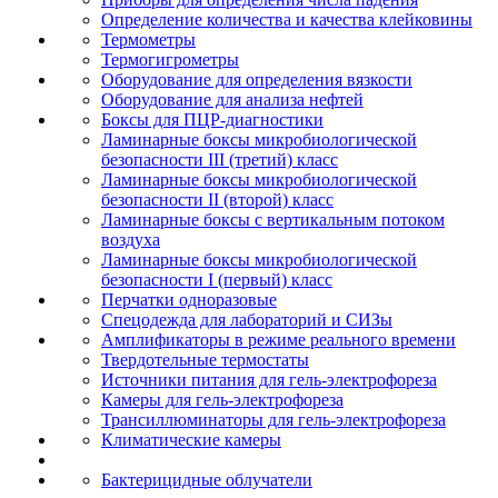
Определение количества и качества клейковины
Термометры
Термогигрометры
Оборудование для определения вязкости
Оборудование для анализа нефтей
Боксы для ПЦР-диагностики
Ламинарные боксы микробиологической
безопасности III (третий) класс
Ламинарные боксы микробиологической
безопасности II (второй) класс
Ламинарные боксы с вертикальным потоком
воздуха
Ламинарные боксы микробиологической
безопасности I (первый) класс
Перчатки одноразовые
Спецодежда для лабораторий и СИЗы
Амплификаторы в режиме реального времени
Твердотельные термостаты
Источники питания для гель-электрофореза
Камеры для гель-электрофореза
Трансиллюминаторы для гель-электрофореза
Климатические камеры
Бактерицидные облучатели