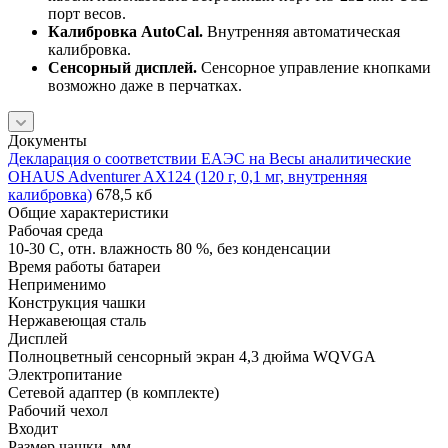
порт весов.
Калибровка AutoCal.
Внутренняя автоматическая
калибровка.
Сенсорный дисплей.
Сенсорное управление кнопками
возможно даже в перчатках.
Документы
Декларация о соответствии ЕАЭС на Весы аналитические
OHAUS Adventurer AX124 (120 г, 0,1 мг, внутренняя
калибровка)
678,5 кб
Общие характеристики
Рабочая среда
10-30 C, отн. влажность 80 %, без конденсации
Время работы батареи
Неприменимо
Конструкция чашки
Нержавеющая сталь
Дисплей
Полноцветный сенсорный экран 4,3 дюйма WQVGA
Электропитание
Сетевой адаптер (в комплекте)
Рабочий чехол
Входит
Размер чашки, мм