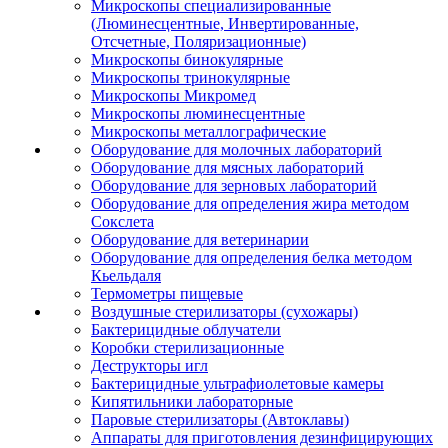
Микроскопы специализированные
(Люминесцентные, Инвертированные,
Отсчетные, Поляризационные)
Микроскопы бинокулярные
Микроскопы тринокулярные
Микроскопы Микромед
Микроскопы люминесцентные
Микроскопы металлографические
Оборудование для молочных лабораторий
Оборудование для мясных лабораторий
Оборудование для зерновых лабораторий
Оборудование для определения жира методом
Сокслета
Оборудование для ветеринарии
Оборудование для определения белка методом
Кьельдаля
Термометры пищевые
Воздушные стерилизаторы (сухожары)
Бактерицидные облучатели
Коробки стерилизационные
Деструкторы игл
Бактерицидные ультрафиолетовые камеры
Кипятильники лабораторные
Паровые стерилизаторы (Автоклавы)
Аппараты для приготовления дезинфицирующих