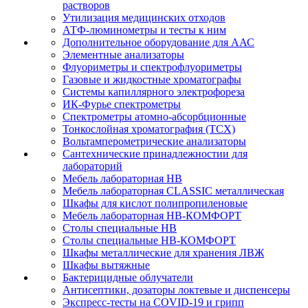
растворов
Утилизация медицинских отходов
АТФ-люминометры и тесты к ним
Дополнительное оборудование для ААС
Элементные анализаторы
Флуориметры и спектрофлуориметры
Газовые и жидкостные хроматографы
Системы капиллярного электрофореза
ИК-Фурье спектрометры
Спектрометры атомно-абсорбционные
Тонкослойная хроматография (ТСХ)
Вольтамперометрические анализаторы
Сантехнические принадлежностии для
лабораторий
Мебель лабораторная НВ
Мебель лабораторная CLASSIC металлическая
Шкафы для кислот полипропиленовые
Мебель лабораторная НВ-КОМФОРТ
Столы специальные НВ
Столы специальные НВ-КОМФОРТ
Шкафы металлические для хранения ЛВЖ
Шкафы вытяжные
Бактерицидные облучатели
Антисептики, дозаторы локтевые и диспенсеры
Экспресс-тесты на COVID-19 и грипп