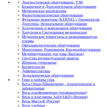
Диагностическое оборудование, УЗИ
Больничное и Дополнительное оборудование
Медицинские анализаторы
Физиотерапевтическое оборудование
Фетальные мониторы (KERNEL), Гинекология,
Допплеры, Неонатальное оборудование
Холодильное и морозильное оборудование
Хирургия и Светильники медицинские
Медицинские термостаты и размораживатели
плазмы
Офтальмологическое оборудование
Мониторинг, Реанимация, Кардиооборудование
Медоборудование для дома (Бытовое)
Средства индивидуальной защиты
Шприцы стерильные
Косметология
Дефибрилляторы
Эндоскопическое оборудование
Гири и наборы гирь
Весы Ohaus (Швейцария) - Аналитические и
лабораторные
Весы платформенные (промышленные)
Весы и влагомеры AnD(A&D) (Япония)
Весы Масса-К (Россия)
Весы учебные