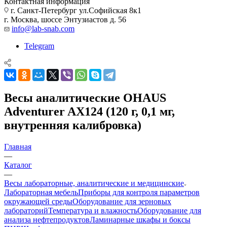
Контактная информация
г. Санкт-Петербург ул.Софийская 8к1
г. Москва, шоссе Энтузиастов д. 56
info@lab-snab.com
Telegram
Весы аналитические OHAUS
Adventurer AX124 (120 г, 0,1 мг,
внутренняя калибровка)
Главная
—
Каталог
—
Весы лабораторные, аналитические и медицинские
Лабораторная мебель
Приборы для контроля параметров
окружающей среды
Оборудование для зерновых
лабораторий
Температура и влажность
Оборудование для
анализа нефтепродуктов
Ламинарные шкафы и боксы