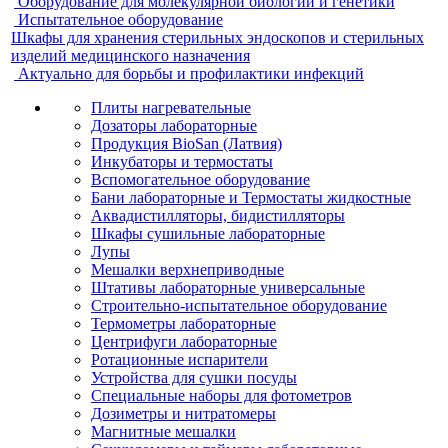
Оборудование для молекулярной биологии и генетики
Испытательное оборудование
Шкафы для хранения стерильных эндоскопов и стерильных
изделий медицинского назначения
Актуально для борьбы и профилактики инфекций
Плиты нагревательные
Дозаторы лабораторные
Продукция BioSan (Латвия)
Инкубаторы и термостаты
Вспомогательное оборудование
Бани лабораторные и Термостаты жидкостные
Аквадистилляторы, бидистилляторы
Шкафы сушильные лабораторные
Лупы
Мешалки верхнеприводные
Штативы лабораторные универсальные
Строительно-испытательное оборудование
Термометры лабораторные
Центрифуги лабораторные
Ротационные испарители
Устройства для сушки посуды
Специальные наборы для фотометров
Дозиметры и нитратомеры
Магнитные мешалки