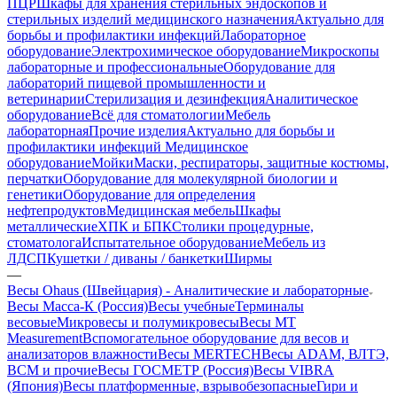
ПЦР
Шкафы для хранения стерильных эндоскопов и
стерильных изделий медицинского назначения
Актуально для
борьбы и профилактики инфекций
Лабораторное
оборудование
Электрохимическое оборудование
Микроскопы
лабораторные и профессиональные
Оборудование для
лабораторий пищевой промышленности и
ветеринарии
Стерилизация и дезинфекция
Аналитическое
оборудование
Всё для стоматологии
Мебель
лабораторная
Прочие изделия
Актуально для борьбы и
профилактики инфекций
Медицинское
оборудование
Мойки
Маски, респираторы, защитные костюмы,
перчатки
Оборудование для молекулярной биологии и
генетики
Оборудование для определения
нефтепродуктов
Медицинская мебель
Шкафы
металлические
ХПК и БПК
Столики процедурные,
стоматолога
Испытательное оборудование
Мебель из
ЛДСП
Кушетки / диваны / банкетки
Ширмы
—
Весы Ohaus (Швейцария) - Аналитические и лабораторные
Весы Масса-К (Россия)
Весы учебные
Терминалы
весовые
Микровесы и полумикровесы
Весы MT
Measurement
Вспомогательное оборудование для весов и
анализаторов влажности
Весы MERTECH
Весы ADAM, ВЛТЭ,
BCM и прочие
Весы ГОСМЕТР (Россия)
Весы VIBRA
(Япония)
Весы платформенные, взрывобезопасные
Гири и