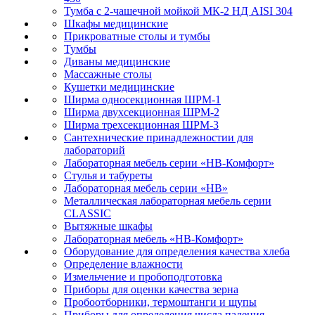
Тумба с 2-чашечной мойкой МК-2 НД AISI 304
Шкафы медицинские
Прикроватные столы и тумбы
Тумбы
Диваны медицинские
Массажные столы
Кушетки медицинские
Ширма односекционная ШРМ-1
Ширма двухсекционная ШРМ-2
Ширма трехсекционная ШРМ-3
Сантехнические принадлежностии для
лабораторий
Лабораторная мебель серии «НВ-Комфорт»
Стулья и табуреты
Лабораторная мебель серии «НВ»
Металлическая лабораторная мебель серии
CLASSIC
Вытяжные шкафы
Лабораторная мебель «НВ-Комфорт»
Оборудование для определения качества хлеба
Определение влажности
Измельчение и пробоподготовка
Приборы для оценки качества зерна
Пробоотборники, термоштанги и щупы
Приборы для определения числа падения