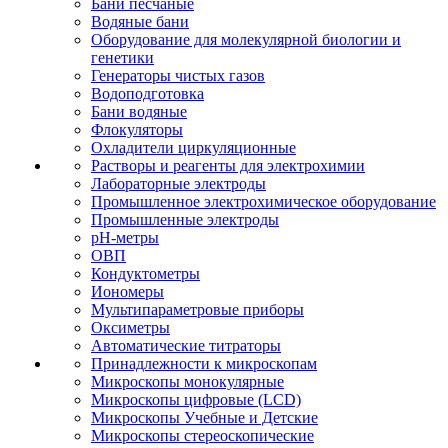
Бани песчаные
Водяные бани
Оборудование для молекулярной биологии и
генетики
Генераторы чистых газов
Водоподготовка
Бани водяные
Флокуляторы
Охладители циркуляционные
Растворы и реагенты для электрохимии
Лабораторные электроды
Промышленное электрохимическое оборудование
Промышленные электроды
pH-метры
ОВП
Кондуктометры
Иономеры
Мультипараметровые приборы
Оксиметры
Автоматические титраторы
Принадлежности к микроскопам
Микроскопы монокулярные
Микроскопы цифровые (LCD)
Микроскопы Учебные и Детские
Микроскопы стереоскопические