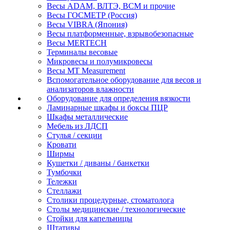
Весы ADAM, ВЛТЭ, BCM и прочие
Весы ГОСМЕТР (Россия)
Весы VIBRA (Япония)
Весы платформенные, взрывобезопасные
Весы MERTECH
Терминалы весовые
Микровесы и полумикровесы
Весы MT Measurement
Вспомогательное оборудование для весов и
анализаторов влажности
Оборудование для определения вязкости
Ламинарные шкафы и боксы ПЦР
Шкафы металлические
Мебель из ЛДСП
Стулья / секции
Кровати
Ширмы
Кушетки / диваны / банкетки
Тумбочки
Тележки
Стеллажи
Столики процедурные, стоматолога
Столы медицинские / технологические
Стойки для капельницы
Штативы