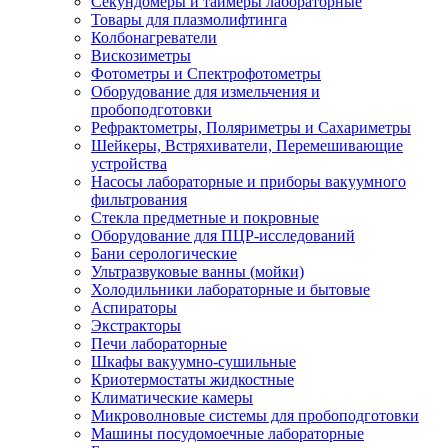
Секундомеры и таймеры лабораторные
Товары для плазмолифтинга
Колбонагреватели
Вискозиметры
Фотометры и Спектрофотометры
Оборудование для измельчения и
пробоподготовки
Рефрактометры, Поляриметры и Сахариметры
Шейкеры, Встряхиватели, Перемешивающие
устройства
Насосы лабораторные и приборы вакуумного
фильтрования
Стекла предметные и покровные
Оборудование для ПЦР-исследований
Бани серологические
Ультразвуковые ванны (мойки)
Холодильники лабораторные и бытовые
Аспираторы
Экстракторы
Печи лабораторные
Шкафы вакуумно-сушильные
Криотермостаты жидкостные
Климатические камеры
Микроволновые системы для пробоподготовки
Машины посудомоечные лабораторные