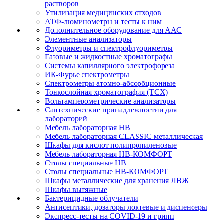
растворов
Утилизация медицинских отходов
АТФ-люминометры и тесты к ним
Дополнительное оборудование для ААС
Элементные анализаторы
Флуориметры и спектрофлуориметры
Газовые и жидкостные хроматографы
Системы капиллярного электрофореза
ИК-Фурье спектрометры
Спектрометры атомно-абсорбционные
Тонкослойная хроматография (ТСХ)
Вольтамперометрические анализаторы
Сантехнические принадлежностии для
лабораторий
Мебель лабораторная НВ
Мебель лабораторная CLASSIC металлическая
Шкафы для кислот полипропиленовые
Мебель лабораторная НВ-КОМФОРТ
Столы специальные НВ
Столы специальные НВ-КОМФОРТ
Шкафы металлические для хранения ЛВЖ
Шкафы вытяжные
Бактерицидные облучатели
Антисептики, дозаторы локтевые и диспенсеры
Экспресс-тесты на COVID-19 и грипп