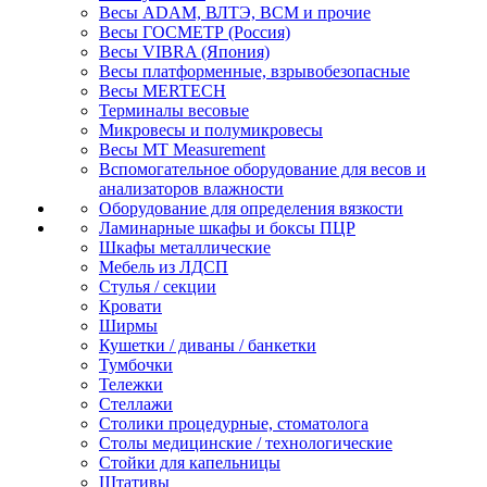
Весы ADAM, ВЛТЭ, BCM и прочие
Весы ГОСМЕТР (Россия)
Весы VIBRA (Япония)
Весы платформенные, взрывобезопасные
Весы MERTECH
Терминалы весовые
Микровесы и полумикровесы
Весы MT Measurement
Вспомогательное оборудование для весов и
анализаторов влажности
Оборудование для определения вязкости
Ламинарные шкафы и боксы ПЦР
Шкафы металлические
Мебель из ЛДСП
Стулья / секции
Кровати
Ширмы
Кушетки / диваны / банкетки
Тумбочки
Тележки
Стеллажи
Столики процедурные, стоматолога
Столы медицинские / технологические
Стойки для капельницы
Штативы