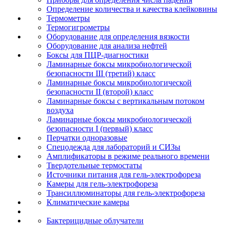
Определение количества и качества клейковины
Термометры
Термогигрометры
Оборудование для определения вязкости
Оборудование для анализа нефтей
Боксы для ПЦР-диагностики
Ламинарные боксы микробиологической
безопасности III (третий) класс
Ламинарные боксы микробиологической
безопасности II (второй) класс
Ламинарные боксы с вертикальным потоком
воздуха
Ламинарные боксы микробиологической
безопасности I (первый) класс
Перчатки одноразовые
Спецодежда для лабораторий и СИЗы
Амплификаторы в режиме реального времени
Твердотельные термостаты
Источники питания для гель-электрофореза
Камеры для гель-электрофореза
Трансиллюминаторы для гель-электрофореза
Климатические камеры
Бактерицидные облучатели