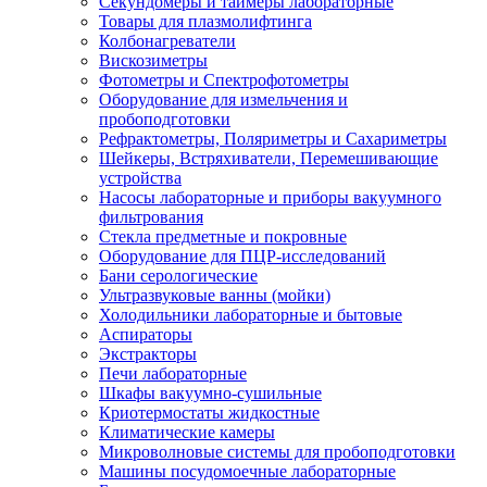
Секундомеры и таймеры лабораторные
Товары для плазмолифтинга
Колбонагреватели
Вискозиметры
Фотометры и Спектрофотометры
Оборудование для измельчения и
пробоподготовки
Рефрактометры, Поляриметры и Сахариметры
Шейкеры, Встряхиватели, Перемешивающие
устройства
Насосы лабораторные и приборы вакуумного
фильтрования
Стекла предметные и покровные
Оборудование для ПЦР-исследований
Бани серологические
Ультразвуковые ванны (мойки)
Холодильники лабораторные и бытовые
Аспираторы
Экстракторы
Печи лабораторные
Шкафы вакуумно-сушильные
Криотермостаты жидкостные
Климатические камеры
Микроволновые системы для пробоподготовки
Машины посудомоечные лабораторные