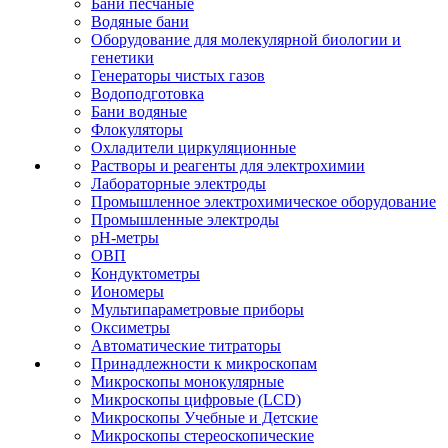
Бани песчаные
Водяные бани
Оборудование для молекулярной биологии и
генетики
Генераторы чистых газов
Водоподготовка
Бани водяные
Флокуляторы
Охладители циркуляционные
Растворы и реагенты для электрохимии
Лабораторные электроды
Промышленное электрохимическое оборудование
Промышленные электроды
pH-метры
ОВП
Кондуктометры
Иономеры
Мультипараметровые приборы
Оксиметры
Автоматические титраторы
Принадлежности к микроскопам
Микроскопы монокулярные
Микроскопы цифровые (LCD)
Микроскопы Учебные и Детские
Микроскопы стереоскопические