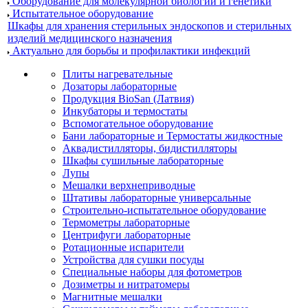
Оборудование для молекулярной биологии и генетики
Испытательное оборудование
Шкафы для хранения стерильных эндоскопов и стерильных
изделий медицинского назначения
Актуально для борьбы и профилактики инфекций
Плиты нагревательные
Дозаторы лабораторные
Продукция BioSan (Латвия)
Инкубаторы и термостаты
Вспомогательное оборудование
Бани лабораторные и Термостаты жидкостные
Аквадистилляторы, бидистилляторы
Шкафы сушильные лабораторные
Лупы
Мешалки верхнеприводные
Штативы лабораторные универсальные
Строительно-испытательное оборудование
Термометры лабораторные
Центрифуги лабораторные
Ротационные испарители
Устройства для сушки посуды
Специальные наборы для фотометров
Дозиметры и нитратомеры
Магнитные мешалки