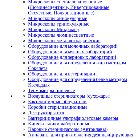
Микроскопы специализированные
(Люминесцентные, Инвертированные,
Отсчетные, Поляризационные)
Микроскопы бинокулярные
Микроскопы тринокулярные
Микроскопы Микромед
Микроскопы люминесцентные
Микроскопы металлографические
Оборудование для молочных лабораторий
Оборудование для мясных лабораторий
Оборудование для зерновых лабораторий
Оборудование для определения жира методом
Сокслета
Оборудование для ветеринарии
Оборудование для определения белка методом
Кьельдаля
Термометры пищевые
Воздушные стерилизаторы (сухожары)
Бактерицидные облучатели
Коробки стерилизационные
Деструкторы игл
Бактерицидные ультрафиолетовые камеры
Кипятильники лабораторные
Паровые стерилизаторы (Автоклавы)
Аппараты для приготовления дезинфицирующих