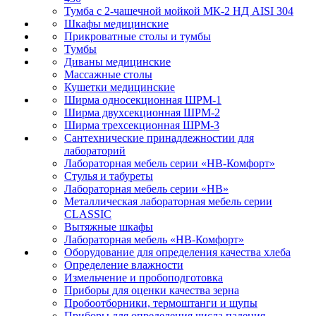
Тумба с 2-чашечной мойкой МК-2 НД AISI 304
Шкафы медицинские
Прикроватные столы и тумбы
Тумбы
Диваны медицинские
Массажные столы
Кушетки медицинские
Ширма односекционная ШРМ-1
Ширма двухсекционная ШРМ-2
Ширма трехсекционная ШРМ-3
Сантехнические принадлежностии для
лабораторий
Лабораторная мебель серии «НВ-Комфорт»
Стулья и табуреты
Лабораторная мебель серии «НВ»
Металлическая лабораторная мебель серии
CLASSIC
Вытяжные шкафы
Лабораторная мебель «НВ-Комфорт»
Оборудование для определения качества хлеба
Определение влажности
Измельчение и пробоподготовка
Приборы для оценки качества зерна
Пробоотборники, термоштанги и щупы
Приборы для определения числа падения