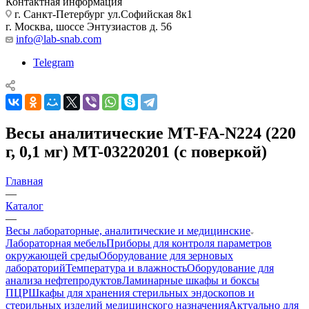
Контактная информация
г. Санкт-Петербург ул.Софийская 8к1
г. Москва, шоссе Энтузиастов д. 56
info@lab-snab.com
Telegram
Весы аналитические MT-FA-N224 (220
г, 0,1 мг) MT-03220201 (с поверкой)
Главная
—
Каталог
—
Весы лабораторные, аналитические и медицинские
Лабораторная мебель
Приборы для контроля параметров
окружающей среды
Оборудование для зерновых
лабораторий
Температура и влажность
Оборудование для
анализа нефтепродуктов
Ламинарные шкафы и боксы
ПЦР
Шкафы для хранения стерильных эндоскопов и
стерильных изделий медицинского назначения
Актуально для