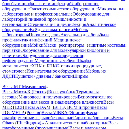
борьбы и профилактики инфекций
Лабораторное
оборудование
Электрохимическое оборудование
Микроскопы
лабораторные и профессиональные
Оборудование для
лабораторий пищевой промышленности и
ветеринарии
Стерилизация и дезинфекция
Аналитическое
оборудование
Всё для стоматологии
Мебель
лабораторная
Прочие изделия
Актуально для борьбы и
профилактики инфекций
Медицинское
оборудование
Мойки
Маски, респираторы, защитные костюмы,
перчатки
Оборудование для молекулярной биологии и
генетики
Оборудование для определения
нефтепродуктов
Медицинская мебель
Шкафы
металлические
ХПК и БПК
Столики процедурные,
стоматолога
Испытательное оборудование
Мебель из
ЛДСП
Кушетки / диваны / банкетки
Ширмы
—
Весы MT Measurement
Весы Масса-К (Россия)
Весы учебные
Терминалы
весовые
Микровесы и полумикровесы
Вспомогательное
оборудование для весов и анализаторов влажности
Весы
MERTECH
Весы ADAM, ВЛТЭ, BCM и прочие
Весы
ГОСМЕТР (Россия)
Весы VIBRA (Япония)
Весы
платформенные, взрывобезопасные
Гири и наборы гирь
Весы
Ohaus (Швейцария) - Аналитические и лабораторные
Весы
платформенные (промышленные)
Весы и влагомеры