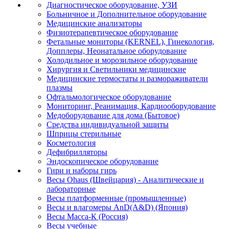
Диагностическое оборудование, УЗИ
Больничное и Дополнительное оборудование
Медицинские анализаторы
Физиотерапевтическое оборудование
Фетальные мониторы (KERNEL), Гинекология,
Допплеры, Неонатальное оборудование
Холодильное и морозильное оборудование
Хирургия и Светильники медицинские
Медицинские термостаты и размораживатели
плазмы
Офтальмологическое оборудование
Мониторинг, Реанимация, Кардиооборудование
Медоборудование для дома (Бытовое)
Средства индивидуальной защиты
Шприцы стерильные
Косметология
Дефибрилляторы
Эндоскопическое оборудование
Гири и наборы гирь
Весы Ohaus (Швейцария) - Аналитические и
лабораторные
Весы платформенные (промышленные)
Весы и влагомеры AnD(A&D) (Япония)
Весы Масса-К (Россия)
Весы учебные