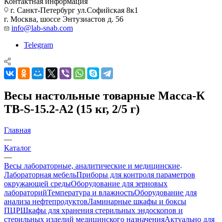
Контактная информация
г. Санкт-Петербург ул.Софийская 8к1
г. Москва, шоссе Энтузиастов д. 56
info@lab-snab.com
Telegram
Весы настольные товарные Масса-К
ТВ-S-15.2-А2 (15 кг, 2/5 г)
Главная
—
Каталог
—
Весы лабораторные, аналитические и медицинские
Лабораторная мебель
Приборы для контроля параметров
окружающей среды
Оборудование для зерновых
лабораторий
Температура и влажность
Оборудование для
анализа нефтепродуктов
Ламинарные шкафы и боксы
ПЦР
Шкафы для хранения стерильных эндоскопов и
стерильных изделий медицинского назначения
Актуально для