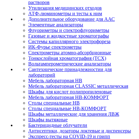
растворов
Утилизация медицинских отходов
АТФ-люминометры и тесты к ним
Дополнительное оборудование для ААС
Элементные анализаторы
Флуориметры и спектрофлуориметры
Газовые и жидкостные хроматографы
Системы капиллярного электрофореза
ИК-Фурье спектрометры
Спектрометры атомно-абсорбционные
Тонкослойная хроматография (ТСХ)
Вольтамперометрические анализаторы
Сантехнические принадлежностии для
лабораторий
Мебель лабораторная НВ
Мебель лабораторная CLASSIC металлическая
Шкафы для кислот полипропиленовые
Мебель лабораторная НВ-КОМФОРТ
Столы специальные НВ
Столы специальные НВ-КОМФОРТ
Шкафы металлические для хранения ЛВЖ
Шкафы вытяжные
Бактерицидные облучатели
Антисептики, дозаторы локтевые и диспенсеры
Экспресс-тесты на COVID-19 и грипп