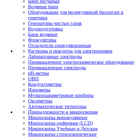
Бани песчаные
Водяные бани
Оборудование для молекулярной биологии и
генетики
Генераторы чистых газов
Водоподготовка
Бани водяные
Флокуляторы
Охладители циркуляционные
Растворы и реагенты для электрохимии
Лабораторные электроды
Промышленное электрохимическое оборудование
Промышленные электроды
pH-метры
ОВП
Кондуктометры
Иономеры
Мультипараметровые приборы
Оксиметры
Автоматические титраторы
Принадлежности к микроскопам
Микроскопы монокулярные
Микроскопы цифровые (LCD)
Микроскопы Учебные и Детские
Микроскопы стереоскопические