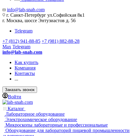
info@lab-snab.com
г. Санкт-Петербург ул.Софийская 8к1
г. Москва, шоссе Энтузиастов д. 56
Telegram
+7 (812) 941-88-85
+7 (981) 882-88-28
Max
Telegram
info@lab-snab.com
Как купить
Компания
Контакты
...
Заказать звонок
Войти
Каталог
Лабораторное оборудование
Электрохимическое оборудование
Микроскопы лабораторные и профессиональные
Оборудование для лабораторий пищевой промышленности
и ветеринарии