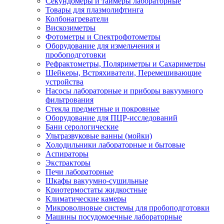
Секундомеры и таймеры лабораторные
Товары для плазмолифтинга
Колбонагреватели
Вискозиметры
Фотометры и Спектрофотометры
Оборудование для измельчения и
пробоподготовки
Рефрактометры, Поляриметры и Сахариметры
Шейкеры, Встряхиватели, Перемешивающие
устройства
Насосы лабораторные и приборы вакуумного
фильтрования
Стекла предметные и покровные
Оборудование для ПЦР-исследований
Бани серологические
Ультразвуковые ванны (мойки)
Холодильники лабораторные и бытовые
Аспираторы
Экстракторы
Печи лабораторные
Шкафы вакуумно-сушильные
Криотермостаты жидкостные
Климатические камеры
Микроволновые системы для пробоподготовки
Машины посудомоечные лабораторные