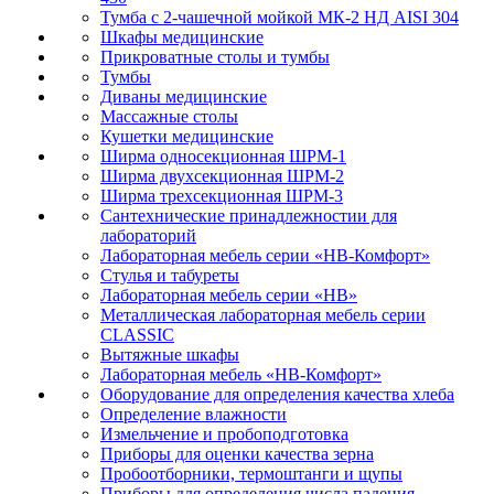
Тумба с 2-чашечной мойкой МК-2 НД AISI 304
Шкафы медицинские
Прикроватные столы и тумбы
Тумбы
Диваны медицинские
Массажные столы
Кушетки медицинские
Ширма односекционная ШРМ-1
Ширма двухсекционная ШРМ-2
Ширма трехсекционная ШРМ-3
Сантехнические принадлежностии для
лабораторий
Лабораторная мебель серии «НВ-Комфорт»
Стулья и табуреты
Лабораторная мебель серии «НВ»
Металлическая лабораторная мебель серии
CLASSIC
Вытяжные шкафы
Лабораторная мебель «НВ-Комфорт»
Оборудование для определения качества хлеба
Определение влажности
Измельчение и пробоподготовка
Приборы для оценки качества зерна
Пробоотборники, термоштанги и щупы
Приборы для определения числа падения