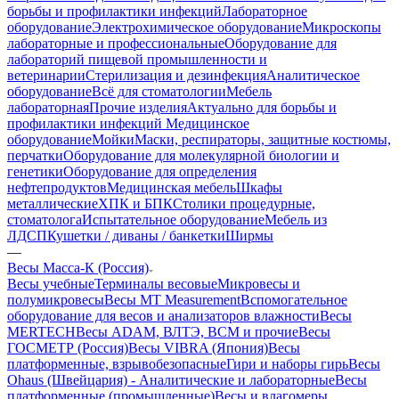
борьбы и профилактики инфекций
Лабораторное
оборудование
Электрохимическое оборудование
Микроскопы
лабораторные и профессиональные
Оборудование для
лабораторий пищевой промышленности и
ветеринарии
Стерилизация и дезинфекция
Аналитическое
оборудование
Всё для стоматологии
Мебель
лабораторная
Прочие изделия
Актуально для борьбы и
профилактики инфекций
Медицинское
оборудование
Мойки
Маски, респираторы, защитные костюмы,
перчатки
Оборудование для молекулярной биологии и
генетики
Оборудование для определения
нефтепродуктов
Медицинская мебель
Шкафы
металлические
ХПК и БПК
Столики процедурные,
стоматолога
Испытательное оборудование
Мебель из
ЛДСП
Кушетки / диваны / банкетки
Ширмы
—
Весы Масса-К (Россия)
Весы учебные
Терминалы весовые
Микровесы и
полумикровесы
Весы MT Measurement
Вспомогательное
оборудование для весов и анализаторов влажности
Весы
MERTECH
Весы ADAM, ВЛТЭ, BCM и прочие
Весы
ГОСМЕТР (Россия)
Весы VIBRA (Япония)
Весы
платформенные, взрывобезопасные
Гири и наборы гирь
Весы
Ohaus (Швейцария) - Аналитические и лабораторные
Весы
платформенные (промышленные)
Весы и влагомеры