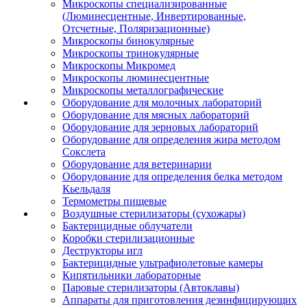
Микроскопы специализированные
(Люминесцентные, Инвертированные,
Отсчетные, Поляризационные)
Микроскопы бинокулярные
Микроскопы тринокулярные
Микроскопы Микромед
Микроскопы люминесцентные
Микроскопы металлографические
Оборудование для молочных лабораторий
Оборудование для мясных лабораторий
Оборудование для зерновых лабораторий
Оборудование для определения жира методом
Сокслета
Оборудование для ветеринарии
Оборудование для определения белка методом
Кьельдаля
Термометры пищевые
Воздушные стерилизаторы (сухожары)
Бактерицидные облучатели
Коробки стерилизационные
Деструкторы игл
Бактерицидные ультрафиолетовые камеры
Кипятильники лабораторные
Паровые стерилизаторы (Автоклавы)
Аппараты для приготовления дезинфицирующих