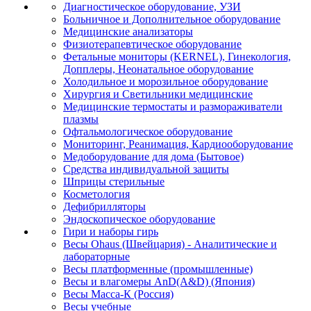
Диагностическое оборудование, УЗИ
Больничное и Дополнительное оборудование
Медицинские анализаторы
Физиотерапевтическое оборудование
Фетальные мониторы (KERNEL), Гинекология,
Допплеры, Неонатальное оборудование
Холодильное и морозильное оборудование
Хирургия и Светильники медицинские
Медицинские термостаты и размораживатели
плазмы
Офтальмологическое оборудование
Мониторинг, Реанимация, Кардиооборудование
Медоборудование для дома (Бытовое)
Средства индивидуальной защиты
Шприцы стерильные
Косметология
Дефибрилляторы
Эндоскопическое оборудование
Гири и наборы гирь
Весы Ohaus (Швейцария) - Аналитические и
лабораторные
Весы платформенные (промышленные)
Весы и влагомеры AnD(A&D) (Япония)
Весы Масса-К (Россия)
Весы учебные