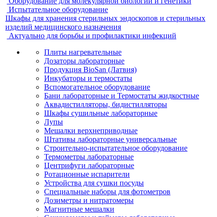
Оборудование для молекулярной биологии и генетики
Испытательное оборудование
Шкафы для хранения стерильных эндоскопов и стерильных
изделий медицинского назначения
Актуально для борьбы и профилактики инфекций
Плиты нагревательные
Дозаторы лабораторные
Продукция BioSan (Латвия)
Инкубаторы и термостаты
Вспомогательное оборудование
Бани лабораторные и Термостаты жидкостные
Аквадистилляторы, бидистилляторы
Шкафы сушильные лабораторные
Лупы
Мешалки верхнеприводные
Штативы лабораторные универсальные
Строительно-испытательное оборудование
Термометры лабораторные
Центрифуги лабораторные
Ротационные испарители
Устройства для сушки посуды
Специальные наборы для фотометров
Дозиметры и нитратомеры
Магнитные мешалки