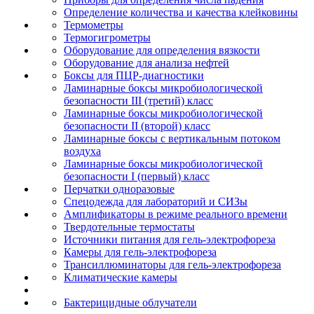
Определение количества и качества клейковины
Термометры
Термогигрометры
Оборудование для определения вязкости
Оборудование для анализа нефтей
Боксы для ПЦР-диагностики
Ламинарные боксы микробиологической
безопасности III (третий) класс
Ламинарные боксы микробиологической
безопасности II (второй) класс
Ламинарные боксы с вертикальным потоком
воздуха
Ламинарные боксы микробиологической
безопасности I (первый) класс
Перчатки одноразовые
Спецодежда для лабораторий и СИЗы
Амплификаторы в режиме реального времени
Твердотельные термостаты
Источники питания для гель-электрофореза
Камеры для гель-электрофореза
Трансиллюминаторы для гель-электрофореза
Климатические камеры
Бактерицидные облучатели