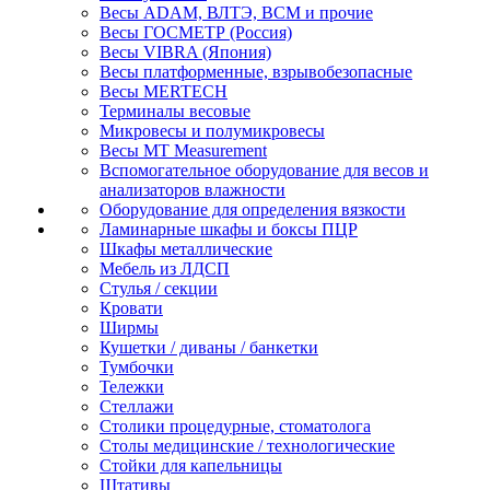
Весы ADAM, ВЛТЭ, BCM и прочие
Весы ГОСМЕТР (Россия)
Весы VIBRA (Япония)
Весы платформенные, взрывобезопасные
Весы MERTECH
Терминалы весовые
Микровесы и полумикровесы
Весы MT Measurement
Вспомогательное оборудование для весов и
анализаторов влажности
Оборудование для определения вязкости
Ламинарные шкафы и боксы ПЦР
Шкафы металлические
Мебель из ЛДСП
Стулья / секции
Кровати
Ширмы
Кушетки / диваны / банкетки
Тумбочки
Тележки
Стеллажи
Столики процедурные, стоматолога
Столы медицинские / технологические
Стойки для капельницы
Штативы