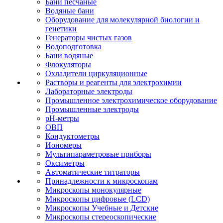
Бани песчаные
Водяные бани
Оборудование для молекулярной биологии и
генетики
Генераторы чистых газов
Водоподготовка
Бани водяные
Флокуляторы
Охладители циркуляционные
Растворы и реагенты для электрохимии
Лабораторные электроды
Промышленное электрохимическое оборудование
Промышленные электроды
pH-метры
ОВП
Кондуктометры
Иономеры
Мультипараметровые приборы
Оксиметры
Автоматические титраторы
Принадлежности к микроскопам
Микроскопы монокулярные
Микроскопы цифровые (LCD)
Микроскопы Учебные и Детские
Микроскопы стереоскопические