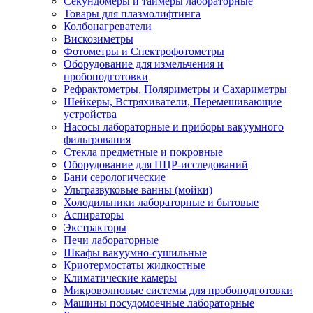
Секундомеры и таймеры лабораторные
Товары для плазмолифтинга
Колбонагреватели
Вискозиметры
Фотометры и Спектрофотометры
Оборудование для измельчения и
пробоподготовки
Рефрактометры, Поляриметры и Сахариметры
Шейкеры, Встряхиватели, Перемешивающие
устройства
Насосы лабораторные и приборы вакуумного
фильтрования
Стекла предметные и покровные
Оборудование для ПЦР-исследований
Бани серологические
Ультразвуковые ванны (мойки)
Холодильники лабораторные и бытовые
Аспираторы
Экстракторы
Печи лабораторные
Шкафы вакуумно-сушильные
Криотермостаты жидкостные
Климатические камеры
Микроволновые системы для пробоподготовки
Машины посудомоечные лабораторные