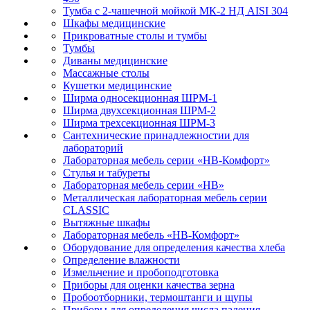
Тумба с 2-чашечной мойкой МК-2 НД AISI 304
Шкафы медицинские
Прикроватные столы и тумбы
Тумбы
Диваны медицинские
Массажные столы
Кушетки медицинские
Ширма односекционная ШРМ-1
Ширма двухсекционная ШРМ-2
Ширма трехсекционная ШРМ-3
Сантехнические принадлежностии для
лабораторий
Лабораторная мебель серии «НВ-Комфорт»
Стулья и табуреты
Лабораторная мебель серии «НВ»
Металлическая лабораторная мебель серии
CLASSIC
Вытяжные шкафы
Лабораторная мебель «НВ-Комфорт»
Оборудование для определения качества хлеба
Определение влажности
Измельчение и пробоподготовка
Приборы для оценки качества зерна
Пробоотборники, термоштанги и щупы
Приборы для определения числа падения