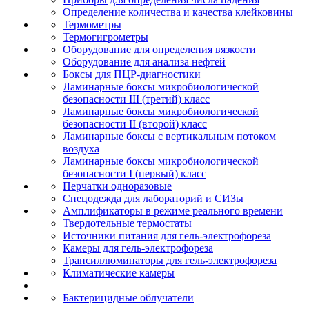
Определение количества и качества клейковины
Термометры
Термогигрометры
Оборудование для определения вязкости
Оборудование для анализа нефтей
Боксы для ПЦР-диагностики
Ламинарные боксы микробиологической
безопасности III (третий) класс
Ламинарные боксы микробиологической
безопасности II (второй) класс
Ламинарные боксы с вертикальным потоком
воздуха
Ламинарные боксы микробиологической
безопасности I (первый) класс
Перчатки одноразовые
Спецодежда для лабораторий и СИЗы
Амплификаторы в режиме реального времени
Твердотельные термостаты
Источники питания для гель-электрофореза
Камеры для гель-электрофореза
Трансиллюминаторы для гель-электрофореза
Климатические камеры
Бактерицидные облучатели