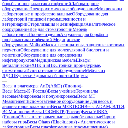
борьбы и профилактики инфекций
Лабораторное
оборудование
Электрохимическое оборудование
Микроскопы
лабораторные и профессиональные
Оборудование для
лабораторий пищевой промышленности и
ветеринарии
Стерилизация и дезинфекция
Аналитическое
оборудование
Всё для стоматологии
Мебель
лабораторная
Прочие изделия
Актуально для борьбы и
профилактики инфекций
Медицинское
оборудование
Мойки
Маски, респираторы, защитные костюмы,
перчатки
Оборудование для молекулярной биологии и
генетики
Оборудование для определения
нефтепродуктов
Медицинская мебель
Шкафы
металлические
ХПК и БПК
Столики процедурные,
стоматолога
Испытательное оборудование
Мебель из
ЛДСП
Кушетки / диваны / банкетки
Ширмы
—
Весы и влагомеры AnD(A&D) (Япония)
Весы Масса-К (Россия)
Весы учебные
Терминалы
весовые
Микровесы и полумикровесы
Весы MT
Measurement
Вспомогательное оборудование для весов и
анализаторов влажности
Весы MERTECH
Весы ADAM, ВЛТЭ,
BCM и прочие
Весы ГОСМЕТР (Россия)
Весы VIBRA
(Япония)
Весы платформенные, взрывобезопасные
Гири и
наборы гирь
Весы Ohaus (Швейцария) - Аналитические и
лабораторные
Весы платформенные (промышленные)