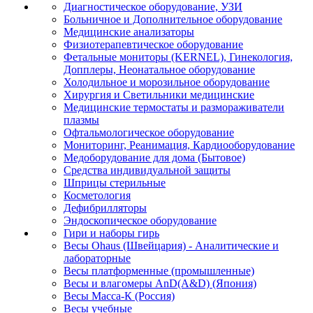
Диагностическое оборудование, УЗИ
Больничное и Дополнительное оборудование
Медицинские анализаторы
Физиотерапевтическое оборудование
Фетальные мониторы (KERNEL), Гинекология,
Допплеры, Неонатальное оборудование
Холодильное и морозильное оборудование
Хирургия и Светильники медицинские
Медицинские термостаты и размораживатели
плазмы
Офтальмологическое оборудование
Мониторинг, Реанимация, Кардиооборудование
Медоборудование для дома (Бытовое)
Средства индивидуальной защиты
Шприцы стерильные
Косметология
Дефибрилляторы
Эндоскопическое оборудование
Гири и наборы гирь
Весы Ohaus (Швейцария) - Аналитические и
лабораторные
Весы платформенные (промышленные)
Весы и влагомеры AnD(A&D) (Япония)
Весы Масса-К (Россия)
Весы учебные