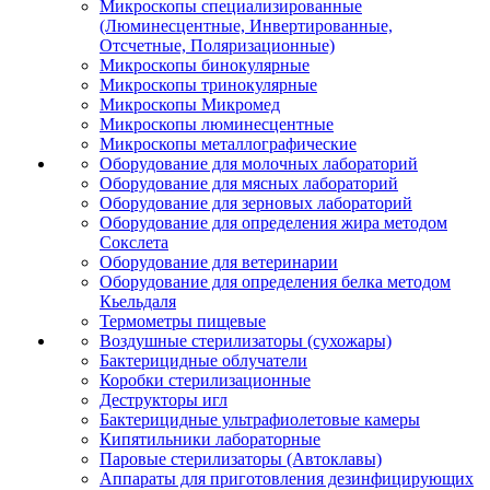
Микроскопы специализированные
(Люминесцентные, Инвертированные,
Отсчетные, Поляризационные)
Микроскопы бинокулярные
Микроскопы тринокулярные
Микроскопы Микромед
Микроскопы люминесцентные
Микроскопы металлографические
Оборудование для молочных лабораторий
Оборудование для мясных лабораторий
Оборудование для зерновых лабораторий
Оборудование для определения жира методом
Сокслета
Оборудование для ветеринарии
Оборудование для определения белка методом
Кьельдаля
Термометры пищевые
Воздушные стерилизаторы (сухожары)
Бактерицидные облучатели
Коробки стерилизационные
Деструкторы игл
Бактерицидные ультрафиолетовые камеры
Кипятильники лабораторные
Паровые стерилизаторы (Автоклавы)
Аппараты для приготовления дезинфицирующих