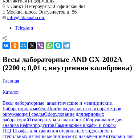
Контактная информация
г. Санкт-Петербург ул.Софийская 8к1
г. Москва, шоссе Энтузиастов д. 56
info@lab-snab.com
Telegram
Весы лабораторные AND GX-2002A
(2200 г, 0,01 г, внутренняя калибровка)
Главная
—
Каталог
—
Весы лабораторные, аналитические и медицинские
Лабораторная мебель
Приборы для контроля параметров
окружающей среды
Оборудование для зерновых
лабораторий
Температура и влажность
Оборудование для
анализа нефтепродуктов
Ламинарные шкафы и боксы
ПЦР
Шкафы для хранения стерильных эндоскопов и
стерильных изделий медицинского назначения
Актуально для