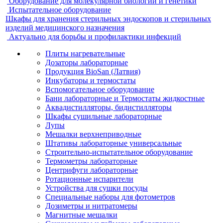
Оборудование для молекулярной биологии и генетики
Испытательное оборудование
Шкафы для хранения стерильных эндоскопов и стерильных
изделий медицинского назначения
Актуально для борьбы и профилактики инфекций
Плиты нагревательные
Дозаторы лабораторные
Продукция BioSan (Латвия)
Инкубаторы и термостаты
Вспомогательное оборудование
Бани лабораторные и Термостаты жидкостные
Аквадистилляторы, бидистилляторы
Шкафы сушильные лабораторные
Лупы
Мешалки верхнеприводные
Штативы лабораторные универсальные
Строительно-испытательное оборудование
Термометры лабораторные
Центрифуги лабораторные
Ротационные испарители
Устройства для сушки посуды
Специальные наборы для фотометров
Дозиметры и нитратомеры
Магнитные мешалки