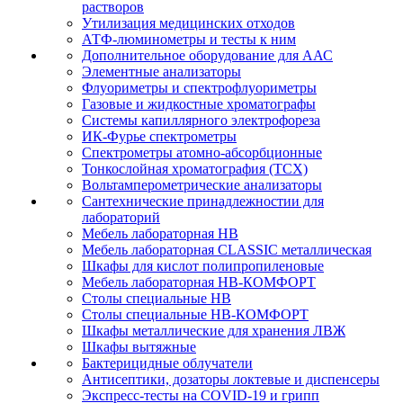
растворов
Утилизация медицинских отходов
АТФ-люминометры и тесты к ним
Дополнительное оборудование для ААС
Элементные анализаторы
Флуориметры и спектрофлуориметры
Газовые и жидкостные хроматографы
Системы капиллярного электрофореза
ИК-Фурье спектрометры
Спектрометры атомно-абсорбционные
Тонкослойная хроматография (ТСХ)
Вольтамперометрические анализаторы
Сантехнические принадлежностии для
лабораторий
Мебель лабораторная НВ
Мебель лабораторная CLASSIC металлическая
Шкафы для кислот полипропиленовые
Мебель лабораторная НВ-КОМФОРТ
Столы специальные НВ
Столы специальные НВ-КОМФОРТ
Шкафы металлические для хранения ЛВЖ
Шкафы вытяжные
Бактерицидные облучатели
Антисептики, дозаторы локтевые и диспенсеры
Экспресс-тесты на COVID-19 и грипп