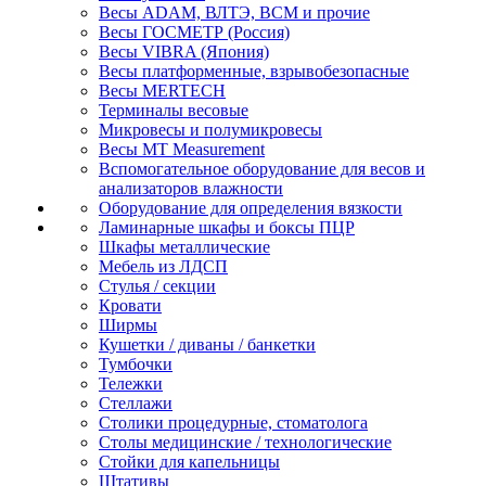
Весы ADAM, ВЛТЭ, BCM и прочие
Весы ГОСМЕТР (Россия)
Весы VIBRA (Япония)
Весы платформенные, взрывобезопасные
Весы MERTECH
Терминалы весовые
Микровесы и полумикровесы
Весы MT Measurement
Вспомогательное оборудование для весов и
анализаторов влажности
Оборудование для определения вязкости
Ламинарные шкафы и боксы ПЦР
Шкафы металлические
Мебель из ЛДСП
Стулья / секции
Кровати
Ширмы
Кушетки / диваны / банкетки
Тумбочки
Тележки
Стеллажи
Столики процедурные, стоматолога
Столы медицинские / технологические
Стойки для капельницы
Штативы