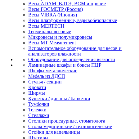
Весы ADAM, ВЛТЭ, BCM и прочие
Весы ГОСМЕТР (Россия)
Весы VIBRA (Япония)
Весы платформенные, взрывобезопасные
Весы MERTECH
Терминалы весовые
Микровесы и полумикровесы
Весы MT Measurement
Вспомогательное оборудование для весов и
анализаторов влажности
Оборудование для определения вязкости
Ламинарные шкафы и боксы ПЦР
Шкафы металлические
Мебель из ЛДСП
Стулья / секции
Кровати
Ширмы
Кушетки / диваны / банкетки
Тумбочки
Тележки
Стеллажи
Столики процедурные, стоматолога
Столы медицинские / технологические
Стойки для капельницы
Штативы