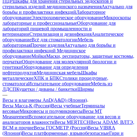
ПЦР
Шкафы для хранения стерильных эндоскопов и
стерильных изделий медицинского назначения
Актуально для
борьбы и профилактики инфекций
Лабораторное
оборудование
Электрохимическое оборудование
Микроскопы
лабораторные и профессиональные
Оборудование для
лабораторий пищевой промышленности и
ветеринарии
Стерилизация и дезинфекция
Аналитическое
оборудование
Всё для стоматологии
Мебель
лабораторная
Прочие изделия
Актуально для борьбы и
профилактики инфекций
Медицинское
оборудование
Мойки
Маски, респираторы, защитные костюмы,
перчатки
Оборудование для молекулярной биологии и
генетики
Оборудование для определения
нефтепродуктов
Медицинская мебель
Шкафы
металлические
ХПК и БПК
Столики процедурные,
стоматолога
Испытательное оборудование
Мебель из
ЛДСП
Кушетки / диваны / банкетки
Ширмы
—
Весы и влагомеры AnD(A&D) (Япония)
Весы Масса-К (Россия)
Весы учебные
Терминалы
весовые
Микровесы и полумикровесы
Весы MT
Measurement
Вспомогательное оборудование для весов и
анализаторов влажности
Весы MERTECH
Весы ADAM, ВЛТЭ,
BCM и прочие
Весы ГОСМЕТР (Россия)
Весы VIBRA
(Япония)
Весы платформенные, взрывобезопасные
Гири и