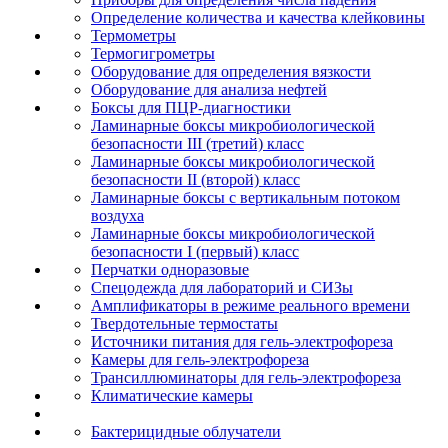
Определение количества и качества клейковины
Термометры
Термогигрометры
Оборудование для определения вязкости
Оборудование для анализа нефтей
Боксы для ПЦР-диагностики
Ламинарные боксы микробиологической
безопасности III (третий) класс
Ламинарные боксы микробиологической
безопасности II (второй) класс
Ламинарные боксы с вертикальным потоком
воздуха
Ламинарные боксы микробиологической
безопасности I (первый) класс
Перчатки одноразовые
Спецодежда для лабораторий и СИЗы
Амплификаторы в режиме реального времени
Твердотельные термостаты
Источники питания для гель-электрофореза
Камеры для гель-электрофореза
Трансиллюминаторы для гель-электрофореза
Климатические камеры
Бактерицидные облучатели