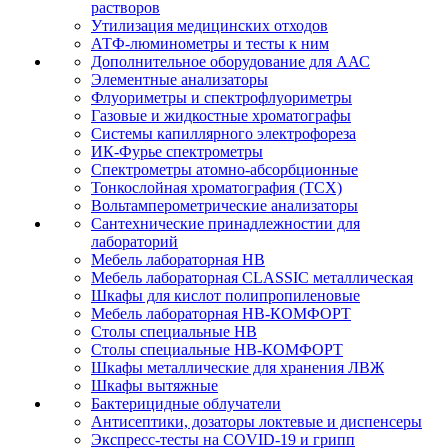
растворов
Утилизация медицинских отходов
АТФ-люминометры и тесты к ним
Дополнительное оборудование для ААС
Элементные анализаторы
Флуориметры и спектрофлуориметры
Газовые и жидкостные хроматографы
Системы капиллярного электрофореза
ИК-Фурье спектрометры
Спектрометры атомно-абсорбционные
Тонкослойная хроматография (ТСХ)
Вольтамперометрические анализаторы
Сантехнические принадлежностии для
лабораторий
Мебель лабораторная НВ
Мебель лабораторная CLASSIC металлическая
Шкафы для кислот полипропиленовые
Мебель лабораторная НВ-КОМФОРТ
Столы специальные НВ
Столы специальные НВ-КОМФОРТ
Шкафы металлические для хранения ЛВЖ
Шкафы вытяжные
Бактерицидные облучатели
Антисептики, дозаторы локтевые и диспенсеры
Экспресс-тесты на COVID-19 и грипп