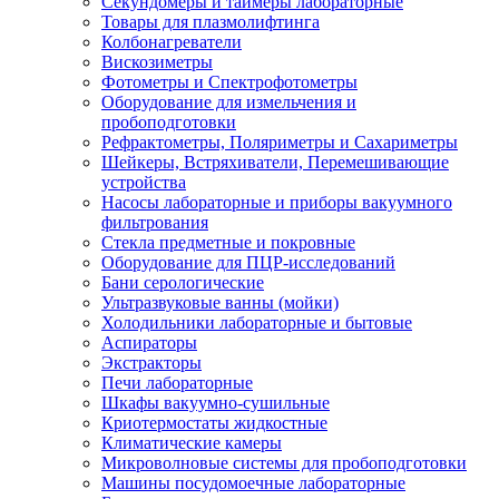
Секундомеры и таймеры лабораторные
Товары для плазмолифтинга
Колбонагреватели
Вискозиметры
Фотометры и Спектрофотометры
Оборудование для измельчения и
пробоподготовки
Рефрактометры, Поляриметры и Сахариметры
Шейкеры, Встряхиватели, Перемешивающие
устройства
Насосы лабораторные и приборы вакуумного
фильтрования
Стекла предметные и покровные
Оборудование для ПЦР-исследований
Бани серологические
Ультразвуковые ванны (мойки)
Холодильники лабораторные и бытовые
Аспираторы
Экстракторы
Печи лабораторные
Шкафы вакуумно-сушильные
Криотермостаты жидкостные
Климатические камеры
Микроволновые системы для пробоподготовки
Машины посудомоечные лабораторные