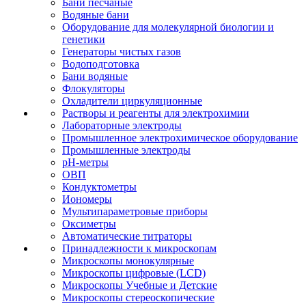
Бани песчаные
Водяные бани
Оборудование для молекулярной биологии и
генетики
Генераторы чистых газов
Водоподготовка
Бани водяные
Флокуляторы
Охладители циркуляционные
Растворы и реагенты для электрохимии
Лабораторные электроды
Промышленное электрохимическое оборудование
Промышленные электроды
pH-метры
ОВП
Кондуктометры
Иономеры
Мультипараметровые приборы
Оксиметры
Автоматические титраторы
Принадлежности к микроскопам
Микроскопы монокулярные
Микроскопы цифровые (LCD)
Микроскопы Учебные и Детские
Микроскопы стереоскопические