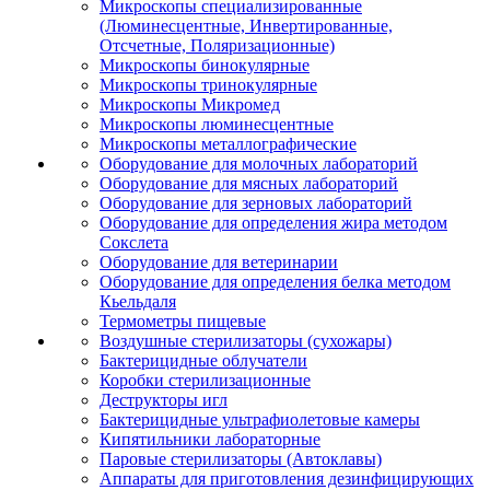
Микроскопы специализированные
(Люминесцентные, Инвертированные,
Отсчетные, Поляризационные)
Микроскопы бинокулярные
Микроскопы тринокулярные
Микроскопы Микромед
Микроскопы люминесцентные
Микроскопы металлографические
Оборудование для молочных лабораторий
Оборудование для мясных лабораторий
Оборудование для зерновых лабораторий
Оборудование для определения жира методом
Сокслета
Оборудование для ветеринарии
Оборудование для определения белка методом
Кьельдаля
Термометры пищевые
Воздушные стерилизаторы (сухожары)
Бактерицидные облучатели
Коробки стерилизационные
Деструкторы игл
Бактерицидные ультрафиолетовые камеры
Кипятильники лабораторные
Паровые стерилизаторы (Автоклавы)
Аппараты для приготовления дезинфицирующих