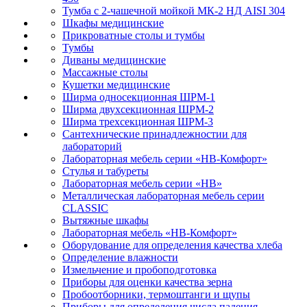
Тумба с 2-чашечной мойкой МК-2 НД AISI 304
Шкафы медицинские
Прикроватные столы и тумбы
Тумбы
Диваны медицинские
Массажные столы
Кушетки медицинские
Ширма односекционная ШРМ-1
Ширма двухсекционная ШРМ-2
Ширма трехсекционная ШРМ-3
Сантехнические принадлежностии для
лабораторий
Лабораторная мебель серии «НВ-Комфорт»
Стулья и табуреты
Лабораторная мебель серии «НВ»
Металлическая лабораторная мебель серии
CLASSIC
Вытяжные шкафы
Лабораторная мебель «НВ-Комфорт»
Оборудование для определения качества хлеба
Определение влажности
Измельчение и пробоподготовка
Приборы для оценки качества зерна
Пробоотборники, термоштанги и щупы
Приборы для определения числа падения