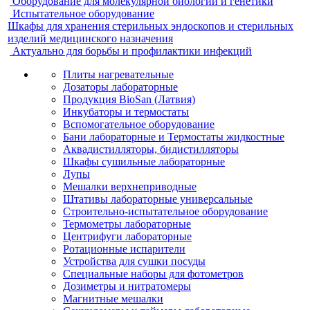
Оборудование для молекулярной биологии и генетики
Испытательное оборудование
Шкафы для хранения стерильных эндоскопов и стерильных
изделий медицинского назначения
Актуально для борьбы и профилактики инфекций
Плиты нагревательные
Дозаторы лабораторные
Продукция BioSan (Латвия)
Инкубаторы и термостаты
Вспомогательное оборудование
Бани лабораторные и Термостаты жидкостные
Аквадистилляторы, бидистилляторы
Шкафы сушильные лабораторные
Лупы
Мешалки верхнеприводные
Штативы лабораторные универсальные
Строительно-испытательное оборудование
Термометры лабораторные
Центрифуги лабораторные
Ротационные испарители
Устройства для сушки посуды
Специальные наборы для фотометров
Дозиметры и нитратомеры
Магнитные мешалки