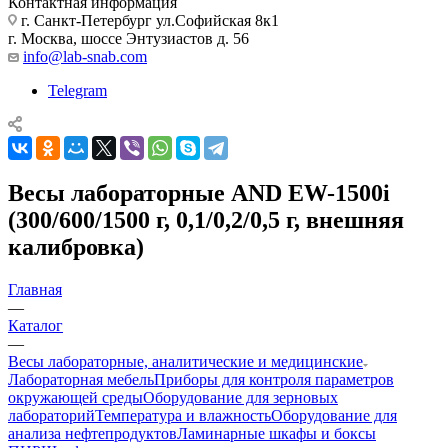
Контактная информация
г. Санкт-Петербург ул.Софийская 8к1
г. Москва, шоссе Энтузиастов д. 56
info@lab-snab.com
Telegram
Весы лабораторные AND EW-1500i
(300/600/1500 г, 0,1/0,2/0,5 г, внешняя
калибровка)
Главная
—
Каталог
—
Весы лабораторные, аналитические и медицинские
Лабораторная мебель
Приборы для контроля параметров
окружающей среды
Оборудование для зерновых
лабораторий
Температура и влажность
Оборудование для
анализа нефтепродуктов
Ламинарные шкафы и боксы