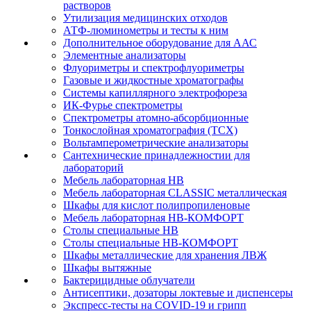
растворов
Утилизация медицинских отходов
АТФ-люминометры и тесты к ним
Дополнительное оборудование для ААС
Элементные анализаторы
Флуориметры и спектрофлуориметры
Газовые и жидкостные хроматографы
Системы капиллярного электрофореза
ИК-Фурье спектрометры
Спектрометры атомно-абсорбционные
Тонкослойная хроматография (ТСХ)
Вольтамперометрические анализаторы
Сантехнические принадлежностии для
лабораторий
Мебель лабораторная НВ
Мебель лабораторная CLASSIC металлическая
Шкафы для кислот полипропиленовые
Мебель лабораторная НВ-КОМФОРТ
Столы специальные НВ
Столы специальные НВ-КОМФОРТ
Шкафы металлические для хранения ЛВЖ
Шкафы вытяжные
Бактерицидные облучатели
Антисептики, дозаторы локтевые и диспенсеры
Экспресс-тесты на COVID-19 и грипп