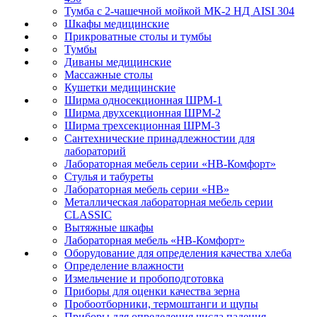
Тумба с 2-чашечной мойкой МК-2 НД AISI 304
Шкафы медицинские
Прикроватные столы и тумбы
Тумбы
Диваны медицинские
Массажные столы
Кушетки медицинские
Ширма односекционная ШРМ-1
Ширма двухсекционная ШРМ-2
Ширма трехсекционная ШРМ-3
Сантехнические принадлежностии для
лабораторий
Лабораторная мебель серии «НВ-Комфорт»
Стулья и табуреты
Лабораторная мебель серии «НВ»
Металлическая лабораторная мебель серии
CLASSIC
Вытяжные шкафы
Лабораторная мебель «НВ-Комфорт»
Оборудование для определения качества хлеба
Определение влажности
Измельчение и пробоподготовка
Приборы для оценки качества зерна
Пробоотборники, термоштанги и щупы
Приборы для определения числа падения