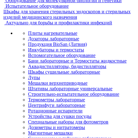
Оборудование для молекулярной биологии и генетики
Испытательное оборудование
Шкафы для хранения стерильных эндоскопов и стерильных
изделий медицинского назначения
Актуально для борьбы и профилактики инфекций
Плиты нагревательные
Дозаторы лабораторные
Продукция BioSan (Латвия)
Инкубаторы и термостаты
Вспомогательное оборудование
Бани лабораторные и Термостаты жидкостные
Аквадистилляторы, бидистилляторы
Шкафы сушильные лабораторные
Лупы
Мешалки верхнеприводные
Штативы лабораторные универсальные
Строительно-испытательное оборудование
Термометры лабораторные
Центрифуги лабораторные
Ротационные испарители
Устройства для сушки посуды
Специальные наборы для фотометров
Дозиметры и нитратомеры
Магнитные мешалки