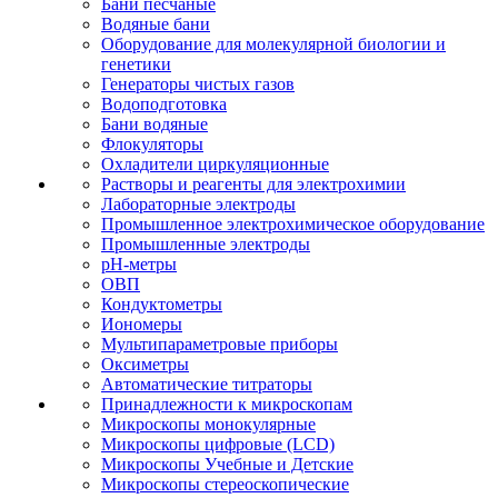
Бани песчаные
Водяные бани
Оборудование для молекулярной биологии и
генетики
Генераторы чистых газов
Водоподготовка
Бани водяные
Флокуляторы
Охладители циркуляционные
Растворы и реагенты для электрохимии
Лабораторные электроды
Промышленное электрохимическое оборудование
Промышленные электроды
pH-метры
ОВП
Кондуктометры
Иономеры
Мультипараметровые приборы
Оксиметры
Автоматические титраторы
Принадлежности к микроскопам
Микроскопы монокулярные
Микроскопы цифровые (LCD)
Микроскопы Учебные и Детские
Микроскопы стереоскопические