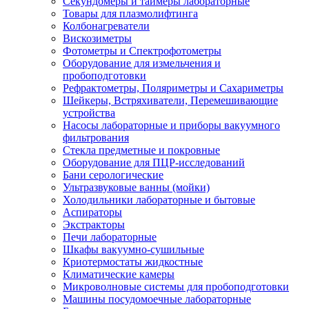
Секундомеры и таймеры лабораторные
Товары для плазмолифтинга
Колбонагреватели
Вискозиметры
Фотометры и Спектрофотометры
Оборудование для измельчения и
пробоподготовки
Рефрактометры, Поляриметры и Сахариметры
Шейкеры, Встряхиватели, Перемешивающие
устройства
Насосы лабораторные и приборы вакуумного
фильтрования
Стекла предметные и покровные
Оборудование для ПЦР-исследований
Бани серологические
Ультразвуковые ванны (мойки)
Холодильники лабораторные и бытовые
Аспираторы
Экстракторы
Печи лабораторные
Шкафы вакуумно-сушильные
Криотермостаты жидкостные
Климатические камеры
Микроволновые системы для пробоподготовки
Машины посудомоечные лабораторные