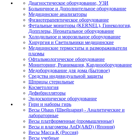
Диагностическое оборудование, УЗИ
Больничное и Дополнительное оборудование
Медицинские анализаторы
Физиотерапевтическое оборудование
Фетальные мониторы (KERNEL), Гинекология,
Допплеры, Неонатальное оборудование
Холодильное и морозильное оборудование
Хирургия и Светильники медицинские
Медицинские термостаты и размораживатели
плазмы
Офтальмологическое оборудование
Мониторинг, Реанимация, Кардиооборудование
Медоборудование для дома (Бытовое)
Средства индивидуальной защиты
Шприцы стерильные
Косметология
Дефибрилляторы
Эндоскопическое оборудование
Гири и наборы гирь
Весы Ohaus (Швейцария) - Аналитические и
лабораторные
Весы платформенные (промышленные)
Весы и влагомеры AnD(A&D) (Япония)
Весы Масса-К (Россия)
Весы учебные