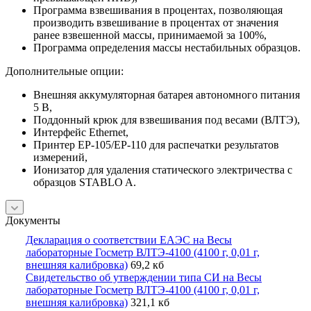
Программа взвешивания в процентах, позволяющая
производить взвешивание в процентах от значения
ранее взвешенной массы, принимаемой за 100%,
Программа определения массы нестабильных образцов.
Дополнительные опции:
Внешняя аккумуляторная батарея автономного питания
5 В,
Поддонный крюк для взвешивания под весами (ВЛТЭ),
Интерфейс Ethernet,
Принтер ЕР-105/ЕР-110 для распечатки результатов
измерений,
Ионизатор для удаления статического электричества с
образцов STABLO A.
Документы
Декларация о соответствии ЕАЭС на Весы
лабораторные Госметр ВЛТЭ-4100 (4100 г, 0,01 г,
внешняя калибровка)
69,2 кб
Свидетельство об утверждении типа СИ на Весы
лабораторные Госметр ВЛТЭ-4100 (4100 г, 0,01 г,
внешняя калибровка)
321,1 кб