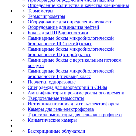
Определение количества и качества клейковины
Термометры
Термогигрометры
Оборудование для определения вязкости
Оборудование для анализа нефтей
Боксы для ПЦР-диагностики
Ламинарные боксы микробиологической
безопасности III (третий) класс
Ламинарные боксы микробиологической
безопасности II (второй) класс
Ламинарные боксы с вертикальным потоком
воздуха
Ламинарные боксы микробиологической
безопасности I (первый) класс
Перчатки одноразовые
Спецодежда для лабораторий и СИЗы
Амплификаторы в режиме реального времени
Твердотельные термостаты
Источники питания для гель-электрофореза
Камеры для гель-электрофореза
Трансиллюминаторы для гель-электрофореза
Климатические камеры
Бактерицидные облучатели