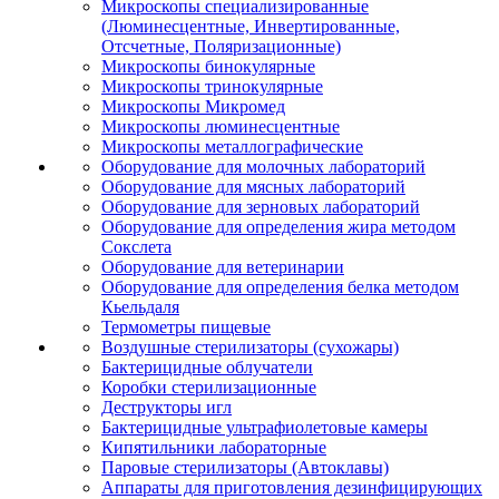
Микроскопы специализированные
(Люминесцентные, Инвертированные,
Отсчетные, Поляризационные)
Микроскопы бинокулярные
Микроскопы тринокулярные
Микроскопы Микромед
Микроскопы люминесцентные
Микроскопы металлографические
Оборудование для молочных лабораторий
Оборудование для мясных лабораторий
Оборудование для зерновых лабораторий
Оборудование для определения жира методом
Сокслета
Оборудование для ветеринарии
Оборудование для определения белка методом
Кьельдаля
Термометры пищевые
Воздушные стерилизаторы (сухожары)
Бактерицидные облучатели
Коробки стерилизационные
Деструкторы игл
Бактерицидные ультрафиолетовые камеры
Кипятильники лабораторные
Паровые стерилизаторы (Автоклавы)
Аппараты для приготовления дезинфицирующих