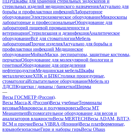
ПЦР
Шкафы для хранения стерильных эндоскопов и
стерильных изделий медицинского назначения
Актуально для
борьбы и профилактики инфекций
Лабораторное
оборудование
Электрохимическое оборудование
Микроскопы
лабораторные и профессиональные
Оборудование для
лабораторий пищевой промышленности и
ветеринарии
Стерилизация и дезинфекция
Аналитическое
оборудование
Всё для стоматологии
Мебель
лабораторная
Прочие изделия
Актуально для борьбы и
профилактики инфекций
Медицинское
оборудование
Мойки
Маски, респираторы, защитные костюмы,
перчатки
Оборудование для молекулярной биологии и
генетики
Оборудование для определения
нефтепродуктов
Медицинская мебель
Шкафы
металлические
ХПК и БПК
Столики процедурные,
стоматолога
Испытательное оборудование
Мебель из
ЛДСП
Кушетки / диваны / банкетки
Ширмы
—
Весы ГОСМЕТР (Россия)
Весы Масса-К (Россия)
Весы учебные
Терминалы
весовые
Микровесы и полумикровесы
Весы MT
Measurement
Вспомогательное оборудование для весов и
анализаторов влажности
Весы MERTECH
Весы ADAM, ВЛТЭ,
BCM и прочие
Весы VIBRA (Япония)
Весы платформенные,
взрывобезопасные
Гири и наборы гирь
Весы Ohaus