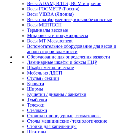
Весы ADAM, ВЛТЭ, BCM и прочие
Весы ГОСМЕТР (Россия)
Весы VIBRA (Япония)
Весы платформенные, взрывобезопасные
Весы MERTECH
Терминалы весовые
Микровесы и полумикровесы
Весы MT Measurement
Вспомогательное оборудование для весов и
анализаторов влажности
Оборудование для определения вязкости
Ламинарные шкафы и боксы ПЦР
Шкафы металлические
Мебель из ЛДСП
Стулья / секции
Кровати
Ширмы
Кушетки / диваны / банкетки
Тумбочки
Тележки
Стеллажи
Столики процедурные, стоматолога
Столы медицинские / технологические
Стойки для капельницы
Штативы