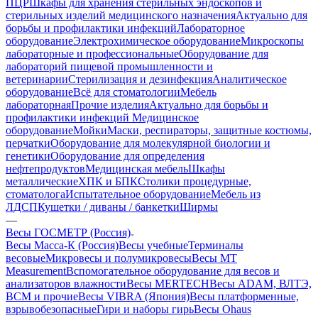
ПЦР
Шкафы для хранения стерильных эндоскопов и
стерильных изделий медицинского назначения
Актуально для
борьбы и профилактики инфекций
Лабораторное
оборудование
Электрохимическое оборудование
Микроскопы
лабораторные и профессиональные
Оборудование для
лабораторий пищевой промышленности и
ветеринарии
Стерилизация и дезинфекция
Аналитическое
оборудование
Всё для стоматологии
Мебель
лабораторная
Прочие изделия
Актуально для борьбы и
профилактики инфекций
Медицинское
оборудование
Мойки
Маски, респираторы, защитные костюмы,
перчатки
Оборудование для молекулярной биологии и
генетики
Оборудование для определения
нефтепродуктов
Медицинская мебель
Шкафы
металлические
ХПК и БПК
Столики процедурные,
стоматолога
Испытательное оборудование
Мебель из
ЛДСП
Кушетки / диваны / банкетки
Ширмы
—
Весы ГОСМЕТР (Россия)
Весы Масса-К (Россия)
Весы учебные
Терминалы
весовые
Микровесы и полумикровесы
Весы MT
Measurement
Вспомогательное оборудование для весов и
анализаторов влажности
Весы MERTECH
Весы ADAM, ВЛТЭ,
BCM и прочие
Весы VIBRA (Япония)
Весы платформенные,
взрывобезопасные
Гири и наборы гирь
Весы Ohaus