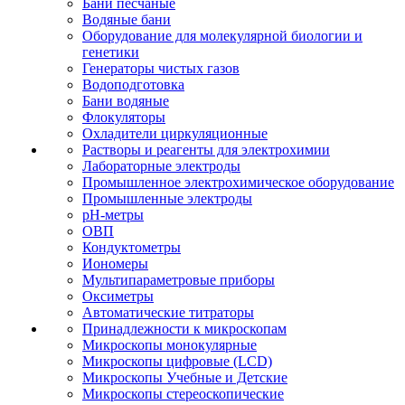
Бани песчаные
Водяные бани
Оборудование для молекулярной биологии и
генетики
Генераторы чистых газов
Водоподготовка
Бани водяные
Флокуляторы
Охладители циркуляционные
Растворы и реагенты для электрохимии
Лабораторные электроды
Промышленное электрохимическое оборудование
Промышленные электроды
pH-метры
ОВП
Кондуктометры
Иономеры
Мультипараметровые приборы
Оксиметры
Автоматические титраторы
Принадлежности к микроскопам
Микроскопы монокулярные
Микроскопы цифровые (LCD)
Микроскопы Учебные и Детские
Микроскопы стереоскопические