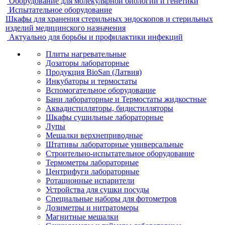
Оборудование для молекулярной биологии и генетики
Испытательное оборудование
Шкафы для хранения стерильных эндоскопов и стерильных
изделий медицинского назначения
Актуально для борьбы и профилактики инфекций
Плиты нагревательные
Дозаторы лабораторные
Продукция BioSan (Латвия)
Инкубаторы и термостаты
Вспомогательное оборудование
Бани лабораторные и Термостаты жидкостные
Аквадистилляторы, бидистилляторы
Шкафы сушильные лабораторные
Лупы
Мешалки верхнеприводные
Штативы лабораторные универсальные
Строительно-испытательное оборудование
Термометры лабораторные
Центрифуги лабораторные
Ротационные испарители
Устройства для сушки посуды
Специальные наборы для фотометров
Дозиметры и нитратомеры
Магнитные мешалки