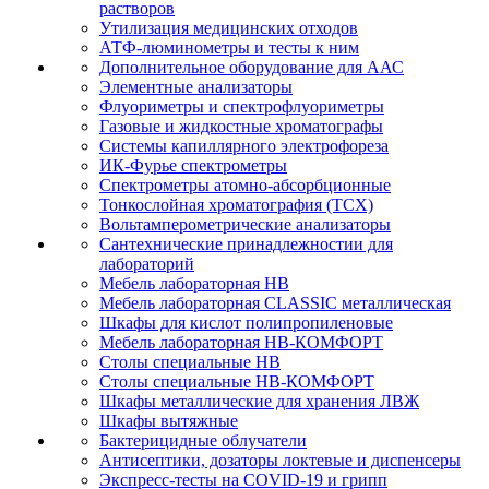
растворов
Утилизация медицинских отходов
АТФ-люминометры и тесты к ним
Дополнительное оборудование для ААС
Элементные анализаторы
Флуориметры и спектрофлуориметры
Газовые и жидкостные хроматографы
Системы капиллярного электрофореза
ИК-Фурье спектрометры
Спектрометры атомно-абсорбционные
Тонкослойная хроматография (ТСХ)
Вольтамперометрические анализаторы
Сантехнические принадлежностии для
лабораторий
Мебель лабораторная НВ
Мебель лабораторная CLASSIC металлическая
Шкафы для кислот полипропиленовые
Мебель лабораторная НВ-КОМФОРТ
Столы специальные НВ
Столы специальные НВ-КОМФОРТ
Шкафы металлические для хранения ЛВЖ
Шкафы вытяжные
Бактерицидные облучатели
Антисептики, дозаторы локтевые и диспенсеры
Экспресс-тесты на COVID-19 и грипп