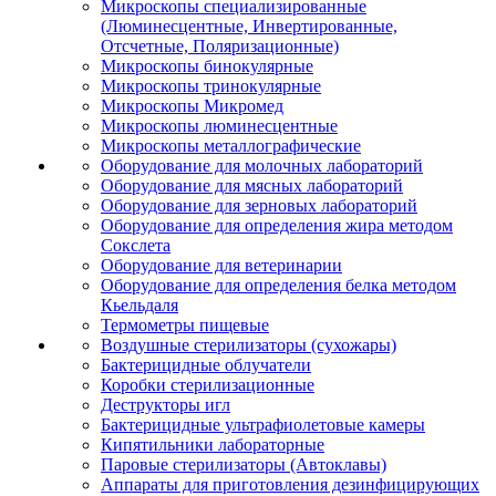
Микроскопы специализированные
(Люминесцентные, Инвертированные,
Отсчетные, Поляризационные)
Микроскопы бинокулярные
Микроскопы тринокулярные
Микроскопы Микромед
Микроскопы люминесцентные
Микроскопы металлографические
Оборудование для молочных лабораторий
Оборудование для мясных лабораторий
Оборудование для зерновых лабораторий
Оборудование для определения жира методом
Сокслета
Оборудование для ветеринарии
Оборудование для определения белка методом
Кьельдаля
Термометры пищевые
Воздушные стерилизаторы (сухожары)
Бактерицидные облучатели
Коробки стерилизационные
Деструкторы игл
Бактерицидные ультрафиолетовые камеры
Кипятильники лабораторные
Паровые стерилизаторы (Автоклавы)
Аппараты для приготовления дезинфицирующих