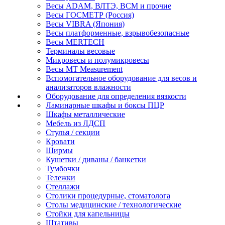
Весы ADAM, ВЛТЭ, BCM и прочие
Весы ГОСМЕТР (Россия)
Весы VIBRA (Япония)
Весы платформенные, взрывобезопасные
Весы MERTECH
Терминалы весовые
Микровесы и полумикровесы
Весы MT Measurement
Вспомогательное оборудование для весов и
анализаторов влажности
Оборудование для определения вязкости
Ламинарные шкафы и боксы ПЦР
Шкафы металлические
Мебель из ЛДСП
Стулья / секции
Кровати
Ширмы
Кушетки / диваны / банкетки
Тумбочки
Тележки
Стеллажи
Столики процедурные, стоматолога
Столы медицинские / технологические
Стойки для капельницы
Штативы