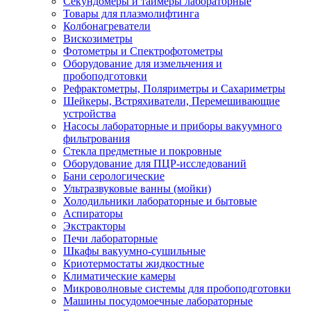
Секундомеры и таймеры лабораторные
Товары для плазмолифтинга
Колбонагреватели
Вискозиметры
Фотометры и Спектрофотометры
Оборудование для измельчения и
пробоподготовки
Рефрактометры, Поляриметры и Сахариметры
Шейкеры, Встряхиватели, Перемешивающие
устройства
Насосы лабораторные и приборы вакуумного
фильтрования
Стекла предметные и покровные
Оборудование для ПЦР-исследований
Бани серологические
Ультразвуковые ванны (мойки)
Холодильники лабораторные и бытовые
Аспираторы
Экстракторы
Печи лабораторные
Шкафы вакуумно-сушильные
Криотермостаты жидкостные
Климатические камеры
Микроволновые системы для пробоподготовки
Машины посудомоечные лабораторные