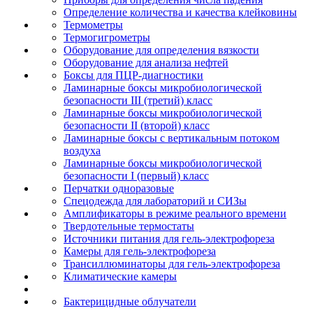
Определение количества и качества клейковины
Термометры
Термогигрометры
Оборудование для определения вязкости
Оборудование для анализа нефтей
Боксы для ПЦР-диагностики
Ламинарные боксы микробиологической
безопасности III (третий) класс
Ламинарные боксы микробиологической
безопасности II (второй) класс
Ламинарные боксы с вертикальным потоком
воздуха
Ламинарные боксы микробиологической
безопасности I (первый) класс
Перчатки одноразовые
Спецодежда для лабораторий и СИЗы
Амплификаторы в режиме реального времени
Твердотельные термостаты
Источники питания для гель-электрофореза
Камеры для гель-электрофореза
Трансиллюминаторы для гель-электрофореза
Климатические камеры
Бактерицидные облучатели