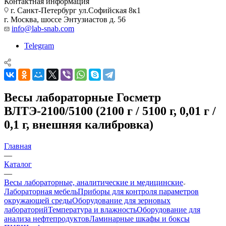
Контактная информация
г. Санкт-Петербург ул.Софийская 8к1
г. Москва, шоссе Энтузиастов д. 56
info@lab-snab.com
Telegram
Весы лабораторные Госметр
ВЛТЭ-2100/5100 (2100 г / 5100 г, 0,01 г /
0,1 г, внешняя калибровка)
Главная
—
Каталог
—
Весы лабораторные, аналитические и медицинские
Лабораторная мебель
Приборы для контроля параметров
окружающей среды
Оборудование для зерновых
лабораторий
Температура и влажность
Оборудование для
анализа нефтепродуктов
Ламинарные шкафы и боксы