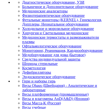
Диагностическое оборудование, УЗИ
Больничное и Дополнительное оборудование
Медицинские анализаторы
Физиотерапевтическое оборудование
Фетальные мониторы (KERNEL), Гинекология,
Допплеры, Неонатальное оборудование
Холодильное и морозильное оборудование
Хирургия и Светильники медицинские
Медицинские термостаты и размораживатели
плазмы
Офтальмологическое оборудование
Мониторинг, Реанимация, Кардиооборудование
Медоборудование для дома (Бытовое)
Средства индивидуальной защиты
Шприцы стерильные
Косметология
Дефибрилляторы
Эндоскопическое оборудование
Гири и наборы гирь
Весы Ohaus (Швейцария) - Аналитические и
лабораторные
Весы платформенные (промышленные)
Весы и влагомеры AnD(A&D) (Япония)
Весы Масса-К (Россия)
Весы учебные