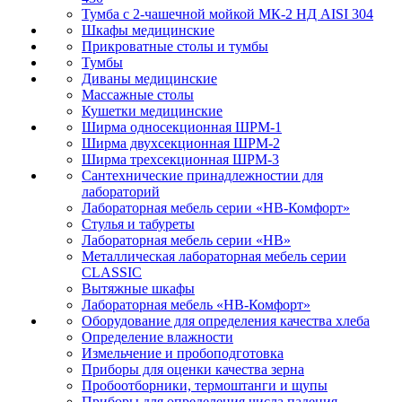
Тумба с 2-чашечной мойкой МК-2 НД AISI 304
Шкафы медицинские
Прикроватные столы и тумбы
Тумбы
Диваны медицинские
Массажные столы
Кушетки медицинские
Ширма односекционная ШРМ-1
Ширма двухсекционная ШРМ-2
Ширма трехсекционная ШРМ-3
Сантехнические принадлежностии для
лабораторий
Лабораторная мебель серии «НВ-Комфорт»
Стулья и табуреты
Лабораторная мебель серии «НВ»
Металлическая лабораторная мебель серии
CLASSIC
Вытяжные шкафы
Лабораторная мебель «НВ-Комфорт»
Оборудование для определения качества хлеба
Определение влажности
Измельчение и пробоподготовка
Приборы для оценки качества зерна
Пробоотборники, термоштанги и щупы
Приборы для определения числа падения