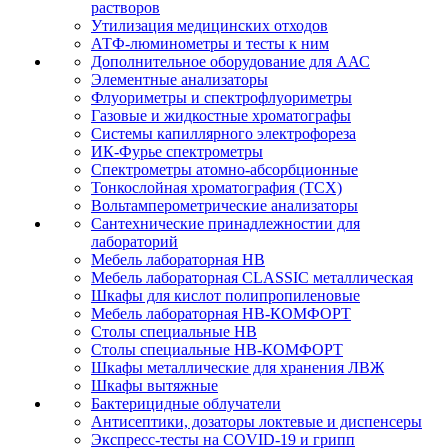
растворов
Утилизация медицинских отходов
АТФ-люминометры и тесты к ним
Дополнительное оборудование для ААС
Элементные анализаторы
Флуориметры и спектрофлуориметры
Газовые и жидкостные хроматографы
Системы капиллярного электрофореза
ИК-Фурье спектрометры
Спектрометры атомно-абсорбционные
Тонкослойная хроматография (ТСХ)
Вольтамперометрические анализаторы
Сантехнические принадлежностии для
лабораторий
Мебель лабораторная НВ
Мебель лабораторная CLASSIC металлическая
Шкафы для кислот полипропиленовые
Мебель лабораторная НВ-КОМФОРТ
Столы специальные НВ
Столы специальные НВ-КОМФОРТ
Шкафы металлические для хранения ЛВЖ
Шкафы вытяжные
Бактерицидные облучатели
Антисептики, дозаторы локтевые и диспенсеры
Экспресс-тесты на COVID-19 и грипп