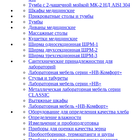
Тумба с 2-чашечной мойкой МК-2 НД AISI 304
Шкафы медицинские
Прикроватные столы и тумбы
Тумбы
Диваны медицинские
Массажные столы
Кушетки медицинские
Ширма односекционная ШРМ-1
Ширма двухсекционная ШРМ-2
Ширма трехсекционная ШРМ-3
Сантехнические принадлежностии для
лабораторий
Лабораторная мебель серии «НВ-Комфорт»
Стулья и табуреты
Лабораторная мебель серии «НВ»
Металлическая лабораторная мебель серии
CLASSIC
Вытяжные шкафы
Лабораторная мебель «НВ-Комфорт»
Оборудование для определения качества хлеба
Определение влажности
Измельчение и пробоподготовка
Приборы для оценки качества зерна
Пробоотборники, термоштанги и щупы
Приборы для определения числа падения