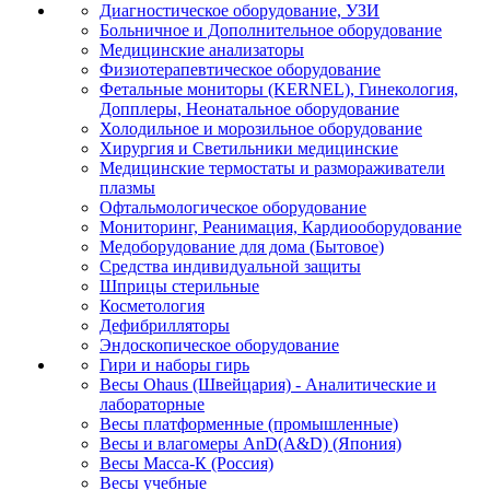
Диагностическое оборудование, УЗИ
Больничное и Дополнительное оборудование
Медицинские анализаторы
Физиотерапевтическое оборудование
Фетальные мониторы (KERNEL), Гинекология,
Допплеры, Неонатальное оборудование
Холодильное и морозильное оборудование
Хирургия и Светильники медицинские
Медицинские термостаты и размораживатели
плазмы
Офтальмологическое оборудование
Мониторинг, Реанимация, Кардиооборудование
Медоборудование для дома (Бытовое)
Средства индивидуальной защиты
Шприцы стерильные
Косметология
Дефибрилляторы
Эндоскопическое оборудование
Гири и наборы гирь
Весы Ohaus (Швейцария) - Аналитические и
лабораторные
Весы платформенные (промышленные)
Весы и влагомеры AnD(A&D) (Япония)
Весы Масса-К (Россия)
Весы учебные