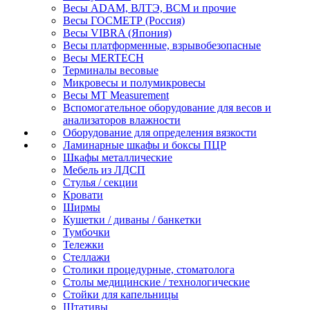
Весы ADAM, ВЛТЭ, BCM и прочие
Весы ГОСМЕТР (Россия)
Весы VIBRA (Япония)
Весы платформенные, взрывобезопасные
Весы MERTECH
Терминалы весовые
Микровесы и полумикровесы
Весы MT Measurement
Вспомогательное оборудование для весов и
анализаторов влажности
Оборудование для определения вязкости
Ламинарные шкафы и боксы ПЦР
Шкафы металлические
Мебель из ЛДСП
Стулья / секции
Кровати
Ширмы
Кушетки / диваны / банкетки
Тумбочки
Тележки
Стеллажи
Столики процедурные, стоматолога
Столы медицинские / технологические
Стойки для капельницы
Штативы