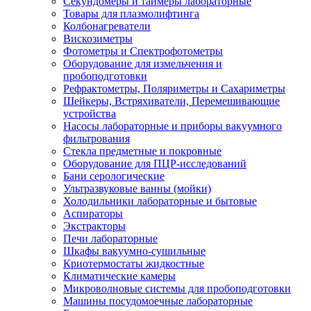
Секундомеры и таймеры лабораторные
Товары для плазмолифтинга
Колбонагреватели
Вискозиметры
Фотометры и Спектрофотометры
Оборудование для измельчения и
пробоподготовки
Рефрактометры, Поляриметры и Сахариметры
Шейкеры, Встряхиватели, Перемешивающие
устройства
Насосы лабораторные и приборы вакуумного
фильтрования
Стекла предметные и покровные
Оборудование для ПЦР-исследований
Бани серологические
Ультразвуковые ванны (мойки)
Холодильники лабораторные и бытовые
Аспираторы
Экстракторы
Печи лабораторные
Шкафы вакуумно-сушильные
Криотермостаты жидкостные
Климатические камеры
Микроволновые системы для пробоподготовки
Машины посудомоечные лабораторные