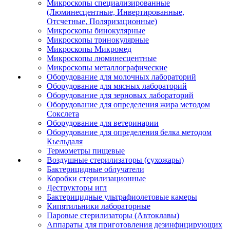
Микроскопы специализированные
(Люминесцентные, Инвертированные,
Отсчетные, Поляризационные)
Микроскопы бинокулярные
Микроскопы тринокулярные
Микроскопы Микромед
Микроскопы люминесцентные
Микроскопы металлографические
Оборудование для молочных лабораторий
Оборудование для мясных лабораторий
Оборудование для зерновых лабораторий
Оборудование для определения жира методом
Сокслета
Оборудование для ветеринарии
Оборудование для определения белка методом
Кьельдаля
Термометры пищевые
Воздушные стерилизаторы (сухожары)
Бактерицидные облучатели
Коробки стерилизационные
Деструкторы игл
Бактерицидные ультрафиолетовые камеры
Кипятильники лабораторные
Паровые стерилизаторы (Автоклавы)
Аппараты для приготовления дезинфицирующих