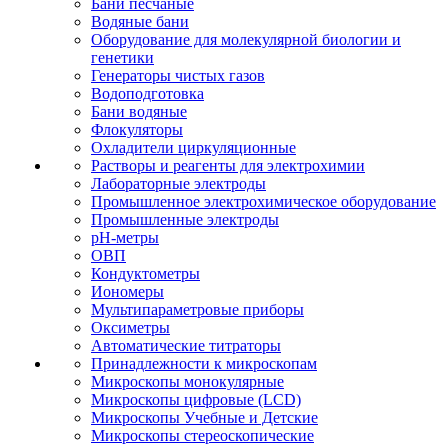
Бани песчаные
Водяные бани
Оборудование для молекулярной биологии и
генетики
Генераторы чистых газов
Водоподготовка
Бани водяные
Флокуляторы
Охладители циркуляционные
Растворы и реагенты для электрохимии
Лабораторные электроды
Промышленное электрохимическое оборудование
Промышленные электроды
pH-метры
ОВП
Кондуктометры
Иономеры
Мультипараметровые приборы
Оксиметры
Автоматические титраторы
Принадлежности к микроскопам
Микроскопы монокулярные
Микроскопы цифровые (LCD)
Микроскопы Учебные и Детские
Микроскопы стереоскопические