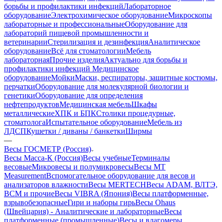
борьбы и профилактики инфекций
Лабораторное
оборудование
Электрохимическое оборудование
Микроскопы
лабораторные и профессиональные
Оборудование для
лабораторий пищевой промышленности и
ветеринарии
Стерилизация и дезинфекция
Аналитическое
оборудование
Всё для стоматологии
Мебель
лабораторная
Прочие изделия
Актуально для борьбы и
профилактики инфекций
Медицинское
оборудование
Мойки
Маски, респираторы, защитные костюмы,
перчатки
Оборудование для молекулярной биологии и
генетики
Оборудование для определения
нефтепродуктов
Медицинская мебель
Шкафы
металлические
ХПК и БПК
Столики процедурные,
стоматолога
Испытательное оборудование
Мебель из
ЛДСП
Кушетки / диваны / банкетки
Ширмы
—
Весы ГОСМЕТР (Россия)
Весы Масса-К (Россия)
Весы учебные
Терминалы
весовые
Микровесы и полумикровесы
Весы MT
Measurement
Вспомогательное оборудование для весов и
анализаторов влажности
Весы MERTECH
Весы ADAM, ВЛТЭ,
BCM и прочие
Весы VIBRA (Япония)
Весы платформенные,
взрывобезопасные
Гири и наборы гирь
Весы Ohaus
(Швейцария) - Аналитические и лабораторные
Весы
платформенные (промышленные)
Весы и влагомеры