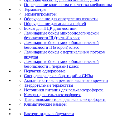
Определение количества и качества клейковины
Термометры
Термогигрометры
Оборудование для определения вязкости
Оборудование для анализа нефтей
Боксы для ПЦР-диагностики
Ламинарные боксы микробиологической
безопасности III (третий) класс
Ламинарные боксы микробиологической
безопасности II (второй) класс
Ламинарные боксы с вертикальным потоком
воздуха
Ламинарные боксы микробиологической
безопасности I (первый) класс
Перчатки одноразовые
Спецодежда для лабораторий и СИЗы
Амплификаторы в режиме реального времени
Твердотельные термостаты
Источники питания для гель-электрофореза
Камеры для гель-электрофореза
Трансиллюминаторы для гель-электрофореза
Климатические камеры
Бактерицидные облучатели