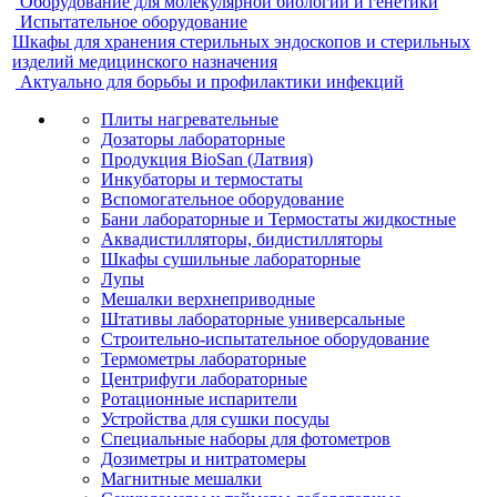
Оборудование для молекулярной биологии и генетики
Испытательное оборудование
Шкафы для хранения стерильных эндоскопов и стерильных
изделий медицинского назначения
Актуально для борьбы и профилактики инфекций
Плиты нагревательные
Дозаторы лабораторные
Продукция BioSan (Латвия)
Инкубаторы и термостаты
Вспомогательное оборудование
Бани лабораторные и Термостаты жидкостные
Аквадистилляторы, бидистилляторы
Шкафы сушильные лабораторные
Лупы
Мешалки верхнеприводные
Штативы лабораторные универсальные
Строительно-испытательное оборудование
Термометры лабораторные
Центрифуги лабораторные
Ротационные испарители
Устройства для сушки посуды
Специальные наборы для фотометров
Дозиметры и нитратомеры
Магнитные мешалки