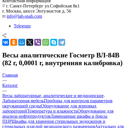
Контактная информация
г. Санкт-Петербург ул.Софийская 8к1
г. Москва, шоссе Энтузиастов д. 56
info@lab-snab.com
Telegram
Весы аналитические Госметр ВЛ-84B
(82 г, 0,0001 г, внутренняя калибровка)
Главная
—
Каталог
—
Весы лабораторные, аналитические и медицинские
Лабораторная мебель
Приборы для контроля параметров
окружающей среды
Оборудование для зерновых
лабораторий
Температура и влажность
Оборудование для
анализа нефтепродуктов
Ламинарные шкафы и боксы
ПЦР
Шкафы для хранения стерильных эндоскопов и
стерильных изделий медицинского назначения
Актуально для