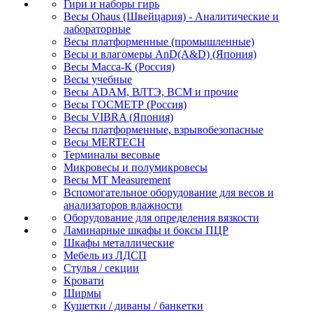
Гири и наборы гирь
Весы Ohaus (Швейцария) - Аналитические и
лабораторные
Весы платформенные (промышленные)
Весы и влагомеры AnD(A&D) (Япония)
Весы Масса-К (Россия)
Весы учебные
Весы ADAM, ВЛТЭ, BCM и прочие
Весы ГОСМЕТР (Россия)
Весы VIBRA (Япония)
Весы платформенные, взрывобезопасные
Весы MERTECH
Терминалы весовые
Микровесы и полумикровесы
Весы MT Measurement
Вспомогательное оборудование для весов и
анализаторов влажности
Оборудование для определения вязкости
Ламинарные шкафы и боксы ПЦР
Шкафы металлические
Мебель из ЛДСП
Стулья / секции
Кровати
Ширмы
Кушетки / диваны / банкетки