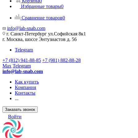
Корзина
0
Избранные товары
0
Сравнение товаров
0
info@lab-snab.com
г. Санкт-Петербург ул.Софийская 8к1
г. Москва, шоссе Энтузиастов д. 56
Telegram
+7 (812) 941-88-85
+7 (981) 882-88-28
Max
Telegram
info@lab-snab.com
Как купить
Компания
Контакты
...
Заказать звонок
Войти