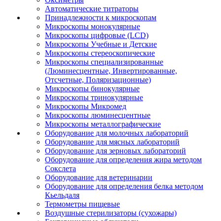
Автоматические титраторы
Принадлежности к микроскопам
Микроскопы монокулярные
Микроскопы цифровые (LCD)
Микроскопы Учебные и Детские
Микроскопы стереоскопические
Микроскопы специализированные
(Люминесцентные, Инвертированные,
Отсчетные, Поляризационные)
Микроскопы бинокулярные
Микроскопы тринокулярные
Микроскопы Микромед
Микроскопы люминесцентные
Микроскопы металлографические
Оборудование для молочных лабораторий
Оборудование для мясных лабораторий
Оборудование для зерновых лабораторий
Оборудование для определения жира методом
Сокслета
Оборудование для ветеринарии
Оборудование для определения белка методом
Кьельдаля
Термометры пищевые
Воздушные стерилизаторы (сухожары)