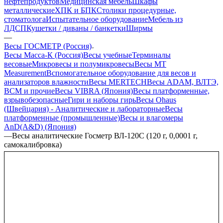
нефтепродуктов
Медицинская мебель
Шкафы
металлические
ХПК и БПК
Столики процедурные,
стоматолога
Испытательное оборудование
Мебель из
ЛДСП
Кушетки / диваны / банкетки
Ширмы
—
Весы ГОСМЕТР (Россия)
Весы Масса-К (Россия)
Весы учебные
Терминалы
весовые
Микровесы и полумикровесы
Весы MT
Measurement
Вспомогательное оборудование для весов и
анализаторов влажности
Весы MERTECH
Весы ADAM, ВЛТЭ,
BCM и прочие
Весы VIBRA (Япония)
Весы платформенные,
взрывобезопасные
Гири и наборы гирь
Весы Ohaus
(Швейцария) - Аналитические и лабораторные
Весы
платформенные (промышленные)
Весы и влагомеры
AnD(A&D) (Япония)
—
Весы аналитические Госметр ВЛ-120С (120 г, 0,0001 г,
самокалибровка)