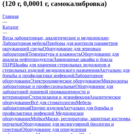
(120 г, 0,0001 г, самокалибровка)
Главная
—
Каталог
—
Весы лабораторные, аналитические и медицинские
Лабораторная мебель
Приборы для контроля параметров
окружающей среды
Оборудование для зерновых
лабораторий
Температура и влажность
Оборудование для
анализа нефтепродуктов
Ламинарные шкафы и боксы
ПЦР
Шкафы для хранения стерильных эндоскопов и
стерильных изделий медицинского назначения
Актуально для
борьбы и профилактики инфекций
Лабораторное
оборудование
Электрохимическое оборудование
Микроскопы
лабораторные и профессиональные
Оборудование для
лабораторий пищевой промышленности и
ветеринарии
Стерилизация и дезинфекция
Аналитическое
оборудование
Всё для стоматологии
Мебель
лабораторная
Прочие изделия
Актуально для борьбы и
профилактики инфекций
Медицинское
оборудование
Мойки
Маски, респираторы, защитные костюмы,
перчатки
Оборудование для молекулярной биологии и
генетики
Оборудование для определения