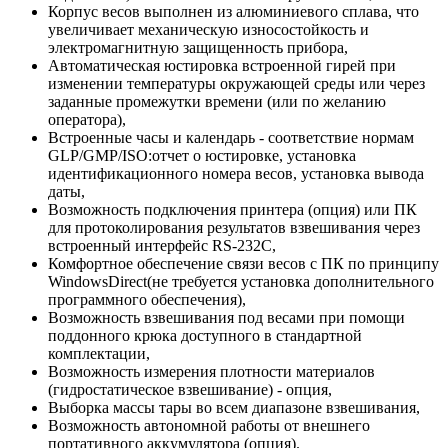
Корпус весов выполнен из алюминиевого сплава, что
увеличивает механическую износостойкость и
электромагнитную защищенность прибора,
Автоматическая юстировка встроенной гирей при
изменении температуры окружающей среды или через
заданные промежутки времени (или по желанию
оператора),
Встроенные часы и календарь - соответствие нормам
GLP/GMP/ISO:отчет о юстировке, установка
идентификационного номера весов, установка вывода
даты,
Возможность подключения принтера (опция) или ПК
для протоколирования результатов взвешивания через
встроенный интерфейс RS-232C,
Комфортное обеспечение связи весов с ПК по принципу
WindowsDirect(не требуется установка дополнительного
программного обеспечения),
Возможность взвешивания под весами при помощи
поддонного крюка доступного в стандартной
комплектации,
Возможность измерения плотности материалов
(гидростатическое взвешивание) - опция,
Выборка массы тары во всем диапазоне взвешивания,
Возможность автономной работы от внешнего
портативного аккумулятора (опция).