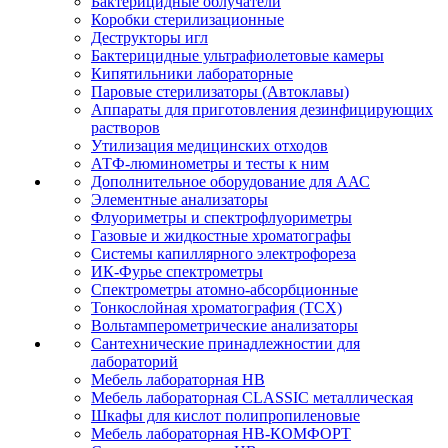
Бактерицидные облучатели
Коробки стерилизационные
Деструкторы игл
Бактерицидные ультрафиолетовые камеры
Кипятильники лабораторные
Паровые стерилизаторы (Автоклавы)
Аппараты для приготовления дезинфицирующих
растворов
Утилизация медицинских отходов
АТФ-люминометры и тесты к ним
Дополнительное оборудование для ААС
Элементные анализаторы
Флуориметры и спектрофлуориметры
Газовые и жидкостные хроматографы
Системы капиллярного электрофореза
ИК-Фурье спектрометры
Спектрометры атомно-абсорбционные
Тонкослойная хроматография (ТСХ)
Вольтамперометрические анализаторы
Сантехнические принадлежностии для
лабораторий
Мебель лабораторная НВ
Мебель лабораторная CLASSIC металлическая
Шкафы для кислот полипропиленовые
Мебель лабораторная НВ-КОМФОРТ