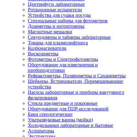
Центрифуги лабораторные
Ротационные испарители
Устройства для сушки посуды
Специальные наборы для фотометров
Дозиметры и нитратомеры
Магнитные мешалки
Секундомеры и таймеры лабораторные
Товары для плазмолифтинга
Колбонагреватели
Вискозиметры
Фотометры и Спектрофотометры
Оборудование для измельчения и
пробоподготовки
Рефрактометры, Поляриметры и Сахариметры
Шейкеры, Встряхиватели, Перемешивающие
устройства
Насосы лабораторные и приборы вакуумного
фильтрования
Стекла предметные и покровные
Оборудование для ПЦР-исследований
Бани серологические
Ультразвуковые ванны (мойки)
Холодильники лабораторные и бытовые
Аспираторы
Экстракторы