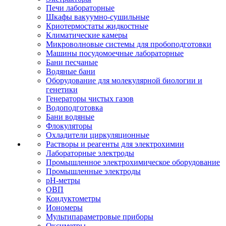
Печи лабораторные
Шкафы вакуумно-сушильные
Криотермостаты жидкостные
Климатические камеры
Микроволновые системы для пробоподготовки
Машины посудомоечные лабораторные
Бани песчаные
Водяные бани
Оборудование для молекулярной биологии и
генетики
Генераторы чистых газов
Водоподготовка
Бани водяные
Флокуляторы
Охладители циркуляционные
Растворы и реагенты для электрохимии
Лабораторные электроды
Промышленное электрохимическое оборудование
Промышленные электроды
pH-метры
ОВП
Кондуктометры
Иономеры
Мультипараметровые приборы
Оксиметры