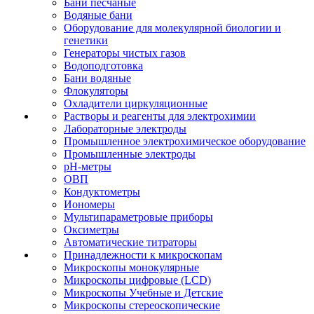
Бани песчаные
Водяные бани
Оборудование для молекулярной биологии и
генетики
Генераторы чистых газов
Водоподготовка
Бани водяные
Флокуляторы
Охладители циркуляционные
Растворы и реагенты для электрохимии
Лабораторные электроды
Промышленное электрохимическое оборудование
Промышленные электроды
pH-метры
ОВП
Кондуктометры
Иономеры
Мультипараметровые приборы
Оксиметры
Автоматические титраторы
Принадлежности к микроскопам
Микроскопы монокулярные
Микроскопы цифровые (LCD)
Микроскопы Учебные и Детские
Микроскопы стереоскопические