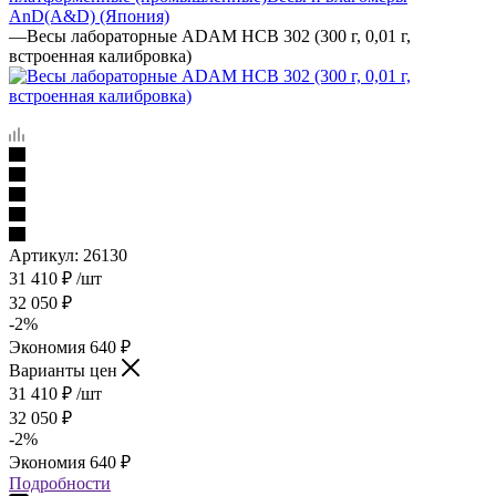
AnD(A&D) (Япония)
—
Весы лабораторные ADAM HCB 302 (300 г, 0,01 г,
встроенная калибровка)
Артикул:
26130
31 410
₽
/шт
32 050
₽
-
2
%
Экономия
640
₽
Варианты цен
31 410
₽
/шт
32 050
₽
-
2
%
Экономия
640
₽
Подробности