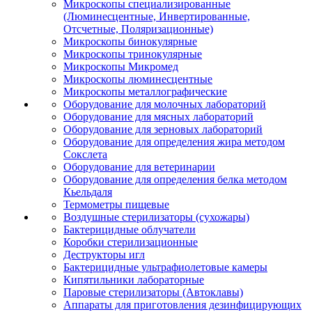
Микроскопы специализированные
(Люминесцентные, Инвертированные,
Отсчетные, Поляризационные)
Микроскопы бинокулярные
Микроскопы тринокулярные
Микроскопы Микромед
Микроскопы люминесцентные
Микроскопы металлографические
Оборудование для молочных лабораторий
Оборудование для мясных лабораторий
Оборудование для зерновых лабораторий
Оборудование для определения жира методом
Сокслета
Оборудование для ветеринарии
Оборудование для определения белка методом
Кьельдаля
Термометры пищевые
Воздушные стерилизаторы (сухожары)
Бактерицидные облучатели
Коробки стерилизационные
Деструкторы игл
Бактерицидные ультрафиолетовые камеры
Кипятильники лабораторные
Паровые стерилизаторы (Автоклавы)
Аппараты для приготовления дезинфицирующих