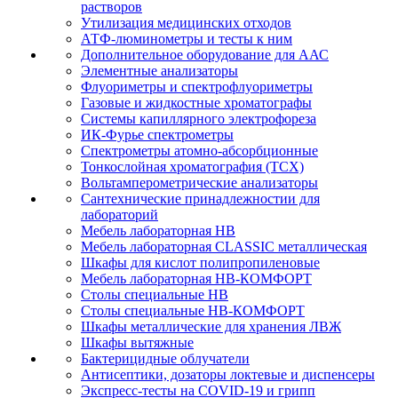
растворов
Утилизация медицинских отходов
АТФ-люминометры и тесты к ним
Дополнительное оборудование для ААС
Элементные анализаторы
Флуориметры и спектрофлуориметры
Газовые и жидкостные хроматографы
Системы капиллярного электрофореза
ИК-Фурье спектрометры
Спектрометры атомно-абсорбционные
Тонкослойная хроматография (ТСХ)
Вольтамперометрические анализаторы
Сантехнические принадлежностии для
лабораторий
Мебель лабораторная НВ
Мебель лабораторная CLASSIC металлическая
Шкафы для кислот полипропиленовые
Мебель лабораторная НВ-КОМФОРТ
Столы специальные НВ
Столы специальные НВ-КОМФОРТ
Шкафы металлические для хранения ЛВЖ
Шкафы вытяжные
Бактерицидные облучатели
Антисептики, дозаторы локтевые и диспенсеры
Экспресс-тесты на COVID-19 и грипп