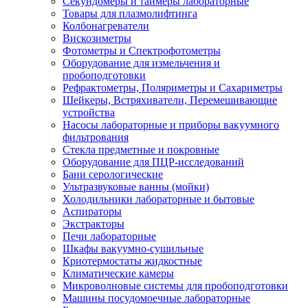
Секундомеры и таймеры лабораторные
Товары для плазмолифтинга
Колбонагреватели
Вискозиметры
Фотометры и Спектрофотометры
Оборудование для измельчения и
пробоподготовки
Рефрактометры, Поляриметры и Сахариметры
Шейкеры, Встряхиватели, Перемешивающие
устройства
Насосы лабораторные и приборы вакуумного
фильтрования
Стекла предметные и покровные
Оборудование для ПЦР-исследований
Бани серологические
Ультразвуковые ванны (мойки)
Холодильники лабораторные и бытовые
Аспираторы
Экстракторы
Печи лабораторные
Шкафы вакуумно-сушильные
Криотермостаты жидкостные
Климатические камеры
Микроволновые системы для пробоподготовки
Машины посудомоечные лабораторные