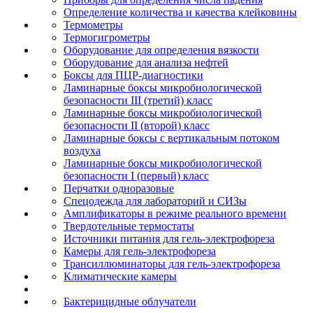
Определение количества и качества клейковины
Термометры
Термогигрометры
Оборудование для определения вязкости
Оборудование для анализа нефтей
Боксы для ПЦР-диагностики
Ламинарные боксы микробиологической
безопасности III (третий) класс
Ламинарные боксы микробиологической
безопасности II (второй) класс
Ламинарные боксы с вертикальным потоком
воздуха
Ламинарные боксы микробиологической
безопасности I (первый) класс
Перчатки одноразовые
Спецодежда для лабораторий и СИЗы
Амплификаторы в режиме реального времени
Твердотельные термостаты
Источники питания для гель-электрофореза
Камеры для гель-электрофореза
Трансиллюминаторы для гель-электрофореза
Климатические камеры
Бактерицидные облучатели