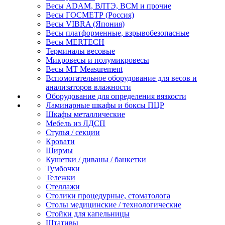
Весы ADAM, ВЛТЭ, BCM и прочие
Весы ГОСМЕТР (Россия)
Весы VIBRA (Япония)
Весы платформенные, взрывобезопасные
Весы MERTECH
Терминалы весовые
Микровесы и полумикровесы
Весы MT Measurement
Вспомогательное оборудование для весов и
анализаторов влажности
Оборудование для определения вязкости
Ламинарные шкафы и боксы ПЦР
Шкафы металлические
Мебель из ЛДСП
Стулья / секции
Кровати
Ширмы
Кушетки / диваны / банкетки
Тумбочки
Тележки
Стеллажи
Столики процедурные, стоматолога
Столы медицинские / технологические
Стойки для капельницы
Штативы