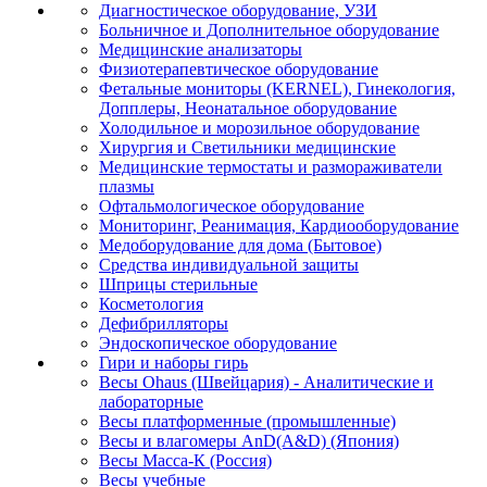
Диагностическое оборудование, УЗИ
Больничное и Дополнительное оборудование
Медицинские анализаторы
Физиотерапевтическое оборудование
Фетальные мониторы (KERNEL), Гинекология,
Допплеры, Неонатальное оборудование
Холодильное и морозильное оборудование
Хирургия и Светильники медицинские
Медицинские термостаты и размораживатели
плазмы
Офтальмологическое оборудование
Мониторинг, Реанимация, Кардиооборудование
Медоборудование для дома (Бытовое)
Средства индивидуальной защиты
Шприцы стерильные
Косметология
Дефибрилляторы
Эндоскопическое оборудование
Гири и наборы гирь
Весы Ohaus (Швейцария) - Аналитические и
лабораторные
Весы платформенные (промышленные)
Весы и влагомеры AnD(A&D) (Япония)
Весы Масса-К (Россия)
Весы учебные