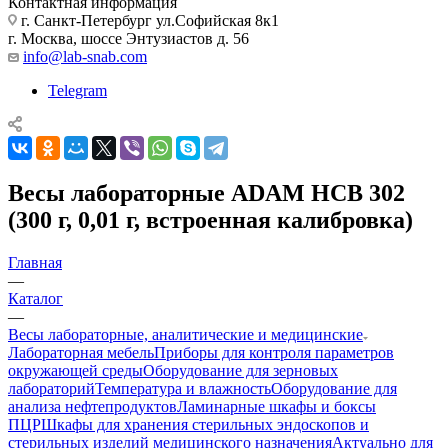
Контактная информация
г. Санкт-Петербург ул.Софийская 8к1
г. Москва, шоссе Энтузиастов д. 56
info@lab-snab.com
Telegram
Весы лабораторные ADAM HCB 302
(300 г, 0,01 г, встроенная калибровка)
Главная
—
Каталог
—
Весы лабораторные, аналитические и медицинские
Лабораторная мебель
Приборы для контроля параметров
окружающей среды
Оборудование для зерновых
лабораторий
Температура и влажность
Оборудование для
анализа нефтепродуктов
Ламинарные шкафы и боксы
ПЦР
Шкафы для хранения стерильных эндоскопов и
стерильных изделий медицинского назначения
Актуально для