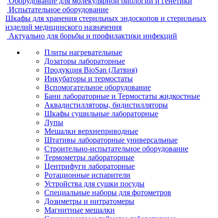
Оборудование для молекулярной биологии и генетики
Испытательное оборудование
Шкафы для хранения стерильных эндоскопов и стерильных
изделий медицинского назначения
Актуально для борьбы и профилактики инфекций
Плиты нагревательные
Дозаторы лабораторные
Продукция BioSan (Латвия)
Инкубаторы и термостаты
Вспомогательное оборудование
Бани лабораторные и Термостаты жидкостные
Аквадистилляторы, бидистилляторы
Шкафы сушильные лабораторные
Лупы
Мешалки верхнеприводные
Штативы лабораторные универсальные
Строительно-испытательное оборудование
Термометры лабораторные
Центрифуги лабораторные
Ротационные испарители
Устройства для сушки посуды
Специальные наборы для фотометров
Дозиметры и нитратомеры
Магнитные мешалки