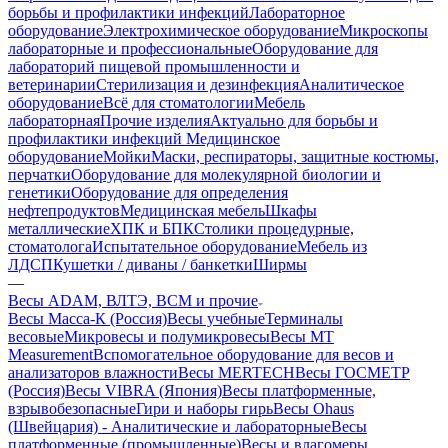
борьбы и профилактики инфекций
Лабораторное
оборудование
Электрохимическое оборудование
Микроскопы
лабораторные и профессиональные
Оборудование для
лабораторий пищевой промышленности и
ветеринарии
Стерилизация и дезинфекция
Аналитическое
оборудование
Всё для стоматологии
Мебель
лабораторная
Прочие изделия
Актуально для борьбы и
профилактики инфекций
Медицинское
оборудование
Мойки
Маски, респираторы, защитные костюмы,
перчатки
Оборудование для молекулярной биологии и
генетики
Оборудование для определения
нефтепродуктов
Медицинская мебель
Шкафы
металлические
ХПК и БПК
Столики процедурные,
стоматолога
Испытательное оборудование
Мебель из
ЛДСП
Кушетки / диваны / банкетки
Ширмы
—
Весы ADAM, ВЛТЭ, BCM и прочие
Весы Масса-К (Россия)
Весы учебные
Терминалы
весовые
Микровесы и полумикровесы
Весы MT
Measurement
Вспомогательное оборудование для весов и
анализаторов влажности
Весы MERTECH
Весы ГОСМЕТР
(Россия)
Весы VIBRA (Япония)
Весы платформенные,
взрывобезопасные
Гири и наборы гирь
Весы Ohaus
(Швейцария) - Аналитические и лабораторные
Весы
платформенные (промышленные)
Весы и влагомеры