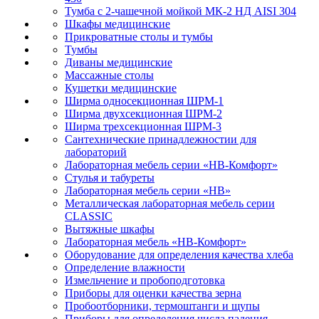
Тумба с 2-чашечной мойкой МК-2 НД AISI 304
Шкафы медицинские
Прикроватные столы и тумбы
Тумбы
Диваны медицинские
Массажные столы
Кушетки медицинские
Ширма односекционная ШРМ-1
Ширма двухсекционная ШРМ-2
Ширма трехсекционная ШРМ-3
Сантехнические принадлежностии для
лабораторий
Лабораторная мебель серии «НВ-Комфорт»
Стулья и табуреты
Лабораторная мебель серии «НВ»
Металлическая лабораторная мебель серии
CLASSIC
Вытяжные шкафы
Лабораторная мебель «НВ-Комфорт»
Оборудование для определения качества хлеба
Определение влажности
Измельчение и пробоподготовка
Приборы для оценки качества зерна
Пробоотборники, термоштанги и щупы
Приборы для определения числа падения