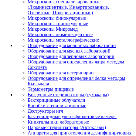
Микроскопы специализированные
(Люминесцентные, Инвертированные,
Отсчетные, Поляризационные)
Микроскопы бинокулярные
Микроскопы тринокулярные
Микроскопы Микромед
Микроскопы люминесцентные
Микроскопы металлографические
Оборудование для молочных лабораторий
Оборудование для мясных лабораторий
Оборудование для зерновых лабораторий
Оборудование для определения жира методом
Сокслета
Оборудование для ветеринарии
Оборудование для определения белка методом
Кьельдаля
Термометры пищевые
Воздушные стерилизаторы (сухожары)
Бактерицидные облучатели
Коробки стерилизационные
Деструкторы игл
Бактерицидные ультрафиолетовые камеры
Кипятильники лабораторные
Паровые стерилизаторы (Автоклавы)
Аппараты для приготовления дезинфицирующих