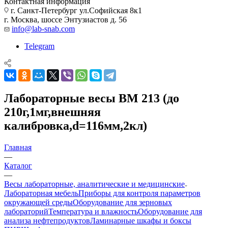
Контактная информация
г. Санкт-Петербург ул.Софийская 8к1
г. Москва, шоссе Энтузиастов д. 56
info@lab-snab.com
Telegram
Лабораторные весы ВМ 213 (до
210г,1мг,внешняя
калибровка,d=116мм,2кл)
Главная
—
Каталог
—
Весы лабораторные, аналитические и медицинские
Лабораторная мебель
Приборы для контроля параметров
окружающей среды
Оборудование для зерновых
лабораторий
Температура и влажность
Оборудование для
анализа нефтепродуктов
Ламинарные шкафы и боксы