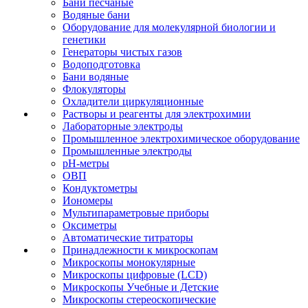
Бани песчаные
Водяные бани
Оборудование для молекулярной биологии и
генетики
Генераторы чистых газов
Водоподготовка
Бани водяные
Флокуляторы
Охладители циркуляционные
Растворы и реагенты для электрохимии
Лабораторные электроды
Промышленное электрохимическое оборудование
Промышленные электроды
pH-метры
ОВП
Кондуктометры
Иономеры
Мультипараметровые приборы
Оксиметры
Автоматические титраторы
Принадлежности к микроскопам
Микроскопы монокулярные
Микроскопы цифровые (LCD)
Микроскопы Учебные и Детские
Микроскопы стереоскопические