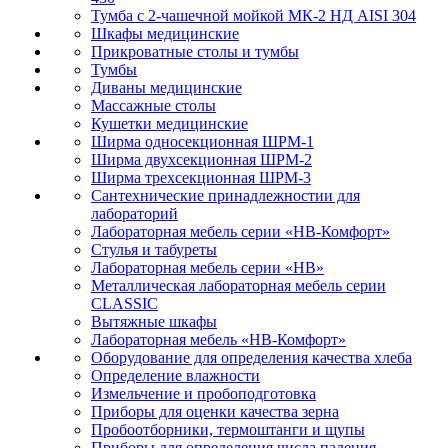
Тумба с 2-чашечной мойкой МК-2 НД AISI 304
Шкафы медицинские
Прикроватные столы и тумбы
Тумбы
Диваны медицинские
Массажные столы
Кушетки медицинские
Ширма односекционная ШРМ-1
Ширма двухсекционная ШРМ-2
Ширма трехсекционная ШРМ-3
Сантехнические принадлежностии для
лабораторий
Лабораторная мебель серии «НВ-Комфорт»
Стулья и табуреты
Лабораторная мебель серии «НВ»
Металлическая лабораторная мебель серии
CLASSIC
Вытяжные шкафы
Лабораторная мебель «НВ-Комфорт»
Оборудование для определения качества хлеба
Определение влажности
Измельчение и пробоподготовка
Приборы для оценки качества зерна
Пробоотборники, термоштанги и щупы
Приборы для определения числа падения