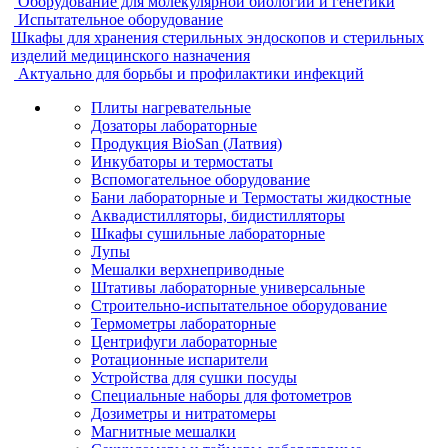
Оборудование для молекулярной биологии и генетики
Испытательное оборудование
Шкафы для хранения стерильных эндоскопов и стерильных
изделий медицинского назначения
Актуально для борьбы и профилактики инфекций
Плиты нагревательные
Дозаторы лабораторные
Продукция BioSan (Латвия)
Инкубаторы и термостаты
Вспомогательное оборудование
Бани лабораторные и Термостаты жидкостные
Аквадистилляторы, бидистилляторы
Шкафы сушильные лабораторные
Лупы
Мешалки верхнеприводные
Штативы лабораторные универсальные
Строительно-испытательное оборудование
Термометры лабораторные
Центрифуги лабораторные
Ротационные испарители
Устройства для сушки посуды
Специальные наборы для фотометров
Дозиметры и нитратомеры
Магнитные мешалки