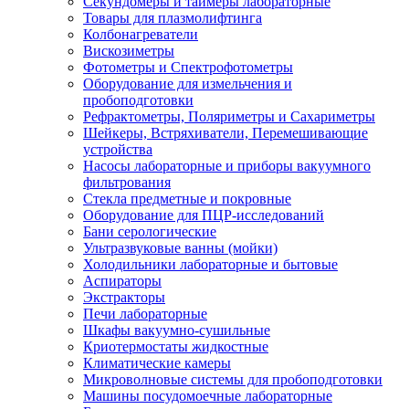
Секундомеры и таймеры лабораторные
Товары для плазмолифтинга
Колбонагреватели
Вискозиметры
Фотометры и Спектрофотометры
Оборудование для измельчения и
пробоподготовки
Рефрактометры, Поляриметры и Сахариметры
Шейкеры, Встряхиватели, Перемешивающие
устройства
Насосы лабораторные и приборы вакуумного
фильтрования
Стекла предметные и покровные
Оборудование для ПЦР-исследований
Бани серологические
Ультразвуковые ванны (мойки)
Холодильники лабораторные и бытовые
Аспираторы
Экстракторы
Печи лабораторные
Шкафы вакуумно-сушильные
Криотермостаты жидкостные
Климатические камеры
Микроволновые системы для пробоподготовки
Машины посудомоечные лабораторные