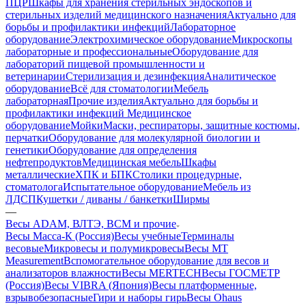
ПЦР
Шкафы для хранения стерильных эндоскопов и
стерильных изделий медицинского назначения
Актуально для
борьбы и профилактики инфекций
Лабораторное
оборудование
Электрохимическое оборудование
Микроскопы
лабораторные и профессиональные
Оборудование для
лабораторий пищевой промышленности и
ветеринарии
Стерилизация и дезинфекция
Аналитическое
оборудование
Всё для стоматологии
Мебель
лабораторная
Прочие изделия
Актуально для борьбы и
профилактики инфекций
Медицинское
оборудование
Мойки
Маски, респираторы, защитные костюмы,
перчатки
Оборудование для молекулярной биологии и
генетики
Оборудование для определения
нефтепродуктов
Медицинская мебель
Шкафы
металлические
ХПК и БПК
Столики процедурные,
стоматолога
Испытательное оборудование
Мебель из
ЛДСП
Кушетки / диваны / банкетки
Ширмы
—
Весы ADAM, ВЛТЭ, BCM и прочие
Весы Масса-К (Россия)
Весы учебные
Терминалы
весовые
Микровесы и полумикровесы
Весы MT
Measurement
Вспомогательное оборудование для весов и
анализаторов влажности
Весы MERTECH
Весы ГОСМЕТР
(Россия)
Весы VIBRA (Япония)
Весы платформенные,
взрывобезопасные
Гири и наборы гирь
Весы Ohaus