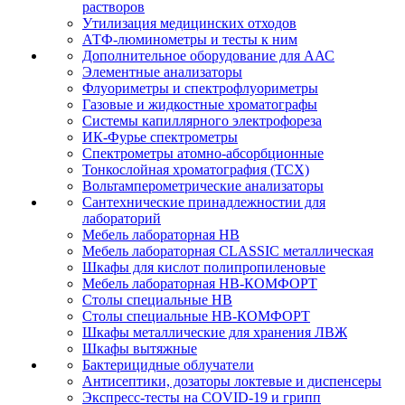
растворов
Утилизация медицинских отходов
АТФ-люминометры и тесты к ним
Дополнительное оборудование для ААС
Элементные анализаторы
Флуориметры и спектрофлуориметры
Газовые и жидкостные хроматографы
Системы капиллярного электрофореза
ИК-Фурье спектрометры
Спектрометры атомно-абсорбционные
Тонкослойная хроматография (ТСХ)
Вольтамперометрические анализаторы
Сантехнические принадлежностии для
лабораторий
Мебель лабораторная НВ
Мебель лабораторная CLASSIC металлическая
Шкафы для кислот полипропиленовые
Мебель лабораторная НВ-КОМФОРТ
Столы специальные НВ
Столы специальные НВ-КОМФОРТ
Шкафы металлические для хранения ЛВЖ
Шкафы вытяжные
Бактерицидные облучатели
Антисептики, дозаторы локтевые и диспенсеры
Экспресс-тесты на COVID-19 и грипп