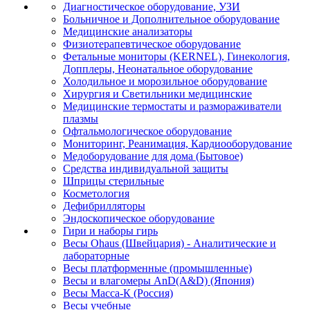
Диагностическое оборудование, УЗИ
Больничное и Дополнительное оборудование
Медицинские анализаторы
Физиотерапевтическое оборудование
Фетальные мониторы (KERNEL), Гинекология,
Допплеры, Неонатальное оборудование
Холодильное и морозильное оборудование
Хирургия и Светильники медицинские
Медицинские термостаты и размораживатели
плазмы
Офтальмологическое оборудование
Мониторинг, Реанимация, Кардиооборудование
Медоборудование для дома (Бытовое)
Средства индивидуальной защиты
Шприцы стерильные
Косметология
Дефибрилляторы
Эндоскопическое оборудование
Гири и наборы гирь
Весы Ohaus (Швейцария) - Аналитические и
лабораторные
Весы платформенные (промышленные)
Весы и влагомеры AnD(A&D) (Япония)
Весы Масса-К (Россия)
Весы учебные