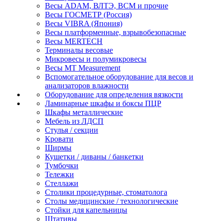
Весы ADAM, ВЛТЭ, BCM и прочие
Весы ГОСМЕТР (Россия)
Весы VIBRA (Япония)
Весы платформенные, взрывобезопасные
Весы MERTECH
Терминалы весовые
Микровесы и полумикровесы
Весы MT Measurement
Вспомогательное оборудование для весов и
анализаторов влажности
Оборудование для определения вязкости
Ламинарные шкафы и боксы ПЦР
Шкафы металлические
Мебель из ЛДСП
Стулья / секции
Кровати
Ширмы
Кушетки / диваны / банкетки
Тумбочки
Тележки
Стеллажи
Столики процедурные, стоматолога
Столы медицинские / технологические
Стойки для капельницы
Штативы