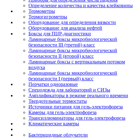
Определение количества и качества клейковины
Термометры
Термогигрометры
Оборудование для определения вязкости
Оборудование для анализа нефтей
Боксы для ПЦР-диагностики
Ламинарные боксы микробиологической
безопасности III (третий) класс
Ламинарные боксы микробиологической
безопасности II (второй) класс
Ламинарные боксы с вертикальным потоком
воздуха
Ламинарные боксы микробиологической
безопасности I (первый) класс
Перчатки одноразовые
Спецодежда для лабораторий и СИЗы
Амплификаторы в режиме реального времени
Твердотельные термостаты
Источники питания для гель-электрофореза
Камеры для гель-электрофореза
Трансиллюминаторы для гель-электрофореза
Климатические камеры
Бактерицидные облучатели