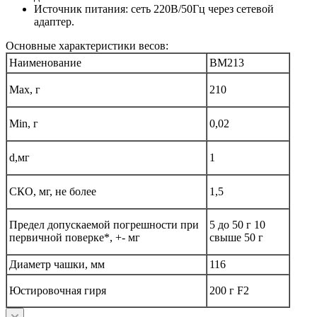
Источник питания: сеть 220В/50Гц через сетевой
адаптер.
Основные характеристики весов:
Наименование
ВМ213
Max, г
210
Min, г
0,02
d,мг
1
СКО, мг, не более
1,5
Предел допускаемой погрешности при
5 до 50 г 10
первичной поверке*, +- мг
свыше 50 г
Диаметр чашки, мм
116
Юстировочная гиря
200 г F2