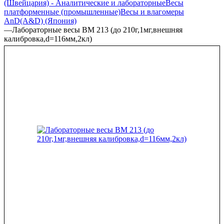
(Швейцария) - Аналитические и лабораторные
Весы
платформенные (промышленные)
Весы и влагомеры
AnD(A&D) (Япония)
—
Лабораторные весы ВМ 213 (до 210г,1мг,внешняя
калибровка,d=116мм,2кл)