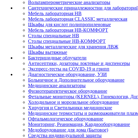
Вольтамперометрические анализаторы
Сантехнические принадлежностии для лаборатори
Мебель лабораторная НВ
Мебель лабораторная CLASSIC металлическая
Шкафы для кислот полипропиленовые
Мебель лабораторная НВ-КОМФОРТ
Столы специальные НВ
Столы специальные НВ-КОМФОРТ
Шкафы металлические для хранения ЛВЖ
Шкафы вытяжные
Бактерицидные облучатели
Антисептики, дозаторы локтевые и диспенсеры
Экспресс-тесты на COVID-19 и грипп
Диагностическое оборудование, УЗИ
Больничное и Дополнительное оборудование
Медицинские анализаторы
Физиотерапевтическое оборудование
Фетальные мониторы (KERNEL), Гинекология, Доп
Холодильное и морозильное оборудование
Хирургия и Светильники медицинские
Медицинские термостаты и размораживатели плаз
Офтальмологическое оборудование
Мониторинг, Реанимация, Кардиооборудование
Медоборудование для дома (Бытовое)
Средства индивидуальной защиты