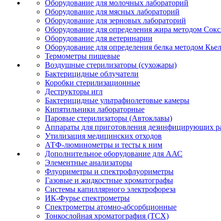
Оборудование для молочных лабораторий
Оборудование для мясных лабораторий
Оборудование для зерновых лабораторий
Оборудование для определения жира методом Сокс
Оборудование для ветеринарии
Оборудование для определения белка методом Кье
Термометры пищевые
Воздушные стерилизаторы (сухожары)
Бактерицидные облучатели
Коробки стерилизационные
Деструкторы игл
Бактерицидные ультрафиолетовые камеры
Кипятильники лабораторные
Паровые стерилизаторы (Автоклавы)
Аппараты для приготовления дезинфицирующих р
Утилизация медицинских отходов
АТФ-люминометры и тесты к ним
Дополнительное оборудование для ААС
Элементные анализаторы
Флуориметры и спектрофлуориметры
Газовые и жидкостные хроматографы
Системы капиллярного электрофореза
ИК-Фурье спектрометры
Спектрометры атомно-абсорбционные
Тонкослойная хроматография (ТСХ)