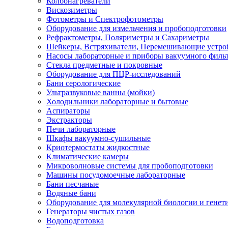
Колбонагреватели
Вискозиметры
Фотометры и Спектрофотометры
Оборудование для измельчения и пробоподготовки
Рефрактометры, Поляриметры и Сахариметры
Шейкеры, Встряхиватели, Перемешивающие устро
Насосы лабораторные и приборы вакуумного филь
Стекла предметные и покровные
Оборудование для ПЦР-исследований
Бани серологические
Ультразвуковые ванны (мойки)
Холодильники лабораторные и бытовые
Аспираторы
Экстракторы
Печи лабораторные
Шкафы вакуумно-сушильные
Криотермостаты жидкостные
Климатические камеры
Микроволновые системы для пробоподготовки
Машины посудомоечные лабораторные
Бани песчаные
Водяные бани
Оборудование для молекулярной биологии и генет
Генераторы чистых газов
Водоподготовка