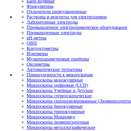
Бани водяные
Флокуляторы
Охладители циркуляционные
Растворы и реагенты для электрохимии
Лабораторные электроды
Промышленное электрохимическое оборудование
Промышленные электроды
pH-метры
ОВП
Кондуктометры
Иономеры
Мультипараметровые приборы
Оксиметры
Автоматические титраторы
Принадлежности к микроскопам
Микроскопы монокулярные
Микроскопы цифровые (LCD)
Микроскопы Учебные и Детские
Микроскопы стереоскопические
Микроскопы специализированные (Люминесцентны
Микроскопы бинокулярные
Микроскопы тринокулярные
Микроскопы Микромед
Микроскопы люминесцентные
Микроскопы металлографические