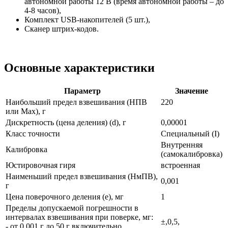
автономной работы 12 В (время автономной работы – до
4-8 часов),
Комплект USB-накопителей (5 шт.),
Сканер штрих-кодов.
Основные характеристики
Параметр
Значение
Наибольший предел взвешивания (НПВ
220
или Max), г
Дискретность (цена деления) (d), г
0,00001
Класс точности
Специальный (I)
Внутренняя
Калибровка
(самокалибровка)
Юстировочная гиря
встроенная
Наименьший предел взвешивания (НмПВ),
0,001
г
Цена поверочного деления (e), мг
1
Пределы допускаемой погрешности в
интервалах взвешивания при поверке, мг:
±,0,5,
- от 0,001 г до 50 г включительно,