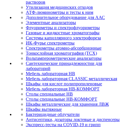
растворов
Утилизация медицинских отходов
АТФ-люминометры и тесты к ним
Дополнительное оборудование для ААС
Элементные анализаторы
Флуориметры и спектрофлуориметры
Газовые и жидкостные хроматографы
Системы капиллярного электрофореза
ИК-Фурье спектрометры
Спектрометры атомно-абсорбционные
Тонкослойная хроматография (ТСХ)
Вольтамперометрические анализаторы
Сантехнические принадлежностии для
лабораторий
Мебель лабораторная НВ
Мебель лабораторная CLASSIC металлическая
Шкафы для кислот полипропиленовые
Мебель лабораторная НВ-КОМФОРТ
Столы специальные НВ
Столы специальные НВ-КОМФОРТ
Шкафы металлические для хранения ЛВЖ
Шкафы вытяжные
Бактерицидные облучатели
Антисептики, дозаторы локтевые и диспенсеры
Экспресс-тесты на COVID-19 и грипп