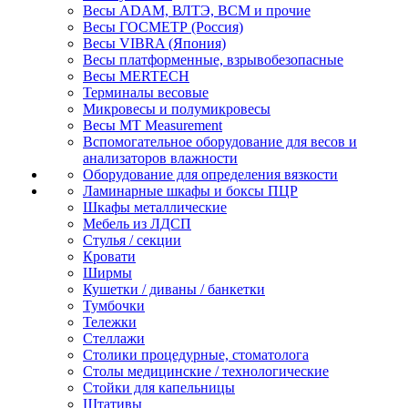
Весы ADAM, ВЛТЭ, BCM и прочие
Весы ГОСМЕТР (Россия)
Весы VIBRA (Япония)
Весы платформенные, взрывобезопасные
Весы MERTECH
Терминалы весовые
Микровесы и полумикровесы
Весы MT Measurement
Вспомогательное оборудование для весов и
анализаторов влажности
Оборудование для определения вязкости
Ламинарные шкафы и боксы ПЦР
Шкафы металлические
Мебель из ЛДСП
Стулья / секции
Кровати
Ширмы
Кушетки / диваны / банкетки
Тумбочки
Тележки
Стеллажи
Столики процедурные, стоматолога
Столы медицинские / технологические
Стойки для капельницы
Штативы