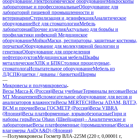
оборудование
Электрохимическое оборудование
Микроскопы
лабораторные и профессиональные
Оборудование для
лабораторий пищевой промышленности и
ветеринарии
Стерилизация и дезинфекция
Аналитическое
оборудование
Всё для стоматологии
Мебель
лабораторная
Прочие изделия
Актуально для борьбы и
профилактики инфекций
Медицинское
оборудование
Мойки
Маски, респираторы, защитные костюмы,
перчатки
Оборудование для молекулярной биологии и
генетики
Оборудование для определения
нефтепродуктов
Медицинская мебель
Шкафы
металлические
ХПК и БПК
Столики процедурные,
стоматолога
Испытательное оборудование
Мебель из
ЛДСП
Кушетки / диваны / банкетки
Ширмы
—
Микровесы и полумикровесы
Весы Масса-К (Россия)
Весы учебные
Терминалы весовые
Весы
MT Measurement
Вспомогательное оборудование для весов и
анализаторов влажности
Весы MERTECH
Весы ADAM, ВЛТЭ,
BCM и прочие
Весы ГОСМЕТР (Россия)
Весы VIBRA
(Япония)
Весы платформенные, взрывобезопасные
Гири и
наборы гирь
Весы Ohaus (Швейцария) - Аналитические и
лабораторные
Весы платформенные (промышленные)
Весы и
влагомеры AnD(A&D) (Япония)
—
Полумикровесы Госметр ВЛА-225М (220 г, 0,00001 г,