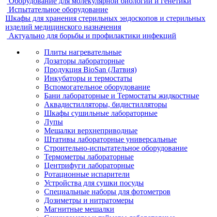
Оборудование для молекулярной биологии и генетики
Испытательное оборудование
Шкафы для хранения стерильных эндоскопов и стерильных
изделий медицинского назначения
Актуально для борьбы и профилактики инфекций
Плиты нагревательные
Дозаторы лабораторные
Продукция BioSan (Латвия)
Инкубаторы и термостаты
Вспомогательное оборудование
Бани лабораторные и Термостаты жидкостные
Аквадистилляторы, бидистилляторы
Шкафы сушильные лабораторные
Лупы
Мешалки верхнеприводные
Штативы лабораторные универсальные
Строительно-испытательное оборудование
Термометры лабораторные
Центрифуги лабораторные
Ротационные испарители
Устройства для сушки посуды
Специальные наборы для фотометров
Дозиметры и нитратомеры
Магнитные мешалки