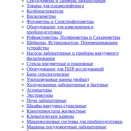
Секундомеры и таймеры лабораторные
Товары для плазмолифтинга
Колбонагреватели
Вискозиметры
Фотометры и Спектрофотометры
Оборудование для измельчения и
пробоподготовки
Рефрактометры, Поляриметры и Сахариметры
Шейкеры, Встряхиватели, Перемешивающие
устройства
Насосы лабораторные и приборы вакуумного
фильтрования
Стекла предметные и покровные
Оборудование для ПЦР-исследований
Бани серологические
Ультразвуковые ванны (мойки)
Холодильники лабораторные и бытовые
Аспираторы
Экстракторы
Печи лабораторные
Шкафы вакуумно-сушильные
Криотермостаты жидкостные
Климатические камеры
Микроволновые системы для пробоподготовки
Машины посудомоечные лабораторные