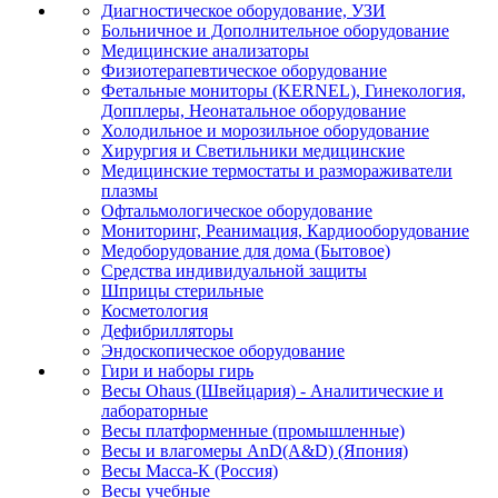
Диагностическое оборудование, УЗИ
Больничное и Дополнительное оборудование
Медицинские анализаторы
Физиотерапевтическое оборудование
Фетальные мониторы (KERNEL), Гинекология,
Допплеры, Неонатальное оборудование
Холодильное и морозильное оборудование
Хирургия и Светильники медицинские
Медицинские термостаты и размораживатели
плазмы
Офтальмологическое оборудование
Мониторинг, Реанимация, Кардиооборудование
Медоборудование для дома (Бытовое)
Средства индивидуальной защиты
Шприцы стерильные
Косметология
Дефибрилляторы
Эндоскопическое оборудование
Гири и наборы гирь
Весы Ohaus (Швейцария) - Аналитические и
лабораторные
Весы платформенные (промышленные)
Весы и влагомеры AnD(A&D) (Япония)
Весы Масса-К (Россия)
Весы учебные