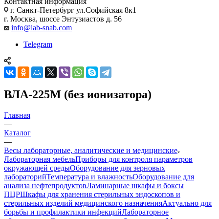
Контактная информация
г. Санкт-Петербург ул.Софийская 8к1
г. Москва, шоссе Энтузиастов д. 56
info@lab-snab.com
Telegram
ВЛА-225M (без ионизатора)
Главная
—
Каталог
—
Весы лабораторные, аналитические и медицинские
Лабораторная мебель
Приборы для контроля параметров
окружающей среды
Оборудование для зерновых
лабораторий
Температура и влажность
Оборудование для
анализа нефтепродуктов
Ламинарные шкафы и боксы
ПЦР
Шкафы для хранения стерильных эндоскопов и
стерильных изделий медицинского назначения
Актуально для
борьбы и профилактики инфекций
Лабораторное