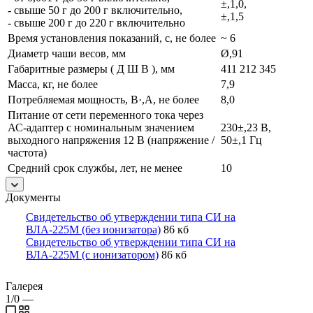
±,1,0,
- свыше 50 г до 200 г включительно,
±,1,5
- свыше 200 г до 220 г включительно
Время установления показаний, с, не более
~ 6
Диаметр чаши весов, мм
Ø,91
Габаритные размеры ( Д Ш В ), мм
411 212 345
Масса, кг, не более
7,9
Потребляемая мощность, В·,А, не более
8,0
Питание от сети переменного тока через
АС-адаптер с номинальным значением
230±,23 В,
выходного напряжения 12 В (напряжение /
50±,1 Гц
частота)
Средний срок службы, лет, не менее
10
Документы
Свидетельство об утверждении типа СИ на
ВЛА-225M (без ионизатора)
86 кб
Свидетельство об утверждении типа СИ на
ВЛА-225M (с ионизатором)
86 кб
Галерея
1/0
—