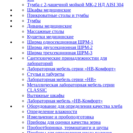
Тумба с 2-чашечной мойкой МК-2 НД AISI 304
Шкафы медицинские
Прикроватные столы и тумбы
Тумбы
Диваны медицинские
Массажные столы
Кушетки медицинские
Ширма односекционная ШРМ-1
Ширма двухсекционная ШРМ-2
Ширма трехсекционная ШРМ-3
Сантехнические принадлежностии для
лабораторий
Лабораторная мебель серии «НВ-Комфорт»
Стулья и табуреты
Лабораторная мебель серии «НВ»
Металлическая лабораторная мебель серии
CLASSIC
Вытяжные шкафы
Лабораторная мебель «НВ-Комфорт»
Оборудование для определения качества хлеба
Определение влажности
Измельчение и пробоподготовка
Приборы для оценки качества зерна
Пробоотборники, термоштанги и щупы
Приборы для определения числа падения