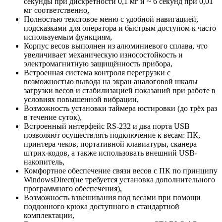
секунды при дискретности 0,1 мг и ~ 6 секунд при 0,01
мг соответственно,
Полностью текстовое меню с удобной навигацией,
подсказками для оператора и быстрым доступом к часто
используемым функциям,
Корпус весов выполнен из алюминиевого сплава, что
увеличивает механическую износостойкость и
электромагнитную защищённость прибора,
Встроенная система контроля перегрузки с
возможностью вывода на экран аналоговой шкалы
загрузки весов и стабилизацией показаний при работе в
условиях повышенной вибрации,
Возможность установки таймера юстировки (до трёх раз
в течение суток),
Встроенный интерфейс RS-232 и два порта USB
позволяют осуществлять подключение к весам: ПК,
принтера чеков, портативной клавиатуры, сканера
штрих-кодов, а также использовать внешний USB-
накопитель,
Комфортное обеспечение связи весов с ПК по принципу
WindowsDirect(не требуется установка дополнительного
программного обеспечения),
Возможность взвешивания под весами при помощи
поддонного крюка доступного в стандартной
комплектации,