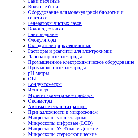
Бани песчаные
Водяные бани
Оборудование для молекулярной биологии и
генетики
Генераторы чистых газов
Водоподготовка
Бани водяные
Флокуляторы
Охладители циркуляционные
Растворы и реагенты для электрохимии
Лабораторные электроды
Промышленное электрохимическое оборудование
Промышленные электроды
pH-метры
ОВП
Кондуктометры
Иономеры
Мультипараметровые приборы
Оксиметры
Автоматические титраторы
Принадлежности к микроскопам
Микроскопы монокулярные
Микроскопы цифровые (LCD)
Микроскопы Учебные и Детские
Микроскопы стереоскопические