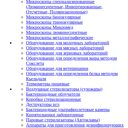
Микроскопы специализированные
(Люминесцентные, Инвертированные,
Отсчетные, Поляризационные)
Микроскопы бинокулярные
Микроскопы тринокулярные
Микроскопы Микромед
Микроскопы люминесцентные
Микроскопы металлографические
Оборудование для молочных лабораторий
Оборудование для мясных лабораторий
Оборудование для зерновых лабораторий
Оборудование для определения жира методом
Сокслета
Оборудование для ветеринарии
Оборудование для определения белка методом
Кьельдаля
Термометры пищевые
Воздушные стерилизаторы (сухожары)
Бактерицидные облучатели
Коробки стерилизационные
Деструкторы игл
Бактерицидные ультрафиолетовые камеры
Кипятильники лабораторные
Паровые стерилизаторы (Автоклавы)
Аппараты для приготовления дезинфицирующих