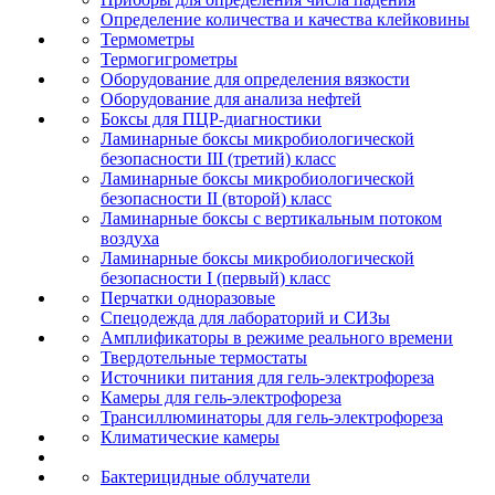
Определение количества и качества клейковины
Термометры
Термогигрометры
Оборудование для определения вязкости
Оборудование для анализа нефтей
Боксы для ПЦР-диагностики
Ламинарные боксы микробиологической
безопасности III (третий) класс
Ламинарные боксы микробиологической
безопасности II (второй) класс
Ламинарные боксы с вертикальным потоком
воздуха
Ламинарные боксы микробиологической
безопасности I (первый) класс
Перчатки одноразовые
Спецодежда для лабораторий и СИЗы
Амплификаторы в режиме реального времени
Твердотельные термостаты
Источники питания для гель-электрофореза
Камеры для гель-электрофореза
Трансиллюминаторы для гель-электрофореза
Климатические камеры
Бактерицидные облучатели