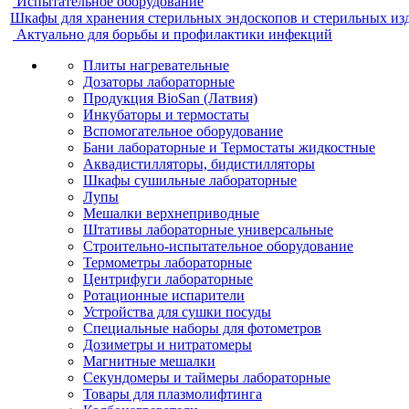
Испытательное оборудование
Шкафы для хранения стерильных эндоскопов и стерильных из
Актуально для борьбы и профилактики инфекций
Плиты нагревательные
Дозаторы лабораторные
Продукция BioSan (Латвия)
Инкубаторы и термостаты
Вспомогательное оборудование
Бани лабораторные и Термостаты жидкостные
Аквадистилляторы, бидистилляторы
Шкафы сушильные лабораторные
Лупы
Мешалки верхнеприводные
Штативы лабораторные универсальные
Строительно-испытательное оборудование
Термометры лабораторные
Центрифуги лабораторные
Ротационные испарители
Устройства для сушки посуды
Специальные наборы для фотометров
Дозиметры и нитратомеры
Магнитные мешалки
Секундомеры и таймеры лабораторные
Товары для плазмолифтинга