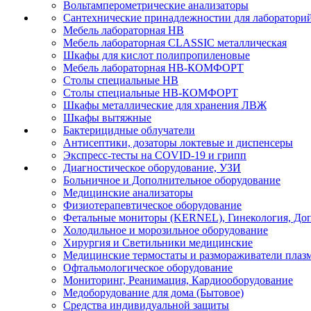
Вольтамперометрические анализаторы
Сантехнические принадлежностии для лаборатори
Мебель лабораторная НВ
Мебель лабораторная CLASSIC металлическая
Шкафы для кислот полипропиленовые
Мебель лабораторная НВ-КОМФОРТ
Столы специальные НВ
Столы специальные НВ-КОМФОРТ
Шкафы металлические для хранения ЛВЖ
Шкафы вытяжные
Бактерицидные облучатели
Антисептики, дозаторы локтевые и диспенсеры
Экспресс-тесты на COVID-19 и грипп
Диагностическое оборудование, УЗИ
Больничное и Дополнительное оборудование
Медицинские анализаторы
Физиотерапевтическое оборудование
Фетальные мониторы (KERNEL), Гинекология, Доп
Холодильное и морозильное оборудование
Хирургия и Светильники медицинские
Медицинские термостаты и размораживатели плаз
Офтальмологическое оборудование
Мониторинг, Реанимация, Кардиооборудование
Медоборудование для дома (Бытовое)
Средства индивидуальной защиты