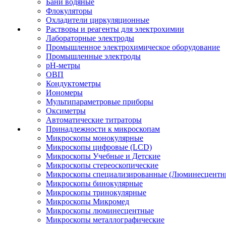
Бани водяные
Флокуляторы
Охладители циркуляционные
Растворы и реагенты для электрохимии
Лабораторные электроды
Промышленное электрохимическое оборудование
Промышленные электроды
pH-метры
ОВП
Кондуктометры
Иономеры
Мультипараметровые приборы
Оксиметры
Автоматические титраторы
Принадлежности к микроскопам
Микроскопы монокулярные
Микроскопы цифровые (LCD)
Микроскопы Учебные и Детские
Микроскопы стереоскопические
Микроскопы специализированные (Люминесцентны
Микроскопы бинокулярные
Микроскопы тринокулярные
Микроскопы Микромед
Микроскопы люминесцентные
Микроскопы металлографические