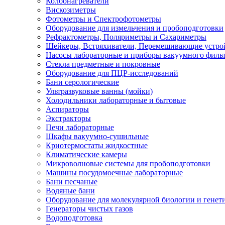
Колбонагреватели
Вискозиметры
Фотометры и Спектрофотометры
Оборудование для измельчения и пробоподготовки
Рефрактометры, Поляриметры и Сахариметры
Шейкеры, Встряхиватели, Перемешивающие устро
Насосы лабораторные и приборы вакуумного филь
Стекла предметные и покровные
Оборудование для ПЦР-исследований
Бани серологические
Ультразвуковые ванны (мойки)
Холодильники лабораторные и бытовые
Аспираторы
Экстракторы
Печи лабораторные
Шкафы вакуумно-сушильные
Криотермостаты жидкостные
Климатические камеры
Микроволновые системы для пробоподготовки
Машины посудомоечные лабораторные
Бани песчаные
Водяные бани
Оборудование для молекулярной биологии и генет
Генераторы чистых газов
Водоподготовка