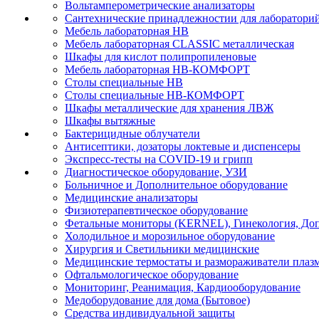
Вольтамперометрические анализаторы
Сантехнические принадлежностии для лаборатори
Мебель лабораторная НВ
Мебель лабораторная CLASSIC металлическая
Шкафы для кислот полипропиленовые
Мебель лабораторная НВ-КОМФОРТ
Столы специальные НВ
Столы специальные НВ-КОМФОРТ
Шкафы металлические для хранения ЛВЖ
Шкафы вытяжные
Бактерицидные облучатели
Антисептики, дозаторы локтевые и диспенсеры
Экспресс-тесты на COVID-19 и грипп
Диагностическое оборудование, УЗИ
Больничное и Дополнительное оборудование
Медицинские анализаторы
Физиотерапевтическое оборудование
Фетальные мониторы (KERNEL), Гинекология, Доп
Холодильное и морозильное оборудование
Хирургия и Светильники медицинские
Медицинские термостаты и размораживатели плаз
Офтальмологическое оборудование
Мониторинг, Реанимация, Кардиооборудование
Медоборудование для дома (Бытовое)
Средства индивидуальной защиты