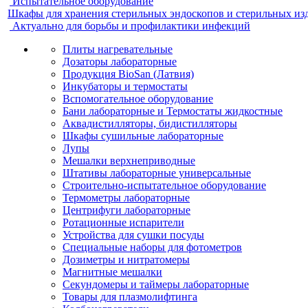
Испытательное оборудование
Шкафы для хранения стерильных эндоскопов и стерильных из
Актуально для борьбы и профилактики инфекций
Плиты нагревательные
Дозаторы лабораторные
Продукция BioSan (Латвия)
Инкубаторы и термостаты
Вспомогательное оборудование
Бани лабораторные и Термостаты жидкостные
Аквадистилляторы, бидистилляторы
Шкафы сушильные лабораторные
Лупы
Мешалки верхнеприводные
Штативы лабораторные универсальные
Строительно-испытательное оборудование
Термометры лабораторные
Центрифуги лабораторные
Ротационные испарители
Устройства для сушки посуды
Специальные наборы для фотометров
Дозиметры и нитратомеры
Магнитные мешалки
Секундомеры и таймеры лабораторные
Товары для плазмолифтинга