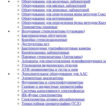
Оборудование для молочных лабораторий
Оборудование для мясных лабораторий
Оборудование для зерновых лабораторий
Оборудование для определения жира методом Сокс
Оборудование для ветеринарии
Оборудование для определения белка методом Кье
Термометры пищевые
Воздушные стерилизаторы (сухожары)
Бактерицидные облучатели
Коробки стерилизационные
Деструкторы игл
Бактерицидные ультрафиолетовые камеры
Кипятильники лабораторные
Паровые стерилизаторы (Автоклавы)
Аппараты для приготовления дезинфицирующих р
Утилизация медицинских отходов
АТФ-люминометры и тесты к ним
Дополнительное оборудование для ААС
Элементные анализаторы
Флуориметры и спектрофлуориметры
Газовые и жидкостные хроматографы
Системы капиллярного электрофореза
ИК-Фурье спектрометры
Спектрометры атомно-абсорбционные
Тонкослойная хроматография (ТСХ)