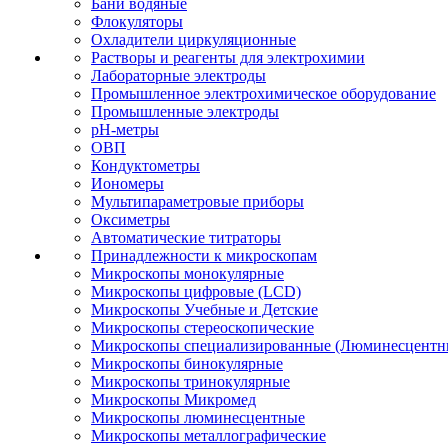
Бани водяные
Флокуляторы
Охладители циркуляционные
Растворы и реагенты для электрохимии
Лабораторные электроды
Промышленное электрохимическое оборудование
Промышленные электроды
pH-метры
ОВП
Кондуктометры
Иономеры
Мультипараметровые приборы
Оксиметры
Автоматические титраторы
Принадлежности к микроскопам
Микроскопы монокулярные
Микроскопы цифровые (LCD)
Микроскопы Учебные и Детские
Микроскопы стереоскопические
Микроскопы специализированные (Люминесцентны
Микроскопы бинокулярные
Микроскопы тринокулярные
Микроскопы Микромед
Микроскопы люминесцентные
Микроскопы металлографические