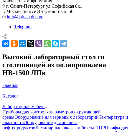
Контактная информация
г. Санкт-Петербург ул.Софийская 8к1
г. Москва, шоссе Энтузиастов д. 56
info@lab-snab.com
Telegram
Высокий лабораторный стол со
столешницей из полипропилена
НВ-1500 ЛПв
Главная
—
Каталог
—
Лабораторная мебель
Приборы для контроля параметров окружающей
среды
Оборудование для зерновых лабораторий
Температура и
влажность
Оборудование для анализа
нефтепродуктов
Ламинарные шкафы и боксы ПЦР
Шкафы для