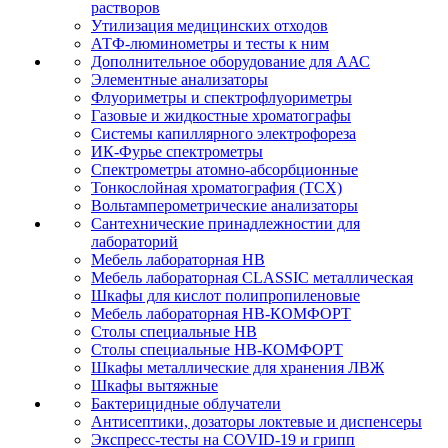
растворов
Утилизация медицинских отходов
АТФ-люминометры и тесты к ним
Дополнительное оборудование для ААС
Элементные анализаторы
Флуориметры и спектрофлуориметры
Газовые и жидкостные хроматографы
Системы капиллярного электрофореза
ИК-Фурье спектрометры
Спектрометры атомно-абсорбционные
Тонкослойная хроматография (ТСХ)
Вольтамперометрические анализаторы
Сантехнические принадлежностии для
лабораторий
Мебель лабораторная НВ
Мебель лабораторная CLASSIC металлическая
Шкафы для кислот полипропиленовые
Мебель лабораторная НВ-КОМФОРТ
Столы специальные НВ
Столы специальные НВ-КОМФОРТ
Шкафы металлические для хранения ЛВЖ
Шкафы вытяжные
Бактерицидные облучатели
Антисептики, дозаторы локтевые и диспенсеры
Экспресс-тесты на COVID-19 и грипп