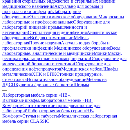
хранения стерильных эндоскопов и стерильных изделий
медицинского назначения
Актуально для борьбы и
профилактики инфекций
Лабораторное
оборудование
Электрохимическое оборудование
Микроскопы
лабораторные и профессиональные
Оборудование для
лабораторий пищевой промышленности и
ветеринарии
Стерилизация и дезинфекция
Аналитическое
оборудование
Всё для стоматологии
Мебель
лабораторная
Прочие изделия
Актуально для борьбы и
профилактики инфекций
Медицинское оборудование
Весы
лабораторные, аналитические и медицинские
Мойки
Маски,
респираторы, защитные костюмы, перчатки
Оборудование для
молекулярной биологии и генетики
Оборудование для
определения нефтепродуктов
Медицинская мебель
Шкафы
металлические
ХПК и БПК
Столики процедурные,
стоматолога
Испытательное оборудование
Мебель из
ЛДСП
Кушетки / диваны / банкетки
Ширмы
—
Лабораторная мебель серии «НВ»
Вытяжные шкафы
Лабораторная мебель «НВ-
Комфорт»
Сантехнические принадлежностии для
лабораторий
Лабораторная мебель серии «НВ-
Комфорт»
Стулья и табуреты
Металлическая лабораторная
мебель серии CLASSIC
—