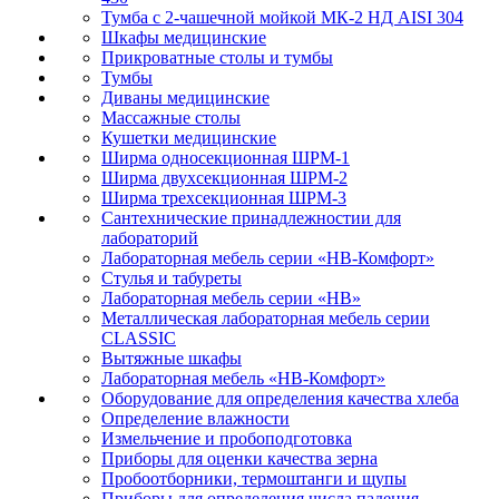
Тумба с 2-чашечной мойкой МК-2 НД AISI 304
Шкафы медицинские
Прикроватные столы и тумбы
Тумбы
Диваны медицинские
Массажные столы
Кушетки медицинские
Ширма односекционная ШРМ-1
Ширма двухсекционная ШРМ-2
Ширма трехсекционная ШРМ-3
Сантехнические принадлежностии для
лабораторий
Лабораторная мебель серии «НВ-Комфорт»
Стулья и табуреты
Лабораторная мебель серии «НВ»
Металлическая лабораторная мебель серии
CLASSIC
Вытяжные шкафы
Лабораторная мебель «НВ-Комфорт»
Оборудование для определения качества хлеба
Определение влажности
Измельчение и пробоподготовка
Приборы для оценки качества зерна
Пробоотборники, термоштанги и щупы
Приборы для определения числа падения