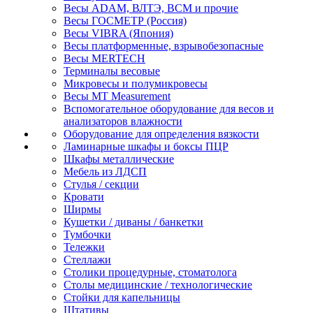
Весы ADAM, ВЛТЭ, BCM и прочие
Весы ГОСМЕТР (Россия)
Весы VIBRA (Япония)
Весы платформенные, взрывобезопасные
Весы MERTECH
Терминалы весовые
Микровесы и полумикровесы
Весы MT Measurement
Вспомогательное оборудование для весов и
анализаторов влажности
Оборудование для определения вязкости
Ламинарные шкафы и боксы ПЦР
Шкафы металлические
Мебель из ЛДСП
Стулья / секции
Кровати
Ширмы
Кушетки / диваны / банкетки
Тумбочки
Тележки
Стеллажи
Столики процедурные, стоматолога
Столы медицинские / технологические
Стойки для капельницы
Штативы