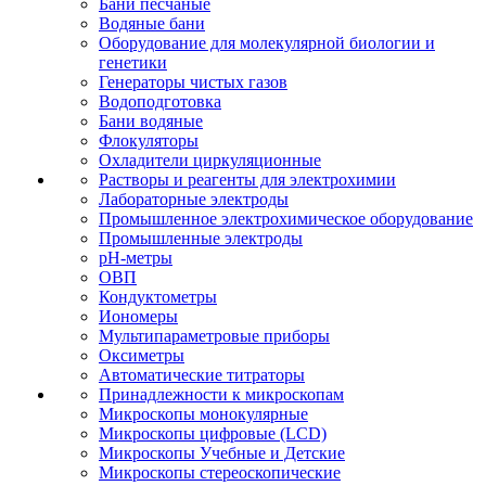
Бани песчаные
Водяные бани
Оборудование для молекулярной биологии и
генетики
Генераторы чистых газов
Водоподготовка
Бани водяные
Флокуляторы
Охладители циркуляционные
Растворы и реагенты для электрохимии
Лабораторные электроды
Промышленное электрохимическое оборудование
Промышленные электроды
pH-метры
ОВП
Кондуктометры
Иономеры
Мультипараметровые приборы
Оксиметры
Автоматические титраторы
Принадлежности к микроскопам
Микроскопы монокулярные
Микроскопы цифровые (LCD)
Микроскопы Учебные и Детские
Микроскопы стереоскопические