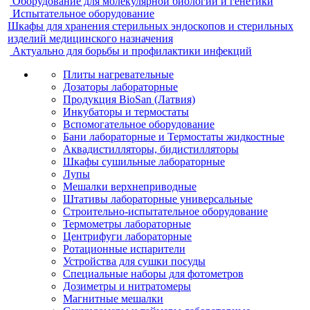
Оборудование для молекулярной биологии и генетики
Испытательное оборудование
Шкафы для хранения стерильных эндоскопов и стерильных
изделий медицинского назначения
Актуально для борьбы и профилактики инфекций
Плиты нагревательные
Дозаторы лабораторные
Продукция BioSan (Латвия)
Инкубаторы и термостаты
Вспомогательное оборудование
Бани лабораторные и Термостаты жидкостные
Аквадистилляторы, бидистилляторы
Шкафы сушильные лабораторные
Лупы
Мешалки верхнеприводные
Штативы лабораторные универсальные
Строительно-испытательное оборудование
Термометры лабораторные
Центрифуги лабораторные
Ротационные испарители
Устройства для сушки посуды
Специальные наборы для фотометров
Дозиметры и нитратомеры
Магнитные мешалки