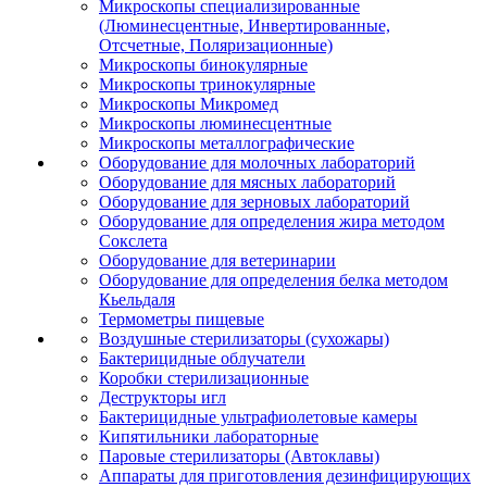
Микроскопы специализированные
(Люминесцентные, Инвертированные,
Отсчетные, Поляризационные)
Микроскопы бинокулярные
Микроскопы тринокулярные
Микроскопы Микромед
Микроскопы люминесцентные
Микроскопы металлографические
Оборудование для молочных лабораторий
Оборудование для мясных лабораторий
Оборудование для зерновых лабораторий
Оборудование для определения жира методом
Сокслета
Оборудование для ветеринарии
Оборудование для определения белка методом
Кьельдаля
Термометры пищевые
Воздушные стерилизаторы (сухожары)
Бактерицидные облучатели
Коробки стерилизационные
Деструкторы игл
Бактерицидные ультрафиолетовые камеры
Кипятильники лабораторные
Паровые стерилизаторы (Автоклавы)
Аппараты для приготовления дезинфицирующих