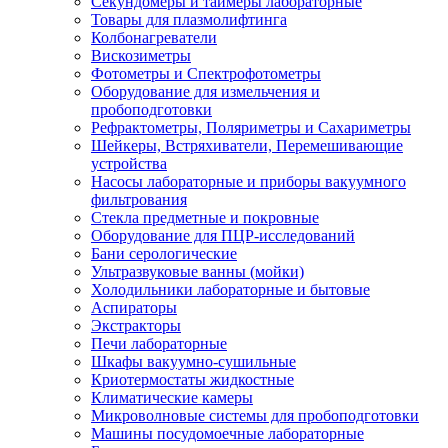
Секундомеры и таймеры лабораторные
Товары для плазмолифтинга
Колбонагреватели
Вискозиметры
Фотометры и Спектрофотометры
Оборудование для измельчения и
пробоподготовки
Рефрактометры, Поляриметры и Сахариметры
Шейкеры, Встряхиватели, Перемешивающие
устройства
Насосы лабораторные и приборы вакуумного
фильтрования
Стекла предметные и покровные
Оборудование для ПЦР-исследований
Бани серологические
Ультразвуковые ванны (мойки)
Холодильники лабораторные и бытовые
Аспираторы
Экстракторы
Печи лабораторные
Шкафы вакуумно-сушильные
Криотермостаты жидкостные
Климатические камеры
Микроволновые системы для пробоподготовки
Машины посудомоечные лабораторные