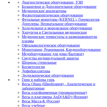
Диагностическое оборудование, УЗИ
Больничное и Дополнительное оборудование
Медицинские анализаторы
Физиотерапевтическое оборудование
Фетальные мониторы (KERNEL), Гинекология,
Допплеры, Неонатальное оборудование
Холодильное и морозильное оборудование
Хирургия и Светильники медицинские
Медицинские термостаты и размораживатели
плазмы
Офтальмологическое оборудование
Мониторинг, Реанимация, Кардиооборудование
Медоборудование для дома (Бытовое)
Средства индивидуальной защиты
Шприцы стерильные
Косметология
Дефибрилляторы
Эндоскопическое оборудование
Гири и наборы гирь
Весы Ohaus (Швейцария) - Аналитические и
лабораторные
Весы платформенные (промышленные)
Весы и влагомеры AnD(A&D) (Япония)
Весы Масса-К (Россия)
Весы учебные