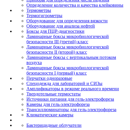
Определение количества и качества клейковины
Термометры
Термогигрометры
Оборудование для определения вязкости
Оборудование для анализа нефтей
Боксы для ПЦР-диагностики
Ламинарные боксы микробиологической
безопасности III (третий) класс
Ламинарные боксы микробиологической
безопасности II (второй) класс
Ламинарные боксы с вертикальным потоком
воздуха
Ламинарные боксы микробиологической
безопасности I (первый) класс
Перчатки одноразовые
Спецодежда для лабораторий и СИЗы
Амплификаторы в режиме реального времени
Твердотельные термостаты
Источники питания для гель-электрофореза
Камеры для гель-электрофореза
Трансиллюминаторы для гель-электрофореза
Климатические камеры
Бактерицидные облучатели