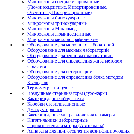
Микроскопы специализированные
(Люминесцентные, Инвертированные,
Отсчетные, Поляризационные)
Микроскопы бинокулярные
Микроскопы тринокулярные
Микроскопы Микромед
Микроскопы люминесцентные
Микроскопы металлографические
Оборудование для молочных лабораторий
Оборудование для мясных лабораторий
Оборудование для зерновых лабораторий
Оборудование для определения жира методом
Сокслета
Оборудование для ветеринарии
Оборудование для определения белка методом
Кьельдаля
Термометры пищевые
Воздушные стерилизаторы (сухожары)
Бактерицидные облучатели
Коробки стерилизационные
Деструкторы игл
Бактерицидные ультрафиолетовые камеры
Кипятильники лабораторные
Паровые стерилизаторы (Автоклавы)
Аппараты для приготовления дезинфицирующих