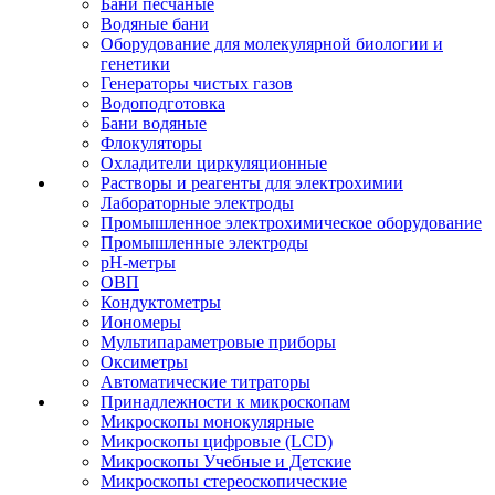
Бани песчаные
Водяные бани
Оборудование для молекулярной биологии и
генетики
Генераторы чистых газов
Водоподготовка
Бани водяные
Флокуляторы
Охладители циркуляционные
Растворы и реагенты для электрохимии
Лабораторные электроды
Промышленное электрохимическое оборудование
Промышленные электроды
pH-метры
ОВП
Кондуктометры
Иономеры
Мультипараметровые приборы
Оксиметры
Автоматические титраторы
Принадлежности к микроскопам
Микроскопы монокулярные
Микроскопы цифровые (LCD)
Микроскопы Учебные и Детские
Микроскопы стереоскопические