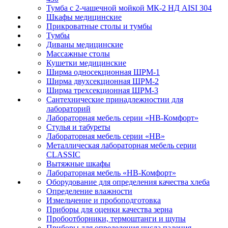
Тумба с 2-чашечной мойкой МК-2 НД AISI 304
Шкафы медицинские
Прикроватные столы и тумбы
Тумбы
Диваны медицинские
Массажные столы
Кушетки медицинские
Ширма односекционная ШРМ-1
Ширма двухсекционная ШРМ-2
Ширма трехсекционная ШРМ-3
Сантехнические принадлежностии для
лабораторий
Лабораторная мебель серии «НВ-Комфорт»
Стулья и табуреты
Лабораторная мебель серии «НВ»
Металлическая лабораторная мебель серии
CLASSIC
Вытяжные шкафы
Лабораторная мебель «НВ-Комфорт»
Оборудование для определения качества хлеба
Определение влажности
Измельчение и пробоподготовка
Приборы для оценки качества зерна
Пробоотборники, термоштанги и щупы
Приборы для определения числа падения