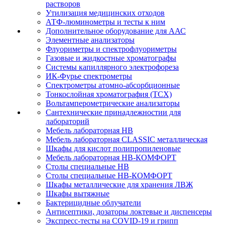
растворов
Утилизация медицинских отходов
АТФ-люминометры и тесты к ним
Дополнительное оборудование для ААС
Элементные анализаторы
Флуориметры и спектрофлуориметры
Газовые и жидкостные хроматографы
Системы капиллярного электрофореза
ИК-Фурье спектрометры
Спектрометры атомно-абсорбционные
Тонкослойная хроматография (ТСХ)
Вольтамперометрические анализаторы
Сантехнические принадлежностии для
лабораторий
Мебель лабораторная НВ
Мебель лабораторная CLASSIC металлическая
Шкафы для кислот полипропиленовые
Мебель лабораторная НВ-КОМФОРТ
Столы специальные НВ
Столы специальные НВ-КОМФОРТ
Шкафы металлические для хранения ЛВЖ
Шкафы вытяжные
Бактерицидные облучатели
Антисептики, дозаторы локтевые и диспенсеры
Экспресс-тесты на COVID-19 и грипп