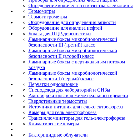
Определение количества и качества клейковины
Термометры
Термогигрометры
Оборудование для определения вязкости
Оборудование для анализа нефтей
Боксы для ПЦР-диагностики
Ламинарные боксы микробиологической
безопасности III (третий) класс
Ламинарные боксы микробиологической
безопасности II (второй) класс
Ламинарные боксы с вертикальным потоком
воздуха
Ламинарные боксы микробиологической
безопасности I (первый) класс
Перчатки одноразовые
Спецодежда для лабораторий и СИЗы
Амплификаторы в режиме реального времени
Твердотельные термостаты
Источники питания для гель-электрофореза
Камеры для гель-электрофореза
Трансиллюминаторы для гель-электрофореза
Климатические камеры
Бактерицидные облучатели