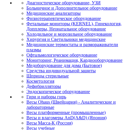
Диагностическое оборудование, УЗИ
Больничное и Дополнительное оборудование
Медицинские анализаторы
Физиотерапевтическое оборудование
Фетальные мониторы (KERNEL), Гинекология,
Допплеры, Неонатальное оборудование
Холодильное и морозильное оборудование
Хирургия и Светильники медицинские
Медицинские термостаты и размораживатели
плазмы
Офтальмологическое оборудование
Мониторинг, Реанимация, Кардиооборудование
Медоборудование для дома (Бытовое)
Средства индивидуальной защиты
Шприцы стерильные
Косметология
Дефибрилляторы
Эндоскопическое оборудование
Гири и наборы гирь
Весы Ohaus (Швейцария) - Аналитические и
лабораторные
Весы платформенные (промышленные)
Весы и влагомеры AnD(A&D) (Япония)
Весы Масса-К (Россия)
Весы учебные