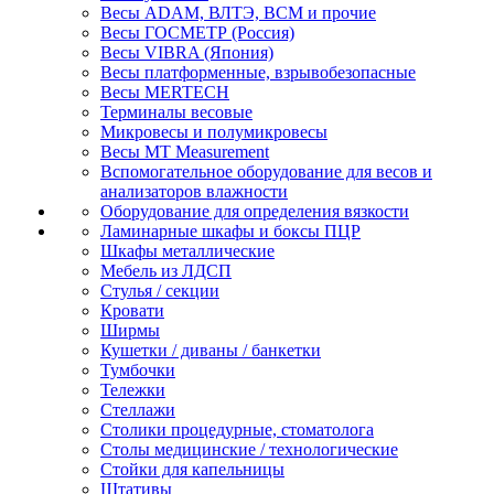
Весы ADAM, ВЛТЭ, BCM и прочие
Весы ГОСМЕТР (Россия)
Весы VIBRA (Япония)
Весы платформенные, взрывобезопасные
Весы MERTECH
Терминалы весовые
Микровесы и полумикровесы
Весы MT Measurement
Вспомогательное оборудование для весов и
анализаторов влажности
Оборудование для определения вязкости
Ламинарные шкафы и боксы ПЦР
Шкафы металлические
Мебель из ЛДСП
Стулья / секции
Кровати
Ширмы
Кушетки / диваны / банкетки
Тумбочки
Тележки
Стеллажи
Столики процедурные, стоматолога
Столы медицинские / технологические
Стойки для капельницы
Штативы