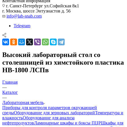
Контактная информация
г. Санкт-Петербург ул.Софийская 8к1
г. Москва, шоссе Энтузиастов д. 56
info@lab-snab.com
Telegram
Высокий лабораторный стол со
столешницей из химстойкого пластика
НВ-1800 ЛСПв
Главная
—
Каталог
—
Лабораторная мебель
Приборы для контроля параметров окружающей
среды
Оборудование для зерновых лабораторий
Температура и
влажность
Оборудование для анализа
нефтепродуктов
Ламинарные шкафы и боксы ПЦР
Шкафы для