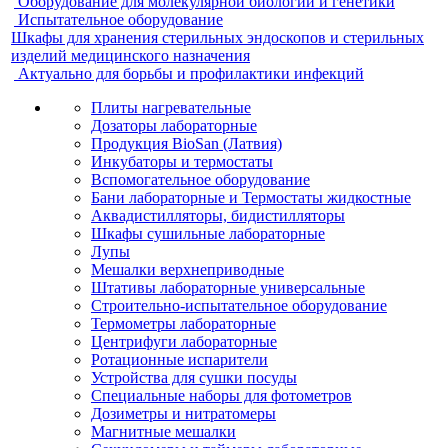
Оборудование для молекулярной биологии и генетики
Испытательное оборудование
Шкафы для хранения стерильных эндоскопов и стерильных
изделий медицинского назначения
Актуально для борьбы и профилактики инфекций
Плиты нагревательные
Дозаторы лабораторные
Продукция BioSan (Латвия)
Инкубаторы и термостаты
Вспомогательное оборудование
Бани лабораторные и Термостаты жидкостные
Аквадистилляторы, бидистилляторы
Шкафы сушильные лабораторные
Лупы
Мешалки верхнеприводные
Штативы лабораторные универсальные
Строительно-испытательное оборудование
Термометры лабораторные
Центрифуги лабораторные
Ротационные испарители
Устройства для сушки посуды
Специальные наборы для фотометров
Дозиметры и нитратомеры
Магнитные мешалки