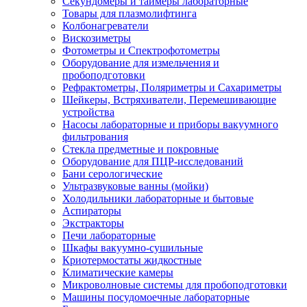
Секундомеры и таймеры лабораторные
Товары для плазмолифтинга
Колбонагреватели
Вискозиметры
Фотометры и Спектрофотометры
Оборудование для измельчения и
пробоподготовки
Рефрактометры, Поляриметры и Сахариметры
Шейкеры, Встряхиватели, Перемешивающие
устройства
Насосы лабораторные и приборы вакуумного
фильтрования
Стекла предметные и покровные
Оборудование для ПЦР-исследований
Бани серологические
Ультразвуковые ванны (мойки)
Холодильники лабораторные и бытовые
Аспираторы
Экстракторы
Печи лабораторные
Шкафы вакуумно-сушильные
Криотермостаты жидкостные
Климатические камеры
Микроволновые системы для пробоподготовки
Машины посудомоечные лабораторные