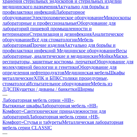
хранения стерильных эндоскопов и стерильных изделий
медицинского назначения
Актуально для борьбы и
профилактики инфекций
Лабораторное
оборудование
Электрохимическое оборудование
Микроскопы
лабораторные и профессиональные
Оборудование для
лабораторий пищевой промышленности и
ветеринарии
Стерилизация и дезинфекция
Аналитическое
оборудование
Всё для стоматологии
Мебель
лабораторная
Прочие изделия
Актуально для борьбы и
профилактики инфекций
Медицинское оборудование
Весы
лабораторные, аналитические и медицинские
Мойки
Маски,
респираторы, защитные костюмы, перчатки
Оборудование для
молекулярной биологии и генетики
Оборудование для
определения нефтепродуктов
Медицинская мебель
Шкафы
металлические
ХПК и БПК
Столики процедурные,
стоматолога
Испытательное оборудование
Мебель из
ЛДСП
Кушетки / диваны / банкетки
Ширмы
—
Лабораторная мебель серии «НВ»
Вытяжные шкафы
Лабораторная мебель «НВ-
Комфорт»
Сантехнические принадлежностии для
лабораторий
Лабораторная мебель серии «НВ-
Комфорт»
Стулья и табуреты
Металлическая лабораторная
мебель серии CLASSIC
—