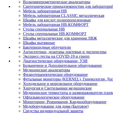
Вольтамперометрические анализаторы
Сантехнические принадлежностии для лаборатори
Мебель лабораторная НВ
Мебель лабораторная CLASSIC металлическая
Шкафы для кислот полипропиленовые
Мебель лабораторная НВ-КОМФОРТ
Столы специальные НВ
Столы специальные НВ-КОМФОРТ
Шкафы металлические для хранения ЛВЖ
Шкафы вытяжные
Бактерицидные облучатели
Антисептики, дозаторы локтевые и диспенсеры
Экспресс-тесты на COVID-19 и грипп
Диагностическое оборудование, УЗИ
Больничное и Дополнительное оборудование
Медицинские анализаторы
Физиотерапевтическое оборудование
Фетальные мониторы (KERNEL), Гинекология, Доп
Холодильное и морозильное оборудование
Хирургия и Светильники медицинские
Медицинские термостаты и размораживатели плаз
Офтальмологическое оборудование
Мониторинг, Реанимация, Кардиооборудование
Медоборудование для дома (Бытовое)
Средства индивидуальной защиты