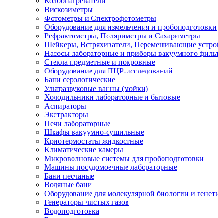
Колбонагреватели
Вискозиметры
Фотометры и Спектрофотометры
Оборудование для измельчения и пробоподготовки
Рефрактометры, Поляриметры и Сахариметры
Шейкеры, Встряхиватели, Перемешивающие устро
Насосы лабораторные и приборы вакуумного филь
Стекла предметные и покровные
Оборудование для ПЦР-исследований
Бани серологические
Ультразвуковые ванны (мойки)
Холодильники лабораторные и бытовые
Аспираторы
Экстракторы
Печи лабораторные
Шкафы вакуумно-сушильные
Криотермостаты жидкостные
Климатические камеры
Микроволновые системы для пробоподготовки
Машины посудомоечные лабораторные
Бани песчаные
Водяные бани
Оборудование для молекулярной биологии и генет
Генераторы чистых газов
Водоподготовка