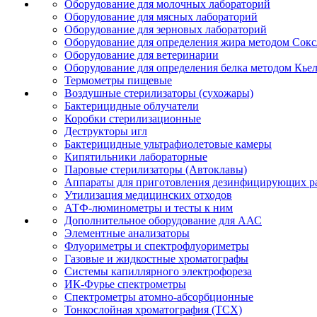
Оборудование для молочных лабораторий
Оборудование для мясных лабораторий
Оборудование для зерновых лабораторий
Оборудование для определения жира методом Сокс
Оборудование для ветеринарии
Оборудование для определения белка методом Кье
Термометры пищевые
Воздушные стерилизаторы (сухожары)
Бактерицидные облучатели
Коробки стерилизационные
Деструкторы игл
Бактерицидные ультрафиолетовые камеры
Кипятильники лабораторные
Паровые стерилизаторы (Автоклавы)
Аппараты для приготовления дезинфицирующих р
Утилизация медицинских отходов
АТФ-люминометры и тесты к ним
Дополнительное оборудование для ААС
Элементные анализаторы
Флуориметры и спектрофлуориметры
Газовые и жидкостные хроматографы
Системы капиллярного электрофореза
ИК-Фурье спектрометры
Спектрометры атомно-абсорбционные
Тонкослойная хроматография (ТСХ)