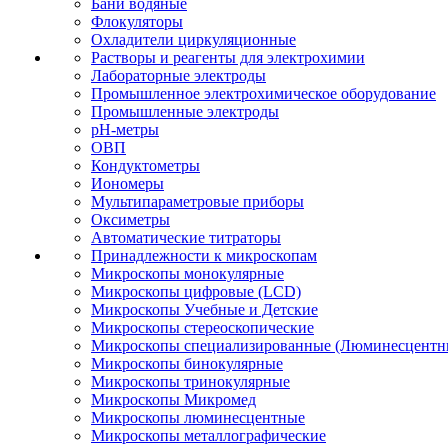
Бани водяные
Флокуляторы
Охладители циркуляционные
Растворы и реагенты для электрохимии
Лабораторные электроды
Промышленное электрохимическое оборудование
Промышленные электроды
pH-метры
ОВП
Кондуктометры
Иономеры
Мультипараметровые приборы
Оксиметры
Автоматические титраторы
Принадлежности к микроскопам
Микроскопы монокулярные
Микроскопы цифровые (LCD)
Микроскопы Учебные и Детские
Микроскопы стереоскопические
Микроскопы специализированные (Люминесцентны
Микроскопы бинокулярные
Микроскопы тринокулярные
Микроскопы Микромед
Микроскопы люминесцентные
Микроскопы металлографические