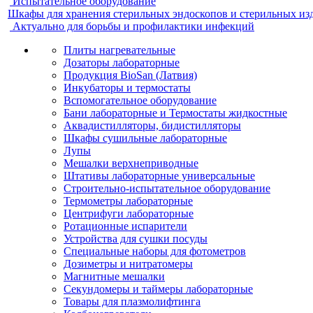
Испытательное оборудование
Шкафы для хранения стерильных эндоскопов и стерильных из
Актуально для борьбы и профилактики инфекций
Плиты нагревательные
Дозаторы лабораторные
Продукция BioSan (Латвия)
Инкубаторы и термостаты
Вспомогательное оборудование
Бани лабораторные и Термостаты жидкостные
Аквадистилляторы, бидистилляторы
Шкафы сушильные лабораторные
Лупы
Мешалки верхнеприводные
Штативы лабораторные универсальные
Строительно-испытательное оборудование
Термометры лабораторные
Центрифуги лабораторные
Ротационные испарители
Устройства для сушки посуды
Специальные наборы для фотометров
Дозиметры и нитратомеры
Магнитные мешалки
Секундомеры и таймеры лабораторные
Товары для плазмолифтинга